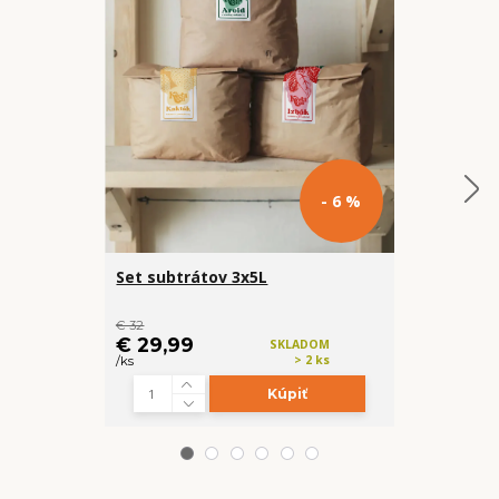
- 6 %
Set subtrátov 3x5L
Organické h
(Vápnik, Ho
€ 32
cena od
€ 29,99
€ 5,99
SKLADOM
> 2 ks
/
ks
/
ks
Kúpiť
Z