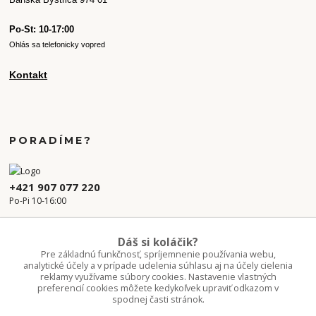
Po-St: 10-17:00
Ohlás sa telefonicky vopred
Kontakt
PORADÍME?
+421 907 077 220
Po-Pi 10-16:00
info.kvetaren@gmail.com
Dáš si koláčik?
Pre základnú funkčnosť, spríjemnenie používania webu,
analytické účely a v prípade udelenia súhlasu aj na účely cielenia
reklamy využívame súbory cookies. Nastavenie vlastných
preferencií cookies môžete kedykoľvek upraviť odkazom v
spodnej časti stránok.