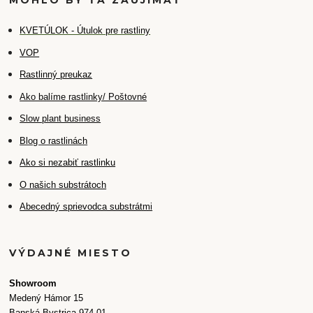
MOHLO BY ŤA ZAUJÍMAŤ
K
VETÚLOK - Útulok pre rastliny
VOP
Rastlinný preukaz
Ako balíme rastlinky/ Poštovné
Slow plant business
Blog o rastlinách
Ako si nezabiť rastlinku
O našich substrátoch
Abecedný sprievodca substrátmi
VÝDAJNÉ MIESTO
Showroom
Medený Hámor 15
Banská Bystrica 974 01