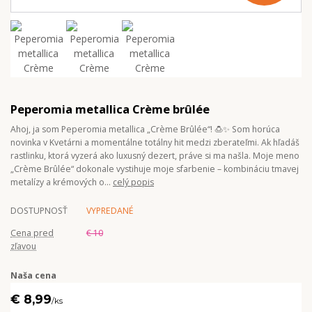
Peperomia metallica Crème brûlée
Ahoj, ja som Peperomia metallica „Crème Brûlée“! 🍮✨ Som horúca
novinka v Kvetárni a momentálne totálny hit medzi zberateľmi. Ak hľadáš
rastlinku, ktorá vyzerá ako luxusný dezert, práve si ma našla. Moje meno
„Crème Brûlée“ dokonale vystihuje moje sfarbenie – kombináciu tmavej
metalízy a krémových o...
celý popis
DOSTUPNOSŤ
VYPREDANÉ
Cena pred
€ 10
zľavou
Naša cena
€ 8,99
/
ks