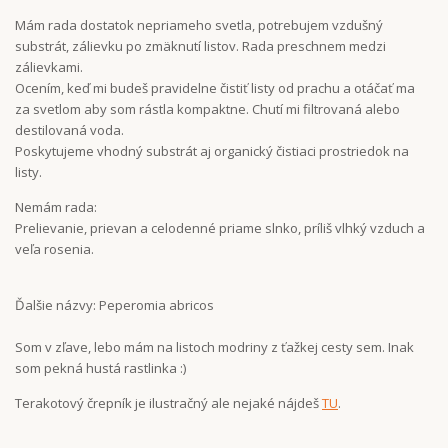
Mám rada dostatok nepriameho svetla, potrebujem vzdušný
substrát, zálievku po zmäknutí listov. Rada preschnem medzi
zálievkami.
Ocením, keď mi budeš pravidelne čistiť listy od prachu a otáčať ma
za svetlom aby som rástla kompaktne. Chutí mi filtrovaná alebo
destilovaná voda.
Poskytujeme vhodný substrát aj organický čistiaci prostriedok na
listy.
Nemám rada:
Prelievanie, prievan a celodenné priame slnko, príliš vlhký vzduch a
veľa rosenia.
Ďalšie názvy: Peperomia abricos
Som v zľave, lebo mám na listoch modriny z ťažkej cesty sem. Inak
som pekná hustá rastlinka :)
Terakotový črepník je ilustračný ale nejaké nájdeš
TU
.