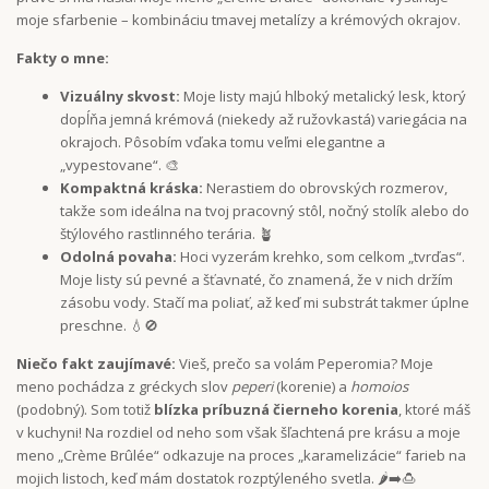
moje sfarbenie – kombináciu tmavej metalízy a krémových okrajov.
Fakty o mne:
Vizuálny skvost:
Moje listy majú hlboký metalický lesk, ktorý
dopĺňa jemná krémová (niekedy až ružovkastá) variegácia na
okrajoch. Pôsobím vďaka tomu veľmi elegantne a
„vypestovane“. 🎨
Kompaktná kráska:
Nerastiem do obrovských rozmerov,
takže som ideálna na tvoj pracovný stôl, nočný stolík alebo do
štýlového rastlinného terária. 🪴
Odolná povaha:
Hoci vyzerám krehko, som celkom „tvrďas“.
Moje listy sú pevné a šťavnaté, čo znamená, že v nich držím
zásobu vody. Stačí ma poliať, až keď mi substrát takmer úplne
preschne. 💧🚫
Niečo fakt zaujímavé:
Vieš, prečo sa volám Peperomia? Moje
meno pochádza z gréckych slov
peperi
(korenie) a
homoios
(podobný). Som totiž
blízka príbuzná čierneho korenia
, ktoré máš
v kuchyni! Na rozdiel od neho som však šľachtená pre krásu a moje
meno „Crème Brûlée“ odkazuje na proces „karamelizácie“ farieb na
mojich listoch, keď mám dostatok rozptýleného svetla. 🌶️➡️🍮