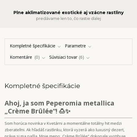
Plne aklimatizované exotické aj vzácne rastliny
predávame len to, čo rastie ďalej
Kompletné špecifikácie
Parametre
Komentáre
0
Súvisiaci tovar
6
Kompletné špecifikácie
Ahoj, ja som Peperomia metallica
„Crème Brûlée“! 🍮✨
Som horúca novinka v Kvetárni a momentálne totálny hit medzi
zberateľmi. Ak hľadáš rastlinku, ktorá vyzerá ako luxusný dezert,
práve si ma našla. Moje meno „Crème Brûlée“ dokonale vystihuje