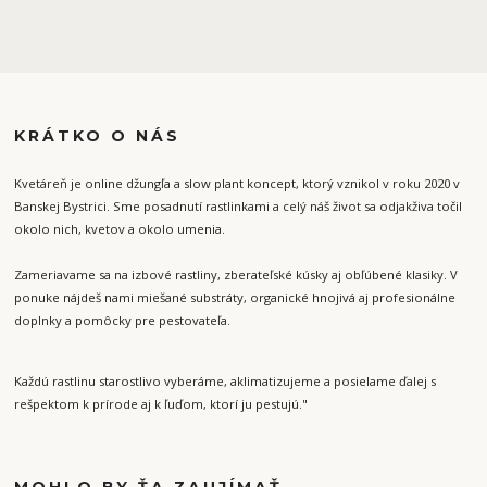
KRÁTKO O NÁS
Kvetáreň je online džungľa a slow plant koncept, ktorý vznikol v roku 2020 v
Banskej Bystrici. Sme posadnutí rastlinkami a celý náš život sa odjakživa točil
okolo nich, kvetov a okolo umenia.
Zameriavame sa na izbové rastliny, zberateľské kúsky aj obľúbené klasiky. V
ponuke nájdeš nami miešané substráty, organické hnojivá aj profesionálne
doplnky a pomôcky pre pestovateľa.
Každú rastlinu starostlivo vyberáme, aklimatizujeme a posielame ďalej s
rešpektom k prírode aj k ľuďom, ktorí ju pestujú."