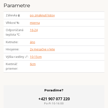
Parametre
Zálievka 🧪
po zmäknutí listov
Vlhkosť %
mierna
Odporúčaná
16-24
teplota ℃
Kvitnutie
áno
Hnojenie
2x mesačne v lete
Výška rastliny 📏
10-15cm
Kvetináč
6cm
priemer
Poradíme?
+421 907 077 220
Po-Pi 10-16:00