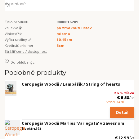
Vypredané.
Číslo produktu:
9000016209
Zálievka 🧪:
po zmäknutí listov
Vlhkosť %:
mierna
Výška rastliny 📏:
10-15cm
Kvetináč priemer:
6cm
Strážiť cenu / dostupnosť
Do obľúbených
Podobné produkty
Ceropegia Woodii / Lampášik / String of hearts
26 % zľava
€ 8,50
/
ks
VYPREDANÉ
Detail
Ceropegia Woodii Marlies 'Variegata' v závesnom
kvetináči
€ 12,99
/
ks