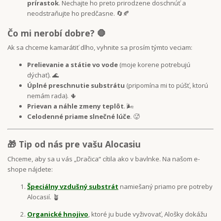
prírastok
. Nechajte ho preto prirodzene doschnúť a
neodstraňujte ho predčasne. 🔄🍂
Čo mi nerobí dobre? 🛑
Ak sa chceme kamarátiť dlho, vyhnite sa prosím týmto veciam:
Prelievanie a státie vo vode
(moje korene potrebujú
dýchať). 🌊
Úplné preschnutie substrátu
(pripomína mi to púšť, ktorú
nemám rada). 🌵
Prievan a náhle zmeny teplôt
. 🌬️
Celodenné priame slnečné lúče
. 🥵
🎁 Tip od nás pre vašu Alocasiu
Chceme, aby sa u vás „Dračica“ cítila ako v bavlnke. Na našom e-
shope nájdete:
Špeciálny vzdušný substrát
namiešaný priamo pre potreby
Alocasií. 🪴
Organické hnojivo
, ktoré ju bude vyživovať, Alošky dokážu