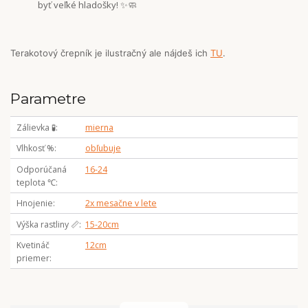
byť veľké hladošky! ✨🧼
Terakotový črepník je ilustračný ale nájdeš ich
TU
.
Parametre
Zálievka 🧪
mierna
Vlhkosť %
obľubuje
Odporúčaná
16-24
teplota ℃
Hnojenie
2x mesačne v lete
Výška rastliny 📏
15-20cm
Kvetináč
12cm
priemer