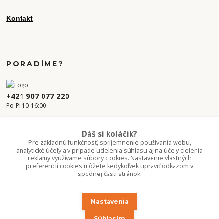
Kontakt
PORADÍME?
+421 907 077 220
Po-Pi 10-16:00
info.kvetaren@gmail.com
Dáš si koláčik?
Pre základnú funkčnosť, spríjemnenie používania webu,
analytické účely a v prípade udelenia súhlasu aj na účely cielenia
reklamy využívame súbory cookies. Nastavenie vlastných
preferencií cookies môžete kedykoľvek upraviť odkazom v
spodnej časti stránok.
Nastavenia
Upravit sběr cookies.
Súhlasím