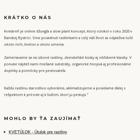
KRÁTKO O NÁS
Kvetáreň je online džungľa a slow plant koncept, ktorý vznikol v roku 2020 v
Banskej Bystrici. Sme posadnutí rastlinkami a celý náš život sa odjakživa točil
okolo nich, kvetov a okolo umenia.
Zameriavame sa na izbové rastliny, zberateľské kúsky aj obľúbené klasiky. V
ponuke nájdeš nami miešané substráty, organické hnojivá aj profesionálne
doplnky a pomôcky pre pestovateľa.
Každú rastlinu starostlivo vyberáme, aklimatizujeme a posielame ďalej s
rešpektom k prírode aj k ľuďom, ktorí ju pestujú."
MOHLO BY ŤA ZAUJÍMAŤ
K
VETÚLOK - Útulok pre rastliny