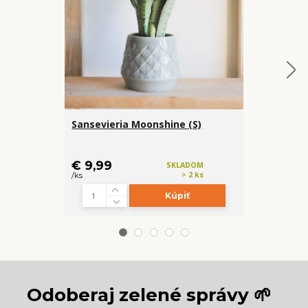
Sansevieria Moonshine (S)
Anthurium 
plant) - m
cena od
€ 9,99
€ 9,99
SKLADOM
/
ks
> 2 ks
/
ks
Kúpiť
Odoberaj zelené správy 🌱