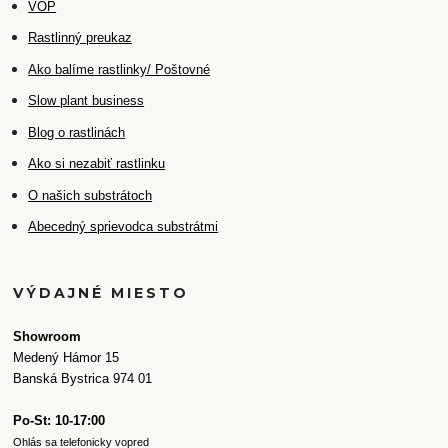
VOP
Rastlinný preukaz
Ako balíme rastlinky/ Poštovné
Slow plant business
Blog o rastlinách
Ako si nezabiť rastlinku
O našich substrátoch
Abecedný sprievodca substrátmi
VÝDAJNÉ MIESTO
Showroom
Medený Hámor 15
Banská Bystrica 974 01
Po-St: 10-17:00
Ohlás sa telefonicky vopred