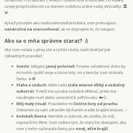
svojej prispôsobivosti sa stanem ozdobou práve vašej obývačky. 🏛️
💎
Aj keď pôsobím ako nedosiahnuteľná kráska, som prekvapivo
nenáročná na starostlivosť
, ak mi doprajete to, čo milujem.
Ako sa o mňa správne starať? 💧
Aby som ostala v plnej sile a rýchlo rástla, stačí dodržať pár
základných pravidiel:
Svetlo:
Milujem
jasný polotieň
. Priame celodenné slnko by
mi mohlo spáliť moje vzácne listy, no v tieni by som strácala
farbu. ☀️🚫
Vlaha a vzduch:
Mám rada
stále mierne vlhký a vzdušný
substrát
. Poteší ma vysoká vzdušná vlhkosť, preto ma
neváhajte rosiť alebo umiestniť k zvlhčovaču. ☁️💦
Môj malý rituál:
Pravidelne mi
čistite listy od prachu
.
Odmením sa vám zdravším dýchaním a ešte krajším leskom. ✨
Kolobeh života:
Nerobte si starosti, ak uvidíte, že môj
najstarší list žltne. Som známa tým, že starý list obetujem, aby
som z neho načerpala živiny pre
nový, ešte krajší