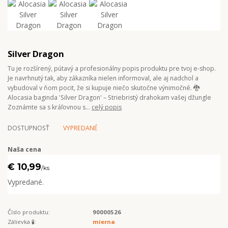
Silver Dragon
Tu je rozšírený, pútavý a profesionálny popis produktu pre tvoj e-shop.
Je navrhnutý tak, aby zákazníka nielen informoval, ale aj nadchol a
vybudoval v ňom pocit, že si kupuje niečo skutočne výnimočné. 🐉
Alocasia baginda 'Silver Dragon' – Striebristý drahokam vašej džungle
Zoznámte sa s kráľovnou s...
celý popis
DOSTUPNOSŤ
VYPREDANÉ
Naša cena
€ 10,99
/
ks
Vypredané.
Číslo produktu:
90000526
Zálievka 🧪:
mierna