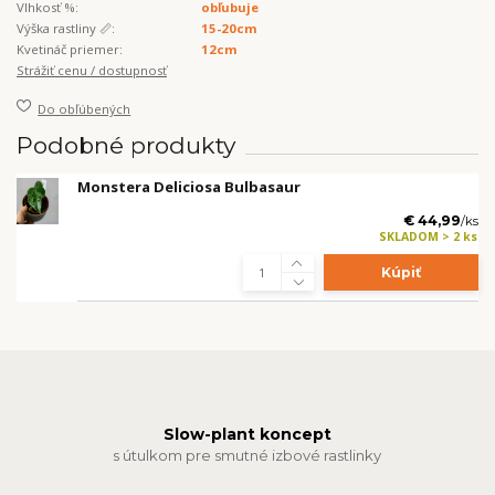
Vlhkosť %:
obľubuje
Výška rastliny 📏:
15-20cm
Kvetináč priemer:
12cm
Strážiť cenu / dostupnosť
Do obľúbených
Podobné produkty
Monstera Deliciosa Bulbasaur
€ 44,99
/
ks
SKLADOM > 2 ks
Kúpiť
Slow-plant koncept
s útulkom pre smutné izbové rastlinky