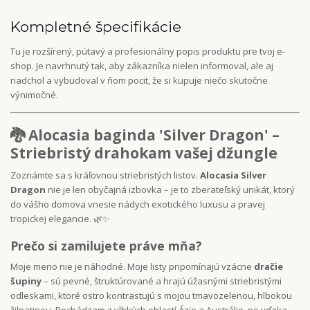
Kompletné špecifikácie
Tu je rozšírený, pútavý a profesionálny popis produktu pre tvoj e-
shop. Je navrhnutý tak, aby zákazníka nielen informoval, ale aj
nadchol a vybudoval v ňom pocit, že si kupuje niečo skutočne
výnimočné.
🐉 Alocasia baginda 'Silver Dragon' –
Striebristý drahokam vašej džungle
Zoznámte sa s kráľovnou striebristých listov.
Alocasia Silver
Dragon
nie je len obyčajná izbovka – je to zberateľský unikát, ktorý
do vášho domova vnesie nádych exotického luxusu a pravej
tropickej elegancie. 🌿✨
Prečo si zamilujete práve mňa?
Moje meno nie je náhodné. Moje listy pripomínajú vzácne
dračie
šupiny
– sú pevné, štruktúrované a hrajú úžasnými striebristými
odleskami, ktoré ostro kontrastujú s mojou tmavozelenou, hlbokou
žilnatinou. Pochádzam z vlhkých oblastí Ázie a Austrálie, no vďaka