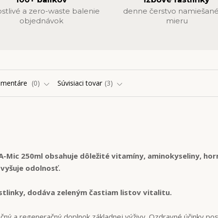
ostlivé a zero-waste balenie
denne čerstvo namiešané
objednávok
mieru
omentáre
0
Súvisiaci tovar
3
A-Mic 250ml obsahuje dôležité vitamíny, aminokyseliny, ho
 zvyšuje odolnosť.
tlinky, dodáva zeleným častiam listov vitalitu.
začný a regeneračný doplnok základnej výživy. Ozdravné účinky po