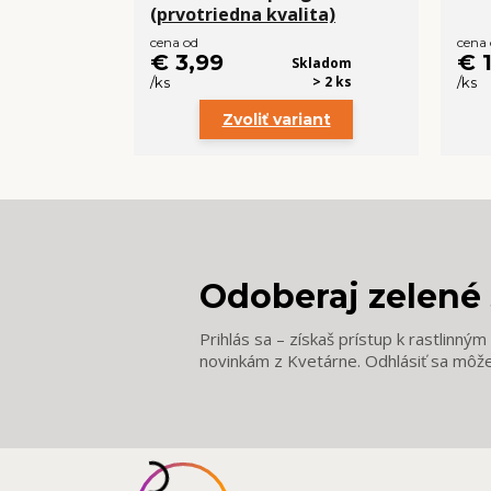
(prvotriedna kvalita)
cena od
cena
€ 3,99
€ 
Skladom
> 2 ks
/
ks
/
ks
Zvoliť variant
Odoberaj zelené 
Prihlás sa – získaš prístup k rastlinný
novinkám z Kvetárne. Odhlásiť sa môž