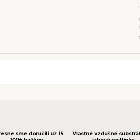
resne sme doručili už 15
Vlastné vzdušné substrá
100+ balíkov
izbové rastlinky