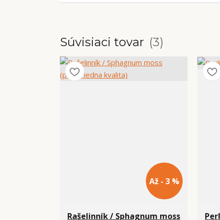
Súvisiaci tovar
3
Až - 3 %
Rašelinník / Sphagnum moss
Perl