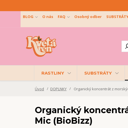
BLOG
O nás
FAQ
Osobný odber
SUBSTRÁT
RASTLINY
SUBSTRÁTY
Úvod
DOPLNKY
Organický koncentrát z morských
Organický koncentrát
Mic (BioBizz)