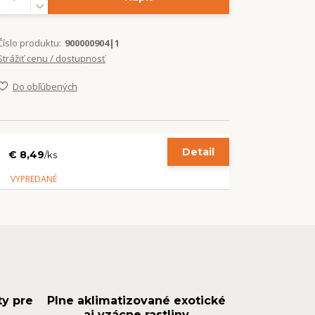
Číslo produktu:
900000904|1
Strážiť cenu / dostupnosť
Do obľúbených
Detail
€ 8,49
/
ks
VYPREDANÉ
ty pre
Plne aklimatizované exotické
aj vzácne rastliny