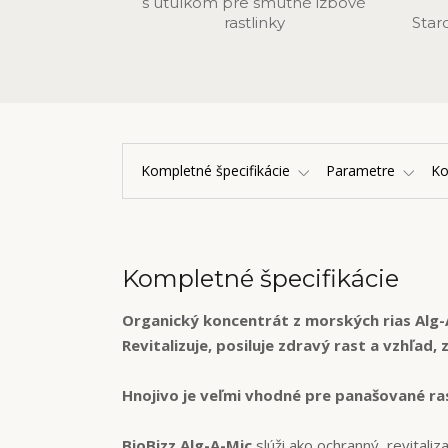
s útulkom pre smutné izbové
rastlinky
Star
Kompletné špecifikácie
Parametre
K
Kompletné špecifikácie
Organický koncentrát z morských rias Alg-
Revitalizuje, posiluje zdravý rast a vzhľad,
Hnojivo je veľmi vhodné pre panašované ras
BioBizz Alg-A-Mic
slúži ako ochranný, revitali