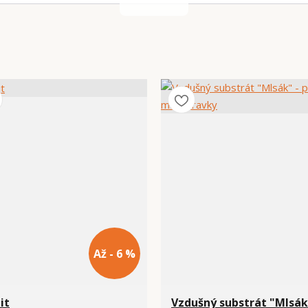
Až - 6 %
it
Vzdušný substrát "Mlsák