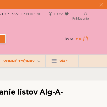
21 907 077 220
Po-Pi 10-16:00
EUR
Prihlásenie
0
ks
za
€ 0
ť
VONNÉ TYČINKY
Viac
nie listov Alg-A-