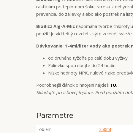
rastlinám pri teplotnom šoku, stresu z dehydra
prevencia, do zálievky alebo ako postrek na list
BioBizz Alg-A-Mic
napomáha tvorbe chlorofylu 
použití je viditeľný rozdiel - sýto zelené, svieže 
Dávkovanie: 1-4ml/liter vody ako postrek n
od druhého týždňa po celú dobu výživy.
Zálievku spotrebujte do 24 hodín.
Nízke hodnoty NPK, nulové riziko predávk
Podrobnejší článok o hnojení nájdeš
TU
.
Skladujte pri izbovej teplote. Pred použitím do
Parametre
objem
250ml