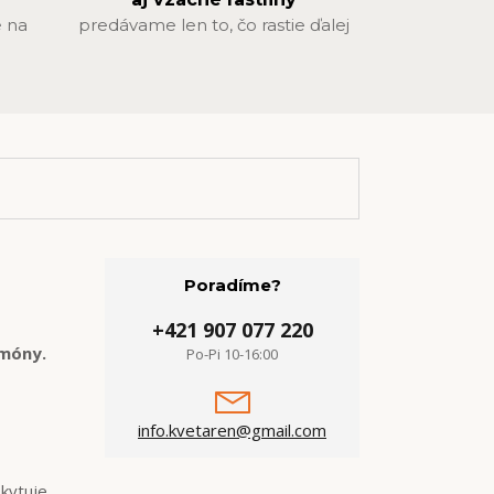
 na
predávame len to, čo rastie ďalej
Poradíme?
+421 907 077 220
rmóny.
Po-Pi 10-16:00
info.kvetaren@gmail.com
skytuje