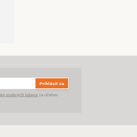
Prihlásiť sa
ím osobných údajov
za účelom
.