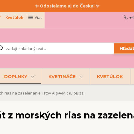
✨ Odosielame aj do Česka! ✨
Y
Kvetúlok
Viac
+4
Hľada
DOPLNKY
KVETINÁČE
KVETÚLOK
 rias na zazelenanie listov Alg-A-Mic (BioBizz)
 z morských rias na zazelena