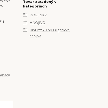
Tovar zaradený v
ako
kategóriách
DOPLNKY
Pri
HNOJIVO
BioBizz - Top Organické
hnojivá
umácii.