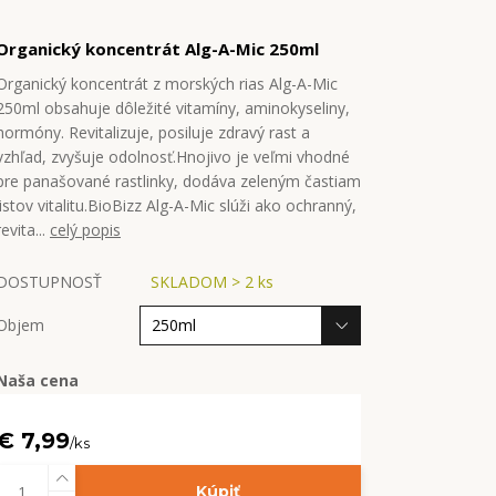
Organický koncentrát Alg-A-Mic 250ml
Organický koncentrát z morských rias Alg-A-Mic
250ml obsahuje dôležité vitamíny, aminokyseliny,
hormóny. Revitalizuje, posiluje zdravý rast a
vzhľad, zvyšuje odolnosť.Hnojivo je veľmi vhodné
pre panašované rastlinky, dodáva zeleným častiam
listov vitalitu.BioBizz Alg-A-Mic slúži ako ochranný,
revita...
celý popis
DOSTUPNOSŤ
SKLADOM > 2 ks
Objem
Naša cena
€ 7,99
/
ks
Kúpiť