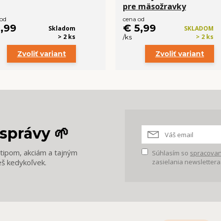
pre mäsožravky
 od
cena od
1,99
€ 5,99
Skladom
SKLADOM
> 2 ks
> 2 ks
/
ks
Zvoliť variant
Zvoliť variant
správy 🌱
m tipom, akciám a tajným
Súhlasím so
spracovan
eš kedykoľvek.
zasielania newslettera