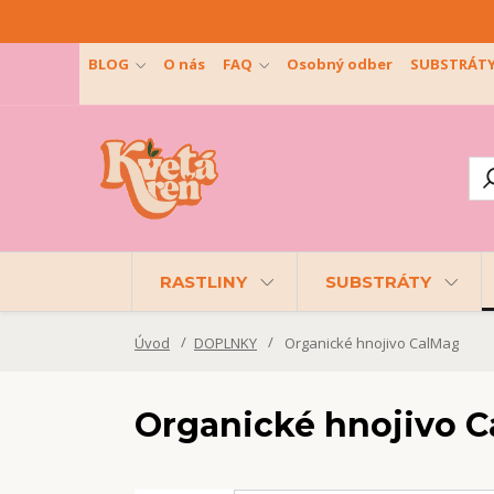
BLOG
O nás
FAQ
Osobný odber
SUBSTRÁT
RASTLINY
SUBSTRÁTY
Úvod
DOPLNKY
Organické hnojivo CalMag
Organické hnojivo 