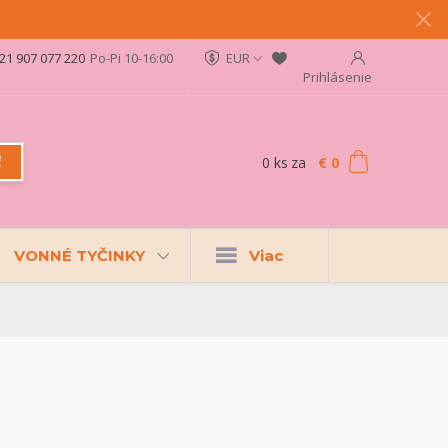
21 907 077 220
Po-Pi 10-16:00
EUR
Prihlásenie
0
ks
za
€ 0
ť
VONNÉ TYČINKY
Viac