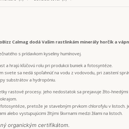
oBizz Calmag dodá Vašim rastlinkám minerály horčík a vápn
rečnatého s prídavkom kyseliny humínovej.
t a hrajú kľúčovú rolu pri produkcii buniek a fotosyntéze.
 svete sa nedá spoľahnúť na vodu z vodovodu, pri zaistení sprá
ypy substrátov a hydropóniu.
etky rastové procesy. Jeho nedostatok sa prejavuje žlto-hnedými
 okrajom.
 fotosyntéze, pretože je stavebným prvkom chlorofylu v listoch. 
i alebo vystupujúcimi žltými škvrnami medzi žilami na listoch.
ený organickým certifikátom.