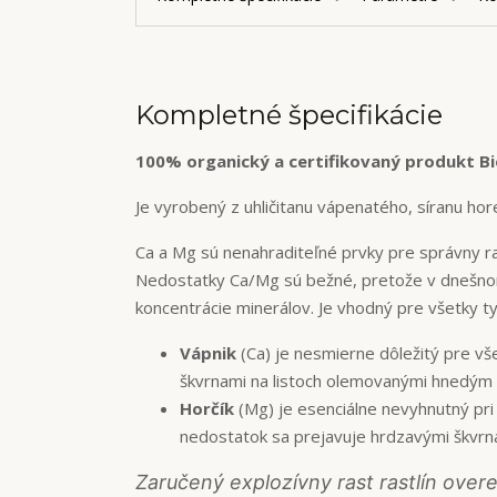
Kompletné špecifikácie
100% organický a certifikovaný produkt Bi
Je vyrobený z uhličitanu vápenatého, síranu ho
Ca a Mg sú nenahraditeľné prvky pre správny ras
Nedostatky Ca/Mg sú bežné, pretože v dnešnom
koncentrácie minerálov. Je vhodný pre všetky t
Vápnik
(Ca) je nesmierne dôležitý pre vš
škvrnami na listoch olemovanými hnedým
Horčík
(Mg) je esenciálne nevyhnutný pri
nedostatok sa prejavuje hrdzavými škvrnam
Zaručený explozívny rast rastlín over