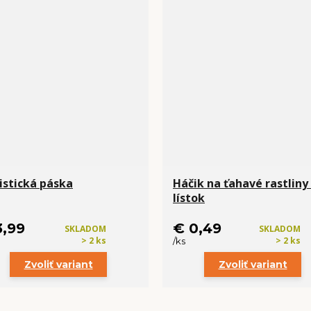
ristická páska
Háčik na ťahavé rastliny 
lístok
3,99
€ 0,49
SKLADOM
SKLADOM
> 2 ks
> 2 ks
/
ks
Zvoliť variant
Zvoliť variant