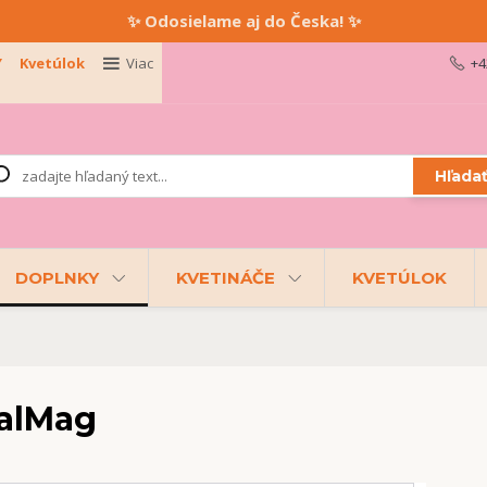
✨ Odosielame aj do Česka! ✨
Y
Kvetúlok
Viac
+4
Hľada
DOPLNKY
KVETINÁČE
KVETÚLOK
CalMag