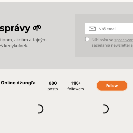
správy 🌱
m tipom, akciám a tajným
Súhlasím so
spracovan
eš kedykoľvek.
zasielania newslettera