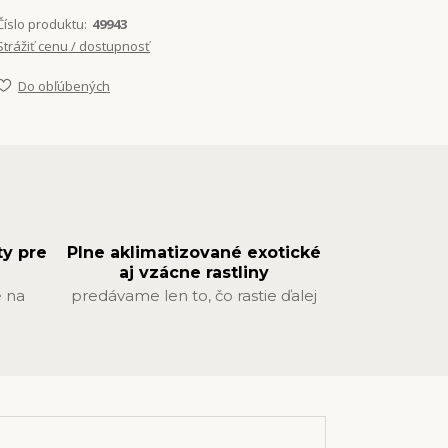
Číslo produktu:
49943
Strážiť cenu / dostupnosť
Do obľúbených
ty pre
Plne aklimatizované exotické
aj vzácne rastliny
 na
predávame len to, čo rastie ďalej