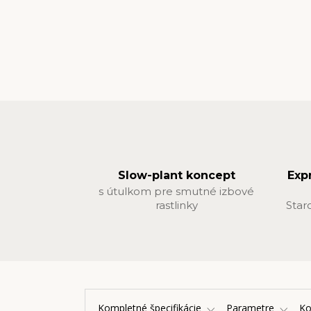
Slow-plant koncept
Exp
s útulkom pre smutné izbové
rastlinky
Star
Kompletné špecifikácie
Parametre
K