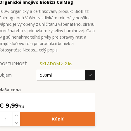
Organické hnojivo BioBizz CalMag
100% organický a certifikovaný produkt BioBizz
Calmag dodá Vašim rastlinkám minerály horčík a
vápnik. Je vyrobený z uhličitanu vápenatého, síranu
horečnatého s prídavkom kyseliny humínovej. Ca a
Mg sú nenahraditeľné prvky pre správny rast a
hrajú kľúčovú rolu pri produkcii buniek a
fotosyntéze.Nedos...
celý popis
DOSTUPNOSŤ
SKLADOM > 2 ks
Objem
Naša cena
€ 9,99
/
ks
Kúpiť