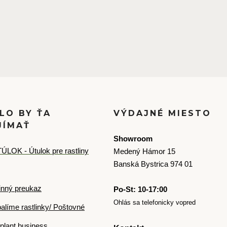
LO BY ŤA
VÝDAJNÉ MIESTO
JÍMAŤ
Showroom
ÚLOK - Útulok pre rastliny
Medený Hámor 15
Banská Bystrica 974 01
inný preukaz
Po-St: 10-17:00
Ohlás sa telefonicky vopred
alíme rastlinky/ Poštovné
plant business