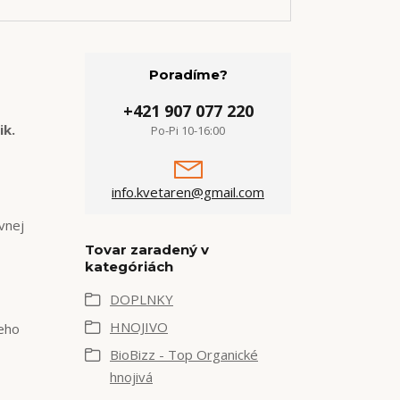
Poradíme?
+421 907 077 220
ik.
Po-Pi 10-16:00
info.kvetaren@gmail.com
vnej
Tovar zaradený v
kategóriách
DOPLNKY
HNOJIVO
Jeho
BioBizz - Top Organické
hnojivá