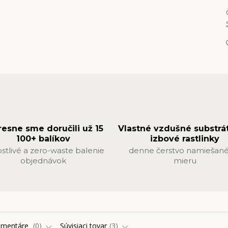
resne sme doručili už 15
Vlastné vzdušné substrá
100+ balíkov
izbové rastlinky
ostlivé a zero-waste balenie
denne čerstvo namiešané
objednávok
mieru
omentáre
0
Súvisiaci tovar
3