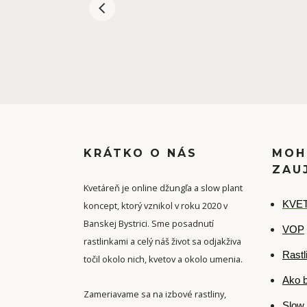
KRÁTKO O NÁS
MOH
ZAU
Kvetáreň je online džungľa a slow plant
K
VET
koncept, ktorý vznikol v roku 2020 v
Banskej Bystrici. Sme posadnutí
VOP
rastlinkami a celý náš život sa odjakživa
Rastl
točil okolo nich, kvetov a okolo umenia.
Ako b
Zameriavame sa na izbové rastliny,
Slow 