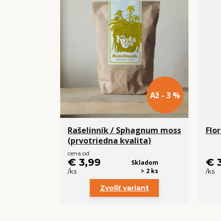
Až - 3 %
Rašelinník / Sphagnum moss
Flo
(prvotriedna kvalita)
cena od
€ 3,99
€ 
Skladom
> 2 ks
/
ks
/
ks
Zvoliť variant