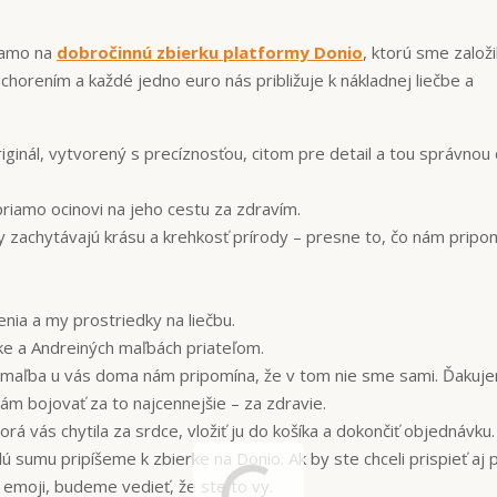
riamo na
dobročinnú zbierku platformy Donio
, ktorú sme založi
horením a každé jedno euro nás približuje k nákladnej liečbe a
iginál, vytvorený s precíznosťou, citom pre detail a tou správnou
riamo ocinovi na jeho cestu za zdravím.
 zachytávajú krásu a krehkosť prírody – presne to, čo nám pripom
nia a my prostriedky na liečbu.
e a Andreiných maľbách priateľom.
a maľba u vás doma nám pripomína, že v tom nie sme sami. Ďakuj
m bojovať za to najcennejšie – za zdravie.
orá vás chytila za srdce, vložiť ju do košíka a dokončiť objednávku
ú sumu pripíšeme k zbierke na Donio. Ak by ste chceli prispieť aj 
 emoji, budeme vedieť, že ste to vy.