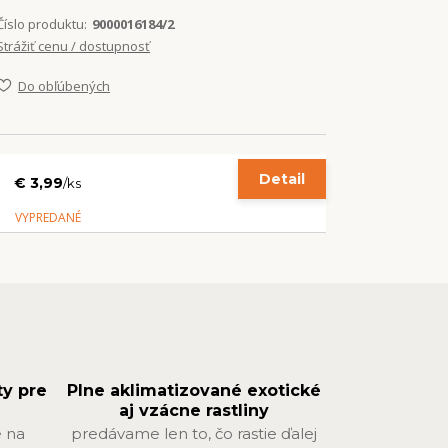
Číslo produktu:
9000016184/2
Strážiť cenu / dostupnosť
Do obľúbených
Detail
€ 3,99
/
ks
VYPREDANÉ
ty pre
Plne aklimatizované exotické
aj vzácne rastliny
 na
predávame len to, čo rastie ďalej