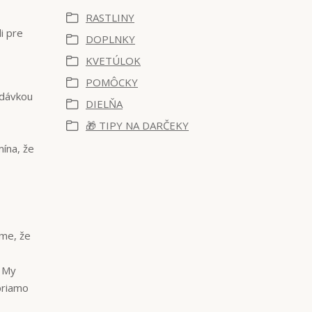
RASTLINY
li pre
DOPLNKY
KVETÚLOK
POMÔCKY
 dávkou
DIELŇA
🎁 TIPY NA DARČEKY
ína, že
eme, že
. My
priamo