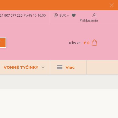
21 907 077 220
Po-Pi 10-16:00
EUR
Prihlásenie
0
ks
za
€ 0
ť
VONNÉ TYČINKY
Viac