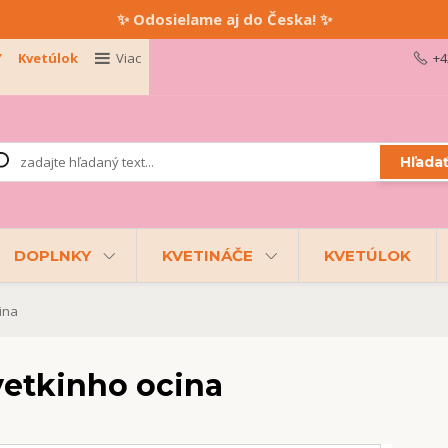
✨ Odosielame aj do Česka! ✨
Y
Kvetúlok
Viac
+4
Hľada
DOPLNKY
KVETINÁČE
KVETÚLOK
ina
etkinho ocina