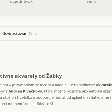
objednávok
mieru
Súvisiaci tovar
7
atívne akvarely od Žabky
elom – je symbolom solidarity a nádeje. Tieto nádherné
akvarel
lkyňa
Andrea Klváčková
, ktorú možno poznáte ako autorku úžas
a stojí pri Kvetúlku a podporuje nás už od úplného začiatku a tera
árni momentálne najdôležitejší.