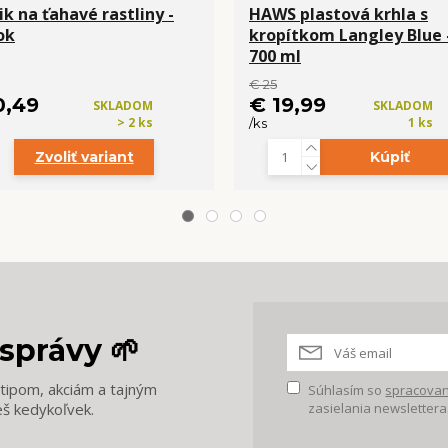
ik na ťahavé rastliny -
HAWS plastová krhla s
ok
kropítkom Langley Blue 
700 ml
€ 25
0,49
€ 19,99
SKLADOM
SKLADOM
> 2 ks
1 ks
/
ks
Zvoliť variant
Kúpiť
správy 🌱
m tipom, akciám a tajným
Súhlasím so
spracovan
eš kedykoľvek.
zasielania newslettera