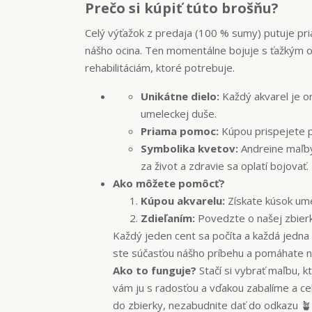
Prečo si kúpiť túto brošňu?
Celý výťažok z predaja (100 % sumy) putuje p
nášho ocina. Ten momentálne bojuje s ťažkým oc
rehabilitáciám, ktoré potrebuje.
Unikátne dielo:
Každý akvarel je or
umeleckej duše.
Priama pomoc:
Kúpou prispejete p
Symbolika kvetov:
Andreine maľby
za život a zdravie sa oplatí bojovať.
Ako môžete pomôcť?
Kúpou akvarelu:
Získate kúsok ume
Zdieľaním:
Povedzte o našej zbierk
Každý jeden cent sa počíta a každá jedn
ste súčasťou nášho príbehu a pomáhate ná
Ako to funguje?
Stačí si vybrať maľbu, kt
vám ju s radosťou a vďakou zabalíme a cel
do zbierky, nezabudnite dať do odkazu 🪴