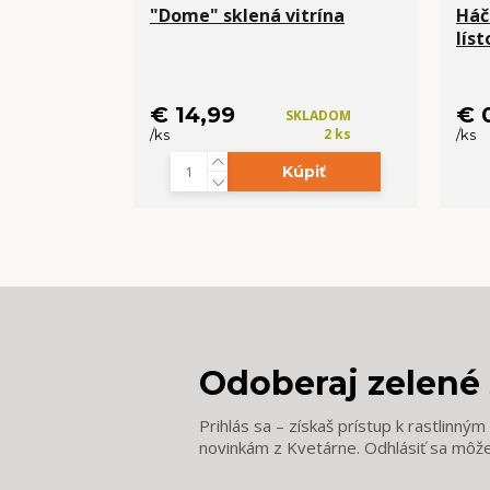
"Dome" sklená vitrína
Háč
líst
€ 14,99
€ 
SKLADOM
2 ks
/
ks
/
ks
Kúpiť
Odoberaj zelené 
Prihlás sa – získaš prístup k rastlinný
novinkám z Kvetárne. Odhlásiť sa môž