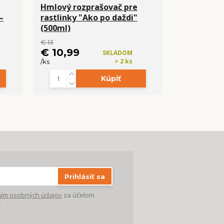
Hmlový rozprašovač pre
Kľúčenka 
–
rastlinky "Ako po daždi"
variegata
(500ml)
€ 13
€ 3,99
€ 10,99
SKLADOM
/
ks
> 2 ks
/
ks
Kúpiť
Prihlásiť sa
ím osobných údajov
za účelom
.