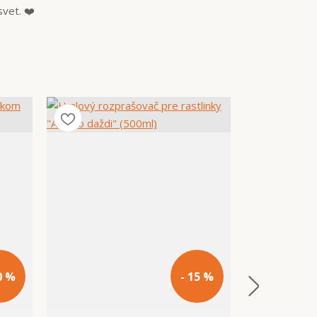
vet. ❤️
0 %
- 15 %