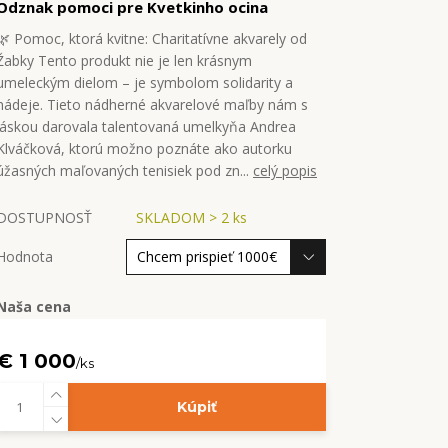
Odznak pomoci pre Kvetkinho ocina
🌿 Pomoc, ktorá kvitne: Charitatívne akvarely od
Žabky Tento produkt nie je len krásnym
umeleckým dielom – je symbolom solidarity a
nádeje. Tieto nádherné akvarelové maľby nám s
láskou darovala talentovaná umelkyňa Andrea
Klváčková, ktorú možno poznáte ako autorku
úžasných maľovaných tenisiek pod zn...
celý popis
DOSTUPNOSŤ
SKLADOM > 2 ks
Hodnota
Naša cena
€ 1 000
/
ks
Kúpiť