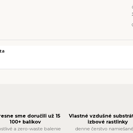
ta
resne sme doručili už 15
Vlastné vzdušné substrá
100+ balíkov
izbové rastlinky
ostlivé a zero-waste balenie
denne čerstvo namiešané