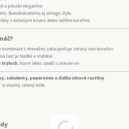
stí a pôsobí elegantne
oho, škandinávskemu aj vintage štýlu
tliny s bohatými listami alebo ťažšími koreňmi
ináč?
v kombinácii s drenážou zabezpečuje zdravý rast koreňov
á časť je hladká a stabilná
a štýloch
, ktoré ľahko zladíš s interiérom
y, sukulenty, peperomie a ďalšie izbové rastliny
si vlastný zelený kútik.
edy