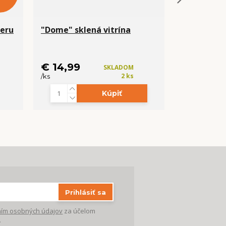
Peru
"Dome" sklená vitrína
Hydroponi
substrát 
cena od
€ 14,99
€ 2,99
SKLADOM
2 ks
/
ks
/
ks
Kúpiť
Zvo
Prihlásiť sa
ím osobných údajov
za účelom
.