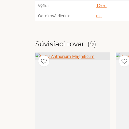
Výška
12cm
Odtoková dierka
nie
Súvisiaci tovar
9