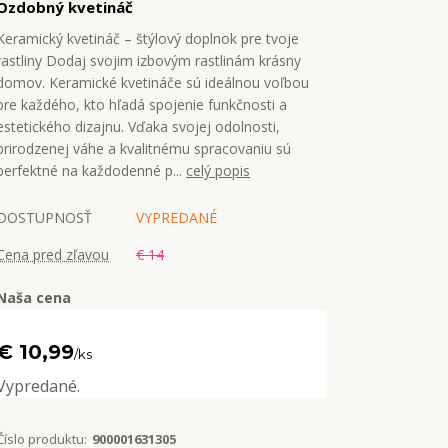
Ozdobný kvetináč
Keramický kvetináč – štýlový doplnok pre tvoje
rastliny Dodaj svojim izbovým rastlinám krásny
domov. Keramické kvetináče sú ideálnou voľbou
pre každého, kto hľadá spojenie funkčnosti a
estetického dizajnu. Vďaka svojej odolnosti,
prirodzenej váhe a kvalitnému spracovaniu sú
perfektné na každodenné p...
celý popis
DOSTUPNOSŤ
VYPREDANÉ
Cena pred zľavou
€ 14
Naša cena
€ 10,99
/
ks
Vypredané.
Číslo produktu:
900001631305