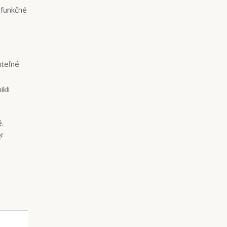
 funkčné
iteľné
kli
é.
