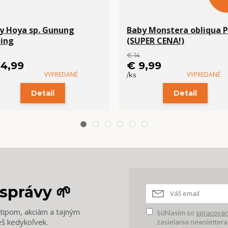
y Hoya sp. Gunung
Baby Monstera obliqua 
ing
(SUPER CENA!)
€ 14
14,99
€ 9,99
VYPREDANÉ
VYPREDANÉ
/
ks
Detail
Detail
správy 🌱
m tipom, akciám a tajným
Súhlasím so
spracovan
eš kedykoľvek.
zasielania newslettera