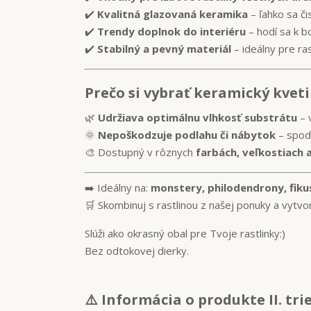
✔️
Kvalitná glazovaná keramika
– ľahko sa či
✔️
Trendy doplnok do interiéru
– hodí sa k b
✔️
Stabilný a pevný materiál
– ideálny pre ras
Prečo si vybrať keramický kvet
🌿
Udržiava optimálnu vlhkosť substrátu
– 
🌞
Nepoškodzuje podlahu či nábytok
– spodn
🎨 Dostupný v rôznych
farbách, veľkostiach 
➡️ Ideálny na:
monstery, philodendrony, fikus
🛒 Skombinuj s rastlinou z našej ponuky a vytvor 
Slúži ako okrasný obal pre Tvoje rastlinky:)
Bez odtokovej dierky.
⚠️ Informácia o produkte II. tri