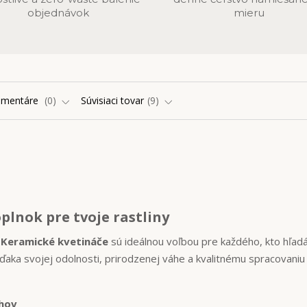
objednávok
mieru
omentáre
0
Súvisiaci tovar
9
plnok pre tvoje rastliny
.
Keramické kvetináče
sú ideálnou voľbou pre každého, kto hľad
Vďaka svojej odolnosti, prirodzenej váhe a kvalitnému spracovaniu
uhov