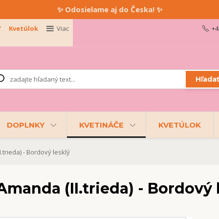
✨ Odosielame aj do Česka! ✨
Y
Kvetúlok
Viac
+4
Hľada
DOPLNKY
KVETINÁČE
KVETÚLOK
trieda) - Bordový lesklý
manda (II.trieda) - Bordový 