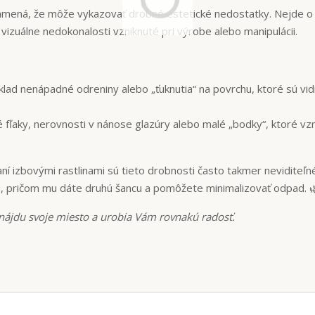
namená, že môže vykazovať drobné estetické nedostatky. Nejde o
é vizuálne nedokonalosti vzniknuté pri výrobe alebo manipulácii.
lad nenápadné odreniny alebo „ťuknutia“ na povrchu, ktoré sú vid
fľaky, nerovnosti v nánose glazúry alebo malé „bodky“, ktoré vzni
ní izbovými rastlinami sú tieto drobnosti často takmer neviditeľn
u, pričom mu dáte druhú šancu a pomôžete minimalizovať odpad. 
s nájdu svoje miesto a urobia Vám rovnakú radosť.