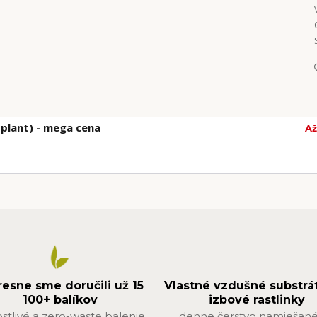
plant) - mega cena
Až
resne sme doručili už 15
Vlastné vzdušné substrá
100+ balíkov
izbové rastlinky
ostlivé a zero-waste balenie
denne čerstvo namiešané