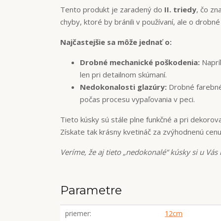
Tento produkt je zaradený do
II. triedy
, čo z
chyby, ktoré by bránili v používaní, ale o drobn
Najčastejšie sa môže jednať o:
Drobné mechanické poškodenia:
Naprík
len pri detailnom skúmaní.
Nedokonalosti glazúry:
Drobné farebné 
počas procesu vypaľovania v peci.
Tieto kúsky sú stále plne funkčné a pri dekorova
Získate tak krásny kvetináč za zvýhodnenú cen
Veríme, že aj tieto „nedokonalé“ kúsky si u Vá
Parametre
priemer
12cm