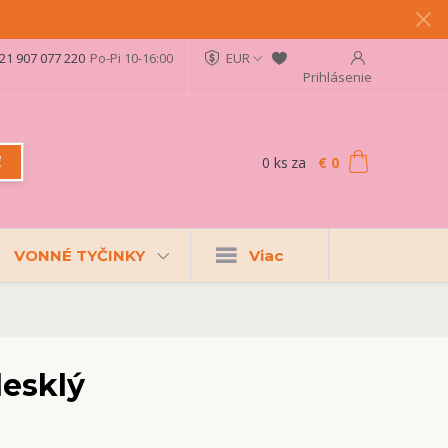
21 907 077 220
Po-Pi 10-16:00
EUR
Prihlásenie
0
ks
za
€ 0
ť
VONNÉ TYČINKY
Viac
lesklý