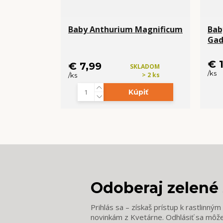
Baby Anthurium Magnificum
Bab
Gad
€ 
€ 7,99
SKLADOM
/
ks
> 2 ks
/
ks
Kúpiť
Odoberaj zelené 
Prihlás sa – získaš prístup k rastlinný
novinkám z Kvetárne. Odhlásiť sa môž