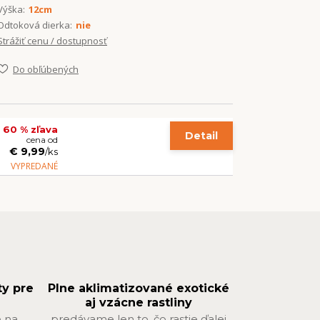
Výška:
12cm
Odtoková dierka:
nie
Strážiť cenu / dostupnosť
Do obľúbených
 60 % zľava
Detail
cena od
€ 9,99
/
ks
VYPREDANÉ
ty pre
Plne aklimatizované exotické
aj vzácne rastliny
 na
predávame len to, čo rastie ďalej