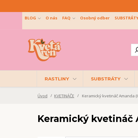
BLOG
O nás
FAQ
Osobný odber
SUBSTRÁT
RASTLINY
SUBSTRÁTY
Úvod
KVETINÁČE
Keramický kvetináč Amanda (II.
Keramický kvetináč A