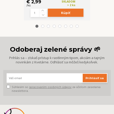
€ 2,99
€ 7,99
SKLADOM
> 2 ks
/
ks
/
ks
Kúpiť
Odoberaj zelené správy 🌱
Prihlás sa – získaš prístup k rastlinným tipom, akciám a tajným
novinkám z Kvetárne. Odhlásiť sa môžeš kedykoľvek.
Prihlásiť sa
Súhlasím so
spracovaním osobných údajov
za účelom zasielania
newslettera.