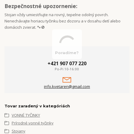
Bezpečnostné upozornenie:
Stojan vždy umiestňujte na rovný, tepelne odolný povrch.
Nenechávajte horiacu tyčinku bez dozoru a v dosahu detí alebo
domácich zvierat. 🐾🚫
Poradíme?
+421 907 077 220
Po-Pi 10-16:00
info.kvetaren@gmail.com
Tovar zaradený v kategóriách
VONNÉ TYČINKY
Prírodné vonné tyčinky
Stojany