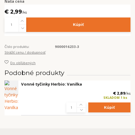
Naša cena
€ 2,99
/
ks
Kúpiť
Číslo produktu:
9000016233-3
Strážiť cenu / dostupnosť
Do obľúbených
Podobné produkty
Vonné tyčinky Herbio: Vanilka
€ 2,89
/
ks
SKLADOM 1 ks
Kúpiť