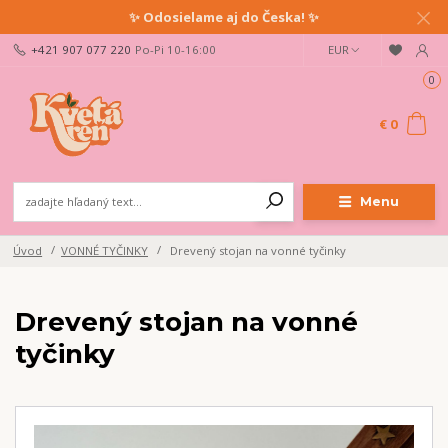
✨ Odosielame aj do Česka! ✨
+421 907 077 220
Po-Pi 10-16:00
EUR
0
€ 0
Menu
Úvod
VONNÉ TYČINKY
Drevený stojan na vonné tyčinky
Drevený stojan na vonné
tyčinky