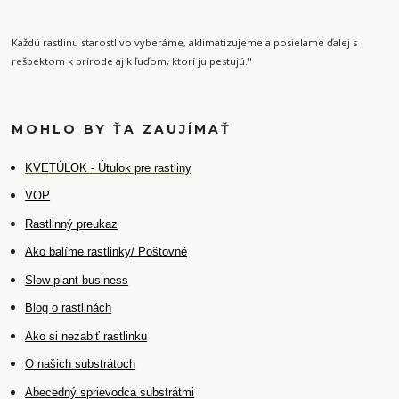
Každú rastlinu starostlivo vyberáme, aklimatizujeme a posielame ďalej s
rešpektom k prírode aj k ľuďom, ktorí ju pestujú."
MOHLO BY ŤA ZAUJÍMAŤ
K
VETÚLOK - Útulok pre rastliny
VOP
Rastlinný preukaz
Ako balíme rastlinky/ Poštovné
Slow plant business
Blog o rastlinách
Ako si nezabiť rastlinku
O našich substrátoch
Abecedný sprievodca substrátmi