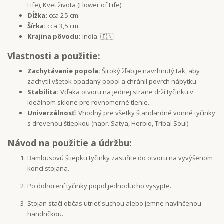
Life), Kvet života (Flower of Life).
Dĺžka:
cca 25 cm.
Šírka:
cca 3,5 cm.
Krajina pôvodu:
India. 🇮🇳
Vlastnosti a použitie:
Zachytávanie popola:
Široký žľab je navrhnutý tak, aby
zachytil všetok opadaný popol a chránil povrch nábytku.
Stabilita:
Vďaka otvoru na jednej strane drží tyčinku v
ideálnom sklone pre rovnomerné tlenie.
Univerzálnosť:
Vhodný pre všetky štandardné vonné tyčinky
s drevenou štiepkou (napr. Satya, Herbio, Tribal Soul).
Návod na použitie a údržbu:
Bambusovú štiepku tyčinky zasuňte do otvoru na vyvýšenom
konci stojana.
Po dohorení tyčinky popol jednoducho vysypte.
Stojan stačí občas utrieť suchou alebo jemne navlhčenou
handričkou.