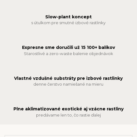
Slow-plant koncept
s útulkom pre smutné izbové rastlinky
Expresne sme doručili už 15 100+ balíkov
Starostlivé a zero-waste balenie objednávok
Vlastné vzdušné substráty pre izbové rastlinky
denne čerstvo namiešané na mieru
Plne aklimatizované exotické aj vzácne rastliny
predávame len to, čo rastie ďalej