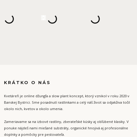
KRÁTKO O NÁS
Kvetáreň je online džungľa a slow plant koncept, ktorý vznikol v roku 2020 v
Banskej Bystrici. Sme posadnutí rastlinkami a celý náš život sa odjakživa točil
okolo nich, kvetov a okolo umenia.
Zameriavame sa na izbové rastliny, zberateľské kúsky aj obľúbené klasiky. V
ponuke nájdeš nami miešané substráty, organické hnojivá aj profesionálne
doplnky a pomôcky pre pestovateľa.