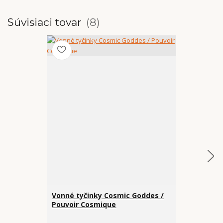
Súvisiaci tovar
8
Vonné tyčinky Cosmic Goddes /
Vonné tyči
Pouvoir Cosmique
BOTANICO -