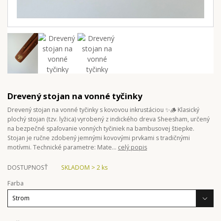
Drevený stojan na vonné tyčinky
Drevený stojan na vonné tyčinky s kovovou inkrustáciou ✨🪵 Klasický
plochý stojan (tzv. lyžica) vyrobený z indického dreva Sheesham, určený
na bezpečné spaľovanie vonných tyčiniek na bambusovej štiepke.
Stojan je ručne zdobený jemnými kovovými prvkami s tradičnými
motívmi. Technické parametre: Mate...
celý popis
DOSTUPNOSŤ
SKLADOM > 2 ks
Farba