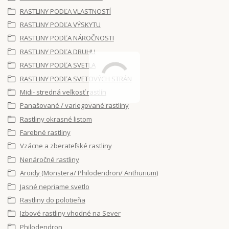
RASTLINY PODĽA VLASTNOSTÍ
RASTLINY PODĽA VÝSKYTU
RASTLINY PODĽA NÁROČNOSTI
RASTLINY PODĽA DRUHU
RASTLINY PODĽA SVETLA
RASTLINY PODĽA SVETOVÝCH STRÁN
Midi- stredná veľkosť rastlín
Panašované / variegované rastliny
Rastliny okrasné listom
Farebné rastliny
Vzácne a zberateľské rastliny
Nenáročné rastliny
Aroidy (Monstera/ Philodendron/ Anthurium)
Jasné nepriame svetlo
Rastliny do polotieňa
Izbové rastliny vhodné na Sever
Philodendron