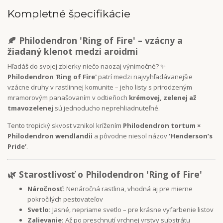
Kompletné špecifikácie
🍂 Philodendron 'Ring of Fire' – vzácny a
žiadaný klenot medzi aroidmi
Hľadáš do svojej zbierky niečo naozaj výnimočné? ✨
Philodendron 'Ring of Fire'
patrí medzi najvyhľadávanejšie
vzácne druhy v rastlinnej komunite – jeho listy s prirodzeným
mramorovým panašovaním v odtieňoch
krémovej, zelenej až
tmavozelenej
sú jednoducho neprehliadnuteľné.
Tento tropický skvost vznikol krížením
Philodendron tortum ×
Philodendron wendlandii
a pôvodne niesol názov
‘Henderson’s
Pride’
.
🌿 Starostlivosť o Philodendron 'Ring of Fire'
Náročnosť:
Nenáročná rastlina, vhodná aj pre mierne
pokročilých pestovateľov
Svetlo:
Jasné, nepriame svetlo – pre krásne vyfarbenie listov
Zalievanie:
Až po preschnutí vrchnej vrstvy substrátu