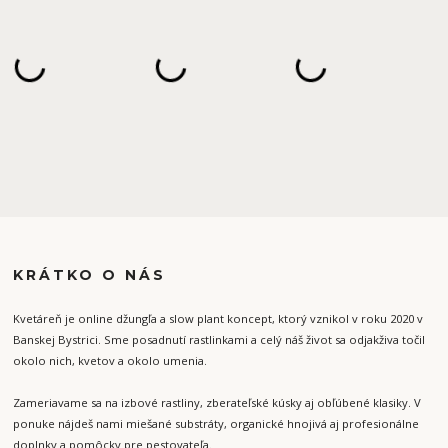
KRÁTKO O NÁS
Kvetáreň je online džungľa a slow plant koncept, ktorý vznikol v roku 2020 v
Banskej Bystrici. Sme posadnutí rastlinkami a celý náš život sa odjakživa točil
okolo nich, kvetov a okolo umenia.
Zameriavame sa na izbové rastliny, zberateľské kúsky aj obľúbené klasiky. V
ponuke nájdeš nami miešané substráty, organické hnojivá aj profesionálne
doplnky a pomôcky pre pestovateľa.