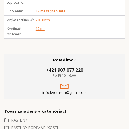
teplota ℃
Hnojenie
1x mesačne v lete
Výška rastliny 📏
20-30cm
Kvetináč
12cm
priemer
Poradíme?
+421 907 077 220
Po-Pi 10-16:00
info.kvetaren@gmail.com
Tovar zaradený v kategóriách
RASTLINY
RASTLINY PODĽA VEĽKOSTI