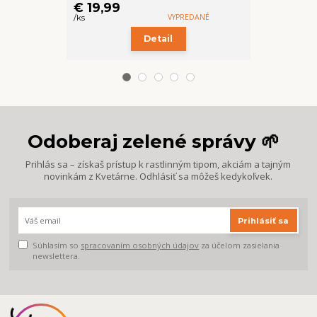
€ 19,99
€ 21,99
VYPREDANÉ
/
ks
/
ks
Detail
Odoberaj zelené správy 🌱
Prihlás sa – získaš prístup k rastlinným tipom, akciám a tajným
novinkám z Kvetárne. Odhlásiť sa môžeš kedykoľvek.
Prihlásiť sa
Súhlasím so
spracovaním osobných údajov
za účelom zasielania
newslettera.