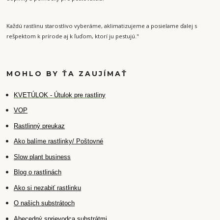
Každú rastlinu starostlivo vyberáme, aklimatizujeme a posielame ďalej s
rešpektom k prírode aj k ľuďom, ktorí ju pestujú."
MOHLO BY ŤA ZAUJÍMAŤ
K
VETÚLOK - Útulok pre rastliny
VOP
Rastlinný preukaz
Ako balíme rastlinky/ Poštovné
Slow plant business
Blog o rastlinách
Ako si nezabiť rastlinku
O našich substrátoch
Abecedný sprievodca substrátmi