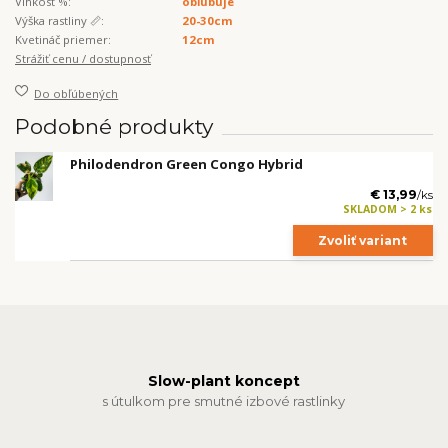
Vlhkosť %:
obľubuje
Výška rastliny 📏:
20-30cm
Kvetináč priemer:
12cm
Strážiť cenu / dostupnosť
Do obľúbených
Podobné produkty
Philodendron Green Congo Hybrid
€ 13,99
/
ks
SKLADOM > 2 ks
Zvoliť variant
Slow-plant koncept
s útulkom pre smutné izbové rastlinky