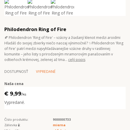
Philodendron Ring of Fire
🍂 Philodendron 'Ring of Fire' – vzácny a žiadaný klenot medzi aroidmi
Hľadáš do svojej zbierky niečo naozaj výnimočné? ✨Philodendron 'Ring
of Fire' patrí medzi najvyhľadávanejšie vzácne druhy v rastlinnej
komunite – jeho listy s prirodzeným mramorovým panašovaním v
odtieňoch krémovej, zelenej až tma...
celý popis
DOSTUPNOSŤ
VYPREDANÉ
Naša cena
€ 9,99
/
ks
Vypredané.
Číslo produktu:
900000733
Zálievka 🧪:
mierna