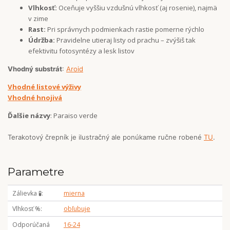
Vlhkosť:
Oceňuje vyššiu vzdušnú vlhkosť (aj rosenie), najmä
v zime
Rast:
Pri správnych podmienkach rastie pomerne rýchlo
Údržba:
Pravidelne utieraj listy od prachu – zvýšiš tak
efektivitu fotosyntézy a lesk listov
Vhodný substrát
:
Aroid
Vhodné listové výživy
Vhodné hnojivá
Ďalšie názvy
: Paraiso verde
Terakotový črepník je ilustračný ale ponúkame ručne robené
TU
.
Parametre
Zálievka 🧪
mierna
Vlhkosť %
obľubuje
Odporúčaná
16-24