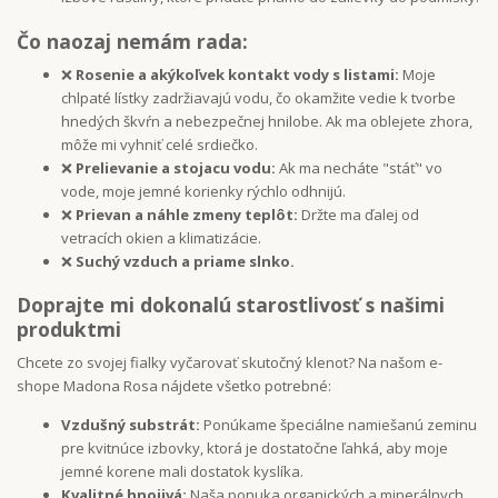
Čo naozaj nemám rada:
❌
Rosenie a akýkoľvek kontakt vody s listami:
Moje
chlpaté lístky zadržiavajú vodu, čo okamžite vedie k tvorbe
hnedých škvŕn a nebezpečnej hnilobe. Ak ma oblejete zhora,
môže mi vyhniť celé srdiečko.
❌
Prelievanie a stojacu vodu:
Ak ma necháte "stáť" vo
vode, moje jemné korienky rýchlo odhnijú.
❌
Prievan a náhle zmeny teplôt:
Držte ma ďalej od
vetracích okien a klimatizácie.
❌
Suchý vzduch a priame slnko.
Doprajte mi dokonalú starostlivosť s našimi
produktmi
Chcete zo svojej fialky vyčarovať skutočný klenot? Na našom e-
shope Madona Rosa nájdete všetko potrebné:
Vzdušný substrát:
Ponúkame špeciálne namiešanú zeminu
pre kvitnúce izbovky, ktorá je dostatočne ľahká, aby moje
jemné korene mali dostatok kyslíka.
Kvalitné hnojivá:
Naša ponuka organických a minerálnych