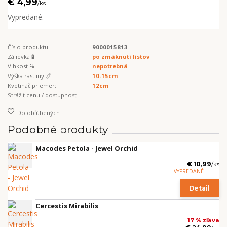
€ 4,99
/
ks
Vypredané.
Číslo produktu:
9000015813
Zálievka 🧪:
po zmäknutí listov
Vlhkosť %:
nepotrebná
Výška rastliny 📏:
10-15cm
Kvetináč priemer:
12cm
Strážiť cenu / dostupnosť
Do obľúbených
Podobné produkty
Macodes Petola - Jewel Orchid
€ 10,99
/
ks
VYPREDANÉ
Detail
Cercestis Mirabilis
17 % zľava