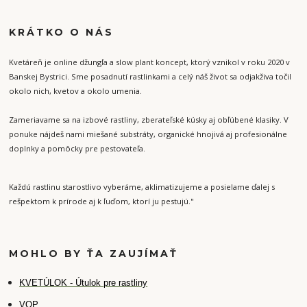
KRÁTKO O NÁS
Kvetáreň je online džungľa a slow plant koncept, ktorý vznikol v roku 2020 v
Banskej Bystrici. Sme posadnutí rastlinkami a celý náš život sa odjakživa točil
okolo nich, kvetov a okolo umenia.
Zameriavame sa na izbové rastliny, zberateľské kúsky aj obľúbené klasiky. V
ponuke nájdeš nami miešané substráty, organické hnojivá aj profesionálne
doplnky a pomôcky pre pestovateľa.
Každú rastlinu starostlivo vyberáme, aklimatizujeme a posielame ďalej s
rešpektom k prírode aj k ľuďom, ktorí ju pestujú."
MOHLO BY ŤA ZAUJÍMAŤ
K
VETÚLOK - Útulok pre rastliny
VOP