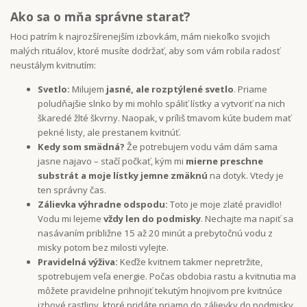
Ako sa o mňa správne starať?
Hoci patrím k najrozšírenejším izbovkám, mám niekoľko svojich
malých rituálov, ktoré musíte dodržať, aby som vám robila radosť
neustálym kvitnutím:
Svetlo:
Milujem
jasné, ale rozptýlené svetlo
. Priame
poludňajšie slnko by mi mohlo spáliť lístky a vytvoriť na nich
škaredé žlté škvrny. Naopak, v príliš tmavom kúte budem mať
pekné listy, ale prestanem kvitnúť.
Kedy som smädná?
Že potrebujem vodu vám dám sama
jasne najavo – stačí počkať, kým mi
mierne preschne
substrát a moje lístky jemne zmäknú
na dotyk. Vtedy je
ten správny čas.
Zálievka výhradne odspodu:
Toto je moje zlaté pravidlo!
Vodu mi lejeme
vždy len do podmisky
. Nechajte ma napiť sa
nasávaním približne 15 až 20 minút a prebytočnú vodu z
misky potom bez milosti vylejte.
Pravidelná výživa:
Keďže kvitnem takmer nepretržite,
spotrebujem veľa energie. Počas obdobia rastu a kvitnutia ma
môžete pravidelne prihnojiť tekutým hnojivom pre kvitnúce
izbové rastliny, ktoré pridáte priamo do zálievky do podmisky.