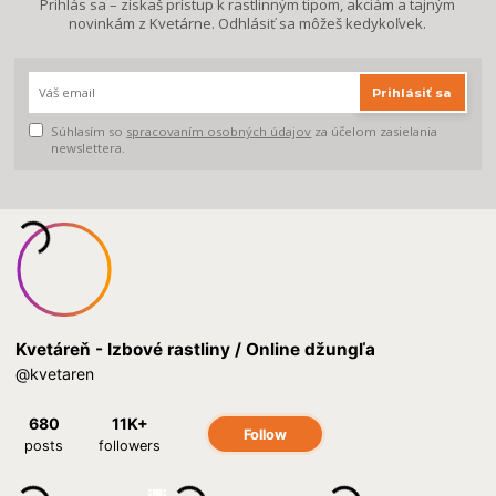
Prihlás sa – získaš prístup k rastlinným tipom, akciám a tajným
novinkám z Kvetárne. Odhlásiť sa môžeš kedykoľvek.
Prihlásiť sa
Súhlasím so
spracovaním osobných údajov
za účelom zasielania
newslettera.