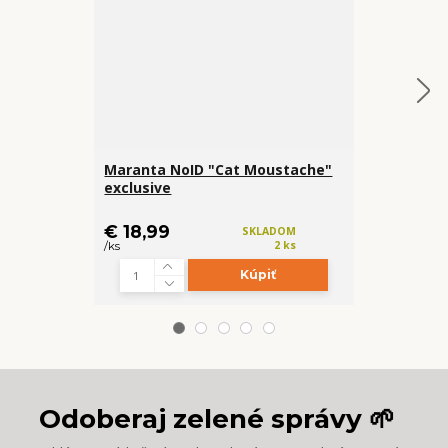
Maranta NoID "Cat Moustache"
Chlorophyt
exclusive
Green Ora
€ 9,99
€ 18,99
SKLADOM
/
ks
2 ks
/
ks
Kúpiť
Odoberaj zelené správy 🌱