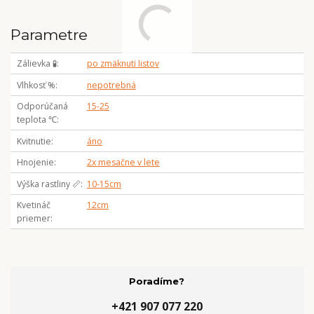
Parametre
Zálievka 🧪
po zmäknutí listov
Vlhkosť %
nepotrebná
Odporúčaná
15-25
teplota ℃
Kvitnutie
áno
Hnojenie
2x mesačne v lete
Výška rastliny 📏
10-15cm
Kvetináč
12cm
priemer
Poradíme?
+421 907 077 220