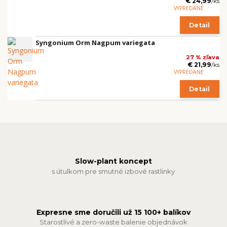
€ 24,99
/
ks
VYPREDANÉ
Detail
Syngonium Orm Nagpum variegata
27 % zľava
€ 21,99
/
ks
VYPREDANÉ
Detail
Slow-plant koncept
s útulkom pre smutné izbové rastlinky
Expresne sme doručili už 15 100+ balíkov
Starostlivé a zero-waste balenie objednávok