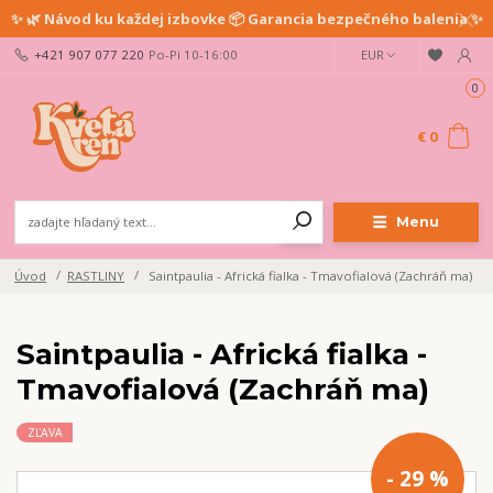
✨ 🌿 Návod ku každej izbovke 📦 Garancia bezpečného balenia ✨
+421 907 077 220
Po-Pi 10-16:00
EUR
0
€ 0
Menu
Úvod
RASTLINY
Saintpaulia - Africká fialka - Tmavofialová (Zachráň ma)
Saintpaulia - Africká fialka -
Tmavofialová (Zachráň ma)
ZĽAVA
- 29 %