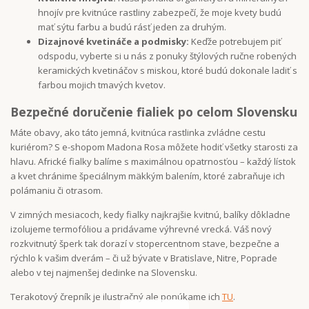
hnojív pre kvitnúce rastliny zabezpečí, že moje kvety budú
mať sýtu farbu a budú rásť jeden za druhým.
Dizajnové kvetináče a podmisky:
Keďže potrebujem piť
odspodu, vyberte si u nás z ponuky štýlových ručne robených
keramických kvetináčov s miskou, ktoré budú dokonale ladiť s
farbou mojich tmavých kvetov.
Bezpečné doručenie fialiek po celom Slovensku
Máte obavy, ako táto jemná, kvitnúca rastlinka zvládne cestu
kuriérom? S e-shopom Madona Rosa môžete hodiť všetky starosti za
hlavu. Africké fialky balíme s maximálnou opatrnosťou – každý lístok
a kvet chránime špeciálnym mäkkým balením, ktoré zabraňuje ich
polámaniu či otrasom.
V zimných mesiacoch, kedy fialky najkrajšie kvitnú, balíky dôkladne
izolujeme termofóliou a pridávame výhrevné vrecká. Váš nový
rozkvitnutý šperk tak dorazí v stopercentnom stave, bezpečne a
rýchlo k vašim dverám – či už bývate v Bratislave, Nitre, Poprade
alebo v tej najmenšej dedinke na Slovensku.
Terakotový črepník je ilustračný ale ponúkame ich
TU
.