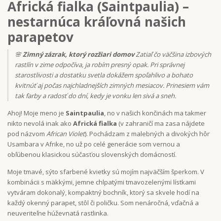
Africká fialka (Saintpaulia) –
nestarnúca kráľovná našich
parapetov
🌸
Zimný zázrak, ktorý rozžiari domov
Zatiaľ čo väčšina izbových
rastlín v zime odpočíva, ja robím presný opak. Pri správnej
starostlivosti a dostatku svetla dokážem spoľahlivo a bohato
kvitnúť aj počas najchladnejších zimných mesiacov. Prinesiem vám
tak farby a radosť do dní, kedy je vonku len sivá a sneh.
Ahoj! Moje meno je
Saintpaulia
, no v našich končinách ma takmer
nikto nevolá inak ako
Africká fialka
(v zahraničí ma zasa nájdete
pod názvom
African Violet
). Pochádzam z malebných a divokých hôr
Usambara v Afrike, no už po celé generácie som vernou a
obľúbenou klasickou súčasťou slovenských domácností.
Moje tmavé, sýto sfarbené kvietky sú mojím najväčším šperkom. V
kombinácii s mäkkými, jemne chlpatými tmavozelenými lístkami
vytváram dokonalý, kompaktný bochník, ktorý sa skvele hodí na
každý okenný parapet, stôl či poličku. Som nenáročná, vďačná a
neuveriteľne húževnatá rastlinka.