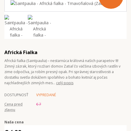
Africká Fialka
Africká fialka (Saintpaulia) – nestarnúca kráľovná našich parapetov 🌸
Zimný zázrak, ktorý rozžiari domov Zatiaľ čo väčšina izbových rastlín v
zime odpočíva, ja robím presný opak. Pri správnej starostlivosti a
dostatku svetla dokážem spoľahlivo a bohato kvitnúť aj počas
najchladnejších zimných mes...
celý popis
DOSTUPNOSŤ
VYPREDANÉ
Cena pred
€ 7
zľavou
Naša cena