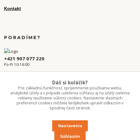
Kontakt
PORADÍME?
+421 907 077 220
Po-Pi 10-16:00
info.kvetaren@gmail.com
Dáš si koláčik?
Pre základnú funkčnosť, spríjemnenie používania webu,
analytické účely a v prípade udelenia súhlasu aj na účely cielenia
reklamy využívame súbory cookies. Nastavenie vlastných
preferencií cookies môžete kedykoľvek upraviť odkazom v
spodnej časti stránok.
Nastavenia
Upravit sběr cookies.
Súhlasím