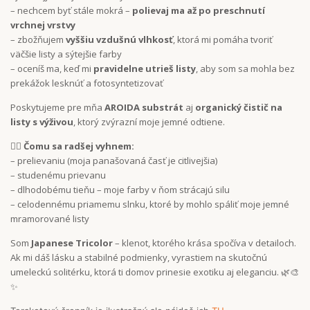
– nechcem byť stále mokrá –
polievaj ma až po preschnutí
vrchnej vrstvy
– zbožňujem
vyššiu vzdušnú vlhkosť
, ktorá mi pomáha tvoriť
väčšie listy a sýtejšie farby
– oceníš ma, keď mi
pravidelne utrieš listy
, aby som sa mohla bez
prekážok lesknúť a fotosyntetizovať
Poskytujeme pre mňa
AROIDA substrát
aj
organický čistič na
listy s výživou
, ktorý zvýrazní moje jemné odtiene.
🙅‍♀️
Čomu sa radšej vyhnem:
– prelievaniu (moja panašovaná časť je citlivejšia)
– studenému prievanu
– dlhodobému tieňu – moje farby v ňom strácajú silu
– celodennému priamemu slnku, ktoré by mohlo spáliť moje jemné
mramorované listy
Som
Japanese Tricolor
– klenot, ktorého krása spočíva v detailoch.
Ak mi dáš lásku a stabilné podmienky, vyrastiem na skutočnú
umeleckú solitérku, ktorá ti domov prinesie exotiku aj eleganciu. 🌿🎨
✨