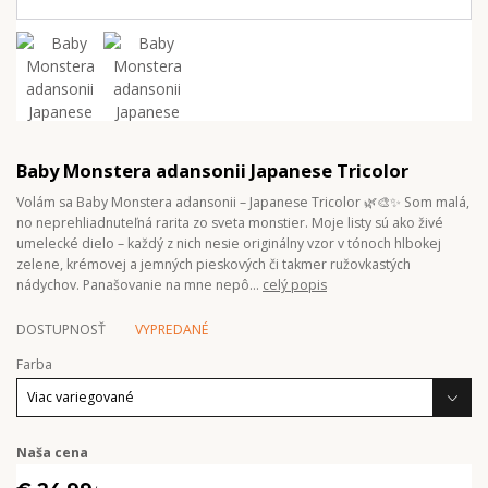
Baby Monstera adansonii Japanese Tricolor
Volám sa Baby Monstera adansonii – Japanese Tricolor 🌿🎨✨ Som malá,
no neprehliadnuteľná rarita zo sveta monstier. Moje listy sú ako živé
umelecké dielo – každý z nich nesie originálny vzor v tónoch hlbokej
zelene, krémovej a jemných pieskových či takmer ružovkastých
nádychov. Panašovanie na mne nepô...
celý popis
DOSTUPNOSŤ
VYPREDANÉ
Farba
Naša cena