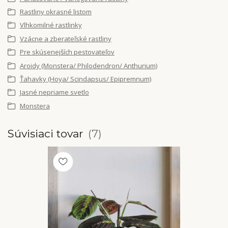
Rastliny okrasné listom
Vlhkomilné rastlinky
Vzácne a zberateľské rastliny
Pre skúsenejších pestovateľov
Aroidy (Monstera/ Philodendron/ Anthurium)
Ťahavky (Hoya/ Scindapsus/ Epipremnum)
Jasné nepriame svetlo
Monstera
Súvisiaci tovar
7