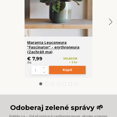
Maranta Leuconeura
Baby Aglao
"Fascinator" - erythroneura
(Zachráň ma)
€ 8,50
€ 7,99
SKLADOM
/
ks
> 2 ks
/
ks
Kúpiť
Odoberaj zelené správy 🌱
Prihlás sa – získaš prístup k rastlinným tipom, akciám a tajným