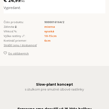
€ 24,99
/
ks
Vypredané.
Číslo produktu:
9000016164/2
Zálievka 🧪:
mierna
Vlhkosť %:
vysoká
Výška rastliny 📏:
10-15cm
Kvetináč priemer:
6cm
Strážiť cenu / dostupnosť
Do obľúbených
Slow-plant koncept
s útulkom pre smutné izbové rastlinky
Expresne sme doručili už 15 100+ balíkov