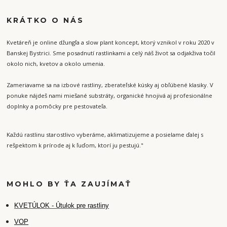
KRÁTKO O NÁS
Kvetáreň je online džungľa a slow plant koncept, ktorý vznikol v roku 2020 v
Banskej Bystrici. Sme posadnutí rastlinkami a celý náš život sa odjakživa točil
okolo nich, kvetov a okolo umenia.
Zameriavame sa na izbové rastliny, zberateľské kúsky aj obľúbené klasiky. V
ponuke nájdeš nami miešané substráty, organické hnojivá aj profesionálne
doplnky a pomôcky pre pestovateľa.
Každú rastlinu starostlivo vyberáme, aklimatizujeme a posielame ďalej s
rešpektom k prírode aj k ľuďom, ktorí ju pestujú."
MOHLO BY ŤA ZAUJÍMAŤ
K
VETÚLOK - Útulok pre rastliny
VOP