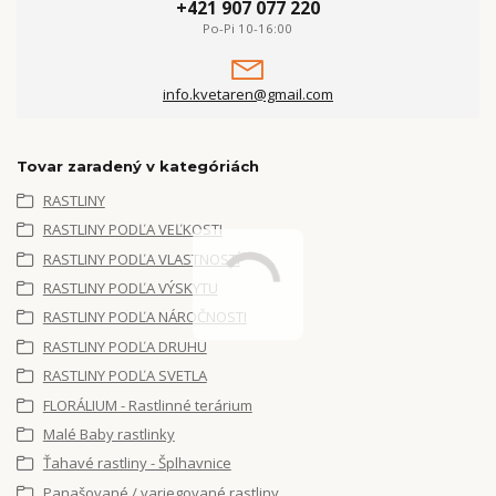
+421 907 077 220
Po-Pi 10-16:00
info.kvetaren@gmail.com
Tovar zaradený v kategóriách
RASTLINY
RASTLINY PODĽA VEĽKOSTI
RASTLINY PODĽA VLASTNOSTÍ
RASTLINY PODĽA VÝSKYTU
RASTLINY PODĽA NÁROČNOSTI
RASTLINY PODĽA DRUHU
RASTLINY PODĽA SVETLA
FLORÁLIUM - Rastlinné terárium
Malé Baby rastlinky
Ťahavé rastliny - Šplhavnice
Panašované / variegované rastliny