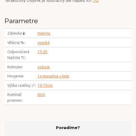
Terakotový črepník je ilustračný ale nájdeš ich
TU
.
Parametre
Zálievka 🧪
mierna
Vlhkosť %
vysoká
Odporúčaná
15-25
teplota ℃
Kvitnutie
vzácne
Hnojenie
1x mesačne v lete
Výška rastliny 📏
10-15cm
Kvetináč
6cm
priemer
Poradíme?