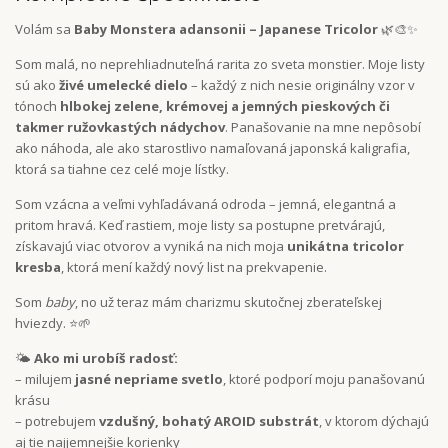
Volám sa
Baby Monstera adansonii – Japanese Tricolor
🌿🎨✨
Som malá, no neprehliadnuteľná rarita zo sveta monstier. Moje listy
sú ako
živé umelecké dielo
– každý z nich nesie originálny vzor v
tónoch
hlbokej zelene, krémovej a jemných pieskových či
takmer ružovkastých nádychov
. Panašovanie na mne nepôsobí
ako náhoda, ale ako starostlivo namaľovaná japonská kaligrafia,
ktorá sa tiahne cez celé moje lístky.
Som vzácna a veľmi vyhľadávaná odroda – jemná, elegantná a
pritom hravá. Keď rastiem, moje listy sa postupne pretvárajú,
získavajú viac otvorov a vyniká na nich moja
unikátna tricolor
kresba
, ktorá mení každý nový list na prekvapenie.
Som
baby
, no už teraz mám charizmu skutočnej zberateľskej
hviezdy. ⭐️🌱
🌤
Ako mi urobíš radosť:
– milujem
jasné nepriame svetlo
, ktoré podporí moju panašovanú
krásu
– potrebujem
vzdušný, bohatý AROID substrát
, v ktorom dýchajú
aj tie najjemnejšie korienky