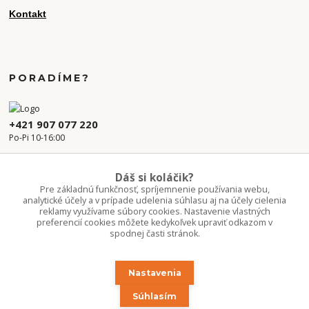
Kontakt
PORADÍME?
+421 907 077 220
Po-Pi 10-16:00
info.kvetaren@gmail.com
Dáš si koláčik?
Pre základnú funkčnosť, spríjemnenie používania webu,
analytické účely a v prípade udelenia súhlasu aj na účely cielenia
reklamy využívame súbory cookies. Nastavenie vlastných
preferencií cookies môžete kedykoľvek upraviť odkazom v
spodnej časti stránok.
Nastavenia
Upravit sběr cookies.
Súhlasím