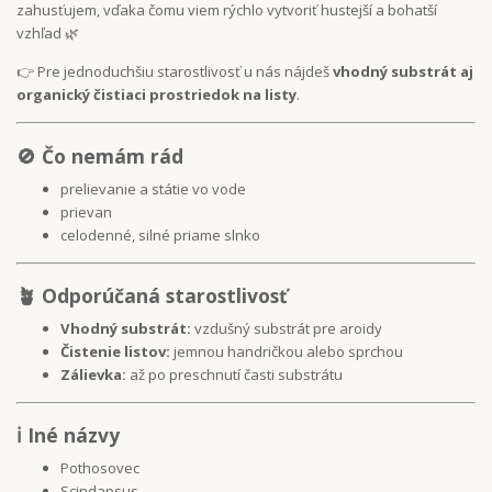
zahusťujem, vďaka čomu viem rýchlo vytvoriť hustejší a bohatší
vzhľad 🌿
👉 Pre jednoduchšiu starostlivosť u nás nájdeš
vhodný substrát aj
organický čistiaci prostriedok na listy
.
🚫 Čo nemám rád
prelievanie a státie vo vode
prievan
celodenné, silné priame slnko
🪴 Odporúčaná starostlivosť
Vhodný substrát:
vzdušný substrát pre aroidy
Čistenie listov:
jemnou handričkou alebo sprchou
Zálievka:
až po preschnutí časti substrátu
ℹ️ Iné názvy
Pothosovec
Scindapsus