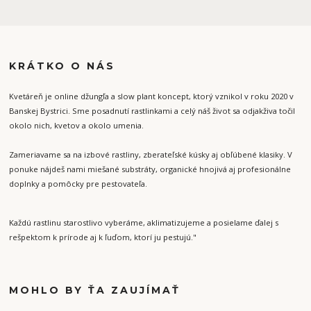
KRÁTKO O NÁS
Kvetáreň je online džungľa a slow plant koncept, ktorý vznikol v roku 2020 v
Banskej Bystrici. Sme posadnutí rastlinkami a celý náš život sa odjakživa točil
okolo nich, kvetov a okolo umenia.
Zameriavame sa na izbové rastliny, zberateľské kúsky aj obľúbené klasiky. V
ponuke nájdeš nami miešané substráty, organické hnojivá aj profesionálne
doplnky a pomôcky pre pestovateľa.
Každú rastlinu starostlivo vyberáme, aklimatizujeme a posielame ďalej s
rešpektom k prírode aj k ľuďom, ktorí ju pestujú."
MOHLO BY ŤA ZAUJÍMAŤ