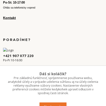
Po-St: 10-17:00
Ohlás sa telefonicky vopred
Kontakt
PORADÍME?
+421 907 077 220
Po-Pi 10-16:00
info.kvetaren@gmail.com
Dáš si koláčik?
Pre základnú funkčnosť, spríjemnenie používania webu,
analytické účely a v prípade udelenia súhlasu aj na účely cielenia
reklamy využívame súbory cookies. Nastavenie vlastných
preferencií cookies môžete kedykoľvek upraviť odkazom v
spodnej časti stránok.