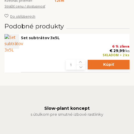
Kvetináč priemer:
12cm
Strážiť cenu / dostupnosť
Do obľúbených
Podobné produkty
Set subtrátov 3x5L
6 % zľava
€ 29,99
/
ks
SKLADOM > 2 ks
Kúpiť
Slow-plant koncept
s útulkom pre smutné izbové rastlinky