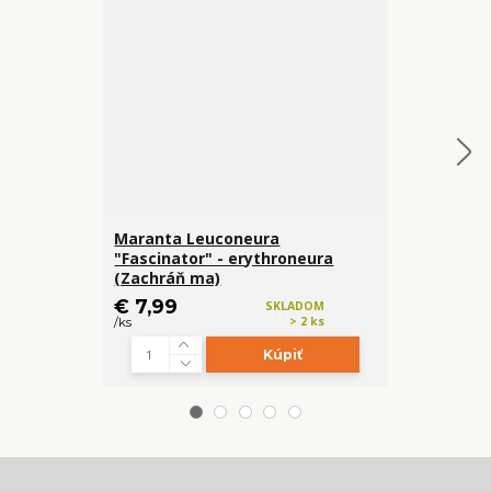
Maranta Leuconeura
Maranta No
"Fascinator" - erythroneura
exclusive
(Zachráň ma)
€ 7,99
€ 18,99
SKLADOM
> 2 ks
/
ks
/
ks
Kúpiť