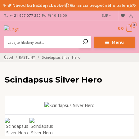
✨ 🌿 Návod ku každej izbovke 📦 Garancia bezpečného balenia ✨
+421 907 077 220
Po-Pi 10-16:00
EUR
0
€ 0
Menu
Úvod
RASTLINY
Scindapsus Silver Hero
Scindapsus Silver Hero