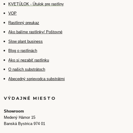
K
VETÚLOK - Útulok pre rastliny
VOP
Rastlinný preukaz
Ako balíme rastlinky/ Poštovné
Slow plant business
Blog o rastlinách
Ako si nezabiť rastlinku
O našich substrátoch
Abecedný sprievodca substrátmi
VÝDAJNÉ MIESTO
Showroom
Medený Hámor 15
Banská Bystrica 974 01