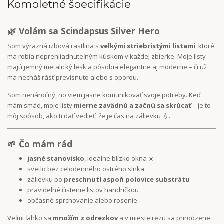
Kompletné špecifikácie
🌿 Volám sa Scindapsus Silver Hero
Som výrazná izbová rastlina s
veľkými striebristými listami
, ktoré
ma robia neprehliadnuteľným kúskom v každej zbierke. Moje listy
majú jemný metalický lesk a pôsobia elegantne aj moderne – či už
ma necháš rásť previsnuto alebo s oporou.
Som nenáročný, no viem jasne komunikovať svoje potreby. Keď
mám smäd, moje listy
mierne zavädnú a začnú sa skrúcať
– je to
môj spôsob, ako ti dať vedieť, že je čas na zálievku 💧.
🌱 Čo mám rád
jasné stanovisko
, ideálne blízko okna ☀️
svetlo bez celodenného ostrého slnka
zálievku po
preschnutí aspoň polovice substrátu
pravidelné čistenie listov handričkou
občasné sprchovanie alebo rosenie
Veľmi ľahko sa
množím z odrezkov
a v mieste rezu sa prirodzene