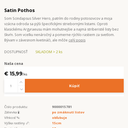
Satin Pothos
Som Scindapsus Silver Hero, patrím do rodiny potosovcov a moja
vzácna odroda sa pýši špecifickými striebornými listami. Oproti
klasickému Argyraeusu mám mohutnejšie a najmä striberisté listy bez
škvŕn. Som vcelku nenáročný a pomerne rýchlo rastiem za svetlom.
Bývam v závesnom kvetináči, ale môže
celý popis
DOSTUPNOSŤ
SKLADOM > 2 ks
Naša cena
€ 15,99
/
ks
Kúpiť
Číslo produktu:
9000015781
Zálievka 🧪:
po zmäknutí listov
Vlhkosť %:
obľubuje
Výška rastliny 📏:
15cm