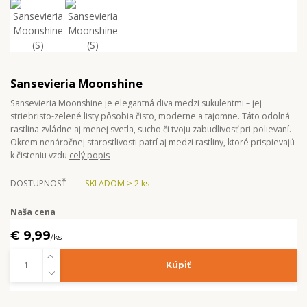
Sansevieria Moonshine
Sansevieria Moonshine je elegantná diva medzi sukulentmi – jej
striebristo-zelené listy pôsobia čisto, moderne a tajomne. Táto odolná
rastlina zvládne aj menej svetla, sucho či tvoju zabudlivosť pri polievaní.
Okrem nenáročnej starostlivosti patrí aj medzi rastliny, ktoré prispievajú
k čisteniu vzdu
celý popis
DOSTUPNOSŤ
SKLADOM > 2 ks
Naša cena
€ 9,99
/
ks
Kúpiť