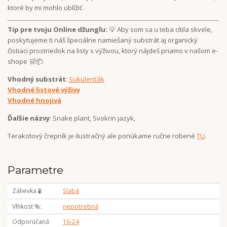
ktoré by mi mohlo ublížiť.
Tip pre tvoju Online džungľu:
💡 Aby som sa u teba cítila skvele,
poskytujeme ti náš špeciálne namiešaný substrát aj organický
čistiaci prostriedok na listy s výživou, ktorý nájdeš priamo v našom e-
shope 🛒📦.
Vhodný substrát
:
Sukulenťák
Vhodné listové výživy
Vhodné hnojivá
Ďalšie názvy
: Snake plant, Svokrin jazyk,
Terakotový črepník je ilustračný ale ponúkame ručne robené
TU
.
Parametre
Zálievka 🧪
Slabá
Vlhkosť %
nepotrebná
Odporúčaná
16-24