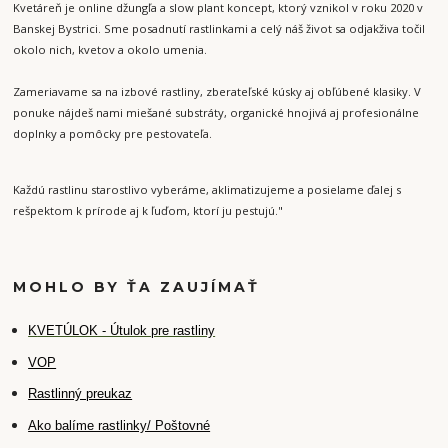
Kvetáreň je online džungľa a slow plant koncept, ktorý vznikol v roku 2020 v
Banskej Bystrici. Sme posadnutí rastlinkami a celý náš život sa odjakživa točil
okolo nich, kvetov a okolo umenia.
Zameriavame sa na izbové rastliny, zberateľské kúsky aj obľúbené klasiky. V
ponuke nájdeš nami miešané substráty, organické hnojivá aj profesionálne
doplnky a pomôcky pre pestovateľa.
Každú rastlinu starostlivo vyberáme, aklimatizujeme a posielame ďalej s
rešpektom k prírode aj k ľuďom, ktorí ju pestujú."
MOHLO BY ŤA ZAUJÍMAŤ
K
VETÚLOK - Útulok pre rastliny
VOP
Rastlinný preukaz
Ako balíme rastlinky/ Poštovné