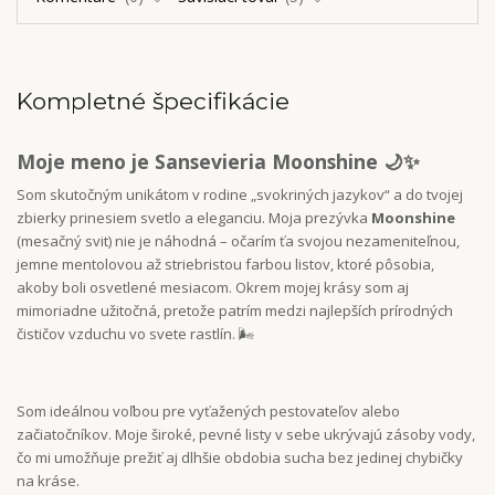
Kompletné špecifikácie
Moje meno je Sansevieria Moonshine
🌙✨
Som skutočným unikátom v rodine „svokriných jazykov“ a do tvojej
zbierky prinesiem svetlo a eleganciu.
Moja prezývka
Moonshine
(mesačný svit) nie je náhodná – očarím ťa svojou nezameniteľnou,
jemne mentolovou až striebristou farbou listov, ktoré pôsobia,
akoby boli osvetlené mesiacom
. Okrem mojej krásy som aj
mimoriadne užitočná, pretože patrím medzi najlepších prírodných
čističov vzduchu vo svete rastlín. 🌬️
Som ideálnou voľbou pre vyťažených pestovateľov alebo
začiatočníkov. Moje široké, pevné listy v sebe ukrývajú zásoby vody,
čo mi umožňuje prežiť aj dlhšie obdobia sucha bez jedinej chybičky
na kráse.