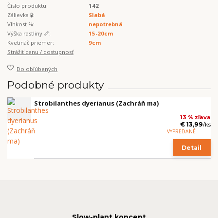
Číslo produktu:
142
Zálievka 🧪:
Slabá
Vlhkosť %:
nepotrebná
Výška rastliny 📏:
15-20cm
Kvetináč priemer:
9cm
Strážiť cenu / dostupnosť
Do obľúbených
Podobné produkty
Strobilanthes dyerianus (Zachráň ma)
13 % zľava
€ 13,99
/
ks
VYPREDANÉ
Detail
Slow-plant koncept