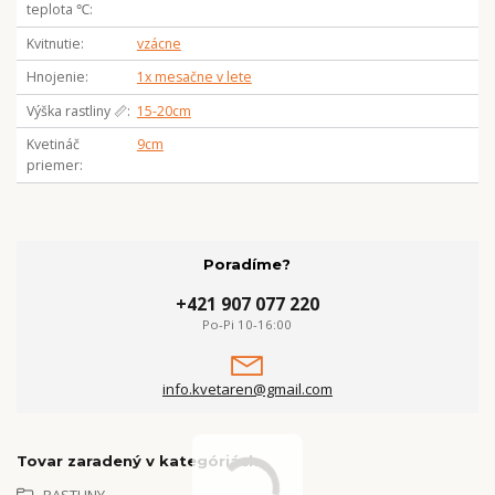
teplota ℃
Kvitnutie
vzácne
Hnojenie
1x mesačne v lete
Výška rastliny 📏
15-20cm
Kvetináč
9cm
priemer
Poradíme?
+421 907 077 220
Po-Pi 10-16:00
info.kvetaren@gmail.com
Tovar zaradený v kategóriách