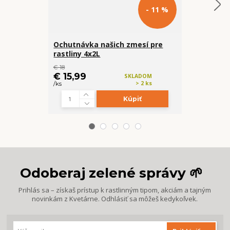
- 11 %
Ochutnávka našich zmesí pre
Maranta L
rastliny 4x2L
"Fascinator
(Zachráň m
€ 18
€ 15,99
€ 7,99
SKLADOM
> 2 ks
/
ks
/
ks
Kúpiť
Odoberaj zelené správy 🌱
Prihlás sa – získaš prístup k rastlinným tipom, akciám a tajným
novinkám z Kvetárne. Odhlásiť sa môžeš kedykoľvek.