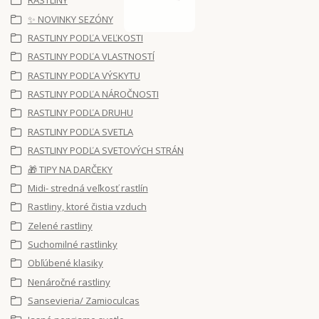
RASTLINY
✨ NOVINKY SEZÓNY
RASTLINY PODĽA VEĽKOSTI
RASTLINY PODĽA VLASTNOSTÍ
RASTLINY PODĽA VÝSKYTU
RASTLINY PODĽA NÁROČNOSTI
RASTLINY PODĽA DRUHU
RASTLINY PODĽA SVETLA
RASTLINY PODĽA SVETOVÝCH STRÁN
🎁 TIPY NA DARČEKY
Midi- stredná veľkosť rastlín
Rastliny, ktoré čistia vzduch
Zelené rastliny
Suchomilné rastlinky
Obľúbené klasiky
Nenáročné rastliny
Sansevieria/ Zamioculcas