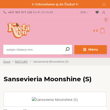
✨ Odosielame aj do Česka! ✨
+421 907 077 220
Po-Pi 10-16:00
EUR
0
€ 0
Menu
Úvod
RASTLINY
Sansevieria Moonshine (S)
Sansevieria Moonshine (S)