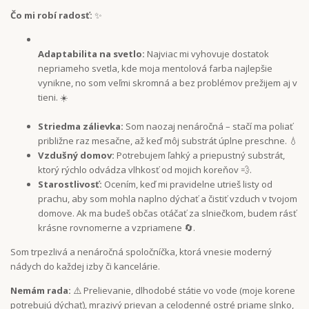
Čo mi robí radosť:
✨
Adaptabilita na svetlo:
Najviac mi vyhovuje dostatok
nepriameho svetla, kde moja mentolová farba najlepšie
vynikne, no som veľmi skromná a bez problémov prežijem aj v
tieni
. ☀️
Striedma zálievka:
Som naozaj nenáročná – stačí ma poliať
približne raz mesačne, až keď môj substrát úplne preschne. 💧
Vzdušný domov:
Potrebujem ľahký a priepustný substrát,
ktorý rýchlo odvádza vlhkosť od mojich koreňov 💨.
Starostlivosť:
Ocením, keď mi pravidelne utrieš listy od
prachu, aby som mohla naplno dýchať a čistiť vzduch v tvojom
domove. Ak ma budeš občas otáčať za slniečkom, budem rásť
krásne rovnomerne a vzpriamene 🔄.
Som trpezlivá a nenáročná spoločníčka, ktorá vnesie moderný
nádych do každej izby či kancelárie.
Nemám rada:
⚠️ Prelievanie, dlhodobé státie vo vode (moje korene
potrebujú dýchať), mrazivý prievan a celodenné ostré priame slnko,