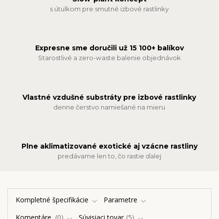
s útulkom pre smutné izbové rastlinky
Expresne sme doručili už 15 100+ balíkov
Starostlivé a zero-waste balenie objednávok
Vlastné vzdušné substráty pre izbové rastlinky
denne čerstvo namiešané na mieru
Plne aklimatizované exotické aj vzácne rastliny
predávame len to, čo rastie ďalej
Kompletné špecifikácie
Parametre
Komentáre
0
Súvisiaci tovar
5