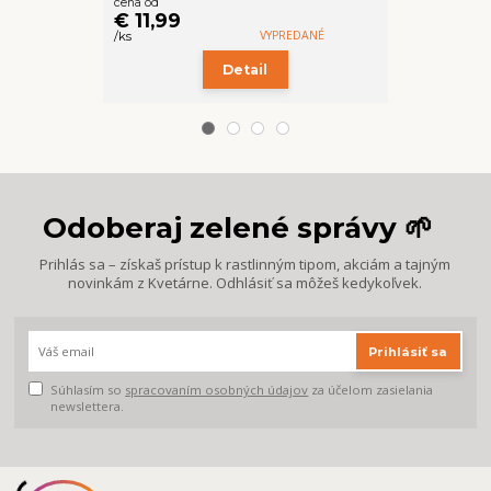
cena od
cena od
€ 11,99
€ 2,99
VYPREDANÉ
/
ks
/
ks
Detail
Z
Odoberaj zelené správy 🌱
Prihlás sa – získaš prístup k rastlinným tipom, akciám a tajným
novinkám z Kvetárne. Odhlásiť sa môžeš kedykoľvek.
Prihlásiť sa
Súhlasím so
spracovaním osobných údajov
za účelom zasielania
newslettera.