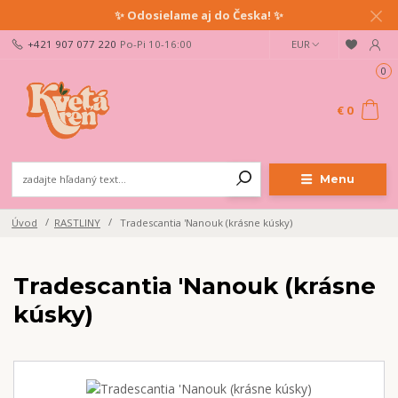
✨ Odosielame aj do Česka! ✨
+421 907 077 220
Po-Pi 10-16:00
EUR
0
€ 0
Menu
Úvod
RASTLINY
Tradescantia 'Nanouk (krásne kúsky)
Tradescantia 'Nanouk (krásne
kúsky)