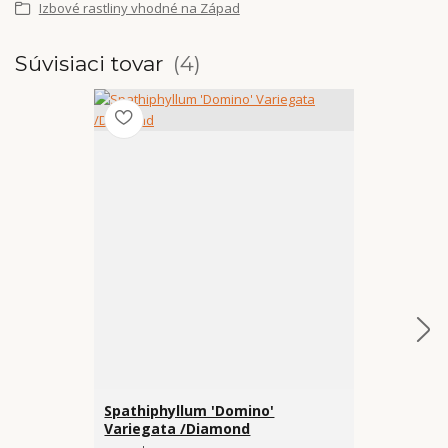
Izbové rastliny vhodné na Západ
Súvisiaci tovar
4
Spathiphyllum 'Domino'
Samozavlaž
Variegata /Diamond
vkladom