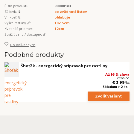
Číslo produktu:
90000183
Zálievka 🧪:
po zvädnutí listov
Vlhkosť %:
obľubuje
Výška rastliny 📏:
10-15cm
Kvetináč priemer:
12cm
Strážiť cenu / dostupnosť
Do obľúbených
Podobné produkty
Šhoťák - energetický prípravok pre rastliny
Až 16 % zľava
cena od
€ 3,99
/
ks
Skladom > 2 ks
Zvoliť variant