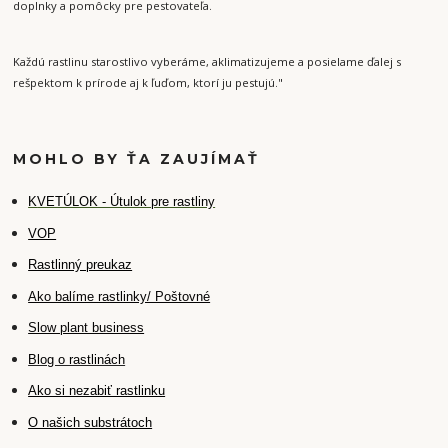
doplnky a pomôcky pre pestovateľa.
Každú rastlinu starostlivo vyberáme, aklimatizujeme a posielame ďalej s
rešpektom k prírode aj k ľuďom, ktorí ju pestujú."
MOHLO BY ŤA ZAUJÍMAŤ
K
VETÚLOK - Útulok pre rastliny
VOP
Rastlinný preukaz
Ako balíme rastlinky/ Poštovné
Slow plant business
Blog o rastlinách
Ako si nezabiť rastlinku
O našich substrátoch