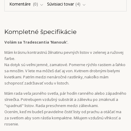
Komentáre
0
Súvisiaci tovar
4
Kompletné špecifikácie
Volám sa Tradescantia 'Nanouk'.
Mám krásnu kontrastnú žilnatinu pevných listov v zelenej a ružovej
farbe.
Na dotyk sú veľmi jemné, zamatové. Pomerne rýchlo rastiem a ľahko
sa množím. V lete ma môžeš dať aj von. Kvitnem drobnými bielymi
kvietkami. Patrím medzi nenáročné rastlinky, nakoľko mám
schopnosť zadržiavať vodu v listoch.
Mám rada veľa jasného svetla, pár hodín ranného alebo západného
slniečka. Potrebujem vzdušný substrát a zálievku po zmäknutí a
"spadnutí" listov. Rada preschnem medzi zálievkami.
Ocením, keď mi budeš pravidelne čistiť listy od prachu a otáčať ma
za svetlom aby som rástla kompaktne. Milujem vzdušnú vlhkosť a
rosenie.