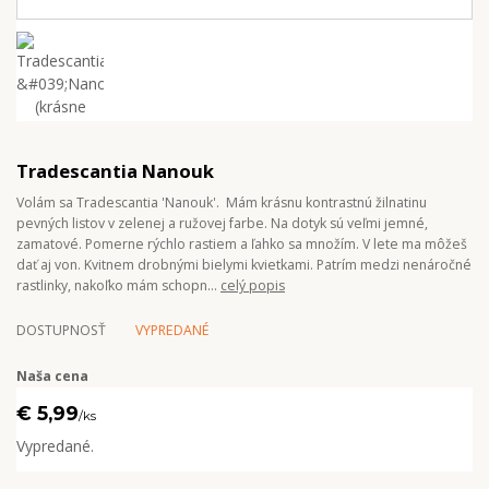
Tradescantia Nanouk
Volám sa Tradescantia 'Nanouk'. Mám krásnu kontrastnú žilnatinu
pevných listov v zelenej a ružovej farbe. Na dotyk sú veľmi jemné,
zamatové. Pomerne rýchlo rastiem a ľahko sa množím. V lete ma môžeš
dať aj von. Kvitnem drobnými bielymi kvietkami. Patrím medzi nenáročné
rastlinky, nakoľko mám schopn...
celý popis
DOSTUPNOSŤ
VYPREDANÉ
Naša cena
€ 5,99
/
ks
Vypredané.