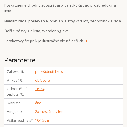
Poskytujeme vhodný substrát aj organický čistiaci prostriedok na
listy.
Nemám rada: prelievanie, prievan, suchý vzduch, nedostatok svetla
Ďalšie názvy: Callisia, Wandering Jew
Terakotový črepník je ilustračný ale nájdeš ich
TU
.
Parametre
Zálievka 🧪
po zvädnutí listov
Vlhkosť %
obľubuje
Odporúčaná
16-24
teplota ℃
Kvitnutie
áno
Hnojenie
2x mesačne v lete
Výška rastliny 📏
10-15cm