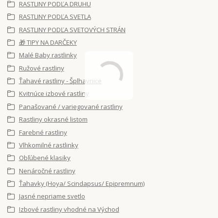
RASTLINY PODĽA DRUHU
RASTLINY PODĽA SVETLA
RASTLINY PODĽA SVETOVÝCH STRÁN
🎁 TIPY NA DARČEKY
Malé Baby rastlinky
Ružové rastliny
Ťahavé rastliny - Šplhavnice
Kvitnúce izbové rastliny
Panašované / variegované rastliny
Rastliny okrasné listom
Farebné rastliny
Vlhkomilné rastlinky
Obľúbené klasiky
Nenáročné rastliny
Ťahavky (Hoya/ Scindapsus/ Epipremnum)
Jasné nepriame svetlo
Izbové rastliny vhodné na Východ