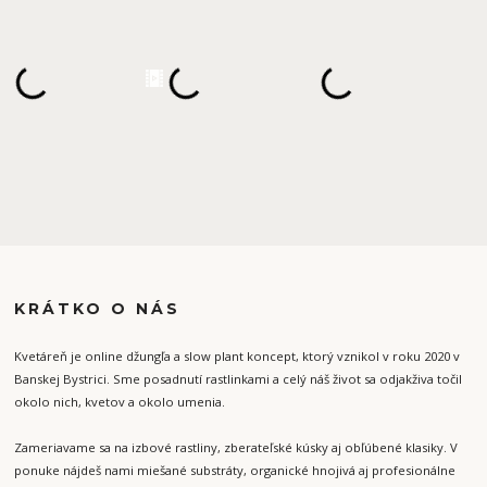
KRÁTKO O NÁS
Kvetáreň je online džungľa a slow plant koncept, ktorý vznikol v roku 2020 v
Banskej Bystrici. Sme posadnutí rastlinkami a celý náš život sa odjakživa točil
okolo nich, kvetov a okolo umenia.
Zameriavame sa na izbové rastliny, zberateľské kúsky aj obľúbené klasiky. V
ponuke nájdeš nami miešané substráty, organické hnojivá aj profesionálne