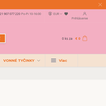
21 907 077 220
Po-Pi 10-16:00
EUR
Prihlásenie
0
ks
za
€ 0
ť
VONNÉ TYČINKY
Viac