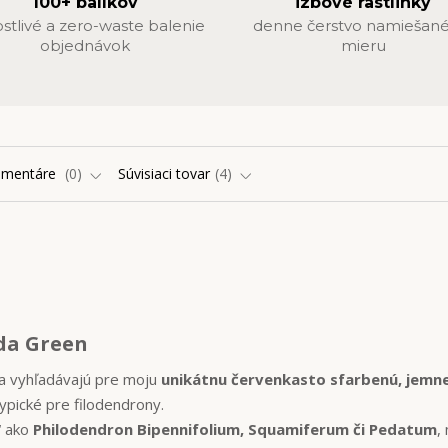
100+ balíkov
izbové rastlinky
ostlivé a zero-waste balenie
denne čerstvo namiešané
objednávok
mieru
omentáre
0
Súvisiaci tovar
4
ida Green
a vyhľadávajú pre moju
unikátnu červenkasto sfarbenú, jemn
typické pre filodendrony.
“ ako
Philodendron Bipennifolium, Squamiferum či Pedatum
,