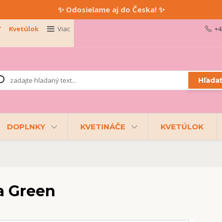
✨ Odosielame aj do Česka! ✨
Y
Kvetúlok
Viac
+4
Hľada
DOPLNKY
KVETINÁČE
KVETÚLOK
a Green