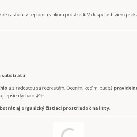
 kde rastiem v teplom a vlhkom prostredí. V dospelosti viem prekv
 substrátu
hlo
a s radosťou sa rozrastám. Ocením, keď mi budeš
pravidelne
 aj lepšie dýcham 🌿✨
strát aj organický čistiaci prostriedok na listy
.