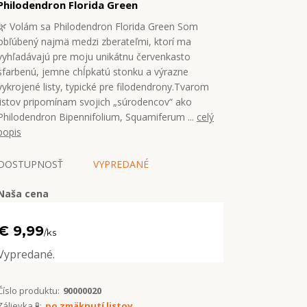
Philodendron Florida Green
🌿 Volám sa Philodendron Florida Green Som
obľúbený najmä medzi zberateľmi, ktorí ma
vyhľadávajú pre moju unikátnu červenkasto
sfarbenú, jemne chĺpkatú stonku a výrazne
vykrojené listy, typické pre filodendrony.Tvarom
listov pripomínam svojich „súrodencov“ ako
Philodendron Bipennifolium, Squamiferum ...
celý
popis
DOSTUPNOSŤ
VYPREDANÉ
Naša cena
€ 9,99
/
ks
Vypredané.
Číslo produktu:
90000020
Zálievka 🧪:
po zmäknutí listov