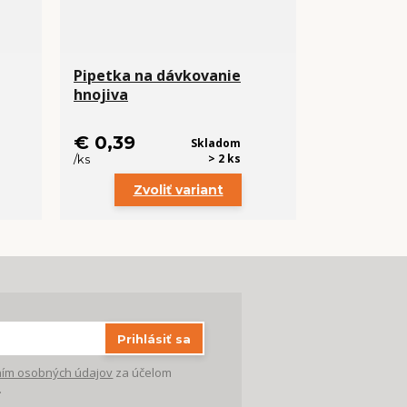
Pipetka na dávkovanie
hnojiva
€ 0,39
Skladom
> 2 ks
/
ks
Zvoliť variant
Prihlásiť sa
ím osobných údajov
za účelom
.