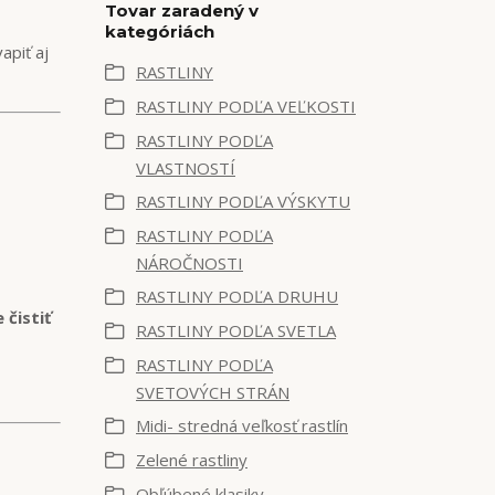
Tovar zaradený v
kategóriách
apiť aj
RASTLINY
RASTLINY PODĽA VEĽKOSTI
RASTLINY PODĽA
VLASTNOSTÍ
RASTLINY PODĽA VÝSKYTU
RASTLINY PODĽA
NÁROČNOSTI
RASTLINY PODĽA DRUHU
 čistiť
RASTLINY PODĽA SVETLA
RASTLINY PODĽA
SVETOVÝCH STRÁN
Midi- stredná veľkosť rastlín
Zelené rastliny
Obľúbené klasiky