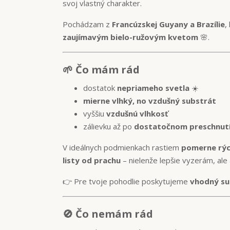
svoj vlastný charakter.
Pochádzam z
Francúzskej Guyany a Brazílie
,
zaujímavým bielo-ružovým kvetom
🌸.
🌱 Čo mám rád
dostatok
nepriameho svetla
☀️
mierne vlhký, no vzdušný substrát
vyššiu
vzdušnú vlhkosť
zálievku až po
dostatočnom preschnutí
V ideálnych podmienkach rastiem
pomerne rýc
listy od prachu
– nielenže lepšie vyzerám, ale
👉 Pre tvoje pohodlie poskytujeme
vhodný sub
🚫 Čo nemám rád