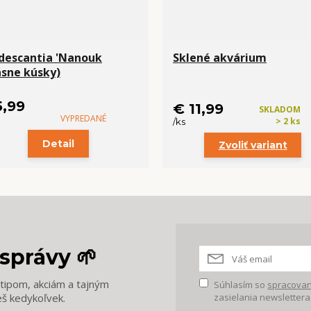
descantia 'Nanouk
Sklené akvárium
ásne kúsky)
5,99
€ 11,99
SKLADOM
VYPREDANÉ
> 2 ks
/
ks
Detail
Zvoliť variant
správy 🌱
m tipom, akciám a tajným
Súhlasím so
spracovan
eš kedykoľvek.
zasielania newslettera