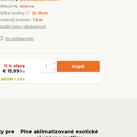
Vlhkosť %:
mierna
Výška rastliny 📏:
25-30cm
Kvetináč priemer:
12cm
Strážiť cenu / dostupnosť
Do obľúbených
11 % zľava
Kúpiť
€ 15,99
/
ks
LADOM > 2 ks
ty pre
Plne aklimatizované exotické