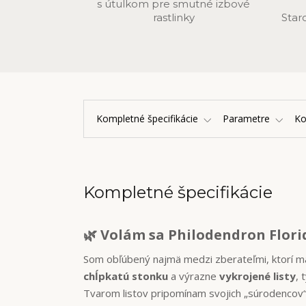
s útulkom pre smutné izbové
rastlinky
Star
Kompletné špecifikácie
Parametre
K
Kompletné špecifikácie
🌿 Volám sa Philodendron Flor
Som obľúbený najmä medzi zberateľmi, ktorí m
chĺpkatú stonku
a výrazne
vykrojené listy
, 
Tvarom listov pripomínam svojich „súrodencov