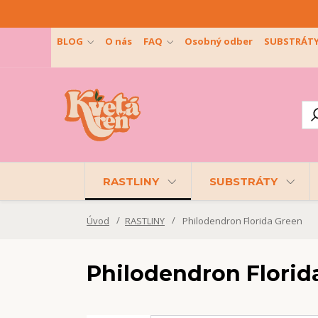
BLOG
O nás
FAQ
Osobný odber
SUBSTRÁT
RASTLINY
SUBSTRÁTY
Úvod
RASTLINY
Philodendron Florida Green
Philodendron Florid