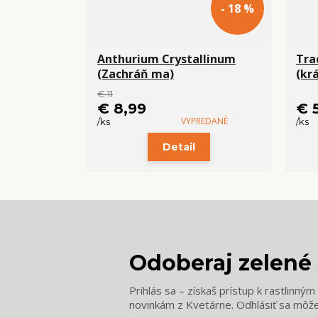
- 18 %
Anthurium Crystallinum
Tra
(Zachráň ma)
(kr
€ 11
€ 8,99
€ 
VYPREDANÉ
/
ks
/
ks
Detail
Odoberaj zelené 
Prihlás sa – získaš prístup k rastlinný
novinkám z Kvetárne. Odhlásiť sa môž