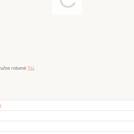
 ručne robené
TU
.
v