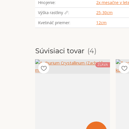
Hnojenie
2x mesačne v let
Výška rastliny 📏
25-30cm
Kvetináč priemer
12cm
Súvisiaci tovar
4
ZĽAVA