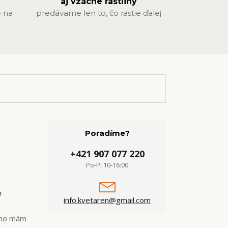
aj vzácne rastliny
 na
predávame len to, čo rastie ďalej
Poradíme?
+421 907 077 220
Po-Pi 10-16:00
e
info.kvetaren@gmail.com
 no mám