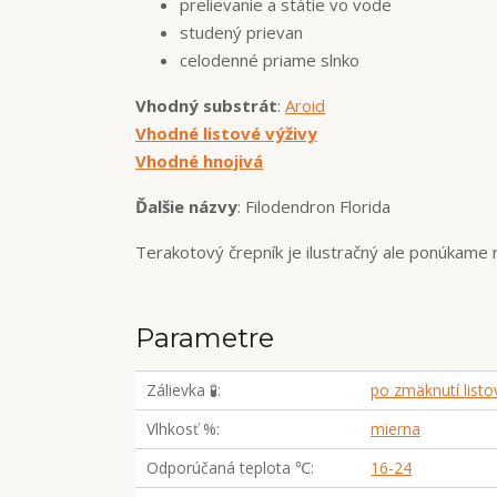
prelievanie a státie vo vode
studený prievan
celodenné priame slnko
Vhodný substrát
:
Aroid
Vhodné listové výživy
Vhodné hnojivá
Ďalšie názvy
: Filodendron Florida
Terakotový črepník je ilustračný ale ponúkame
Parametre
Zálievka 🧪
po zmäknutí listo
Vlhkosť %
mierna
Odporúčaná teplota ℃
16-24