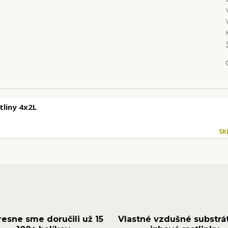
tliny 4x2L
SK
resne sme doručili už 15
Vlastné vzdušné substrá