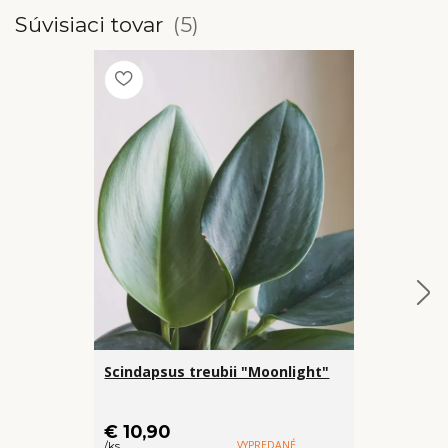
Súvisiaci tovar
5
Scindapsus treubii "Moonlight"
Aeschynan
€ 27
€ 10,90
€ 24,99
VYPREDANÉ
/
ks
/
ks