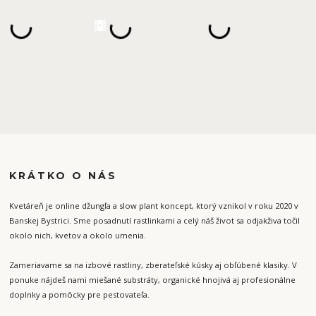
KRÁTKO O NÁS
Kvetáreň je online džungľa a slow plant koncept, ktorý vznikol v roku 2020 v
Banskej Bystrici. Sme posadnutí rastlinkami a celý náš život sa odjakživa točil
okolo nich, kvetov a okolo umenia.
Zameriavame sa na izbové rastliny, zberateľské kúsky aj obľúbené klasiky. V
ponuke nájdeš nami miešané substráty, organické hnojivá aj profesionálne
doplnky a pomôcky pre pestovateľa.