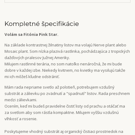
Kompletné špecifikácie
Volám sa Fitónia Pink Star.
Na základe kontrastnej žilnatiny listov ma volajú Nerve plant alebo
Mosaic plant. Som nízka plazivá rastlinka, pochádzajúca z tropických
dažďových pralesov Južnej Ameriky.
Milujem rastlinné terária, no som natoľko nenáročná, že mi bude
dobre v každej izbe. Niekedy kvitnem, no kvietky ma vysilujú takže
mi ich môžeš kľudne odstrániť.
Mám rada nepriame svetlo až polotieň, potrebujem vzdušný
substrát a zálievku po zvädnutí a "spadnutí" listov. Rada preschnem
medzi zálievkami.
Ocením, keď mi budeš pravidelne čistiť listy od prachu a otáčať ma
za svetlom aby som rástla kompaktne. Milujem vyššiu vzdušnú
vlhkosť a rosenie.
Poskytujeme vhodný substrát aj organický čistiaci prostriedok na