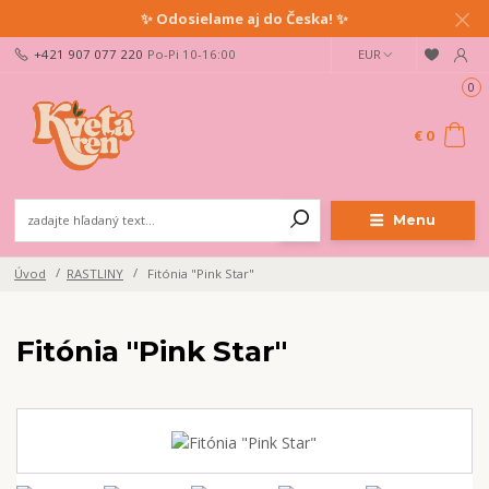
✨ Odosielame aj do Česka! ✨
+421 907 077 220
Po-Pi 10-16:00
EUR
0
€ 0
Menu
Úvod
RASTLINY
Fitónia "Pink Star"
Fitónia "Pink Star"