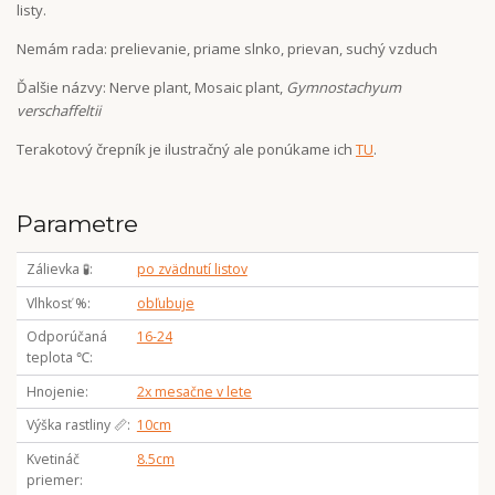
listy.
Nemám rada: prelievanie, priame slnko, prievan, suchý vzduch
Ďalšie názvy: Nerve plant, Mosaic plant,
Gymnostachyum
verschaffeltii
Terakotový črepník je ilustračný ale ponúkame ich
TU
.
Parametre
Zálievka 🧪
po zvädnutí listov
Vlhkosť %
obľubuje
Odporúčaná
16-24
teplota ℃
Hnojenie
2x mesačne v lete
Výška rastliny 📏
10cm
Kvetináč
8.5cm
priemer