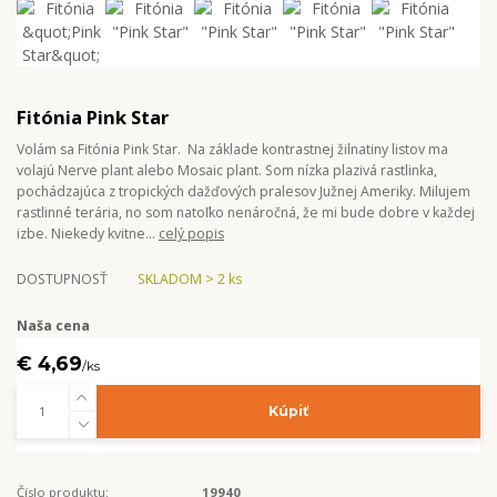
Fitónia Pink Star
Volám sa Fitónia Pink Star. Na základe kontrastnej žilnatiny listov ma
volajú Nerve plant alebo Mosaic plant. Som nízka plazivá rastlinka,
pochádzajúca z tropických dažďových pralesov Južnej Ameriky. Milujem
rastlinné terária, no som natoľko nenáročná, že mi bude dobre v každej
izbe. Niekedy kvitne...
celý popis
DOSTUPNOSŤ
SKLADOM > 2 ks
Naša cena
€ 4,69
/
ks
Kúpiť
Číslo produktu:
19940