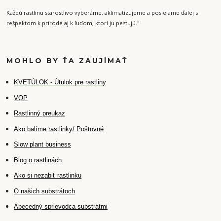
Každú rastlinu starostlivo vyberáme, aklimatizujeme a posielame ďalej s
rešpektom k prírode aj k ľuďom, ktorí ju pestujú."
MOHLO BY ŤA ZAUJÍMAŤ
K
VETÚLOK - Útulok pre rastliny
VOP
Rastlinný preukaz
Ako balíme rastlinky/ Poštovné
Slow plant business
Blog o rastlinách
Ako si nezabiť rastlinku
O našich substrátoch
Abecedný sprievodca substrátmi