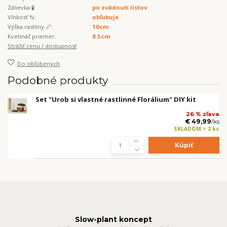
Zálievka 🧪:
po zvädnutí listov
Vlhkosť %:
obľubuje
Výška rastliny 📏:
10cm
Kvetináč priemer:
8.5cm
Strážiť cenu / dostupnosť
Do obľúbených
Podobné produkty
Set "Urob si vlastné rastlinné Florálium" DIY kit
26 % zľava
€ 49,99
/
ks
SKLADOM > 2 ks
Kúpiť
Slow-plant koncept