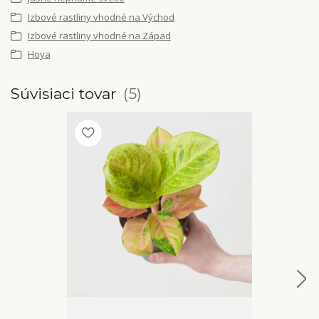
Izbové rastliny vhodné na Východ
Izbové rastliny vhodné na Západ
Hoya
Súvisiaci tovar
5