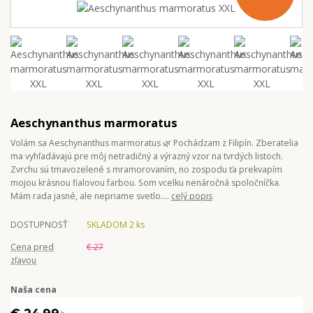
Aeschynanthus marmoratus
Volám sa Aeschynanthus marmoratus 🌿 Pochádzam z Filipín. Zberatelia
ma vyhľadávajú pre môj netradičný a výrazný vzor na tvrdých listoch.
Zvrchu sú tmavozelené s mramorovaním, no zospodu ťa prekvapím
mojou krásnou fialovou farbou. Som vcelku nenáročná spoločníčka.
Mám rada jasné, ale nepriame svetlo....
celý popis
DOSTUPNOSŤ
SKLADOM 2 ks
Cena pred
€ 27
zľavou
Naša cena