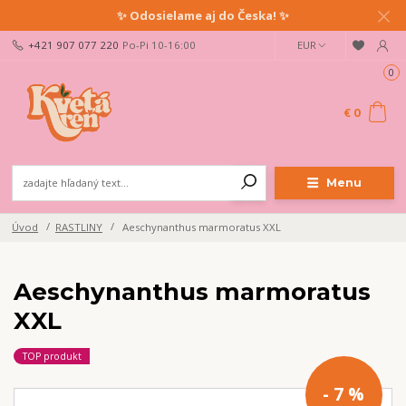
✨ Odosielame aj do Česka! ✨
+421 907 077 220
Po-Pi 10-16:00
EUR
0
€ 0
Menu
Úvod
RASTLINY
Aeschynanthus marmoratus XXL
Aeschynanthus marmoratus
XXL
TOP produkt
- 7 %