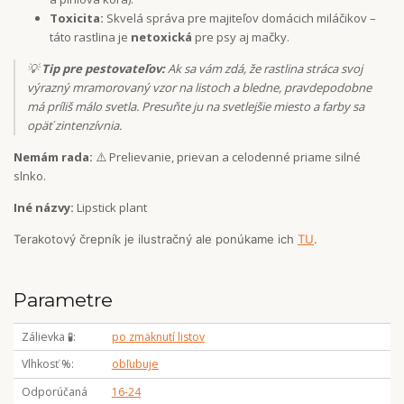
Toxicita:
Skvelá správa pre majiteľov domácich miláčikov –
táto rastlina je
netoxická
pre psy aj mačky.
💡
Tip pre pestovateľov:
Ak sa vám zdá, že rastlina stráca svoj
výrazný mramorovaný vzor na listoch a bledne, pravdepodobne
má príliš málo svetla. Presuňte ju na svetlejšie miesto a farby sa
opäť zintenzívnia.
Nemám rada:
⚠️ Prelievanie, prievan a celodenné priame silné
slnko.
Iné názvy:
Lipstick plant
Terakotový črepník je ilustračný ale ponúkame ich
TU
.
Parametre
Zálievka 🧪
po zmäknutí listov
Vlhkosť %
obľubuje
Odporúčaná
16-24