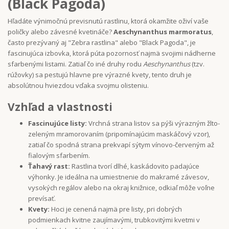
(Black Pagoda)
Hľadáte výnimočnú previsnutú rastlinu, ktorá okamžite oživí vaše
poličky alebo závesné kvetináče?
Aeschynanthus marmoratus
,
často prezývaný aj "Zebra rastlina" alebo "Black Pagoda", je
fascinujúca izbovka, ktorá púta pozornosť najmä svojimi nádherne
sfarbenými listami. Zatiaľ čo iné druhy rodu
Aeschynanthus
(tzv.
rúžovky) sa pestujú hlavne pre výrazné kvety, tento druh je
absolútnou hviezdou vďaka svojmu olisteniu.
Vzhľad a vlastnosti
Fascinujúce listy:
Vrchná strana listov sa pýši výrazným žlto-
zeleným mramorovaním (pripomínajúcim maskáčový vzor),
zatiaľ čo spodná strana prekvapí sýtym vínovo-červeným až
fialovým sfarbením.
Ťahavý rast:
Rastlina tvorí dlhé, kaskádovito padajúce
výhonky. Je ideálna na umiestnenie do makramé závesov,
vysokých regálov alebo na okraj knižnice, odkiaľ môže voľne
prevísať.
Kvety:
Hoci je cenená najmä pre listy, pri dobrých
podmienkach kvitne zaujímavými, trubkovitými kvetmi v