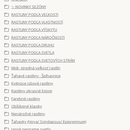
✨ NOVINKY SEZÓNY
RASTLINY PODĽA VEĽKOSTI
RASTLINY PODĽA VLASTNOSTÍ
RASTLINY PODĽA VÝSKYTU
RASTLINY PODĽA NÁROČNOSTI
RASTLINY PODĽA DRUHU
RASTLINY PODĽA SVETLA
RASTLINY PODĽA SVETOVÝCH STRÁN
Midi- stredná veľkosť rastlín
Ťahavé rastliny - Šplhavnice
Kvitnúce izbové rastliny
Rastliny okrasné listom
Farebné rastliny
Obľúbené klasiky
Nenáročné rastliny
Ťahavky (Hoya/ Scindapsus/ Epipremnum)
Jasné nepriame svetlo