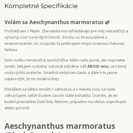
Kompletné špecifikácie
Volám sa Aeschynanthus marmoratus
🌿
Pochádzam z Filipín. Zberatelia ma vyhľadávajú pre môj netradičný a
výrazný vzor na tvrdých listoch. Zvrchu sú tmavozelené s
mramorovaním, no zospodu ťa prekvapím mojou krásnou fialovou
farbou.
Som vcelku nenáročná spoločníčka. Mám rada jasné, ale nepriame
svetlo. Milujem vzdušný substrát (ideálne náš
AROID mix
), cez ktorý
voda rýchlo pretečie. Smädná nebývam často a dám ti to jasne
najavo tým, že mi zmäknú listy.
Dokážem sa ľahko množiť z odrezkov a v mieste rezu sa rada
zahusťujem, takže budem časom stále bohatšia. Ocením, ak mi
budeš pravidelne čistiť listy štetcom, prípadne ma občas osprchuješ
alebo porosíš.
Aeschynanthus marmoratus