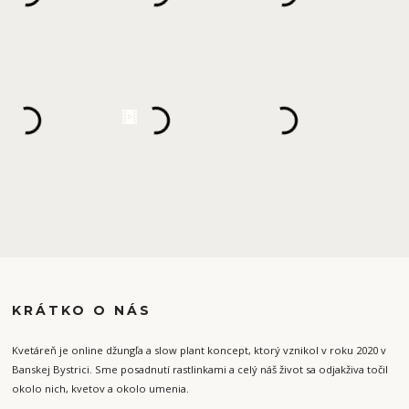
KRÁTKO O NÁS
Kvetáreň je online džungľa a slow plant koncept, ktorý vznikol v roku 2020 v
Banskej Bystrici. Sme posadnutí rastlinkami a celý náš život sa odjakživa točil
okolo nich, kvetov a okolo umenia.