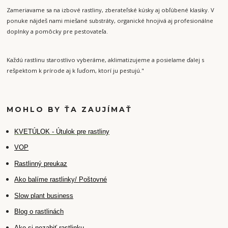
Zameriavame sa na izbové rastliny, zberateľské kúsky aj obľúbené klasiky. V
ponuke nájdeš nami miešané substráty, organické hnojivá aj profesionálne
doplnky a pomôcky pre pestovateľa.
Každú rastlinu starostlivo vyberáme, aklimatizujeme a posielame ďalej s
rešpektom k prírode aj k ľuďom, ktorí ju pestujú."
MOHLO BY ŤA ZAUJÍMAŤ
K
VETÚLOK - Útulok pre rastliny
VOP
Rastlinný preukaz
Ako balíme rastlinky/ Poštovné
Slow plant business
Blog o rastlinách
Ako si nezabiť rastlinku