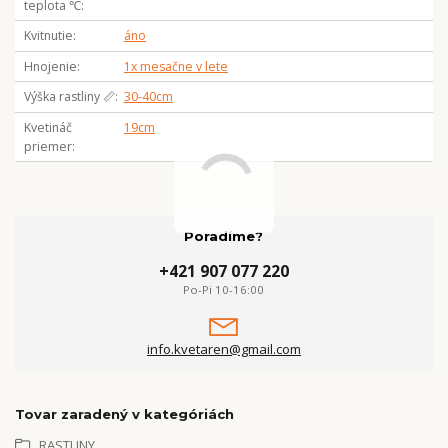
teplota ℃
Kvitnutie
áno
Hnojenie
1x mesačne v lete
Výška rastliny 📏
30-40cm
Kvetináč
19cm
priemer
Poradíme?
+421 907 077 220
Po-Pi 10-16:00
info.kvetaren@gmail.com
Tovar zaradený v kategóriách
RASTLINY