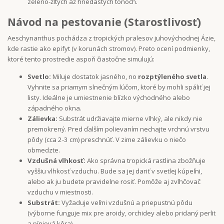
zeleno-žltých až hnedastých tónoch.
Návod na pestovanie (Starostlivosť)
Aeschynanthus pochádza z tropických pralesov juhovýchodnej Ázie,
kde rastie ako epifyt (v korunách stromov). Preto ocení podmienky,
ktoré tento prostredie aspoň čiastočne simulujú:
Svetlo:
Miluje dostatok jasného, no
rozptýleného svetla
.
Vyhnite sa priamym slnečným lúčom, ktoré by mohli spáliť jej
listy. Ideálne je umiestnenie blízko východného alebo
západného okna.
Zálievka:
Substrát udržiavajte mierne vlhký, ale nikdy nie
premokrený. Pred ďalším polievaním nechajte vrchnú vrstvu
pôdy (cca 2-3 cm) preschnúť. V zime zálievku o niečo
obmedzte.
Vzdušná vlhkosť:
Ako správna tropická rastlina zbožňuje
vyššiu vlhkosť vzduchu. Bude sa jej dariť v svetlej kúpeľni,
alebo ak ju budete pravidelne rosiť. Pomôže aj zvlhčovač
vzduchu v miestnosti.
Substrát:
Vyžaduje veľmi vzdušnú a priepustnú pôdu
(výborne funguje mix pre aroidy, orchidey alebo pridaný perlit
a píniová kôra).