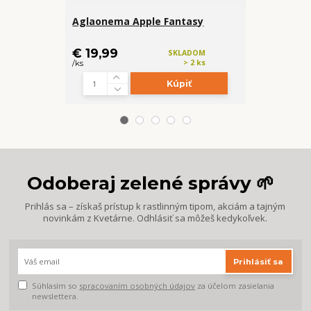
Aglaonema Apple Fantasy
🎀 Syngoniu
€ 17,99
€ 19,99
SKLADOM
/
ks
> 2 ks
/
ks
Kúpiť
Odoberaj zelené správy 🌱
Prihlás sa – získaš prístup k rastlinným tipom, akciám a tajným
novinkám z Kvetárne. Odhlásiť sa môžeš kedykoľvek.
Prihlásiť sa
Súhlasím so
spracovaním osobných údajov
za účelom zasielania
newslettera.