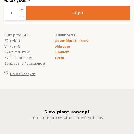
€ 24,99
/
ks
Kúpiť
Číslo produktu:
9000015814
Zálievka 🧪:
po zmäknutí listov
Vlhkosť %:
obľubuje
Výška rastliny 📏:
30-40cm
Kvetináč priemer:
19cm
Strážiť cenu / dostupnosť
Do obľúbených
Slow-plant koncept
s útulkom pre smutné izbové rastlinky