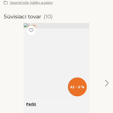
Oporné tyče, háčiky a pásky
Súvisiaci tovar
10
Až - 6 %
Perlit
Háčik na ťa