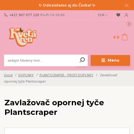
✨ Odosielame aj do Česka! ✨
+421 907 077 220
Po-Pi 10-16:00
EUR
Ahoj milovník rastlín!
Buď prvý/á, kto sa dozvie o pestovateľských tipoch, našich
0
novinkách a zľavách.
Prihlás sa na newsletter a získaj zľavu na nákup!
€ 0
Odoslať
Menu
Prajem si odoberať novinky e-mailom podľa
podmienok spracovania
osobných údajov
.
Úvod
DOPLNKY
PLANTSCRAPER - PROFI DOPLNKY
Zavlažovač
opornej tyče Plantscraper
Súhlasím so
spracovaním osobných údajov
pre účely registrácie.
Zatvoriť
Zavlažovač opornej tyče
Plantscraper