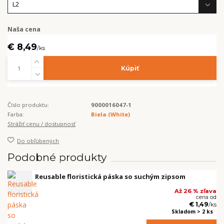
Naša cena
€ 8,49
/
ks
Kúpiť
Číslo produktu:
9000016047-1
Farba:
Biela (White)
Strážiť cenu / dostupnosť
Do obľúbených
Podobné produkty
Reusable floristická páska so suchým zipsom
Až 26 % zľava
cena od
€ 1,49
/
ks
Skladom > 2 ks