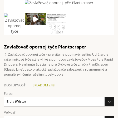
Zavlažovač opornej tyče Plantscraper
💧 Zavlažovač opornej tyče – pre vitálne popínavé rastliny Udrž svoje
rašelinníkové tyče stále vlhké s pomocou zavlažovačov Moss Pole Rapid
Drippers. Navrhnuté špeciálne pre D-čkové tyče značky PlantScraper
(Classic Line), tieto praktické zavlažovače zabezpečia rovnomerné a
pomalé zvlhčenie rašelinní...
celý popis
DOSTUPNOSŤ
SKLADOM 2 ks
Farba
Veľkosť