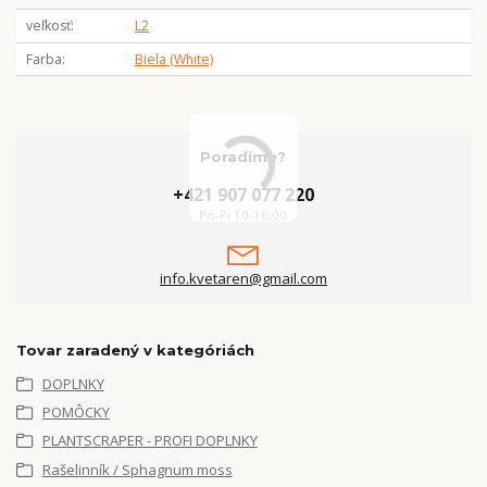
veľkosť
L2
Farba
Biela (White)
Poradíme?
+421 907 077 220
Po-Pi 10-16:00
info.kvetaren@gmail.com
Tovar zaradený v kategóriách
DOPLNKY
POMÔCKY
PLANTSCRAPER - PROFI DOPLNKY
Rašelinník / Sphagnum moss