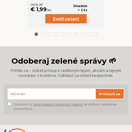
cena od
cena od
€ 0,29
Skladom
€ 1,99
/
ks
> 2 ks
/
ks
Zvoliť variant
Z
Odoberaj zelené správy 🌱
Prihlás sa – získaš prístup k rastlinným tipom, akciám a tajným
novinkám z Kvetárne. Odhlásiť sa môžeš kedykoľvek.
Prihlásiť sa
Súhlasím so
spracovaním osobných údajov
za účelom zasielania
newslettera.