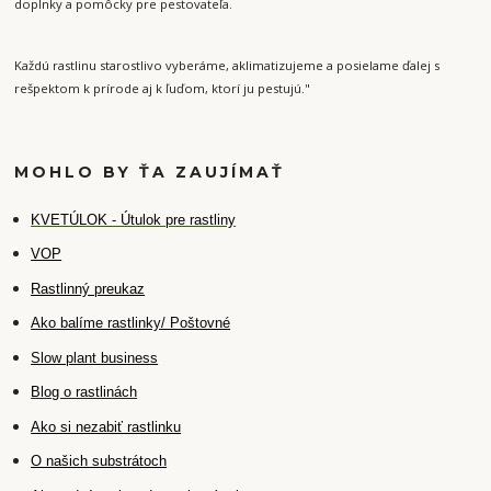
doplnky a pomôcky pre pestovateľa.
Každú rastlinu starostlivo vyberáme, aklimatizujeme a posielame ďalej s
rešpektom k prírode aj k ľuďom, ktorí ju pestujú."
MOHLO BY ŤA ZAUJÍMAŤ
K
VETÚLOK - Útulok pre rastliny
VOP
Rastlinný preukaz
Ako balíme rastlinky/ Poštovné
Slow plant business
Blog o rastlinách
Ako si nezabiť rastlinku
O našich substrátoch