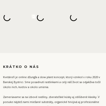
KRÁTKO O NÁS
Kvetáreň je online džungľa a slow plant koncept, ktorý vznikol v roku 2020 v
Banskej Bystrici. Sme posadnutí rastlinkami a celý náš život sa odjakživa točil
okolo nich, kvetov a okolo umenia.
Zameriavame sa na izbové rastliny, zberateľské kúsky aj obľúbené klasiky. V
ponuke nájdeš nami miešané substráty, organické hnojivá aj profesionálne