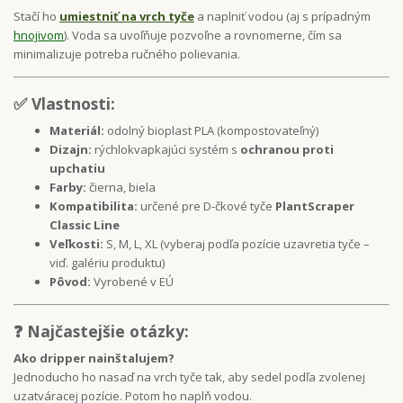
Stačí ho
umiestniť na vrch tyče
a naplniť vodou (aj s prípadným
hnojivom
). Voda sa uvoľňuje pozvoľne a rovnomerne, čím sa
minimalizuje potreba ručného polievania.
✅ Vlastnosti:
Materiál:
odolný bioplast PLA (kompostovateľný)
Dizajn:
rýchlokvapkajúci systém s
ochranou proti
upchatiu
Farby:
čierna, biela
Kompatibilita:
určené pre D-čkové tyče
PlantScraper
Classic Line
Veľkosti:
S, M, L, XL (vyberaj podľa pozície uzavretia tyče –
viď. galériu produktu)
Pôvod:
Vyrobené v EÚ
❓ Najčastejšie otázky:
Ako dripper nainštalujem?
Jednoducho ho nasaď na vrch tyče tak, aby sedel podľa zvolenej
uzatváracej pozície. Potom ho naplň vodou.