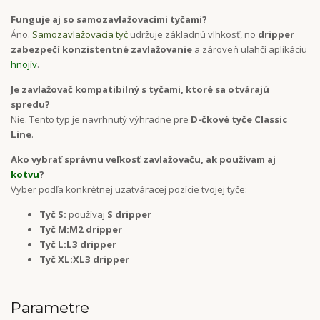
Funguje aj so samozavlažovacími tyčami?
Áno.
Samozavlažovacia tyč
udržuje základnú vlhkosť, no
dripper
zabezpečí konzistentné zavlažovanie
a zároveň uľahčí aplikáciu
hnojív
.
Je zavlažovač kompatibilný s tyčami, ktoré sa otvárajú
spredu?
Nie. Tento typ je navrhnutý výhradne pre
D-čkové tyče Classic
Line
.
Ako vybrať správnu veľkosť zavlažovaču, ak používam aj
kotvu
?
Vyber podľa konkrétnej uzatváracej pozície tvojej tyče:
Tyč S:
používaj
S dripper
Tyč M:
M2 dripper
Tyč L:
L3 dripper
Tyč XL:
XL3 dripper
Parametre