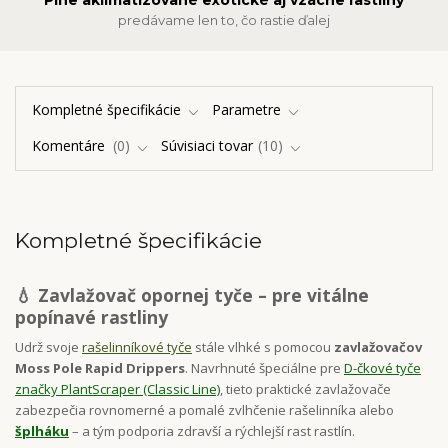
Plne aklimatizované exotické aj vzácne rastliny
predávame len to, čo rastie ďalej
Kompletné špecifikácie
Parametre
Komentáre
0
Súvisiaci tovar
10
Kompletné špecifikácie
💧 Zavlažovač opornej tyče – pre vitálne
popínavé rastliny
Udrž svoje
rašelinníkové tyče
stále vlhké s pomocou
zavlažovačov
Moss Pole Rapid Drippers
. Navrhnuté špeciálne pre
D-čkové tyče
značky PlantScraper (Classic Line)
, tieto praktické zavlažovače
zabezpečia rovnomerné a pomalé zvlhčenie rašelinníka alebo
šplháku
– a tým podporia zdravší a rýchlejší rast rastlín.