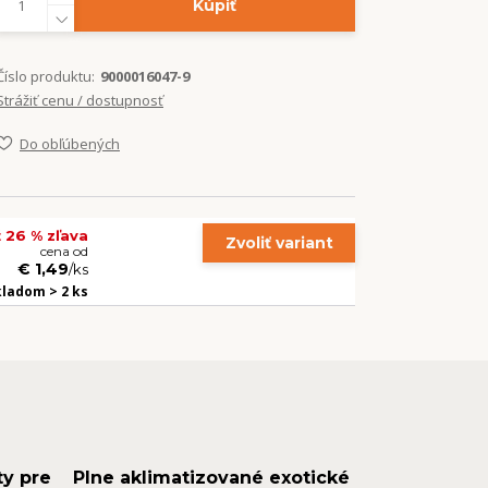
Kúpiť
Číslo produktu:
9000016047-9
Strážiť cenu / dostupnosť
Do obľúbených
 26 % zľava
Zvoliť variant
cena od
€ 1,49
/
ks
kladom > 2 ks
ty pre
Plne aklimatizované exotické