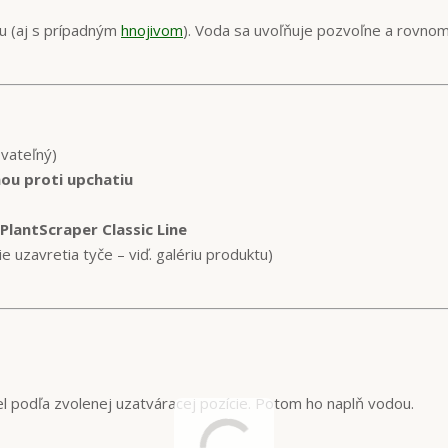
u (aj s prípadným
hnojivom
). Voda sa uvoľňuje pozvoľne a rovno
vateľný)
ou proti upchatiu
PlantScraper Classic Line
ie uzavretia tyče – viď. galériu produktu)
l podľa zvolenej uzatváracej pozície. Potom ho naplň vodou.