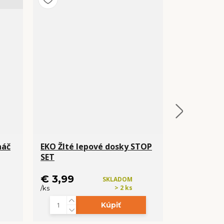
náč
EKO Žlté lepové dosky STOP
Háčik na ťa
SET
lístok
€ 3,99
€ 0,49
SKLADOM
> 2 ks
/
ks
/
ks
Kúpiť
Zvo