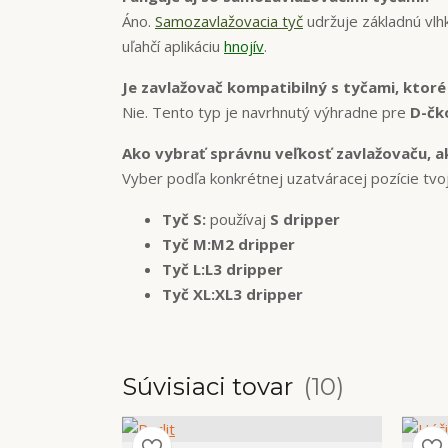
Áno.
Samozavlažovacia tyč
udržuje základnú vlh
uľahčí aplikáciu
hnojív
.
Je zavlažovač kompatibilný s tyčami, ktoré
Nie. Tento typ je navrhnutý výhradne pre
D-čko
Ako vybrať správnu veľkosť zavlažovaču, a
Vyber podľa konkrétnej uzatváracej pozície tvoj
Tyč S:
používaj
S dripper
Tyč M:
M2 dripper
Tyč L:
L3 dripper
Tyč XL:
XL3 dripper
Súvisiaci tovar
10