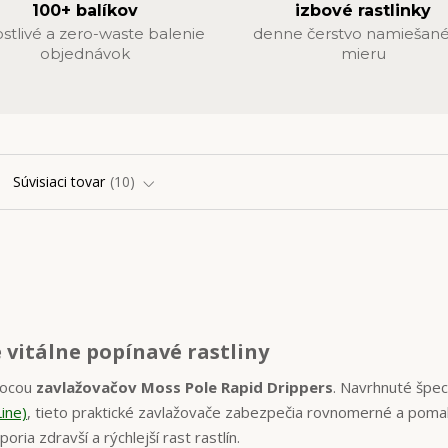
100+ balíkov
izbové rastlinky
ostlivé a zero-waste balenie
denne čerstvo namiešané
objednávok
mieru
Súvisiaci tovar
10
e vitálne popínavé rastliny
mocou
zavlažovačov Moss Pole Rapid Drippers
. Navrhnuté špec
ine)
, tieto praktické zavlažovače zabezpečia rovnomerné a poma
ria zdravší a rýchlejší rast rastlín.