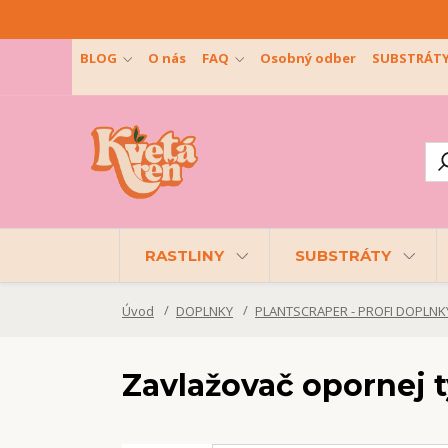
BLOG
O nás
FAQ
Osobný odber
SUBSTRÁT
RASTLINY
SUBSTRÁTY
Úvod
DOPLNKY
PLANTSCRAPER - PROFI DOPLNK
Zavlažovač opornej t