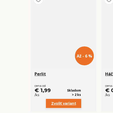
Až - 6 %
Perlit
Háč
cena od
cena
€ 1,99
€ 
Skladom
> 2 ks
/
ks
/
ks
Zvoliť variant