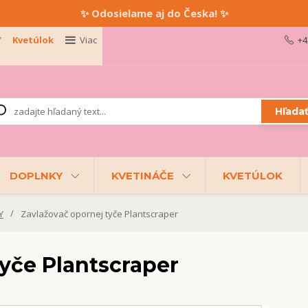
✨ Odosielame aj do Česka! ✨
Y
Kvetúlok
Viac
+4
Hľada
DOPLNKY
KVETINÁČE
KVETÚLOK
Y
Zavlažovač opornej tyče Plantscraper
yče Plantscraper