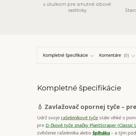
s útulkom pre smutné izbové
rastlinky
Star
Kompletné špecifikácie
Komentáre
0
Kompletné špecifikácie
💧 Zavlažovač opornej tyče – pr
Udrž svoje
rašelinníkové tyče
stále vlhké s po
pre
D-čkové tyče značky PlantScraper (Classic L
zvlhčenie rašelinníka alebo
šplháku
– a tým podpo