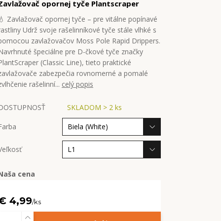
Zavlažovač opornej tyče Plantscraper
💧 Zavlažovač opornej tyče – pre vitálne popínavé
rastliny Udrž svoje rašelinníkové tyče stále vlhké s
pomocou zavlažovačov Moss Pole Rapid Drippers.
Navrhnuté špeciálne pre D-čkové tyče značky
PlantScraper (Classic Line), tieto praktické
zavlažovače zabezpečia rovnomerné a pomalé
zvlhčenie rašelinní...
celý popis
DOSTUPNOSŤ
SKLADOM > 2 ks
Farba
Veľkosť
Naša cena
€ 4,99
/
ks