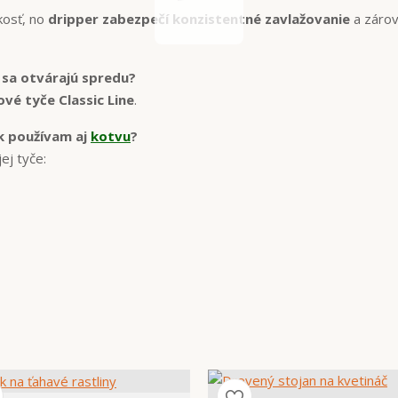
kosť, no
dripper zabezpečí konzistentné zavlažovanie
a záro
 sa otvárajú spredu?
vé tyče Classic Line
.
k používam aj
kotvu
?
ej tyče: