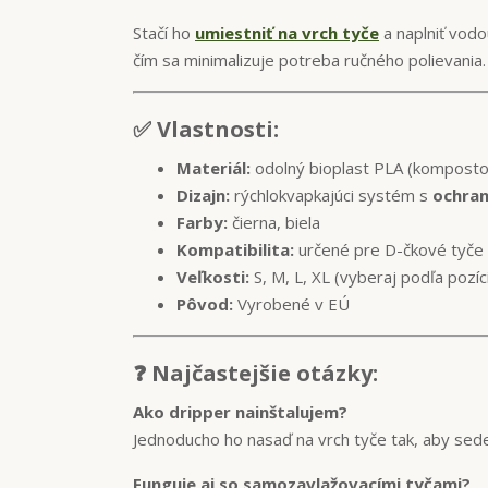
Stačí ho
umiestniť na vrch tyče
a naplniť vodo
čím sa minimalizuje potreba ručného polievania.
✅ Vlastnosti:
Materiál:
odolný bioplast PLA (komposto
Dizajn:
rýchlokvapkajúci systém s
ochran
Farby:
čierna, biela
Kompatibilita:
určené pre D-čkové tyče
Veľkosti:
S, M, L, XL (vyberaj podľa pozíc
Pôvod:
Vyrobené v EÚ
❓ Najčastejšie otázky:
Ako dripper nainštalujem?
Jednoducho ho nasaď na vrch tyče tak, aby sede
Funguje aj so samozavlažovacími tyčami?