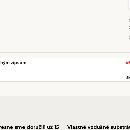
uchým zipsom
Až
S
resne sme doručili už 15
Vlastné vzdušné substrá