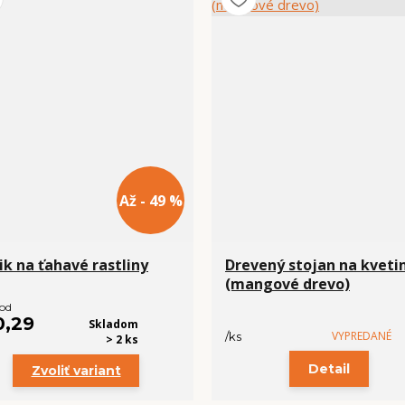
Až - 49 %
ik na ťahavé rastliny
Drevený stojan na kveti
(mangové drevo)
 od
0,29
Skladom
VYPREDANÉ
/
ks
> 2 ks
Detail
Zvoliť variant