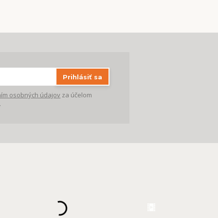
Prihlásiť sa
ím osobných údajov
za účelom
.