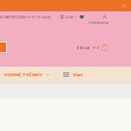
21 907 077 220
Po-Pi 10-16:00
EUR
Prihlásenie
0
ks
za
€ 0
ť
VONNÉ TYČINKY
Viac