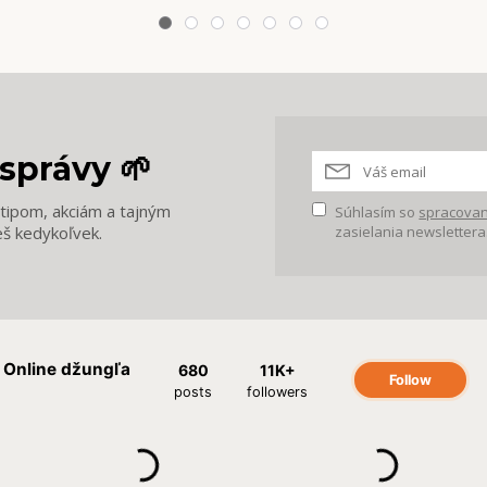
správy 🌱
m tipom, akciám a tajným
Súhlasím so
spracovan
eš kedykoľvek.
zasielania newslettera