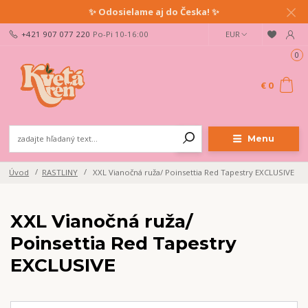
✨ Odosielame aj do Česka! ✨
+421 907 077 220
Po-Pi 10-16:00
EUR
Ahoj milovník rastlín!
Buď prvý/á, kto sa dozvie o pestovateľských tipoch, našich
0
novinkách a zľavách.
Prihlás sa na newsletter a získaj zľavu na nákup!
€ 0
Odoslať
Menu
Prajem si odoberať novinky e-mailom podľa
podmienok spracovania
osobných údajov
.
Úvod
RASTLINY
XXL Vianočná ruža/ Poinsettia Red Tapestry EXCLUSIVE
Súhlasím so
spracovaním osobných údajov
pre účely registrácie.
XXL Vianočná ruža/
Zatvoriť
Poinsettia Red Tapestry
EXCLUSIVE