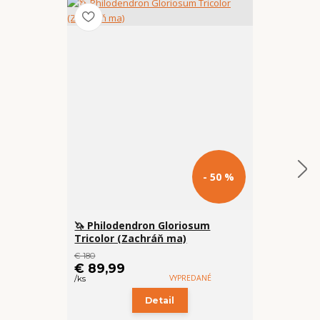
- 50 %
🦄 Philodendron Gloriosum
Baby Aloca
Tricolor (Zachráň ma)
ma)
€ 180
€ 11
€ 89,99
€ 8,99
VYPREDANÉ
/
ks
/
ks
Detail