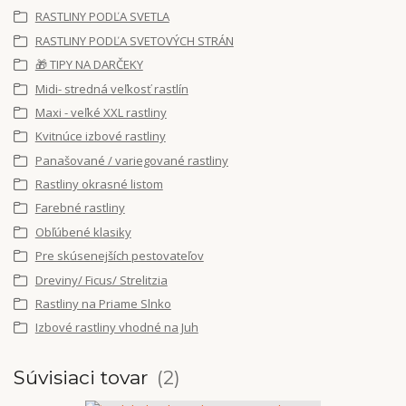
RASTLINY PODĽA SVETLA
RASTLINY PODĽA SVETOVÝCH STRÁN
🎁 TIPY NA DARČEKY
Midi- stredná veľkosť rastlín
Maxi - veľké XXL rastliny
Kvitnúce izbové rastliny
Panašované / variegované rastliny
Rastliny okrasné listom
Farebné rastliny
Obľúbené klasiky
Pre skúsenejších pestovateľov
Dreviny/ Ficus/ Strelitzia
Rastliny na Priame Slnko
Izbové rastliny vhodné na Juh
Súvisiaci tovar
2