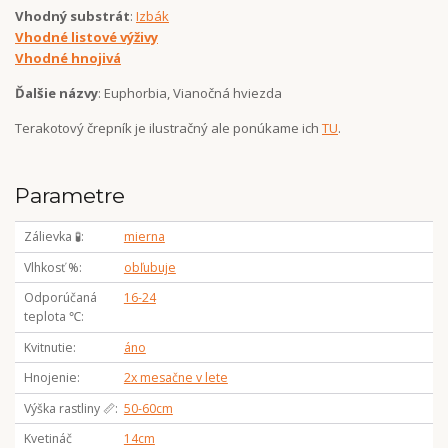
Vhodný substrát
:
Izbák
Vhodné listové výživy
Vhodné hnojivá
Ďalšie názvy
: Euphorbia, Vianočná hviezda
Terakotový črepník je ilustračný ale ponúkame ich
TU
.
Parametre
Zálievka 🧪
mierna
Vlhkosť %
obľubuje
Odporúčaná
16-24
teplota ℃
Kvitnutie
áno
Hnojenie
2x mesačne v lete
Výška rastliny 📏
50-60cm
Kvetináč
14cm