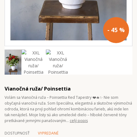
- 45 %
Vianočná ruža/ Poinsettia
Volám sa Vianočná ruža – Poinsettia Red Tapestry ❤️🔥✨ Nie som
obyčajná vianočná ruža. Som špeciálna, elegantná a skutočne výnimočná
odroda, ktorá na prvý pohľad ohromí kombináciou farieb, akú inde len
tak nenájdeš. Moje listy sú ako umelecké dielo – hlboké červené tóny
pretkávané jemnými panašovaným...
celý popis
DOSTUPNOSŤ
VYPREDANÉ