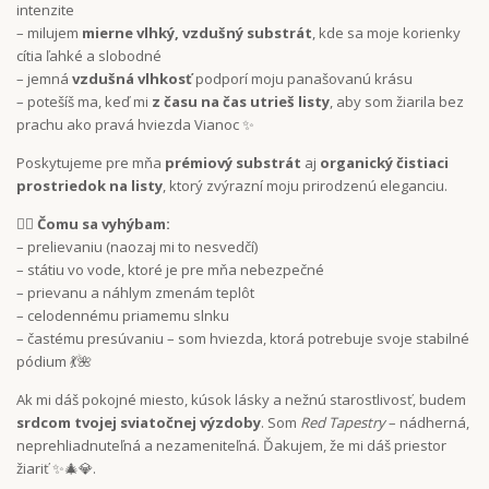
intenzite
– milujem
mierne vlhký, vzdušný substrát
, kde sa moje korienky
cítia ľahké a slobodné
– jemná
vzdušná vlhkosť
podporí moju panašovanú krásu
– potešíš ma, keď mi
z času na čas utrieš listy
, aby som žiarila bez
prachu ako pravá hviezda Vianoc ✨
Poskytujeme pre mňa
prémiový substrát
aj
organický čistiaci
prostriedok na listy
, ktorý zvýrazní moju prirodzenú eleganciu.
🙅‍♀️
Čomu sa vyhýbam:
– prelievaniu (naozaj mi to nesvedčí)
– státiu vo vode, ktoré je pre mňa nebezpečné
– prievanu a náhlym zmenám teplôt
– celodennému priamemu slnku
– častému presúvaniu – som hviezda, ktorá potrebuje svoje stabilné
pódium 💃🌺
Ak mi dáš pokojné miesto, kúsok lásky a nežnú starostlivosť, budem
srdcom tvojej sviatočnej výzdoby
. Som
Red Tapestry
– nádherná,
neprehliadnuteľná a nezameniteľná. Ďakujem, že mi dáš priestor
žiariť ✨🎄💎.