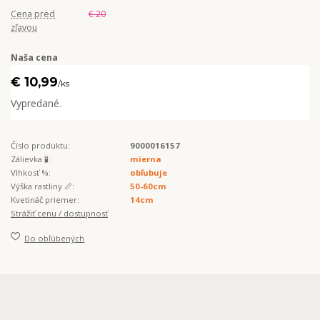
Cena pred
€ 20
zľavou
Naša cena
€ 10,99
/
ks
Vypredané.
Číslo produktu:
9000016157
Zálievka 🧪:
mierna
Vlhkosť %:
obľubuje
Výška rastliny 📏:
50-60cm
Kvetináč priemer:
14cm
Strážiť cenu / dostupnosť
Do obľúbených