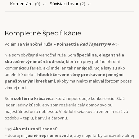
Komentáre
0
Súvisiaci tovar
2
Kompletné špecifikácie
Volám sa
Vianočná ruža – Poinsettia
Red Tapestry
❤️🔥✨
Nie som obyčajná vianočná ruža. Som
špeciálna, elegantná a
skutočne výnimočná odroda
, ktorá na prvý pohľad ohromí
kombináciou farieb, akú inde len tak nenájdeš. Moje listy sú ako
umelecké dielo –
hlboké červené tóny pretkávané jemnými
panašovanými kresbami
, akoby ma niekto maľoval štetcom počas
zimnej noci.
Som
solitérna krásavica
, ktorá nepotrebuje konkurenciu. Stačí
jeden jediný kúsok, aby som rozžiarila celý domov svojou
majestátnosťou a noblesou. V období sviatkov sa zmením na živú
ozdobu – teplú, žiarivú a čarovnú.
✨🌿
Ako mi urobíš radosť:
– dopraj mi
jasné nepriame svetlo
, aby moje farby tancovali v plnej