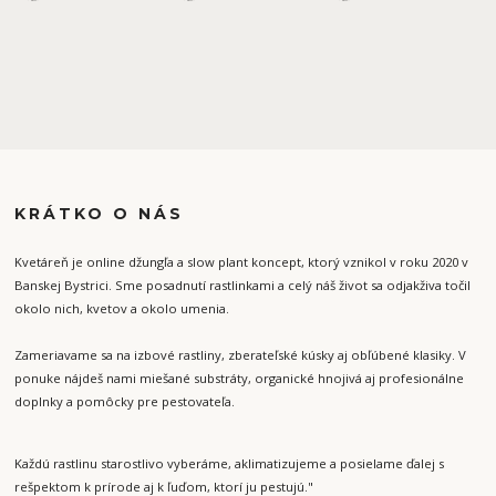
KRÁTKO O NÁS
Kvetáreň je online džungľa a slow plant koncept, ktorý vznikol v roku 2020 v
Banskej Bystrici. Sme posadnutí rastlinkami a celý náš život sa odjakživa točil
okolo nich, kvetov a okolo umenia.
Zameriavame sa na izbové rastliny, zberateľské kúsky aj obľúbené klasiky. V
ponuke nájdeš nami miešané substráty, organické hnojivá aj profesionálne
doplnky a pomôcky pre pestovateľa.
Každú rastlinu starostlivo vyberáme, aklimatizujeme a posielame ďalej s
rešpektom k prírode aj k ľuďom, ktorí ju pestujú."