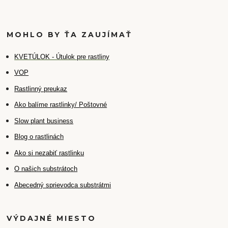
MOHLO BY ŤA ZAUJÍMAŤ
K
VETÚLOK - Útulok pre rastliny
VOP
Rastlinný preukaz
Ako balíme rastlinky/ Poštovné
Slow plant business
Blog o rastlinách
Ako si nezabiť rastlinku
O našich substrátoch
Abecedný sprievodca substrátmi
VÝDAJNÉ MIESTO