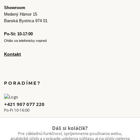
Showroom
Medený Hámor 15
Banská Bystrica 974 01
Po-St: 10-17:00
Ohlás sa telefonicky vopred
Kontakt
PORADÍME?
+421 907 077 220
Po-Pi 10-16:00
info.kvetaren@gmail.com
Dáš si koláčik?
Pre základnú funkčnosť, spríjemnenie používania webu,
analytické účely a v prípade udelenia súhlasu aj na účely cielenia