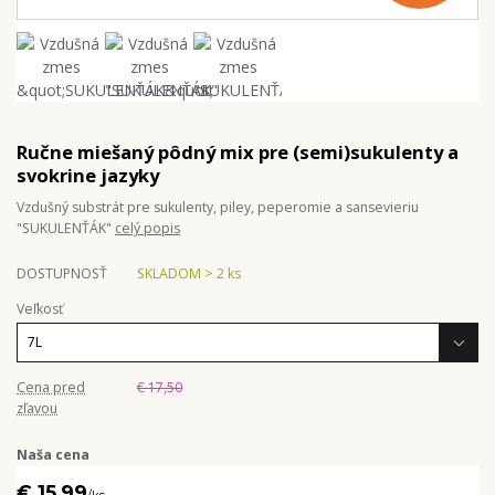
Ručne miešaný pôdný mix pre (semi)sukulenty a
svokrine jazyky
Vzdušný substrát pre sukulenty, piley, peperomie a sansevieriu
"SUKULENŤÁK"
celý popis
DOSTUPNOSŤ
SKLADOM > 2 ks
Veľkosť
Cena pred
€ 17,50
zľavou
Naša cena
€ 15,99
/
ks