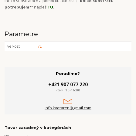
Info o substrátoch a pomôcku ako zistiť
"Koľko substrátu
potrebujem?"
nájdeš
TU
.
Parametre
veľkosť
7L
Poradíme?
+421 907 077 220
Po-Pi 10-16:00
info.kvetaren@gmail.com
Tovar zaradený v kategóriách