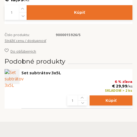
Kúpiť
Číslo produktu:
9000015926/5
Strážiť cenu / dostupnosť
Do obľúbených
Podobné produkty
Set subtrátov 3x5L
6 % zľava
€ 29,99
/
ks
SKLADOM > 2 ks
Kúpiť