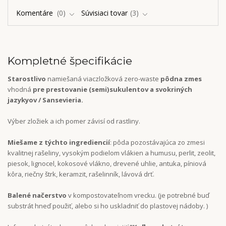
Komentáre
0
Súvisiaci tovar
3
Kompletné špecifikácie
Starostlivo
namiešaná viaczložková zero-waste
pôdna zmes
vhodná
pre prestovanie (semi)sukulentov a svokriných
jazykyov / Sansevieria.
Výber zložiek a ich pomer závisí od rastliny.
Miešame z týchto ingrediencií
: pôda pozostávajúca zo zmesi
kvalitnej rašeliny, vysokým podielom vlákien a humusu, perlit, zeolit,
piesok, lignocel, kokosové vlákno, drevené uhlie, antuka, píniová
kôra, riečny štrk, keramzit, rašelinník, lávová drť.
Balené načerstvo
v kompostovateľnom vrecku. (je potrebné buď
substrát hneď použiť, alebo si ho uskladniť do plastovej nádoby. )