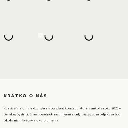
KRÁTKO O NÁS
Kvetáreň je online džungľa a slow plant koncept, ktorý vznikol v roku 2020 v
Banskej Bystrici. Sme posadnutí rastlinkami a celý náš život sa odjakživa točil
okolo nich, kvetov a okolo umenia.