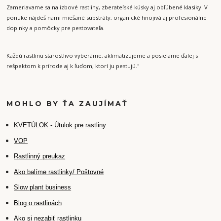
Zameriavame sa na izbové rastliny, zberateľské kúsky aj obľúbené klasiky. V
ponuke nájdeš nami miešané substráty, organické hnojivá aj profesionálne
doplnky a pomôcky pre pestovateľa.
Každú rastlinu starostlivo vyberáme, aklimatizujeme a posielame ďalej s
rešpektom k prírode aj k ľuďom, ktorí ju pestujú."
MOHLO BY ŤA ZAUJÍMAŤ
K
VETÚLOK - Útulok pre rastliny
VOP
Rastlinný preukaz
Ako balíme rastlinky/ Poštovné
Slow plant business
Blog o rastlinách
Ako si nezabiť rastlinku