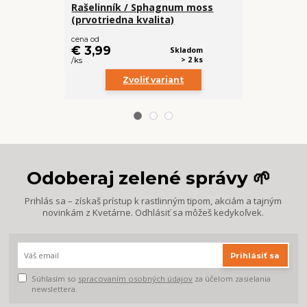
Rašelinník / Sphagnum moss
Set subtrát
(prvotriedna kvalita)
€ 32
cena od
€ 29,99
€ 3,99
Skladom
/
ks
> 2 ks
/
ks
Zvoliť variant
Odoberaj zelené správy 🌱
Prihlás sa – získaš prístup k rastlinným tipom, akciám a tajným
novinkám z Kvetárne. Odhlásiť sa môžeš kedykoľvek.
Prihlásiť sa
Súhlasím so
spracovaním osobných údajov
za účelom zasielania
newslettera.