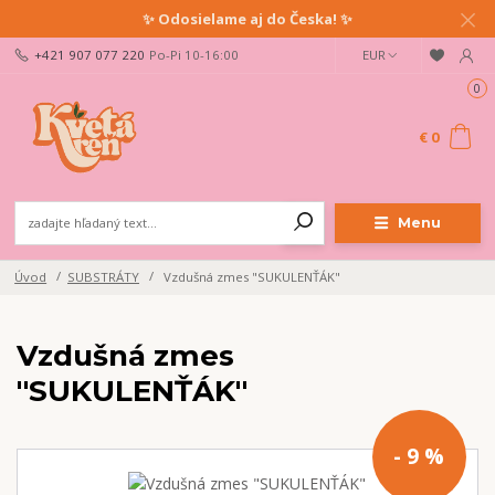
✨ Odosielame aj do Česka! ✨
+421 907 077 220
Po-Pi 10-16:00
EUR
0
€ 0
Menu
Úvod
SUBSTRÁTY
Vzdušná zmes "SUKULENŤÁK"
Vzdušná zmes
"SUKULENŤÁK"
- 9 %