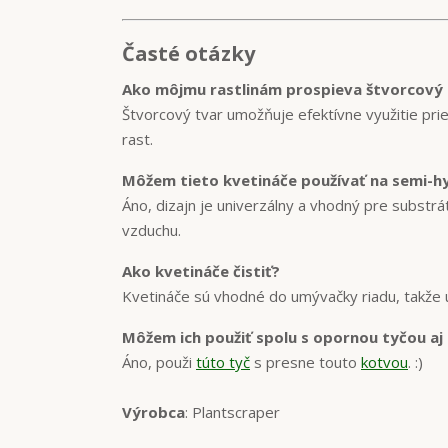
Časté otázky
Ako môjmu rastlinám prospieva štvorcový 
Štvorcový tvar umožňuje efektívne využitie prie
rast.
Môžem tieto kvetináče používať na semi-h
Áno, dizajn je univerzálny a vhodný pre substr
vzduchu.
Ako kvetináče čistiť?
Kvetináče sú vhodné do umývačky riadu, takže 
Môžem ich použiť spolu s opornou tyčou aj
Áno, použi
túto tyč
s presne touto
kotvou
. :)
Výrobca
: Plantscraper