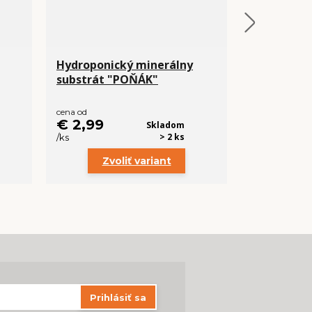
Hydroponický minerálny
Lignocel -
substrát "POŇÁK"
substrát 
cena od
€ 2,99
€ 5,99
Skladom
> 2 ks
/
ks
/
ks
Zvoliť variant
Zvo
Prihlásiť sa