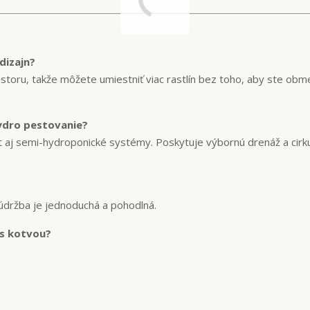
dizajn?
storu, takže môžete umiestniť viac rastlín bez toho, aby ste obmed
ydro pestovanie?
át aj semi-hydroponické systémy. Poskytuje výbornú drenáž a cirku
údržba je jednoduchá a pohodlná.
 s kotvou?