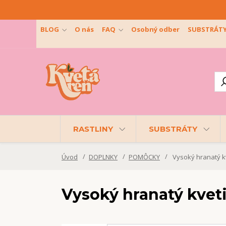
BLOG
O nás
FAQ
Osobný odber
SUBSTRÁT
RASTLINY
SUBSTRÁTY
Úvod
DOPLNKY
POMÔCKY
Vysoký hranatý kv
Vysoký hranatý kvet