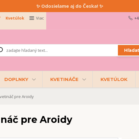
✨ Odosielame aj do Česka! ✨
Y
Kvetúlok
Viac
+4
Hľada
DOPLNKY
KVETINÁČE
KVETÚLOK
etináč pre Aroidy
ináč pre Aroidy