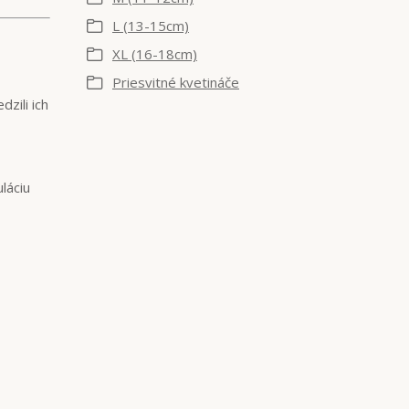
L (13-15cm)
XL (16-18cm)
Priesvitné kvetináče
zili ich
láciu