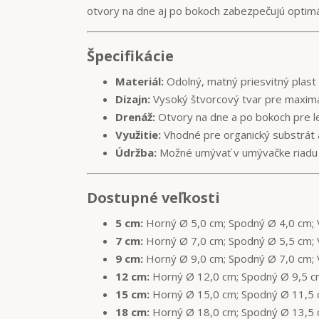
otvory na dne aj po bokoch zabezpečujú optimál
Špecifikácie
Materiál:
Odolný, matný priesvitný plast
Dizajn:
Vysoký štvorcový tvar pre maxim
Drenáž:
Otvory na dne a po bokoch pre le
Využitie:
Vhodné pre organický substrát 
Údržba:
Možné umývať v umývačke riadu
Dostupné veľkosti
5 cm:
Horný Ø 5,0 cm; Spodný Ø 4,0 cm; 
7 cm:
Horný Ø 7,0 cm; Spodný Ø 5,5 cm; 
9 cm:
Horný Ø 9,0 cm; Spodný Ø 7,0 cm; 
12 cm:
Horný Ø 12,0 cm; Spodný Ø 9,5 c
15 cm:
Horný Ø 15,0 cm; Spodný Ø 11,5 
18 cm:
Horný Ø 18,0 cm; Spodný Ø 13,5 