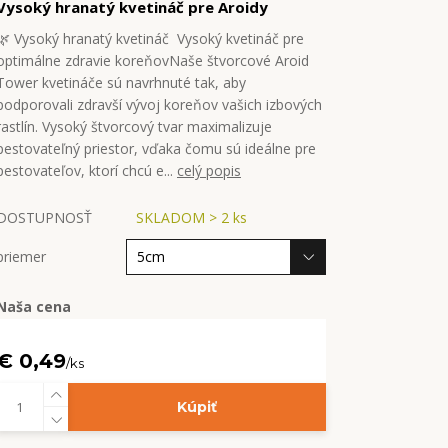
Vysoký hranatý kvetináč pre Aroidy
🌿 Vysoký hranatý kvetináč Vysoký kvetináč pre
optimálne zdravie koreňovNaše štvorcové Aroid
Tower kvetináče sú navrhnuté tak, aby
podporovali zdravší vývoj koreňov vašich izbových
rastlín. Vysoký štvorcový tvar maximalizuje
pestovateľný priestor, vďaka čomu sú ideálne pre
pestovateľov, ktorí chcú e...
celý popis
DOSTUPNOSŤ
SKLADOM > 2 ks
priemer
Naša cena
€ 0,49
/
ks
Kúpiť