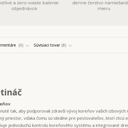
ostlivé a zero-waste balenie
denne čerstvo namiešané
objednávok
mieru
omentáre
0
Súvisiaci tovar
8
etináč
reňov
nuté tak, aby podporovali zdravší vývoj koreňov vašich izbových ra
ý priestor, vďaka čomu sú ideálne pre pestovateľov, ktorí chcú e
žňuje jednoduchú kontrolu koreňového systému a integrované dr