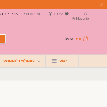
21 907 077 220
Po-Pi 10-16:00
EUR
Prihlásenie
0
ks
za
€ 0
ť
VONNÉ TYČINKY
Viac