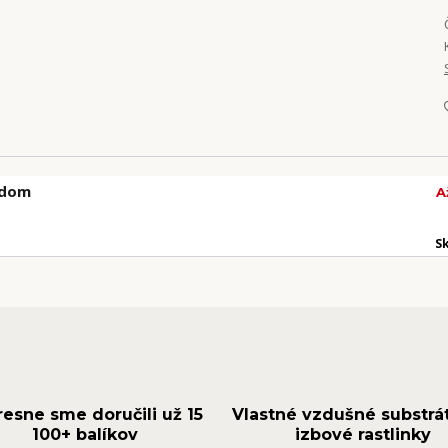
adom
A
S
resne sme doručili už 15
Vlastné vzdušné substrá
100+ balíkov
izbové rastlinky