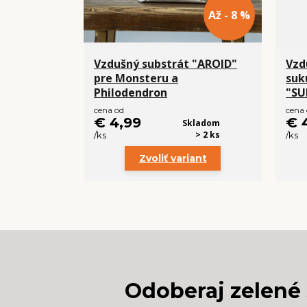
Až - 8 %
Vzdušný substrát "AROID"
Vzd
pre Monsteru a
suk
Philodendron
"SU
cena od
cena
€ 4,99
€ 
Skladom
> 2 ks
/
ks
/
ks
Zvoliť variant
Odoberaj zelené 