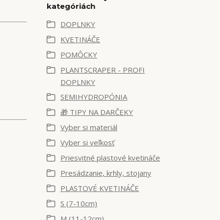
kategóriách
DOPLNKY
KVETINÁČE
POMÔCKY
PLANTSCRAPER - PROFI
DOPLNKY
SEMIHYDROPÓNIA
🎁 TIPY NA DARČEKY
Vyber si materiál
Vyber si veľkosť
Priesvitné plastové kvetináče
Presádzanie, krhly, stojany
PLASTOVÉ KVETINÁČE
S (7-10cm)
M (11-12cm)