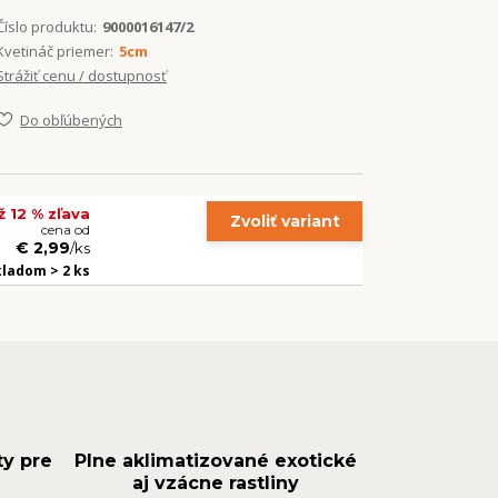
Číslo produktu:
9000016147/2
Kvetináč priemer:
5cm
Strážiť cenu / dostupnosť
Do obľúbených
ž 12 % zľava
Zvoliť variant
cena od
€ 2,99
/
ks
kladom > 2 ks
ty pre
Plne aklimatizované exotické
aj vzácne rastliny