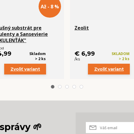
Až - 8 %
ušný substrát pre
Zeolit
ulenty a Sansevierie
KULENŤÁK"
 od
4,99
€ 6,99
Skladom
SKLADOM
> 2 ks
> 2 ks
/
ks
Zvoliť variant
Zvoliť variant
správy 🌱