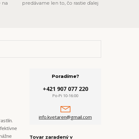
 na
predávame len to, čo rastie ďalej
Poradíme?
+421 907 077 220
Po-Pi 10-16:00
info.kvetaren@gmail.com
stlín.
fektívne
enážne
Tovar zaradený v