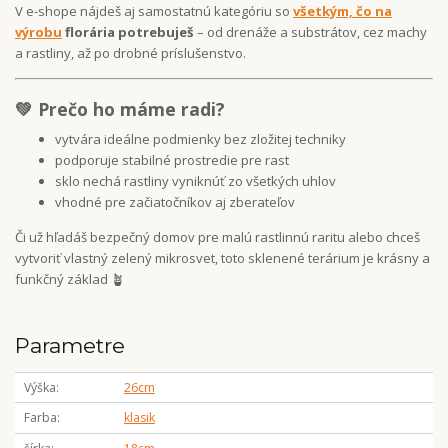
V e-shope nájdeš aj samostatnú kategóriu so
všetkým, čo na
výrobu
florária potrebuješ
– od drenáže a substrátov, cez machy
a rastliny, až po drobné príslušenstvo.
💚 Prečo ho máme radi?
vytvára ideálne podmienky bez zložitej techniky
podporuje stabilné prostredie pre rast
sklo nechá rastliny vyniknúť zo všetkých uhlov
vhodné pre začiatočníkov aj zberateľov
Či už hľadáš bezpečný domov pre malú rastlinnú raritu alebo chceš
vytvoriť vlastný zelený mikrosvet, toto sklenené terárium je krásny a
funkčný základ 🪴
Parametre
Výška
26cm
Farba
klasik