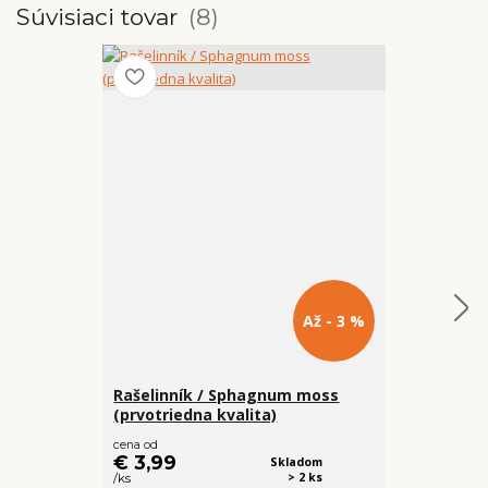
Súvisiaci tovar
8
Až - 3 %
Rašelinník / Sphagnum moss
Ochutnávka
(prvotriedna kvalita)
rastliny 4x
€ 18
cena od
€ 15,99
€ 3,99
Skladom
/
ks
> 2 ks
/
ks