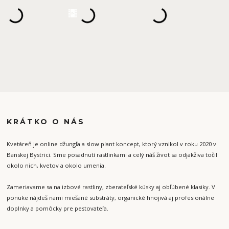
KRÁTKO O NÁS
Kvetáreň je online džungľa a slow plant koncept, ktorý vznikol v roku 2020 v
Banskej Bystrici. Sme posadnutí rastlinkami a celý náš život sa odjakživa točil
okolo nich, kvetov a okolo umenia.
Zameriavame sa na izbové rastliny, zberateľské kúsky aj obľúbené klasiky. V
ponuke nájdeš nami miešané substráty, organické hnojivá aj profesionálne
doplnky a pomôcky pre pestovateľa.