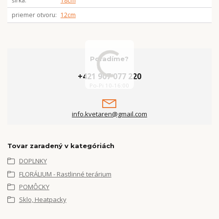
šírka
18cm
priemer otvoru
12cm
Poradíme?
+421 907 077 220
Po-Pi 10-16:00
info.kvetaren@gmail.com
Tovar zaradený v kategóriách
DOPLNKY
FLORÁLIUM - Rastlinné terárium
POMÔCKY
Sklo, Heatpacky