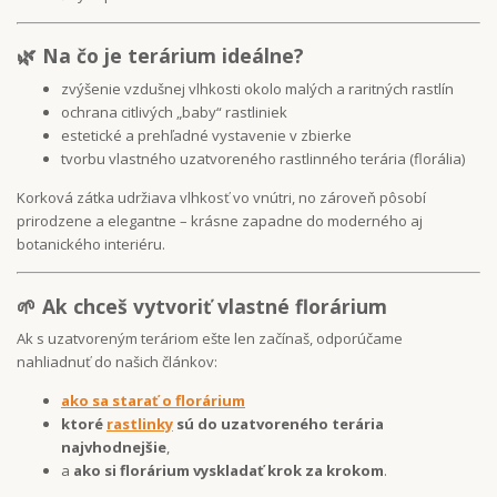
🌿 Na čo je terárium ideálne?
zvýšenie vzdušnej vlhkosti okolo malých a raritných rastlín
ochrana citlivých „baby“ rastliniek
estetické a prehľadné vystavenie v zbierke
tvorbu vlastného uzatvoreného rastlinného terária (florália)
Korková zátka udržiava vlhkosť vo vnútri, no zároveň pôsobí
prirodzene a elegantne – krásne zapadne do moderného aj
botanického interiéru.
🌱 Ak chceš vytvoriť vlastné florárium
Ak s uzatvoreným teráriom ešte len začínaš, odporúčame
nahliadnuť do našich článkov:
ako sa starať o florárium
ktoré
rastlinky
sú do uzatvoreného terária
najvhodnejšie
,
a
ako si florárium vyskladať krok za krokom
.