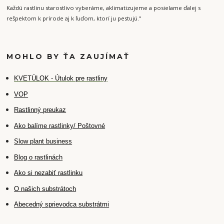
Každú rastlinu starostlivo vyberáme, aklimatizujeme a posielame ďalej s
rešpektom k prírode aj k ľuďom, ktorí ju pestujú."
MOHLO BY ŤA ZAUJÍMAŤ
K
VETÚLOK - Útulok pre rastliny
VOP
Rastlinný preukaz
Ako balíme rastlinky/ Poštovné
Slow plant business
Blog o rastlinách
Ako si nezabiť rastlinku
O našich substrátoch
Abecedný sprievodca substrátmi