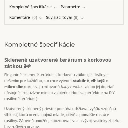
Kompletné špecifikácie
Parametre
Komentáre
0
Súvisiaci tovar
8
Kompletné špecifikácie
Sklenené uzatvorené terárium s korkovou
zátkou 🧪🌱
Elegantné sklenené terárium s korkovou zátkou je ideálnym
riešením pre každého, kto chce vytvoriť
stabilné, vlhkejšie
mikroklíma
pre svoju milovanú
baby raritku
– alebo jej dopriať
dôstojné, exkluzívne miesto v zbierke. Hodí sa perfektne na DIY
rastlinné terárium:)
Uzatvorený sklenený priestor pomáha udržiavať vyššiu vzdušnú
vlhkosť, ktorú ocenia najmä mladé, citlivé a pomalšie rastúce
rastliny. Zároveň umožňuje pozorovať rast a vývoj rastlinky zblízka,
bez rušivých prvkov.