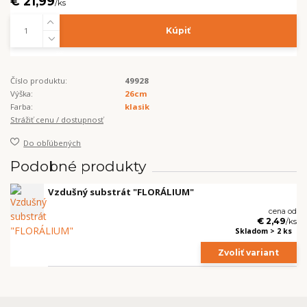
€ 21,99
/
ks
Kúpiť
Číslo produktu:
49928
Výška:
26cm
Farba:
klasik
Strážiť cenu / dostupnosť
Do obľúbených
Podobné produkty
Vzdušný substrát "FLORÁLIUM"
cena od
€ 2,49
/
ks
Skladom > 2 ks
Zvoliť variant