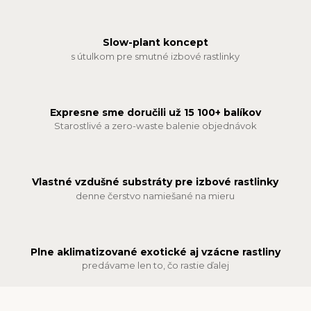
Slow-plant koncept
s útulkom pre smutné izbové rastlinky
Expresne sme doručili už 15 100+ balíkov
Starostlivé a zero-waste balenie objednávok
Vlastné vzdušné substráty pre izbové rastlinky
denne čerstvo namiešané na mieru
Plne aklimatizované exotické aj vzácne rastliny
predávame len to, čo rastie ďalej