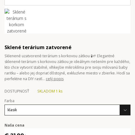
Sklené terárium zatvorené
Sklenené uzatvorené terárium s korkovou zátkou 🧪🌱 Elegantné
sklenené terárium s korkovou zátkou je ideálnym riešením pre každého,
kto chce vytvoriť stabilné, vlhkejšie mikroklíma pre svoju milovanú baby
raritku – alebo jej dopriať dôstojné, exkluzívne miesto v zbierke. Hodí sa
perfektne na DIY rastl...
celý popis
DOSTUPNOSŤ
SKLADOM 1 ks
Farba
Naša cena