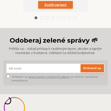
Zvoliť variant
Odoberaj zelené správy 🌱
Prihlás sa – získaš prístup k rastlinným tipom, akciám a tajným
novinkám z Kvetárne. Odhlásiť sa môžeš kedykoľvek.
Prihlásiť sa
Súhlasím so
spracovaním osobných údajov
za účelom zasielania
newslettera.