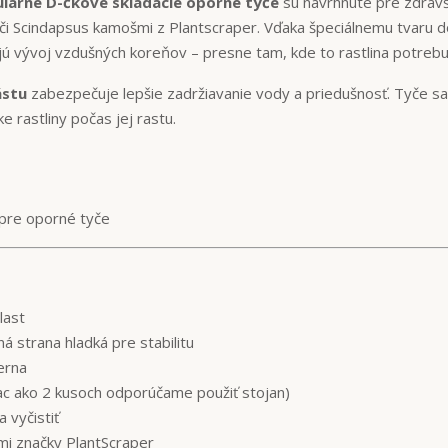
lárne D-čkové skladacie oporné tyče
sú navrhnuté pre zdravš
či Scindapsus kamošmi z Plantscraper. Vďaka špeciálnemu tvaru d
jú vývoj vzdušných koreňov – presne tam, kde to rastlina potrebu
ástu
zabezpečuje lepšie zadržiavanie vody a priedušnosť. Tyče sa
e rastliny počas jej rastu.
pre oporné tyče
last
á strana hladká pre stabilitu
ierna
iac ako 2 kusoch odporúčame použiť stojan)
 vyčistiť
mi značky PlantScraper