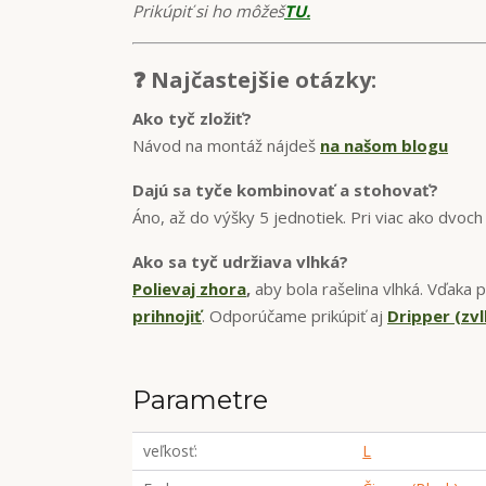
Prikúpiť si ho môžeš
TU.
❓ Najčastejšie otázky:
Ako tyč zložiť?
Návod na montáž nájdeš
na našom blogu
Dajú sa tyče kombinovať a stohovať?
Áno, až do výšky 5 jednotiek. Pri viac ako dvoc
Ako sa tyč udržiava vlhká?
Polievaj zhora
,
aby bola rašelina vlhká. Vďak
prihnojiť
. Odporúčame prikúpiť aj
Dripper (zv
Parametre
veľkosť
L