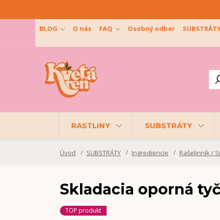
BLOG
O nás
FAQ
Osobný odber
SUBSTRÁT
RASTLINY
SUBSTRÁTY
Úvod
SUBSTRÁTY
Ingrediencie
Rašelinník /
Skladacia oporná tyč
TOP produkt