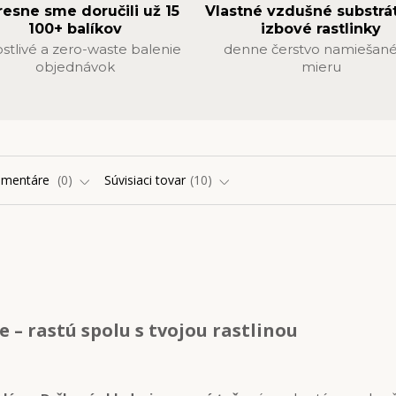
resne sme doručili už 15
Vlastné vzdušné substrá
100+ balíkov
izbové rastlinky
ostlivé a zero-waste balenie
denne čerstvo namiešané
objednávok
mieru
omentáre
0
Súvisiaci tovar
10
e – rastú spolu s tvojou rastlinou