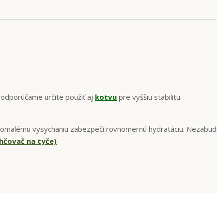
h odporúčame určite použiť aj
kotvu
pre vyššiu stabilitu.
a pomalému vysychaniu zabezpečí rovnomernú hydratáciu. Nezabud
lhčovač na tyče)