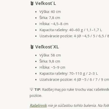
🪴 Veľkosť L
Výška: 40 cm
Šírka: 7,8 cm
Hĺbka: ~4,5–8 cm
Kapacita rašeliny: 40–60 g / 1,1–1,7 L
Uzatváracie pozície: 4 (Ø ~4,5 / 5 / 6,5 / 
🪴 Veľkosť XL
Výška: 58 cm
Šírka: 9,8 cm
Hĺbka: ~5–9 cm
Kapacita rašeliny: 70–110 g / 2–3 L
Uzatváracie pozície: 4 (Ø ~5 / 6 / 7 / 9 cm
💡
TIP:
Radšej maj po ruke trochu viac rašelinní
pozície.
Rašelinník
nie je súčasťou tohto balenia. Na fotk