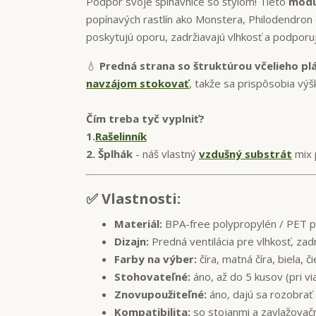
Podpor svoje šplhavnice so štýlom! Tieto
modu
popínavých rastlín ako Monstera, Philodendron 
poskytujú oporu, zadržiavajú vlhkosť a podporu
💧
Predná strana so štruktúrou včelieho pl
navzájom stokovať
, takže sa prispôsobia výšk
Čím treba tyč vyplniť?
1.
Rašelinník
2. Šplhák
- náš vlastný
vzdušný substrát
mix 
✅ Vlastnosti:
Materiál:
BPA-free polypropylén / PET p
Dizajn:
Predná ventilácia pre vlhkosť, zadn
Farby na výber:
číra, matná číra, biela, č
Stohovateľné:
áno, až do 5 kusov (pri v
Znovupoužiteľné:
áno, dajú sa rozobrať a
Kompatibilita:
so stojanmi a zavlažovač