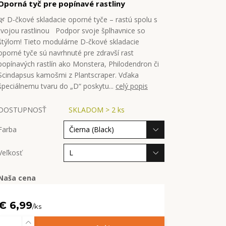
Oporná tyč pre popínavé rastliny
🌿 D-čkové skladacie oporné tyče – rastú spolu s
tvojou rastlinou Podpor svoje šplhavnice so
štýlom! Tieto modulárne D-čkové skladacie
oporné tyče sú navrhnuté pre zdravší rast
popínavých rastlín ako Monstera, Philodendron či
Scindapsus kamošmi z Plantscraper. Vďaka
špeciálnemu tvaru do „D“ poskytu...
celý popis
DOSTUPNOSŤ
SKLADOM > 2 ks
Farba
Veľkosť
Naša cena
€ 6,99
/
ks