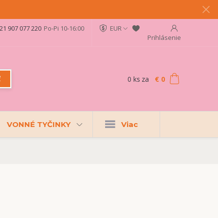
21 907 077 220
Po-Pi 10-16:00
EUR
Prihlásenie
0
ks
za
€ 0
ť
VONNÉ TYČINKY
Viac