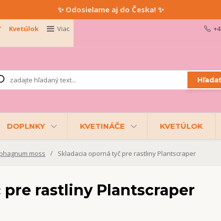
✨ Odosielame aj do Česka! ✨
Y
Kvetúlok
Viac
+4
Hľada
DOPLNKY
KVETINÁČE
KVETÚLOK
 Sphagnum moss
Skladacia oporná tyč pre rastliny Plantscraper
 pre rastliny Plantscraper