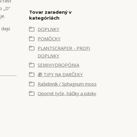
í rast
o „D“
Tovar zaradený v
je.
kategóriách
 dajú
DOPLNKY
POMÔCKY
PLANTSCRAPER - PROFI
DOPLNKY
SEMIHYDROPÓNIA
🎁 TIPY NA DARČEKY
Rašelinník / Sphagnum moss
Oporné tyče, háčiky a pásky