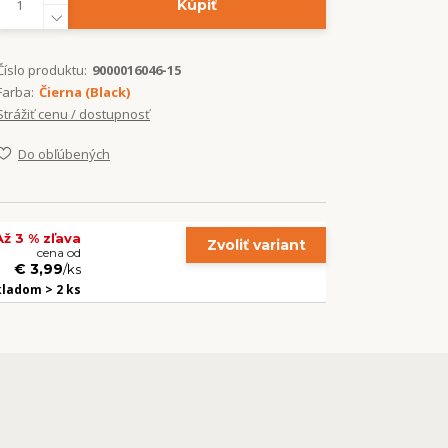
Kúpiť
Číslo produktu:
9000016046-15
Farba:
Čierna (Black)
Strážiť cenu / dostupnosť
Do obľúbených
Až 3 % zľava
Zvoliť variant
cena od
€ 3,99
/
ks
kladom > 2 ks