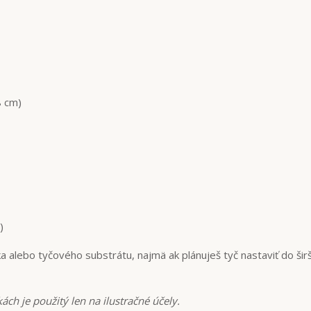
8 cm)
)
ka alebo tyčového substrátu, najmä ak plánuješ tyč nastaviť do šir
ách je použitý len na ilustračné účely.