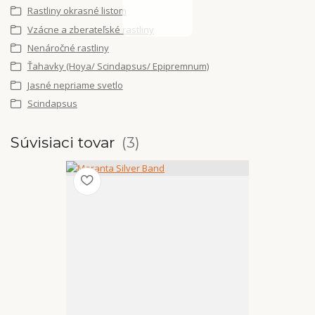
Rastliny okrasné listom
Vzácne a zberateľské rastliny
Nenáročné rastliny
Ťahavky (Hoya/ Scindapsus/ Epipremnum)
Jasné nepriame svetlo
Scindapsus
Súvisiaci tovar
3