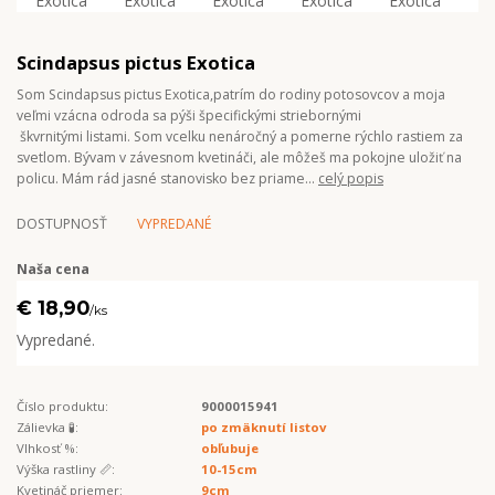
Scindapsus pictus Exotica
Som Scindapsus pictus Exotica,patrím do rodiny potosovcov a moja
veľmi vzácna odroda sa pýši špecifickými striebornými
škvrnitými listami. Som vcelku nenáročný a pomerne rýchlo rastiem za
svetlom. Bývam v závesnom kvetináči, ale môžeš ma pokojne uložiť na
policu. Mám rád jasné stanovisko bez priame...
celý popis
DOSTUPNOSŤ
VYPREDANÉ
Naša cena
€ 18,90
/
ks
Vypredané.
Číslo produktu:
9000015941
Zálievka 🧪:
po zmäknutí listov
Vlhkosť %:
obľubuje
Výška rastliny 📏:
10-15cm
Kvetináč priemer:
9cm