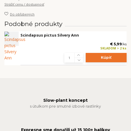
Strážiť cenu / dostupnosť
Do obľúbených
Podobné produkty
Scindapsus pictus Silvery Ann
€ 5,99
/
ks
SKLADOM > 2 ks
Kúpiť
Slow-plant koncept
s útulkom pre smutné izbové rastlinky
Expresne sme doručili už 15 100+ balíkov