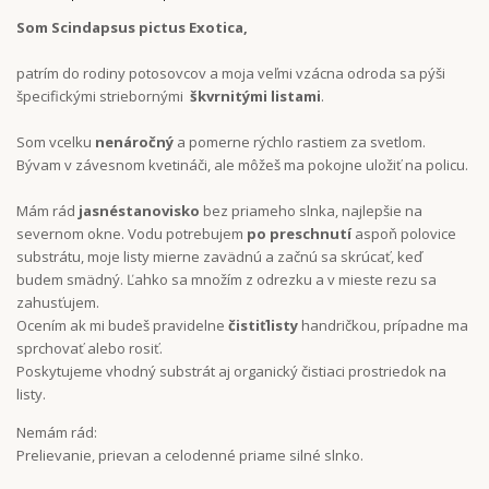
Som Scindapsus pictus Exotica,
patrím do rodiny potosovcov a moja veľmi vzácna odroda sa pýši
špecifickými striebornými
škvrnitými
listami
.
Som vcelku
nenáročný
a pomerne rýchlo rastiem za svetlom.
Bývam v závesnom kvetináči, ale môžeš ma pokojne uložiť na policu.
Mám rád
jasné
stanovisko
bez priameho slnka, najlepšie na
severnom okne. Vodu potrebujem
po preschnutí
aspoň polovice
substrátu, moje listy mierne zavädnú a začnú sa skrúcať, keď
budem smädný. Ľahko sa množím z odrezku a v mieste rezu sa
zahusťujem.
Ocením ak mi budeš pravidelne
čistiť
listy
handričkou, prípadne ma
sprchovať alebo rosiť.
Poskytujeme vhodný substrát aj organický čistiaci prostriedok na
listy.
Nemám rád:
Prelievanie, prievan a celodenné priame silné slnko.