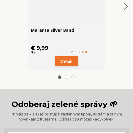
Maranta Silver Band
Rašelinníko
(handmade
cena od
€ 9,99
€ 10,99
VYPREDANÉ
/
ks
/
ks
Detail
Z
Odoberaj zelené správy 🌱
Prihlás sa – získaš prístup k rastlinným tipom, akciám a tajným
novinkám z Kvetárne. Odhlásiť sa môžeš kedykoľvek.