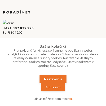
PORADÍME?
+421 907 077 220
Po-Pi 10-16:00
info.kvetaren@gmail.com
Dáš si koláčik?
Pre základnú funkčnosť, spríjemnenie používania webu,
analytické účely a v prípade udelenia súhlasu aj na účely cielenia
reklamy využívame súbory cookies. Nastavenie vlastných
preferencií cookies môžete kedykoľvek upraviť odkazom v
spodnej časti stránok.
Nastavenia
Upravit sběr cookies.
Súhlasím
Copyright 2020-2026 ©Kvetúlok / Kvetáreň
Súhlas môžete odmietnuť
tu
.
Vytvorené na
Eshop-rychlo.sk