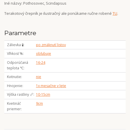
Iné názvy: Pothosovec, Scindapsus
Terakotový črepník je ilustračný ale ponúkame ručne robené
TU
.
Parametre
Zálievka 🧪
po zmäknutí listov
Vlhkosť %
obľubuje
Odporúčaná
16-24
teplota ℃
Kvitnutie
nie
Hnojenie
1x mesačne v lete
Výška rastliny 📏
10-15cm
Kvetináč
9cm
priemer