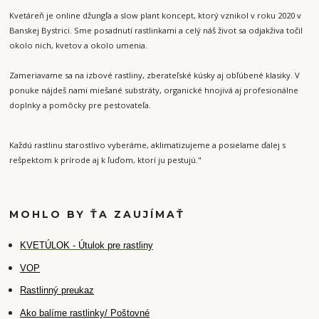
Kvetáreň je online džungľa a slow plant koncept, ktorý vznikol v roku 2020 v
Banskej Bystrici. Sme posadnutí rastlinkami a celý náš život sa odjakživa točil
okolo nich, kvetov a okolo umenia.
Zameriavame sa na izbové rastliny, zberateľské kúsky aj obľúbené klasiky. V
ponuke nájdeš nami miešané substráty, organické hnojivá aj profesionálne
doplnky a pomôcky pre pestovateľa.
Každú rastlinu starostlivo vyberáme, aklimatizujeme a posielame ďalej s
rešpektom k prírode aj k ľuďom, ktorí ju pestujú."
MOHLO BY ŤA ZAUJÍMAŤ
K
VETÚLOK - Útulok pre rastliny
VOP
Rastlinný preukaz
Ako balíme rastlinky/ Poštovné