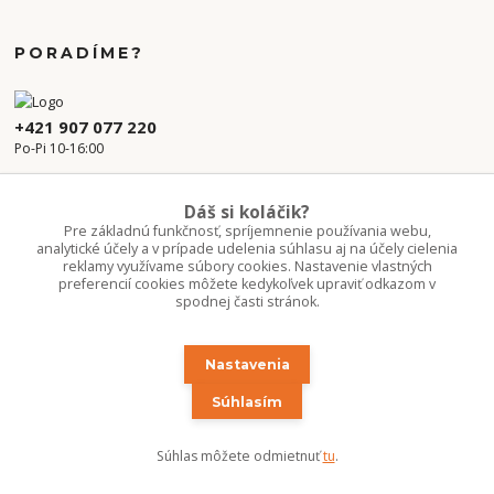
PORADÍME?
+421 907 077 220
Po-Pi 10-16:00
info.kvetaren@gmail.com
Dáš si koláčik?
Pre základnú funkčnosť, spríjemnenie používania webu,
analytické účely a v prípade udelenia súhlasu aj na účely cielenia
reklamy využívame súbory cookies. Nastavenie vlastných
preferencií cookies môžete kedykoľvek upraviť odkazom v
spodnej časti stránok.
Nastavenia
Upravit sběr cookies.
Súhlasím
Copyright 2020-2026 ©Kvetúlok / Kvetáreň
Súhlas môžete odmietnuť
tu
.
Vytvorené na
Eshop-rychlo.sk