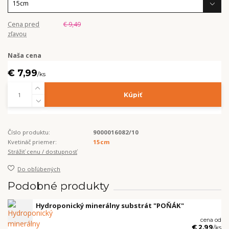
Cena pred
€ 9,49
zľavou
Naša cena
€ 7,99
/
ks
Kúpiť
Číslo produktu:
9000016082/10
Kvetináč priemer:
15cm
Strážiť cenu / dostupnosť
Do obľúbených
Podobné produkty
Hydroponický minerálny substrát "POŇÁK"
cena od
€ 2,99
/
ks