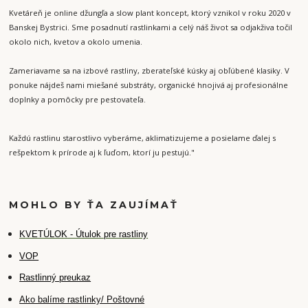
Kvetáreň je online džungľa a slow plant koncept, ktorý vznikol v roku 2020 v
Banskej Bystrici. Sme posadnutí rastlinkami a celý náš život sa odjakživa točil
okolo nich, kvetov a okolo umenia.
Zameriavame sa na izbové rastliny, zberateľské kúsky aj obľúbené klasiky. V
ponuke nájdeš nami miešané substráty, organické hnojivá aj profesionálne
doplnky a pomôcky pre pestovateľa.
Každú rastlinu starostlivo vyberáme, aklimatizujeme a posielame ďalej s
rešpektom k prírode aj k ľuďom, ktorí ju pestujú."
MOHLO BY ŤA ZAUJÍMAŤ
K
VETÚLOK - Útulok pre rastliny
VOP
Rastlinný preukaz
Ako balíme rastlinky/ Poštovné