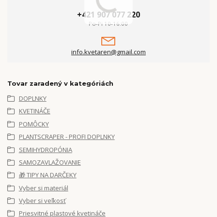
+421 907 077 220
Po-Pi 10-16:00
info.kvetaren@gmail.com
Tovar zaradený v kategóriách
DOPLNKY
KVETINÁČE
POMÔCKY
PLANTSCRAPER - PROFI DOPLNKY
SEMIHYDROPÓNIA
SAMOZAVLAŽOVANIE
🎁 TIPY NA DARČEKY
Vyber si materiál
Vyber si veľkosť
Priesvitné plastové kvetináče