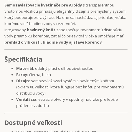
Samozavlažovacie kvetináče pre Aroidy
s transparentnou
vnútornou vložkou prinášajú elegantný dizajn a premyslený systém,
ktorý podporuje zdravý rast. Na dne sa nachádza aj priehľad, vďaka
ktorému vidíš hladinu vody v rezervoári.
Integrovaný
bavlnený knôt
zabezpečuje rovnomernú distribúciu
vody priamo ku koreňom, zatiaľ čo priesvitná vložka umožňuje mať
prehľad o vlhkosti, hladine vody aj stave koreňov
.
Špecifikácia
Materiál:
odolný plast s dlhou životnosťou
Farby:
čierna, biela
Dizajn:
samozavlažovací systém s bavlneným knôtom
(okrem XL veľkosti, ktorá funguje bez knôtu pre rovnomernú
distribúciu vody)
Ventilácia:
vetracie otvory v spodnej nádržke pre lepšie
prúdenie vzduchu
Dostupné veľkosti
Ø 7,5 cm (hore) × 5,5 cm (dole) × výška 8,5 cm