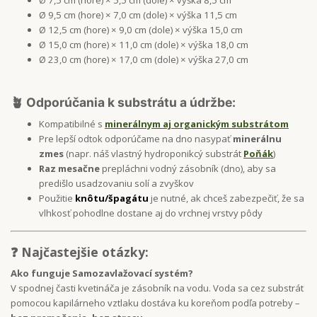
Ø 9,5 cm (hore) × 7,0 cm (dole) × výška 11,5 cm
Ø 12,5 cm (hore) × 9,0 cm (dole) × výška 15,0 cm
Ø 15,0 cm (hore) × 11,0 cm (dole) × výška 18,0 cm
Ø 23,0 cm (hore) × 17,0 cm (dole) × výška 27,0 cm
🪴 Odporúčania k substrátu a údržbe:
Kompatibilné s
minerálnym aj organickým substrátom
Pre lepší odtok odporúčame na dno nasypať
minerálnu
zmes
(napr. náš vlastný hydroponikcý substrát
Poňák
)
Raz mesačne
prepláchni vodný zásobník (dno), aby sa
predišlo usadzovaniu solí a zvyškov
Použitie
knôtu/špagátu
je nutné, ak chceš zabezpečiť, že sa
vlhkosť pohodlne dostane aj do vrchnej vrstvy pôdy
❓ Najčastejšie otázky:
Ako funguje Samozavlažovací systém?
V spodnej časti kvetináča je zásobník na vodu. Voda sa cez substrát
pomocou kapilárneho vztlaku dostáva ku koreňom podľa potreby –