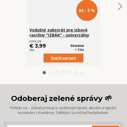
Až - 5 %
Vzdušný substrát pre izbové
Vzdušný su
rastliny "IZBÁK" - univerzálny
Monsteru a
cena od
cena od
€ 3,99
€ 4,99
Skladom
> 2 ks
/
ks
/
ks
Zvoliť variant
Z
Odoberaj zelené správy 🌱
Prihlás sa – získaš prístup k rastlinným tipom, akciám a tajným
novinkám z Kvetárne. Odhlásiť sa môžeš kedykoľvek.