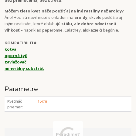
bez premočenia, bez stresu
.
Môžem tieto kvetináče použiť aj na iné rastliny než aroidy?
Áno! Hoci sú navrhnuté s ohľadom na
aroidy
, skvelo poslúžia aj
iným rastlinám, ktoré obľubujú
stálu, ale dobre odvetranú
vlhkosť
– napríklad peperomie, Calathey, alokázie či begónie.
KOMPATIBILITA
:
kotva
oporná tyč
zavlažovač
minerálny substrát
Parametre
Kvetináč
15cm
priemer
Poradíme?