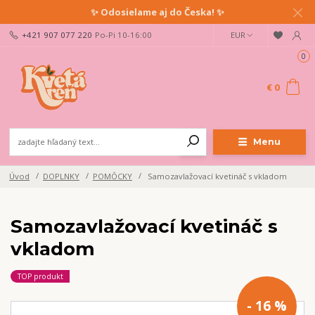
✨ Odosielame aj do Česka! ✨
+421 907 077 220
Po-Pi 10-16:00
EUR
0
€ 0
Menu
Úvod
DOPLNKY
POMÔCKY
Samozavlažovací kvetináč s vkladom
Samozavlažovací kvetináč s
vkladom
TOP produkt
- 16 %