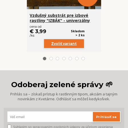
Vzdušný substrát pre izbové
Vzdušný su
rastliny "IZBÁK" - univerzálny
Monsteru a
cena od
cena od
€ 3,99
€ 4,99
Skladom
> 2 ks
/
ks
/
ks
Zvoliť variant
Z
Odoberaj zelené správy 🌱
Prihlás sa – získaš prístup k rastlinným tipom, akciám a tajným
novinkám z Kvetárne. Odhlásiť sa môžeš kedykoľvek.
Prihlásiť sa
Súhlasím so
spracovaním osobných údajov
za účelom zasielania