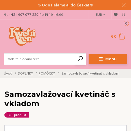
✨ Odosielame aj do Česka! ✨
+421 907 077 220
Po-Pi 10-16:00
EUR
0
€ 0
Menu
Úvod
DOPLNKY
POMÔCKY
Samozavlažovací kvetináč s vkladom
Samozavlažovací kvetináč s
vkladom
TOP produkt