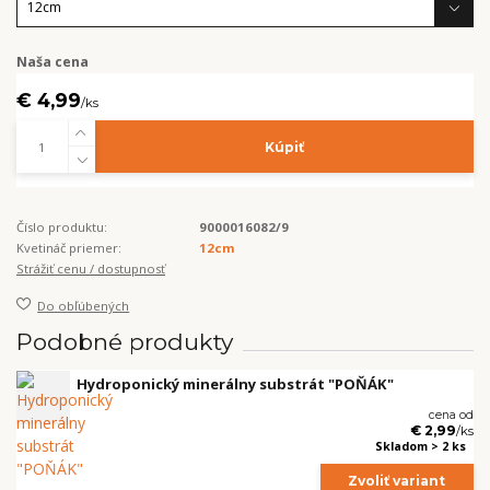
Naša cena
€ 4,99
/
ks
Kúpiť
Číslo produktu:
9000016082/9
Kvetináč priemer:
12cm
Strážiť cenu / dostupnosť
Do obľúbených
Podobné produkty
Hydroponický minerálny substrát "POŇÁK"
cena od
€ 2,99
/
ks
Skladom > 2 ks
Zvoliť variant