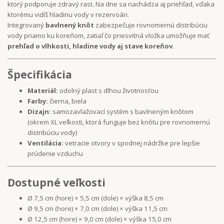
ktorý podporuje zdravý rast. Na dne sa nachádza aj priehľad, vďaka
ktorému vidíš hladinu vody v rezervoári.
Integrovaný
bavlnený knôt
zabezpečuje rovnomernú distribúciu
vody priamo ku koreňom, zatiaľ čo priesvitná vložka umožňuje mať
prehľad o vlhkosti, hladine vody aj stave koreňov
.
Špecifikácia
Materiál:
odolný plast s dlhou životnosťou
Farby:
čierna, biela
Dizajn:
samozavlažovací systém s bavlneným knôtom
(okrem XL veľkosti, ktorá funguje bez knôtu pre rovnomernú
distribúciu vody)
Ventilácia:
vetracie otvory v spodnej nádržke pre lepšie
prúdenie vzduchu
Dostupné veľkosti
Ø 7,5 cm (hore) × 5,5 cm (dole) × výška 8,5 cm
Ø 9,5 cm (hore) × 7,0 cm (dole) × výška 11,5 cm
Ø 12,5 cm (hore) × 9,0 cm (dole) × výška 15,0 cm