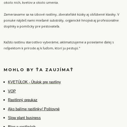
okolo nich, kvetov a okolo umenia.
Zameriavame sa na izbové rastliny, zberateľské kúsky aj obľúbené klasiky. V
ponuke nájdeš nami miešané substráty, organické hnojivá aj profesionálne
doplnky a pomôcky pre pestovateľa.
Každú rastlinu starostlivo vyberáme, aklimatizujeme a posielame ďalej s
rešpektom k prírode aj k ľuďom, ktorí ju pestujú."
MOHLO BY ŤA ZAUJÍMAŤ
K
VETÚLOK - Útulok pre rastliny
VOP
Rastlinný preukaz
Ako balíme rastlinky/ Poštovné
Slow plant business
Blog o rastlinách