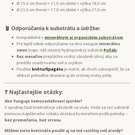
Ø 15,0 cm (hore) × 11,0 cm (dole) × výška 18,0 cm
Ø 23,0 cm (hore) × 17,0 cm (dole) × výška 27,0 cm
🪴 Odporúčania k substrátu a údržbe:
Kompatibilné s
minerálnym aj organickým substrátom
Pre lepší odtok odporúčame na dno nasypať
minerálnu
zmes
(napr. náš vlastný hydroponikcý substrát
Poňák
)
Raz mesačne
prepláchni vodný zásobník (dno), aby sa
predišlo usadzovaniu solí a zvyškov
Použitie
knôtu/špagátu
je nutné, ak chceš zabezpečiť, že sa
vlhkosť pohodlne dostane aj do vrchnej vrstvy pôdy
❓ Najčastejšie otázky:
Ako funguje Samozavlažovací systém?
V spodnej časti kvetináča je zásobník na vodu. Voda sa cez substrát
pomocou kapilárneho vztlaku dostáva ku koreňom podľa potreby –
bez premočenia, bez stresu
.
Môžem tieto kvetináče použiť aj na iné rastliny než aroidy?