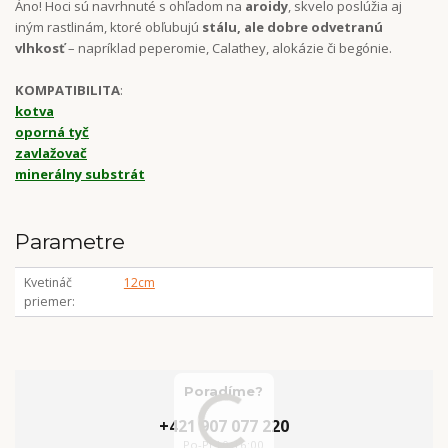
Áno! Hoci sú navrhnuté s ohľadom na
aroidy
, skvelo poslúžia aj
iným rastlinám, ktoré obľubujú
stálu, ale dobre odvetranú
vlhkosť
– napríklad peperomie, Calathey, alokázie či begónie.
KOMPATIBILITA
:
kotva
oporná tyč
zavlažovač
minerálny substrát
Parametre
Kvetináč
12cm
priemer
Poradíme?
+421 907 077 220
Po-Pi 10-16:00