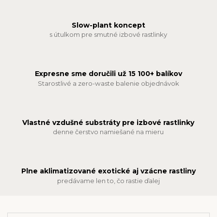
Slow-plant koncept
s útulkom pre smutné izbové rastlinky
Expresne sme doručili už 15 100+ balíkov
Starostlivé a zero-waste balenie objednávok
Vlastné vzdušné substráty pre izbové rastlinky
denne čerstvo namiešané na mieru
Plne aklimatizované exotické aj vzácne rastliny
predávame len to, čo rastie ďalej