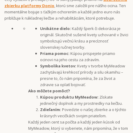
zbierku platformy Donio
, ktorú sme založili pre nášho ocina. Ten
momentálne bojuje s ťažkým ochorením a každé jedno euro nás
približuje k nákladnej liečbe a rehabilitáciám, ktoré potrebuje.
Unikátne dielo:
Každý šperk či dekorácia je
originál. Skutočné sušené kvety uchované v živici
symbolizujú večnú krásu a precíznosť
slovenskej ručnej tvorby.
Priama pomoc:
Kúpou prispejete priamo
ocinovi na jeho cestu za zdravím.
Symbolika kvetov:
Kvety v tvorbe MyMeadow
zachytávajú krehkosť prírody a silu okamihu –
presne to, čo nám pripomína, že za život a
zdravie sa oplatí bojovať.
Ako môžete pomôcť?
Kúpou produktu MyMeadow:
Získate
jedinečný doplnok a my prostriedky na liečbu.
Zdieľaním:
Povedzte o našej zbierke a o týchto
krásnych vecičkách svojim priateľom.
Každý jeden cent sa počíta a každý jeden kúsok od
MyMeadow, ktorý si vyberiete, nám pripomína, že v tom