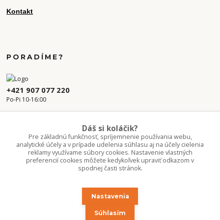
Kontakt
PORADÍME?
+421 907 077 220
Po-Pi 10-16:00
info.kvetaren@gmail.com
Dáš si koláčik?
Pre základnú funkčnosť, spríjemnenie používania webu,
analytické účely a v prípade udelenia súhlasu aj na účely cielenia
reklamy využívame súbory cookies. Nastavenie vlastných
preferencií cookies môžete kedykoľvek upraviť odkazom v
spodnej časti stránok.
Nastavenia
Upravit sběr cookies.
Súhlasím