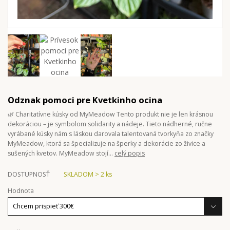
Odznak pomoci pre Kvetkinho ocina
🌿 Charitatívne kúsky od MyMeadow Tento produkt nie je len krásnou
dekoráciou – je symbolom solidarity a nádeje. Tieto nádherné, ručne
vyrábané kúsky nám s láskou darovala talentovaná tvorkyňa zo značky
MyMeadow, ktorá sa špecializuje na šperky a dekorácie zo živice a
sušených kvetov. MyMeadow stojí...
celý popis
DOSTUPNOSŤ
SKLADOM > 2 ks
Hodnota