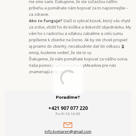
nie sme sami. Ďakujeme, že ste súčasťou nášho
príbehu a pomáhate nám bojovať za to najcennejšie –
za zdravie.
Ako to funguje?
Stačí si vybrať kúsok, ktorý vás chytil
za srdce, vložiť ho do košíka a dokončiť objednávku. My
vám ho s radosťou a vďakou zabalíme a celú sumu
pripíšeme k zbierke na Donio. Ak by ste chceli prispieť
aj priamo do zbierky, nezabudnite dať do odkazu 🪴
emoji, budeme vedieť, že ste to vy.
Ďakujeme, že nám pomáhate bojovať za nášho ocina.
Vaša pomoc a lúčna tvorba MyMeadow pre nás
znamenajú celý svet. ❤️
Poradíme?
+421 907 077 220
Po-Pi 10-16:00
info.kvetaren@gmail.com