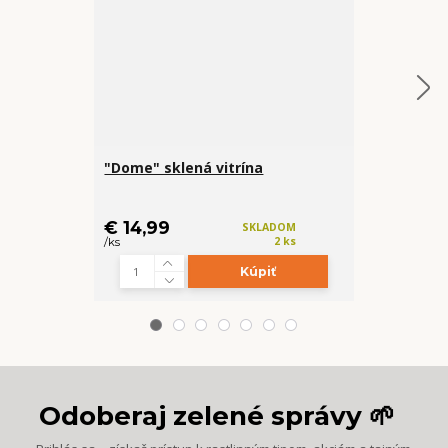
"Dome" sklená vitrína
Háčik na ťah
€ 14,99
€ 0,49
SKLADOM
2 ks
/
ks
/
ks
Kúpiť
Z
Odoberaj zelené správy 🌱