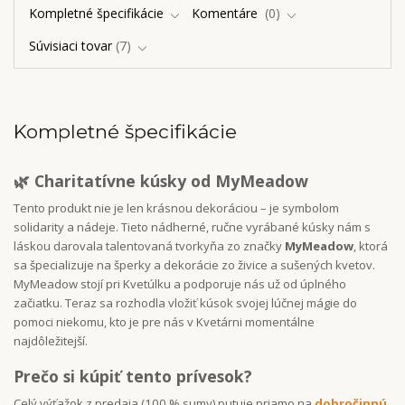
Kompletné špecifikácie
Komentáre
0
Súvisiaci tovar
7
Kompletné špecifikácie
🌿 Charitatívne kúsky od MyMeadow
Tento produkt nie je len krásnou dekoráciou – je symbolom
solidarity a nádeje. Tieto nádherné, ručne vyrábané kúsky nám s
láskou darovala talentovaná tvorkyňa zo značky
MyMeadow
, ktorá
sa špecializuje na šperky a dekorácie zo živice a sušených kvetov.
MyMeadow stojí pri Kvetúlku a podporuje nás už od úplného
začiatku. Teraz sa rozhodla vložiť kúsok svojej lúčnej mágie do
pomoci niekomu, kto je pre nás v Kvetárni momentálne
najdôležitejší.
Prečo si kúpiť tento prívesok?
Celý výťažok z predaja (100 % sumy) putuje priamo na
dobročinnú