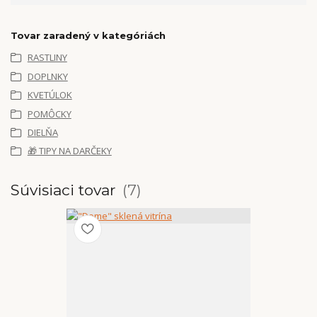
Tovar zaradený v kategóriách
RASTLINY
DOPLNKY
KVETÚLOK
POMÔCKY
DIELŇA
🎁 TIPY NA DARČEKY
Súvisiaci tovar
7