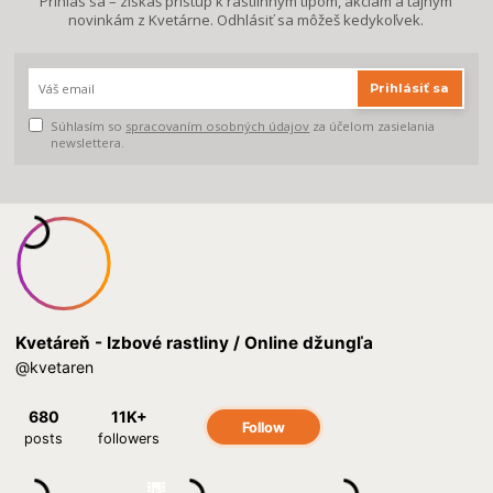
Prihlás sa – získaš prístup k rastlinným tipom, akciám a tajným
novinkám z Kvetárne. Odhlásiť sa môžeš kedykoľvek.
Prihlásiť sa
Súhlasím so
spracovaním osobných údajov
za účelom zasielania
newslettera.