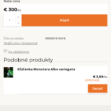
Naša cena
€ 300
/
ks
Kúpiť
Číslo produktu:
9000016184/8
Strážiť cenu / dostupnosť
Do obľúbených
Podobné produkty
Kľúčenka Monstera Albo variegata
€ 3,99
/
ks
VYPREDANÉ
Detail