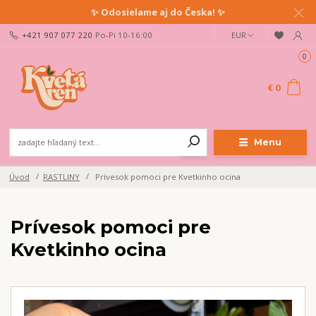
✨ Odosielame aj do Česka! ✨
+421 907 077 220
Po-Pi 10-16:00
EUR
0
€ 0
Menu
Úvod
RASTLINY
Prívesok pomoci pre Kvetkinho ocina
Prívesok pomoci pre
Kvetkinho ocina