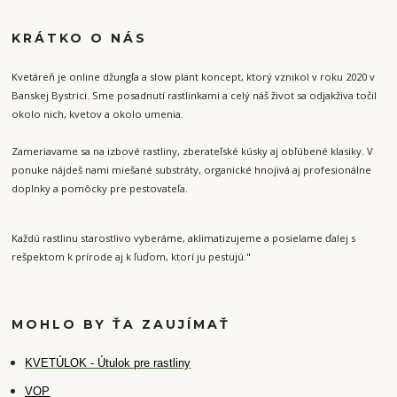
KRÁTKO O NÁS
Kvetáreň je online džungľa a slow plant koncept, ktorý vznikol v roku 2020 v
Banskej Bystrici. Sme posadnutí rastlinkami a celý náš život sa odjakživa točil
okolo nich, kvetov a okolo umenia.
Zameriavame sa na izbové rastliny, zberateľské kúsky aj obľúbené klasiky. V
ponuke nájdeš nami miešané substráty, organické hnojivá aj profesionálne
doplnky a pomôcky pre pestovateľa.
Každú rastlinu starostlivo vyberáme, aklimatizujeme a posielame ďalej s
rešpektom k prírode aj k ľuďom, ktorí ju pestujú."
MOHLO BY ŤA ZAUJÍMAŤ
K
VETÚLOK - Útulok pre rastliny
VOP