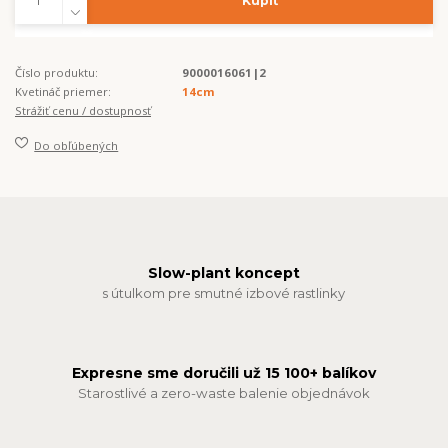
Kúpiť
Číslo produktu:
9000016061|2
Kvetináč priemer:
14cm
Strážiť cenu / dostupnosť
Do obľúbených
Slow-plant koncept
s útulkom pre smutné izbové rastlinky
Expresne sme doručili už 15 100+ balíkov
Starostlivé a zero-waste balenie objednávok