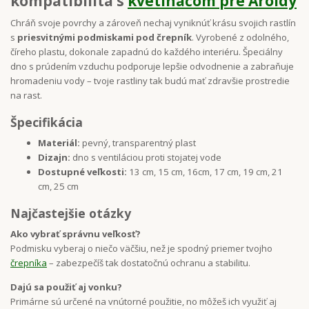
kompatibilita s
kvetináčom pre Aroidy
Chráň svoje povrchy a zároveň nechaj vyniknúť krásu svojich rastlín
s
priesvitnými podmiskami pod črepník
. Vyrobené z odolného,
číreho plastu, dokonale zapadnú do každého interiéru. Špeciálny
dno s prúdením vzduchu podporuje lepšie odvodnenie a zabraňuje
hromadeniu vody – tvoje rastliny tak budú mať zdravšie prostredie
na rast.
Špecifikácia
Materiál:
pevný, transparentný plast
Dizajn:
dno s ventiláciou proti stojatej vode
Dostupné veľkosti:
13 cm, 15 cm, 16cm, 17 cm, 19 cm, 21
cm, 25 cm
Najčastejšie otázky
Ako vybrať správnu veľkosť?
Podmisku vyberaj o niečo väčšiu, než je spodný priemer tvojho
črepníka
– zabezpečíš tak dostatočnú ochranu a stabilitu.
Dajú sa použiť aj vonku?
Primárne sú určené na vnútorné použitie, no môžeš ich využiť aj