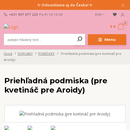
✨ Odosielame aj do Česka! ✨
+421 907 077 220
Po-Pi 10-16:00
EUR
0
€ 0
Menu
Úvod
DOPLNKY
POMÔCKY
Priehľadná podmiska (pre kvetináč pre
Aroidy)
Priehľadná podmiska (pre
kvetináč pre Aroidy)