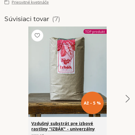
Priesvitné kvetináče
Súvisiaci tovar
7
TOP produkt
Až - 5 %
Vzdušný substrát pre izbové
Vzdušný su
rastliny "IZBÁK" - univerzálny
Monsteru a