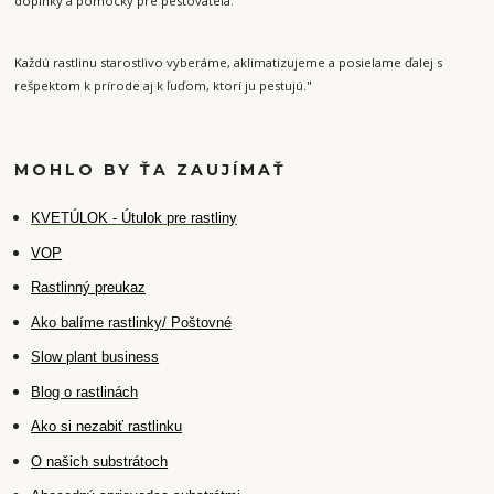
doplnky a pomôcky pre pestovateľa.
Každú rastlinu starostlivo vyberáme, aklimatizujeme a posielame ďalej s
rešpektom k prírode aj k ľuďom, ktorí ju pestujú."
MOHLO BY ŤA ZAUJÍMAŤ
K
VETÚLOK - Útulok pre rastliny
VOP
Rastlinný preukaz
Ako balíme rastlinky/ Poštovné
Slow plant business
Blog o rastlinách
Ako si nezabiť rastlinku
O našich substrátoch