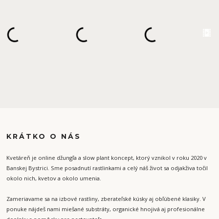
KRÁTKO O NÁS
Kvetáreň je online džungľa a slow plant koncept, ktorý vznikol v roku 2020 v
Banskej Bystrici. Sme posadnutí rastlinkami a celý náš život sa odjakživa točil
okolo nich, kvetov a okolo umenia.
Zameriavame sa na izbové rastliny, zberateľské kúsky aj obľúbené klasiky. V
ponuke nájdeš nami miešané substráty, organické hnojivá aj profesionálne