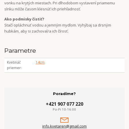
vonku na krytých miestach. Pri dlhodobom vystavení priamemu
slnku môže časom klesnúť ich priehľadnosť.
Ako podmisky čistiť?
Stačí opláchnuť vodou a jemným mydlom. Vyhýbaj sa drsným
hubkám, aby si zachoval/a ich čírosť.
Parametre
Kvetináč
14cm
priemer
Poradíme?
+421 907 077 220
Po-Pi 10-16:00
info.kvetaren@gmail.com