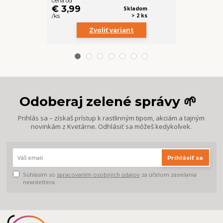
cena od
cena od
€ 3,99
€ 4,99
Skladom
> 2 ks
/
ks
/
ks
Zvoliť variant
Z
Odoberaj zelené správy 🌱
Prihlás sa – získaš prístup k rastlinným tipom, akciám a tajným
novinkám z Kvetárne. Odhlásiť sa môžeš kedykoľvek.
Prihlásiť sa
Súhlasím so
spracovaním osobných údajov
za účelom zasielania
newslettera.