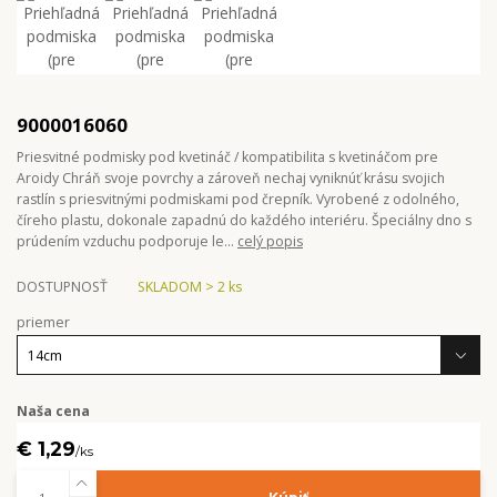
9000016060
Priesvitné podmisky pod kvetináč / kompatibilita s kvetináčom pre
Aroidy Chráň svoje povrchy a zároveň nechaj vyniknúť krásu svojich
rastlín s priesvitnými podmiskami pod črepník. Vyrobené z odolného,
číreho plastu, dokonale zapadnú do každého interiéru. Špeciálny dno s
prúdením vzduchu podporuje le...
celý popis
DOSTUPNOSŤ
SKLADOM > 2 ks
priemer
Naša cena
€ 1,29
/
ks