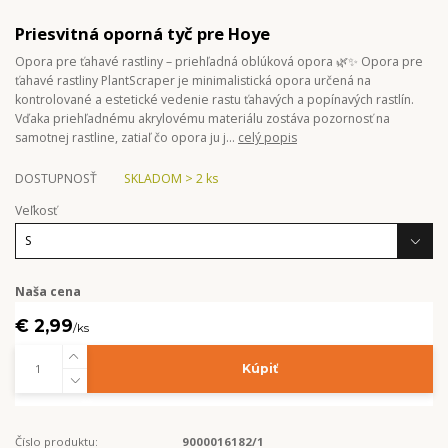
Priesvitná oporná tyč pre Hoye
Opora pre ťahavé rastliny – priehľadná oblúková opora 🌿✨ Opora pre
ťahavé rastliny PlantScraper je minimalistická opora určená na
kontrolované a estetické vedenie rastu ťahavých a popínavých rastlín.
Vďaka priehľadnému akrylovému materiálu zostáva pozornosť na
samotnej rastline, zatiaľ čo opora ju j...
celý popis
DOSTUPNOSŤ
SKLADOM > 2 ks
Veľkosť
Naša cena
€ 2,99
/
ks
Kúpiť
Číslo produktu:
9000016182/1