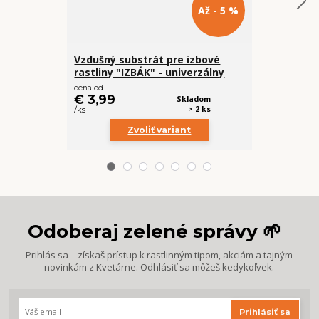
Až - 5 %
Vzdušný substrát pre izbové
Vzdušný su
rastliny "IZBÁK" - univerzálny
Monsteru a
cena od
cena od
€ 3,99
€ 4,99
Skladom
> 2 ks
/
ks
/
ks
Zvoliť variant
Z
Odoberaj zelené správy 🌱
Prihlás sa – získaš prístup k rastlinným tipom, akciám a tajným
novinkám z Kvetárne. Odhlásiť sa môžeš kedykoľvek.
Prihlásiť sa