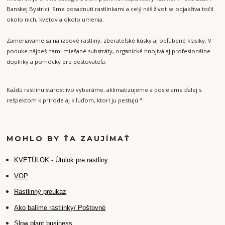
Banskej Bystrici. Sme posadnutí rastlinkami a celý náš život sa odjakživa točil
okolo nich, kvetov a okolo umenia.
Zameriavame sa na izbové rastliny, zberateľské kúsky aj obľúbené klasiky. V
ponuke nájdeš nami miešané substráty, organické hnojivá aj profesionálne
doplnky a pomôcky pre pestovateľa.
Každú rastlinu starostlivo vyberáme, aklimatizujeme a posielame ďalej s
rešpektom k prírode aj k ľuďom, ktorí ju pestujú."
MOHLO BY ŤA ZAUJÍMAŤ
K
VETÚLOK - Útulok pre rastliny
VOP
Rastlinný preukaz
Ako balíme rastlinky/ Poštovné
Slow plant business