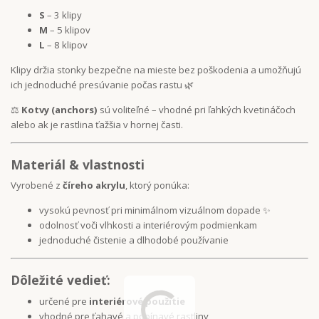
S
– 3 klipy
M
– 5 klipov
L
– 8 klipov
Klipy držia stonky bezpečne na mieste bez poškodenia a umožňujú
ich jednoduché presúvanie počas rastu 🌿
⚖️
Kotvy (anchors)
sú voliteľné – vhodné pri ľahkých kvetináčoch
alebo ak je rastlina ťažšia v hornej časti.
Materiál & vlastnosti
Vyrobené z
číreho akrylu
, ktorý ponúka:
vysokú pevnosť pri minimálnom vizuálnom dopade ✨
odolnosť voči vlhkosti a interiérovým podmienkam
jednoduché čistenie a dlhodobé používanie
Dôležité vedieť:
určené pre
interiérové použitie
vhodné pre ťahavé a popínavé rastliny