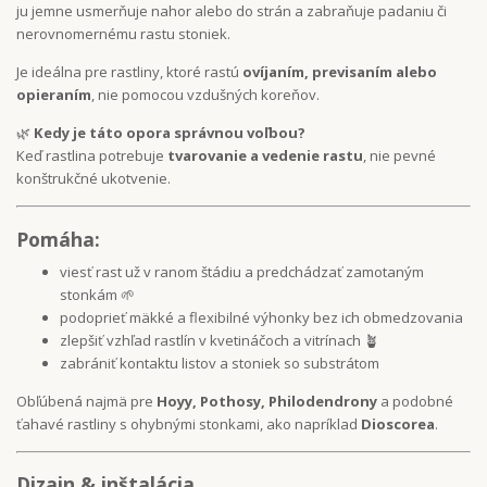
ju jemne usmerňuje nahor alebo do strán a zabraňuje padaniu či
nerovnomernému rastu stoniek.
Je ideálna pre rastliny, ktoré rastú
ovíjaním, previsaním alebo
opieraním
, nie pomocou vzdušných koreňov.
🌿
Kedy je táto opora správnou voľbou?
Keď rastlina potrebuje
tvarovanie a vedenie rastu
, nie pevné
konštrukčné ukotvenie.
Pomáha:
viesť rast už v ranom štádiu a predchádzať zamotaným
stonkám 🌱
podoprieť mäkké a flexibilné výhonky bez ich obmedzovania
zlepšiť vzhľad rastlín v kvetináčoch a vitrínach 🪴
zabrániť kontaktu listov a stoniek so substrátom
Obľúbená najmä pre
Hoyy, Pothosy, Philodendrony
a podobné
ťahavé rastliny s ohybnými stonkami, ako napríklad
Dioscorea
.
Dizajn & inštalácia