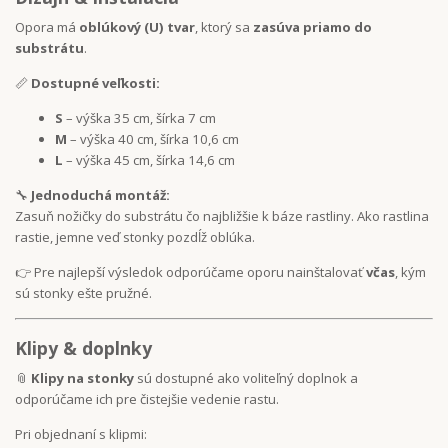
Opora má
oblúkový (U) tvar
, ktorý sa
zasúva priamo do
substrátu
.
📏
Dostupné veľkosti:
S
– výška 35 cm, šírka 7 cm
M
– výška 40 cm, šírka 10,6 cm
L
– výška 45 cm, šírka 14,6 cm
🔧
Jednoduchá montáž:
Zasuň nožičky do substrátu čo najbližšie k báze rastliny. Ako rastlina
rastie, jemne veď stonky pozdĺž oblúka.
👉 Pre najlepší výsledok odporúčame oporu nainštalovať
včas
, kým
sú stonky ešte pružné.
Klipy & doplnky
📎
Klipy na stonky
sú dostupné ako voliteľný doplnok a
odporúčame ich pre čistejšie vedenie rastu.
Pri objednaní s klipmi: