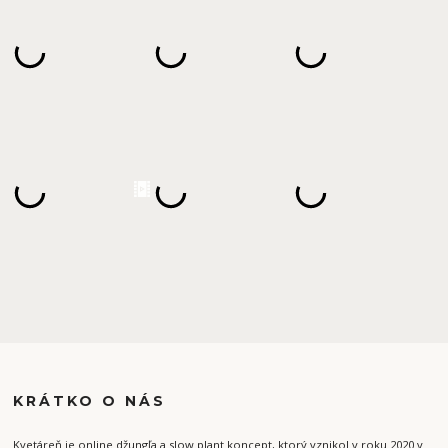
KRÁTKO O NÁS
Kvetáreň je online džungľa a slow plant koncept, ktorý vznikol v roku 2020 v