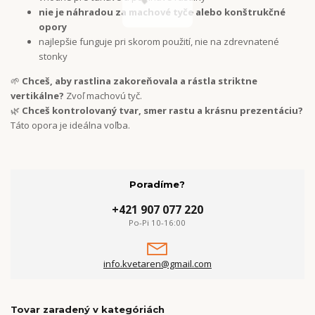
nie je náhradou za machové tyče alebo konštrukčné
opory
najlepšie funguje pri skorom použití, nie na zdrevnatené
stonky
🌱
Chceš, aby rastlina zakoreňovala a rástla striktne
vertikálne?
Zvoľ machovú tyč.
🌿
Chceš kontrolovaný tvar, smer rastu a krásnu prezentáciu?
Táto opora je ideálna voľba.
Poradíme?
+421 907 077 220
Po-Pi 10-16:00
info.kvetaren@gmail.com
Tovar zaradený v kategóriách