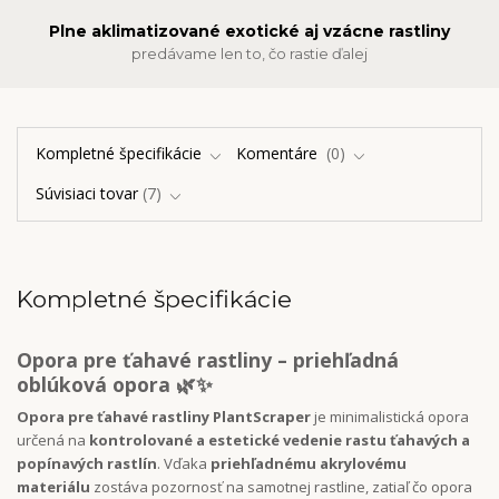
Plne aklimatizované exotické aj vzácne rastliny
predávame len to, čo rastie ďalej
Kompletné špecifikácie
Komentáre
0
Súvisiaci tovar
7
Kompletné špecifikácie
Opora pre ťahavé rastliny – priehľadná
oblúková opora 🌿✨
Opora pre ťahavé rastliny PlantScraper
je minimalistická opora
určená na
kontrolované a estetické vedenie rastu ťahavých a
popínavých rastlín
. Vďaka
priehľadnému akrylovému
materiálu
zostáva pozornosť na samotnej rastline, zatiaľ čo opora