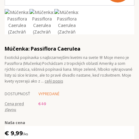
Múčenka: Passiflora Caerulea
Exotická popínavka s najbizarnejšími kvetmi na svete 🌸 Moje meno je
Passiflora (Mučenka) Pochádzam z tropických oblastí Ameriky a som
rýchlo rastúca, vášnivá popínavá liana. Moje zelené, hlboko vykrajované
listy sú síce krásne, ale to pravé divadlo nastane, keď rozkvitnem. Moje
kvety vyzerajú ako z ...
celý popis
DOSTUPNOSŤ
VYPREDANÉ
Cena pred
€ 19
zľavou
Naša cena
€ 9,99
/
ks