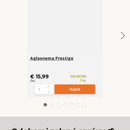
Aglaonema Prestige
Aglaonema 
€ 16,50
€ 15,99
SKLADOM
/
ks
1 ks
/
ks
Kúpiť