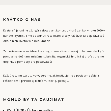
KRÁTKO O NÁS
Kvetáreň je online džungľa a slow plant koncept, ktorý vznikol v roku 2020 v
Banskej Bystrici. Sme posadnutí rastlinkami a celý náš život sa odjakživa točil
okolo nich, kvetov a okolo umenia.
Zameriavame sa na izbové rastliny, zberateľské kúsky aj obľúbené klasiky. V
ponuke nájdeš nami miešané substráty, organické hnojivá aj profesionálne
doplnky a pomôcky pre pestovateľa.
Každú rastlinu starostlivo vyberáme, aklimatizujeme a posielame ďalej s
rešpektom k prírode aj k ľuďom, ktorí ju pestujú."
MOHLO BY ŤA ZAUJÍMAŤ
K
VETÚLOK - Útulok pre rastliny