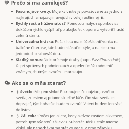
💚 Prečo si ma zamiluješ?
Fascinujúce kvety:
Moje kvitnutie je považované za jedno z
najkrajších a najzaujímavejších v celej rastlinnej ríši.
Rýchly rast a húževnatosť:
Pomocou malých úponkov sa
dokážem rýchlo vyšplhať po akejkoľvek opore a vytvoriť hustú
zelenú stenu.
Univerzálna kráska:
Počas leta ma môžeš letniť vonku na
balkóne či terase, kde budem lákať motýle, a na zimu ma
jednoducho schováš dnu.
Sladký bonus:
Niektoré moje druhy (napr.
Passiflora edulis
)
ťa pri správnych podmienkach a opelení môžu odmeniť
známym, chutným ovocím – marakujou.
🌤 Ako sa o mňa starať?
☀️
Svetlo:
Milujem slnko! Potrebujem čo najviac jasného
svetla, znesiem aj priame slnečné lúče. Čím viac svetla mi
dopraješ, tým bohatšie budem kvitnúť. V tieni budem len rásť
do listov.
💧
Zálievka:
Počas jari a leta, kedy aktívne rastiem a kvitnem,
potrebujem výdatnú zálievku. Substrát udržuj stále mierne
vlhký, ale nenechávaj ma stáť vo vode. V zime zálievku