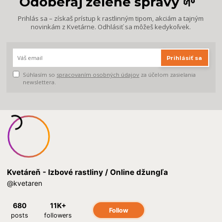
Odoberaj zelené správy 🌱
Prihlás sa – získaš prístup k rastlinným tipom, akciám a tajným
novinkám z Kvetárne. Odhlásiť sa môžeš kedykoľvek.
Prihlásiť sa
Súhlasím so
spracovaním osobných údajov
za účelom zasielania
newslettera.