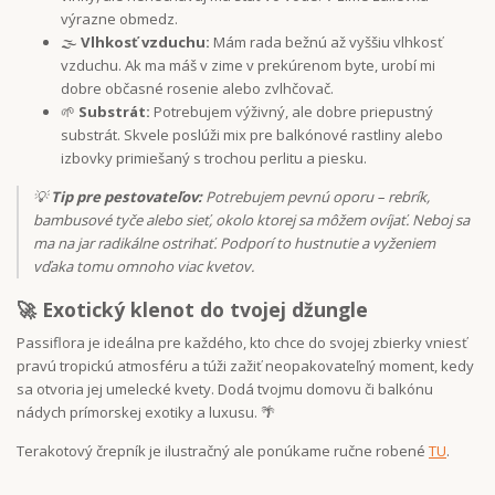
výrazne obmedz.
🌫️
Vlhkosť vzduchu:
Mám rada bežnú až vyššiu vlhkosť
vzduchu. Ak ma máš v zime v prekúrenom byte, urobí mi
dobre občasné rosenie alebo zvlhčovač.
🌱
Substrát:
Potrebujem výživný, ale dobre priepustný
substrát. Skvele poslúži mix pre balkónové rastliny alebo
izbovky primiešaný s trochou perlitu a piesku.
💡
Tip pre pestovateľov:
Potrebujem pevnú oporu – rebrík,
bambusové tyče alebo sieť, okolo ktorej sa môžem ovíjať. Neboj sa
ma na jar radikálne ostrihať. Podporí to hustnutie a vyženiem
vďaka tomu omnoho viac kvetov.
🚀 Exotický klenot do tvojej džungle
Passiflora je ideálna pre každého, kto chce do svojej zbierky vniesť
pravú tropickú atmosféru a túži zažiť neopakovateľný moment, kedy
sa otvoria jej umelecké kvety. Dodá tvojmu domovu či balkónu
nádych prímorskej exotiky a luxusu. 🌴
Terakotový črepník je ilustračný ale ponúkame ručne robené
TU
.