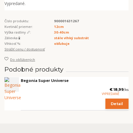
Vypredané.
Číslo produktu:
900001631267
Kvetináč priemer:
12cm
Výška rastliny 📏:
30-40cm
Zálievka 🧪:
stále vlhký substrát
Vlhkosť %:
obľubuje
Strážiť cenu / dostupnosť
Do obľúbených
Podobné produkty
Begonia Super Universe
€ 18,99
/
ks
VYPREDANÉ
Detail