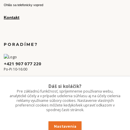
Ohlás sa telefonicky vopred
Kontakt
PORADÍME?
+421 907 077 220
Po-Pi 10-16:00
info.kvetaren@gmail.com
Dáš si koláčik?
Pre základnú funkčnosť, spríjemnenie používania webu,
analytické účely a v prípade udelenia súhlasu aj na účely cielenia
reklamy využívame súbory cookies. Nastavenie vlastných
preferencií cookies môžete kedykoľvek upraviť odkazom v
spodnej časti stránok.
Nastavenia
Upravit sběr cookies.