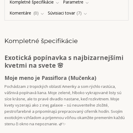
Kompletné špecifikácie
Parametre
Komentáre
0
Súvisiaci tovar
7
Kompletné špecifikácie
Exotická popínavka s najbizarnejšími
kvetmi na svete 🌸
Moje meno je Passiflora (Mučenka)
Pochádzam z tropických oblastí Ameriky a som rýchlo rastúca,
vášnivá popínavá liana. Moje zelené, hlboko vykrajované listy sú
síce krásne, ale to pravé divadlo nastane, keď rozkvitnem. Moje
kvety vyzerajú ako z inej galaxie – sú neuveriteľne zložité,
pestrofarebné a pripomínajú prepracovaný ciferník hodín. Svojím
exotickým vzhľadom a príjemnou vôňou okamžite premením každú
stenu či okno na nepoznanie. 🌿✨