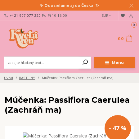
✨ Odosielame aj do Česka! ✨
+421 907 077 220
Po-Pi 10-16:00
EUR
0
€ 0
Menu
Úvod
RASTLINY
Múčenka: Passiflora Caerulea (Zachráň ma)
Múčenka: Passiflora Caerulea
(Zachráň ma)
- 47 %