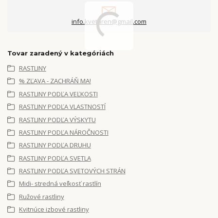
info.kvetaren@gmail.com
Tovar zaradený v kategóriách
RASTLINY
% ZĽAVA - ZACHRÁŇ MA!
RASTLINY PODĽA VEĽKOSTI
RASTLINY PODĽA VLASTNOSTÍ
RASTLINY PODĽA VÝSKYTU
RASTLINY PODĽA NÁROČNOSTI
RASTLINY PODĽA DRUHU
RASTLINY PODĽA SVETLA
RASTLINY PODĽA SVETOVÝCH STRÁN
Midi- stredná veľkosť rastlín
Ružové rastliny
Kvitnúce izbové rastliny