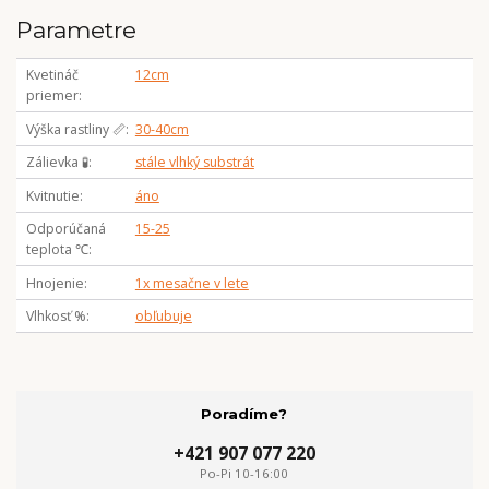
Parametre
Kvetináč
12cm
priemer
Výška rastliny 📏
30-40cm
Zálievka 🧪
stále vlhký substrát
Kvitnutie
áno
Odporúčaná
15-25
teplota ℃
Hnojenie
1x mesačne v lete
Vlhkosť %
obľubuje
Poradíme?
+421 907 077 220
Po-Pi 10-16:00