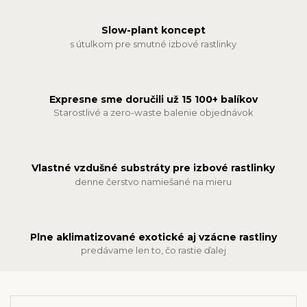
Slow-plant koncept
s útulkom pre smutné izbové rastlinky
Expresne sme doručili už 15 100+ balíkov
Starostlivé a zero-waste balenie objednávok
Vlastné vzdušné substráty pre izbové rastlinky
denne čerstvo namiešané na mieru
Plne aklimatizované exotické aj vzácne rastliny
predávame len to, čo rastie ďalej