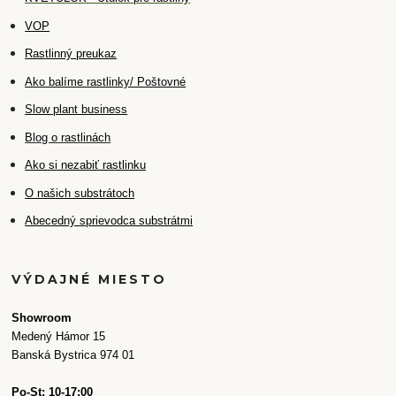
VOP
Rastlinný preukaz
Ako balíme rastlinky/ Poštovné
Slow plant business
Blog o rastlinách
Ako si nezabiť rastlinku
O našich substrátoch
Abecedný sprievodca substrátmi
VÝDAJNÉ MIESTO
Showroom
Medený Hámor 15
Banská Bystrica 974 01
Po-St: 10-17:00