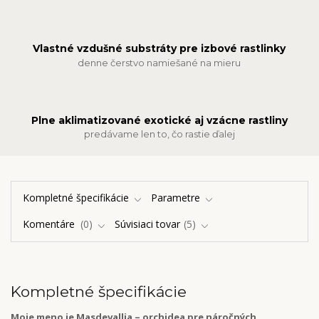
Vlastné vzdušné substráty pre izbové rastlinky
denne čerstvo namiešané na mieru
Plne aklimatizované exotické aj vzácne rastliny
predávame len to, čo rastie ďalej
Kompletné špecifikácie
Parametre
Komentáre
0
Súvisiaci tovar
5
Kompletné špecifikácie
Moje meno je Masdevallia – orchidea pre náročných