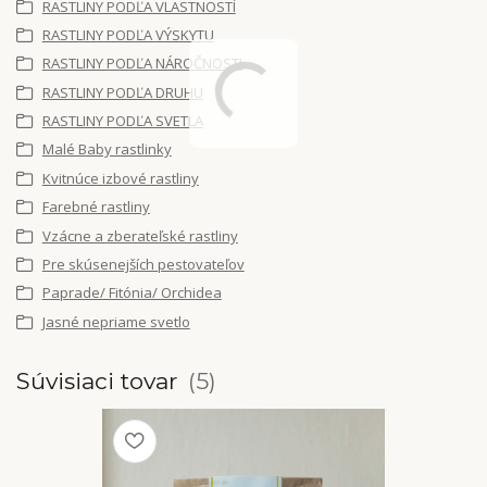
RASTLINY PODĽA VLASTNOSTÍ
RASTLINY PODĽA VÝSKYTU
RASTLINY PODĽA NÁROČNOSTI
RASTLINY PODĽA DRUHU
RASTLINY PODĽA SVETLA
Malé Baby rastlinky
Kvitnúce izbové rastliny
Farebné rastliny
Vzácne a zberateľské rastliny
Pre skúsenejších pestovateľov
Paprade/ Fitónia/ Orchidea
Jasné nepriame svetlo
Súvisiaci tovar
5