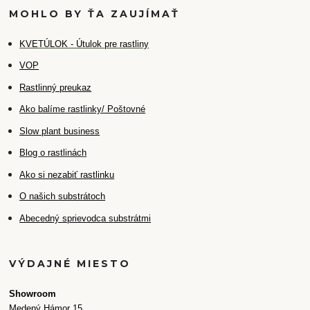
MOHLO BY ŤA ZAUJÍMAŤ
K
VETÚLOK - Útulok pre rastliny
VOP
Rastlinný preukaz
Ako balíme rastlinky/ Poštovné
Slow plant business
Blog o rastlinách
Ako si nezabiť rastlinku
O našich substrátoch
Abecedný sprievodca substrátmi
VÝDAJNÉ MIESTO
Showroom
Medený Hámor 15