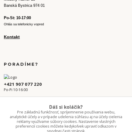
Banská Bystrica 974 01
Po-St: 10-17:00
Ohlás sa telefonicky vopred
Kontakt
PORADÍME?
+421 907 077 220
Po-Pi 10-16:00
info.kvetaren@gmail.com
Dáš si koláčik?
Pre základnú funkčnosť, spríjemnenie používania webu,
analytické účely a v prípade udelenia súhlasu aj na účely cielenia
reklamy využívame súbory cookies. Nastavenie vlastných
preferencií cookies môžete kedykoľvek upraviť odkazom v
spodnej časti stránok.