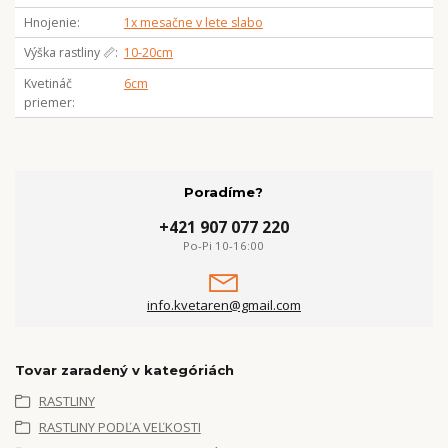
Hnojenie
1x mesačne v lete slabo
Výška rastliny 📏
10-20cm
Kvetináč
6cm
priemer
Poradíme?
+421 907 077 220
Po-Pi 10-16:00
info.kvetaren@gmail.com
Tovar zaradený v kategóriách
RASTLINY
RASTLINY PODĽA VEĽKOSTI