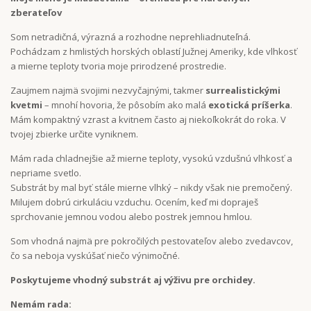
zberateľov
Som netradičná, výrazná a rozhodne neprehliadnuteľná.
Pochádzam z hmlistých horských oblastí Južnej Ameriky, kde vlhkosť
a mierne teploty tvoria moje prirodzené prostredie.
Zaujmem najmä svojimi nezvyčajnými, takmer
surrealistickými
kvetmi
– mnohí hovoria, že pôsobím ako malá
exotická príšerka
.
Mám kompaktný vzrast a kvitnem často aj niekoľkokrát do roka. V
tvojej zbierke určite vyniknem.
Mám rada chladnejšie až mierne teploty, vysokú vzdušnú vlhkosť a
nepriame svetlo.
Substrát by mal byť stále mierne vlhký – nikdy však nie premočený.
Milujem dobrú cirkuláciu vzduchu. Ocením, keď mi dopraješ
sprchovanie jemnou vodou alebo postrek jemnou hmlou.
Som vhodná najmä pre pokročilých pestovateľov alebo zvedavcov,
čo sa neboja vyskúšať niečo výnimočné.
Poskytujeme vhodný substrát aj výživu pre orchidey.
Nemám rada: