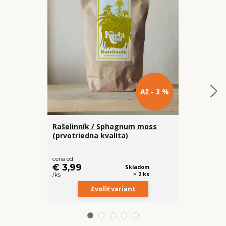
Až - 3 %
Rašelinník / Sphagnum moss
Anthurium 
(prvotriedna kvalita)
(Zachráň m
€ 13
cena od
€ 11,99
€ 3,99
Skladom
/
ks
> 2 ks
/
ks
Zvoliť variant