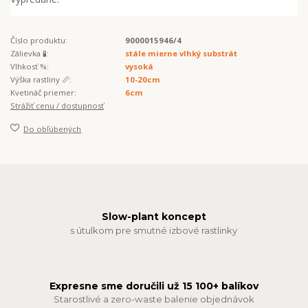
Číslo produktu:
9000015946/4
Zálievka 🧪:
stále mierne vlhký substrát
Vlhkosť %:
vysoká
Výška rastliny 📏:
10-20cm
Kvetináč priemer:
6cm
Strážiť cenu / dostupnosť
Do obľúbených
Slow-plant koncept
s útulkom pre smutné izbové rastlinky
Expresne sme doručili už 15 100+ balíkov
Starostlivé a zero-waste balenie objednávok