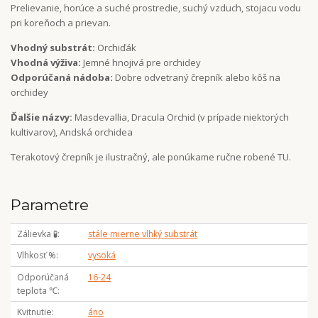
Prelievanie, horúce a suché prostredie, suchý vzduch, stojacu vodu
pri koreňoch a prievan.
Vhodný substrát:
Orchiďák
Vhodná výživa:
Jemné hnojivá pre orchidey
Odporúčaná nádoba:
Dobre odvetraný črepník alebo kôš na
orchidey
Ďalšie názvy:
Masdevallia, Dracula Orchid (v prípade niektorých
kultivarov), Andská orchidea
Terakotový črepník je ilustračný, ale ponúkame ručne robené TU.
Parametre
Zálievka 🧪
stále mierne vlhký substrát
Vlhkosť %
vysoká
Odporúčaná
16-24
teplota ℃
Kvitnutie
áno