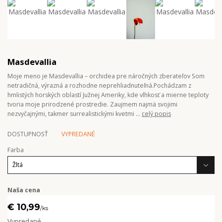
Masdevallia
Moje meno je Masdevallia – orchidea pre náročných zberateľov Som
netradičná, výrazná a rozhodne neprehliadnuteľná.Pochádzam z
hmlistých horských oblastí Južnej Ameriky, kde vlhkosť a mierne teploty
tvoria moje prirodzené prostredie. Zaujmem najmä svojimi
nezvyčajnými, takmer surrealistickými kvetmi ...
celý popis
DOSTUPNOSŤ
VYPREDANÉ
Farba
Naša cena
€ 10,99
/
ks
Vypredané.