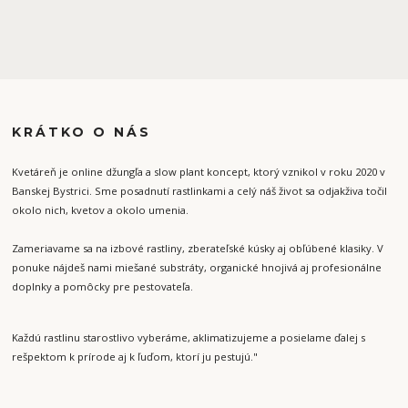
KRÁTKO O NÁS
Kvetáreň je online džungľa a slow plant koncept, ktorý vznikol v roku 2020 v
Banskej Bystrici. Sme posadnutí rastlinkami a celý náš život sa odjakživa točil
okolo nich, kvetov a okolo umenia.
Zameriavame sa na izbové rastliny, zberateľské kúsky aj obľúbené klasiky. V
ponuke nájdeš nami miešané substráty, organické hnojivá aj profesionálne
doplnky a pomôcky pre pestovateľa.
Každú rastlinu starostlivo vyberáme, aklimatizujeme a posielame ďalej s
rešpektom k prírode aj k ľuďom, ktorí ju pestujú."