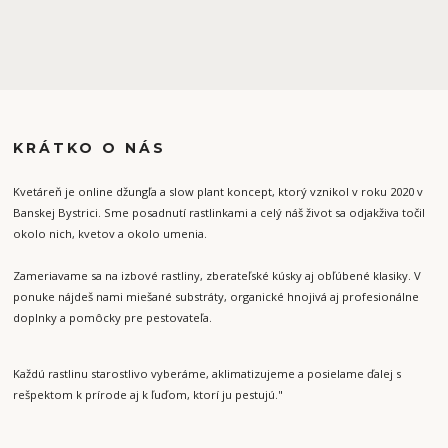
KRÁTKO O NÁS
Kvetáreň je online džungľa a slow plant koncept, ktorý vznikol v roku 2020 v
Banskej Bystrici. Sme posadnutí rastlinkami a celý náš život sa odjakživa točil
okolo nich, kvetov a okolo umenia.
Zameriavame sa na izbové rastliny, zberateľské kúsky aj obľúbené klasiky. V
ponuke nájdeš nami miešané substráty, organické hnojivá aj profesionálne
doplnky a pomôcky pre pestovateľa.
Každú rastlinu starostlivo vyberáme, aklimatizujeme a posielame ďalej s
rešpektom k prírode aj k ľuďom, ktorí ju pestujú."