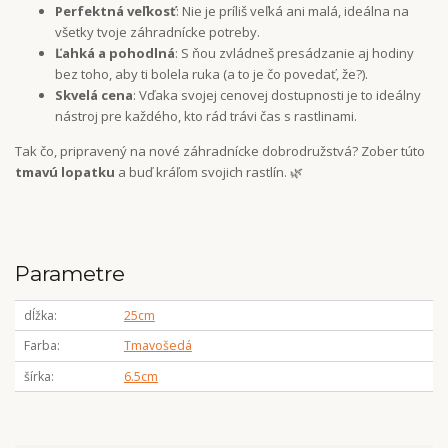
Perfektná veľkosť
: Nie je príliš veľká ani malá, ideálna na
všetky tvoje záhradnícke potreby.
Ľahká a pohodlná
: S ňou zvládneš presádzanie aj hodiny
bez toho, aby ti bolela ruka (a to je čo povedať, že?).
Skvelá cena
: Vďaka svojej cenovej dostupnosti je to ideálny
nástroj pre každého, kto rád trávi čas s rastlinami.
Tak čo, pripravený na nové záhradnícke dobrodružstvá? Zober túto
tmavú lopatku
a buď kráľom svojich rastlín. 🌿
Parametre
dĺžka
25cm
Farba
Tmavošedá
šírka
6.5cm