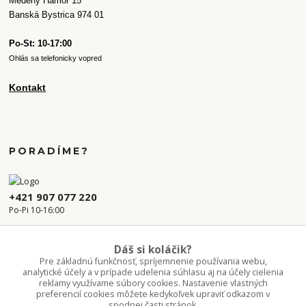
Medený Hámor 15
Banská Bystrica 974 01
Po-St: 10-17:00
Ohlás sa telefonicky vopred
Kontakt
PORADÍME?
+421 907 077 220
Po-Pi 10-16:00
info.kvetaren@gmail.com
Dáš si koláčik?
Pre základnú funkčnosť, spríjemnenie používania webu,
analytické účely a v prípade udelenia súhlasu aj na účely cielenia
reklamy využívame súbory cookies. Nastavenie vlastných
preferencií cookies môžete kedykoľvek upraviť odkazom v
spodnej časti stránok.