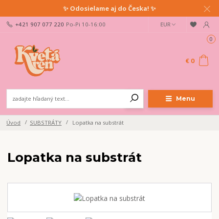
✨ Odosielame aj do Česka! ✨
+421 907 077 220
Po-Pi 10-16:00
EUR
0
€ 0
Menu
Úvod
SUBSTRÁTY
Lopatka na substrát
Lopatka na substrát