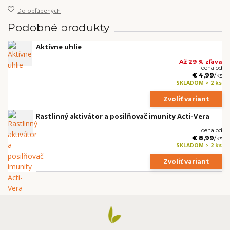
Do obľúbených
Podobné produkty
Aktívne uhlie
Až 29 % zľava
cena od
€ 4,99
/
ks
SKLADOM > 2 ks
Zvoliť variant
Rastlinný aktivátor a posilňovač imunity Acti-Vera
cena od
€ 8,99
/
ks
SKLADOM > 2 ks
Zvoliť variant