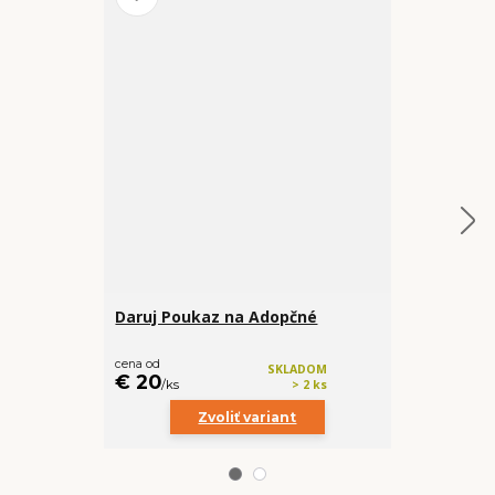
Daruj Poukaz na Adopčné
Keramický 
(bordový)
€ 9,90
cena od
SKLADOM
€ 20
/
ks
/
ks
> 2 ks
Zvoliť variant