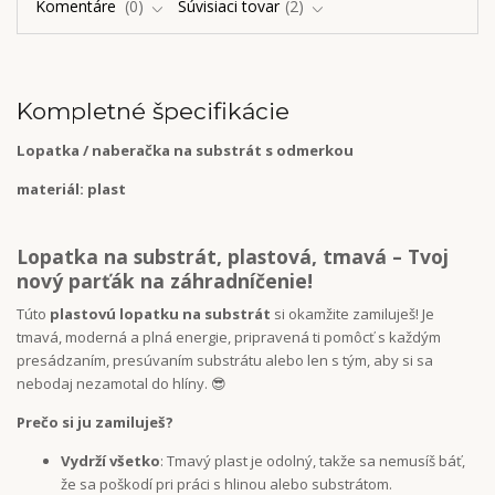
Komentáre
0
Súvisiaci tovar
2
Kompletné špecifikácie
Lopatka / naberačka na substrát s odmerkou
materiál: plast
Lopatka na substrát, plastová, tmavá – Tvoj
nový parťák na záhradníčenie!
Túto
plastovú lopatku na substrát
si okamžite zamiluješ! Je
tmavá, moderná a plná energie, pripravená ti pomôcť s každým
presádzaním, presúvaním substrátu alebo len s tým, aby si sa
nebodaj nezamotal do hlíny. 😎
Prečo si ju zamiluješ?
Vydrží všetko
: Tmavý plast je odolný, takže sa nemusíš báť,
že sa poškodí pri práci s hlinou alebo substrátom.