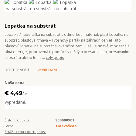
Lopatka na substrát
Lopatka / naberačka na substrát s odmerkou materiál: plast Lopatka na
substrát, plastová, tmavá – Tvoj nový parťák na záhradníčenie! Túto
plastovú lopatku na substrát si okamžite zamiluješ! Je tmavá, moderná a
plná energie, pripravená ti pomôcť s každým presádzaním, presúvaním
substrátu alebo len s ...
celý popis
DOSTUPNOSŤ
VYPREDANÉ
Naša cena
€ 4,49
/
ks
Vypredané.
Číslo produktu:
900000901
Farba:
Tmavošedá
Strážiť cenu / dostupnosť