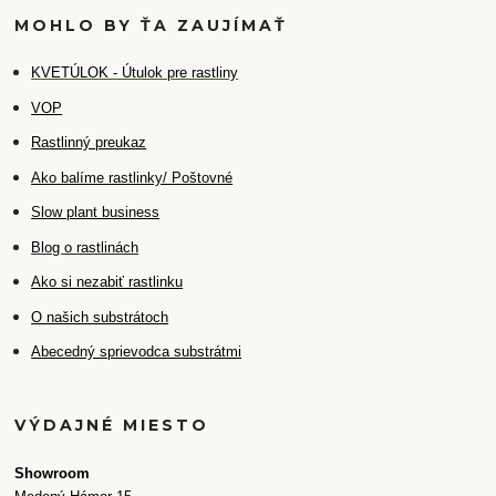
MOHLO BY ŤA ZAUJÍMAŤ
K
VETÚLOK - Útulok pre rastliny
VOP
Rastlinný preukaz
Ako balíme rastlinky/ Poštovné
Slow plant business
Blog o rastlinách
Ako si nezabiť rastlinku
O našich substrátoch
Abecedný sprievodca substrátmi
VÝDAJNÉ MIESTO
Showroom