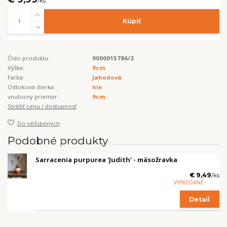
/
ks
Kúpiť
Číslo produktu:
9000015786/2
Výška:
9cm
Farba:
Jahodová
Odtoková dierka:
nie
vnutorny priemer:
9cm
Strážiť cenu / dostupnosť
Do obľúbených
Podobné produkty
Sarracenia purpurea 'Judith' - mäsožravka
€ 9,49
/
ks
VYPREDANÉ
Detail