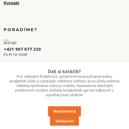
Kontakt
PORADÍME?
+421 907 077 220
Po-Pi 10-16:00
info.kvetaren@gmail.com
Dáš si koláčik?
Pre základnú funkčnosť, spríjemnenie používania webu,
analytické účely a v prípade udelenia súhlasu aj na účely cielenia
reklamy využívame súbory cookies. Nastavenie vlastných
preferencií cookies môžete kedykoľvek upraviť odkazom v
spodnej časti stránok.
Nastavenia
Upravit sběr cookies.
Súhlasím
Copyright 2020-2026 ©Kvetúlok / Kvetáreň