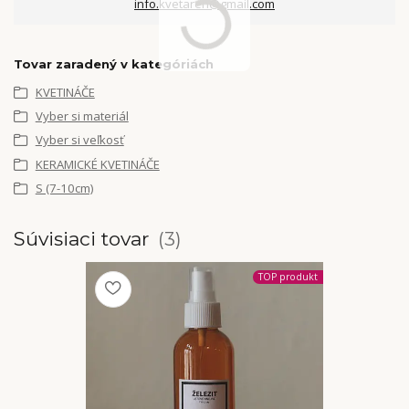
info.kvetaren@gmail.com
Tovar zaradený v kategóriách
KVETINÁČE
Vyber si materiál
Vyber si veľkosť
KERAMICKÉ KVETINÁČE
S (7-10cm)
Súvisiaci tovar
3
TOP produkt