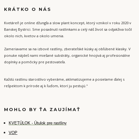
KRÁTKO O NÁS
Kvetáreň je online džungľa a slow plant koncept, ktorý vznikol v roku 2020 v
Banskej Bystrici. Sme posadnutí rastlinkami a celý náš život sa odjakživa točil
okolo nich, kvetov a okolo umenia.
Zameriavame sa na izbové rastliny, zberateľské kúsky aj obľúbené klasiky. V
ponuke nájdeš nami miešané substráty, organické hnojivá aj profesionálne
doplnky a pomôcky pre pestovateľa.
Každú rastlinu starostlivo vyberáme, aklimatizujeme a posielame ďalej s
rešpektom k prírode aj k ľuďom, ktorí ju pestujú."
MOHLO BY ŤA ZAUJÍMAŤ
K
VETÚLOK - Útulok pre rastliny
VOP