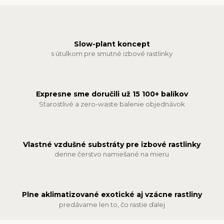
Slow-plant koncept
s útulkom pre smutné izbové rastlinky
Expresne sme doručili už 15 100+ balíkov
Starostlivé a zero-waste balenie objednávok
Vlastné vzdušné substráty pre izbové rastlinky
denne čerstvo namiešané na mieru
Plne aklimatizované exotické aj vzácne rastliny
predávame len to, čo rastie ďalej