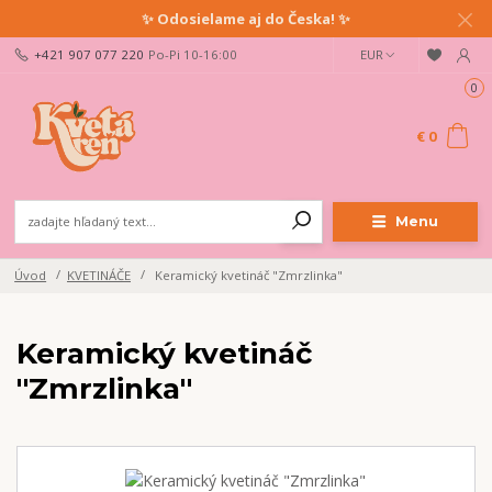
✨ Odosielame aj do Česka! ✨
+421 907 077 220
Po-Pi 10-16:00
EUR
Ahoj milovník rastlín!
Buď prvý/á, kto sa dozvie o pestovateľských tipoch, našich
0
novinkách a zľavách.
Prihlás sa na newsletter a získaj zľavu na nákup!
€ 0
Odoslať
Menu
Prajem si odoberať novinky e-mailom podľa
podmienok spracovania
osobných údajov
.
Úvod
KVETINÁČE
Keramický kvetináč "Zmrzlinka"
Súhlasím so
spracovaním osobných údajov
pre účely registrácie.
Keramický kvetináč
Zatvoriť
"Zmrzlinka"