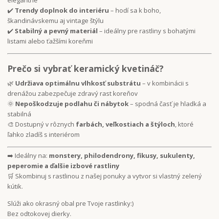
elegantne
✔️
Trendy doplnok do interiéru
– hodí sa k boho,
škandinávskemu aj vintage štýlu
✔️
Stabilný a pevný materiál
– ideálny pre rastliny s bohatými
listami alebo ťažšími koreňmi
Prečo si vybrať keramický kvetináč?
🌿
Udržiava optimálnu vlhkosť substrátu
– v kombinácii s
drenážou zabezpečuje zdravý rast koreňov
🌞
Nepoškodzuje podlahu či nábytok
– spodná časť je hladká a
stabilná
🎨 Dostupný v rôznych
farbách, veľkostiach a štýloch
, ktoré
ľahko zladíš s interiérom
➡️ Ideálny na:
monstery, philodendrony, fikusy, sukulenty,
peperomie a ďalšie izbové rastliny
🛒 Skombinuj s rastlinou z našej ponuky a vytvor si vlastný zelený
kútik.
Slúži ako okrasný obal pre Tvoje rastlinky:)
Bez odtokovej dierky.