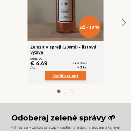
Až - 10 %
Železit v spreji (200ml) - listová
Drevený sto
výživa
cena od
€ 8,49
€ 4,49
Skladom
/
ks
> 2 ks
/
ks
Zvoliť variant
Odoberaj zelené správy 🌱
Prihlás sa – získaš prístup k rastlinným tipom, akciám a tajným