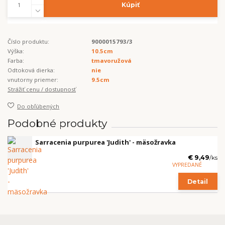
Kúpiť
Číslo produktu:
9000015793/3
Výška:
10.5cm
Farba:
tmavoružová
Odtoková dierka:
nie
vnutorny priemer:
9.5cm
Strážiť cenu / dostupnosť
Do obľúbených
Podobné produkty
Sarracenia purpurea 'Judith' - mäsožravka
€ 9,49
/
ks
VYPREDANÉ
Detail