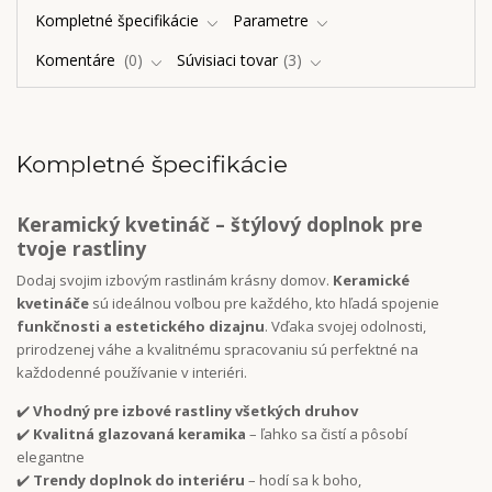
Kompletné špecifikácie
Parametre
Komentáre
0
Súvisiaci tovar
3
Kompletné špecifikácie
Keramický kvetináč – štýlový doplnok pre
tvoje rastliny
Dodaj svojim izbovým rastlinám krásny domov.
Keramické
kvetináče
sú ideálnou voľbou pre každého, kto hľadá spojenie
funkčnosti a estetického dizajnu
. Vďaka svojej odolnosti,
prirodzenej váhe a kvalitnému spracovaniu sú perfektné na
každodenné používanie v interiéri.
✔️
Vhodný pre izbové rastliny všetkých druhov
✔️
Kvalitná glazovaná keramika
– ľahko sa čistí a pôsobí
elegantne
✔️
Trendy doplnok do interiéru
– hodí sa k boho,