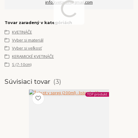
info.kvetaren@gmail.com
Tovar zaradený v kategóriách
KVETINÁČE
Vyber si materiál
Vyber si veľkosť
KERAMICKÉ KVETINÁČE
S (7-10cm)
Súvisiaci tovar
3
TOP produkt