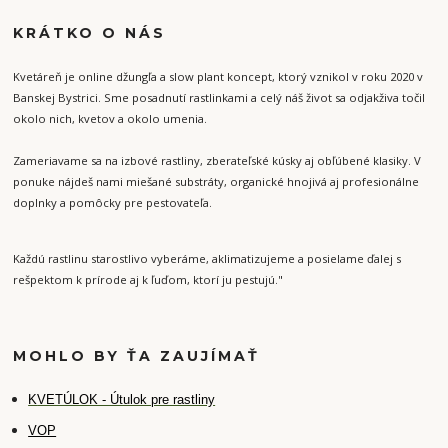
KRÁTKO O NÁS
Kvetáreň je online džungľa a slow plant koncept, ktorý vznikol v roku 2020 v
Banskej Bystrici. Sme posadnutí rastlinkami a celý náš život sa odjakživa točil
okolo nich, kvetov a okolo umenia.
Zameriavame sa na izbové rastliny, zberateľské kúsky aj obľúbené klasiky. V
ponuke nájdeš nami miešané substráty, organické hnojivá aj profesionálne
doplnky a pomôcky pre pestovateľa.
Každú rastlinu starostlivo vyberáme, aklimatizujeme a posielame ďalej s
rešpektom k prírode aj k ľuďom, ktorí ju pestujú."
MOHLO BY ŤA ZAUJÍMAŤ
K
VETÚLOK - Útulok pre rastliny
VOP