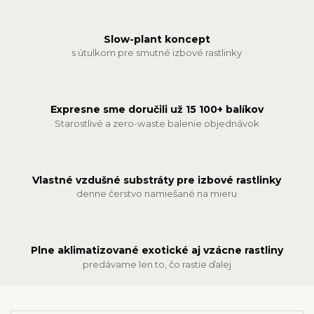
Slow-plant koncept
s útulkom pre smutné izbové rastlinky
Expresne sme doručili už 15 100+ balíkov
Starostlivé a zero-waste balenie objednávok
Vlastné vzdušné substráty pre izbové rastlinky
denne čerstvo namiešané na mieru
Plne aklimatizované exotické aj vzácne rastliny
predávame len to, čo rastie ďalej