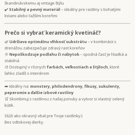
škandinávskemu aj vintage štýlu
✔️
Stabilný a pevný materiál
– ideálny pre rastliny s bohatými
listami alebo ťažšími koreňmi
Prečo si vybrať keramický kvetináč?
🌿
Udržiava optimálnu vlhkosť substrátu
– v kombinácii s
drenážou zabezpečuje zdravý rast koreňov
🌞
Nepoškodzuje podlahu či nábytok
– spodná časť je hladká a
stabilná
🎨 Dostupný v rôznych
farbách, veľkostiach a štýloch
, ktoré
ľahko zladíš s interiérom
➡️ Ideálny na:
monstery, philodendrony, fikusy, sukulenty,
peperomie a ďalšie izbové rastliny
🛒 Skombinuj s rastlinou z našej ponuky a vytvor si vlastný zelený
kútik.
Slúži ako okrasný obal pre Tvoje rastlinky:)
Bez odtokovej dierky.