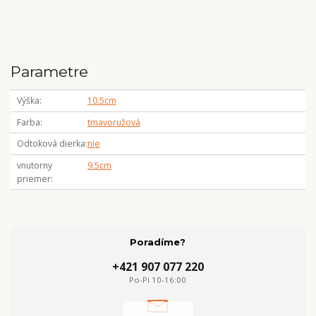
Parametre
Výška
10.5cm
Farba
tmavoružová
Odtoková dierka
nie
vnutorny
9.5cm
priemer
Poradíme?
+421 907 077 220
Po-Pi 10-16:00