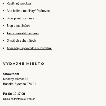
Rastlinný preukaz
Ako balíme rastlinky/ Poštovné
Slow plant business
Blog o rastlinách
Ako si nezabiť rastlinku
O našich substrátoch
Abecedný sprievodca substrátmi
VÝDAJNÉ MIESTO
Showroom
Medený Hámor 15
Banská Bystrica 974 01
Po-St: 10-17:00
Ohlás sa telefonicky vopred