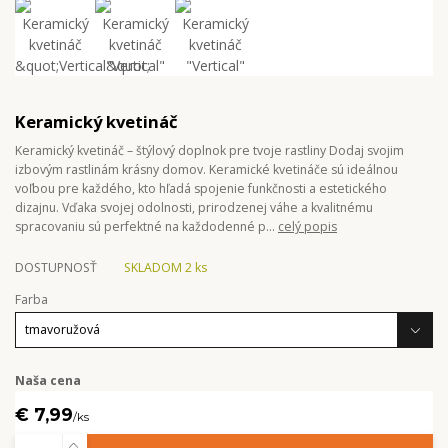
Keramický kvetináč
Keramický kvetináč – štýlový doplnok pre tvoje rastliny Dodaj svojim
izbovým rastlinám krásny domov. Keramické kvetináče sú ideálnou
voľbou pre každého, kto hľadá spojenie funkčnosti a estetického
dizajnu. Vďaka svojej odolnosti, prirodzenej váhe a kvalitnému
spracovaniu sú perfektné na každodenné p...
celý popis
DOSTUPNOSŤ
SKLADOM 2 ks
Farba
Naša cena
€ 7,99
/
ks