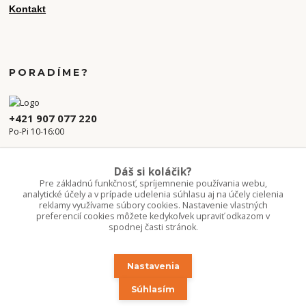
Kontakt
PORADÍME?
+421 907 077 220
Po-Pi 10-16:00
info.kvetaren@gmail.com
Dáš si koláčik?
Pre základnú funkčnosť, spríjemnenie používania webu,
analytické účely a v prípade udelenia súhlasu aj na účely cielenia
reklamy využívame súbory cookies. Nastavenie vlastných
preferencií cookies môžete kedykoľvek upraviť odkazom v
spodnej časti stránok.
Nastavenia
Upravit sběr cookies.
Súhlasím