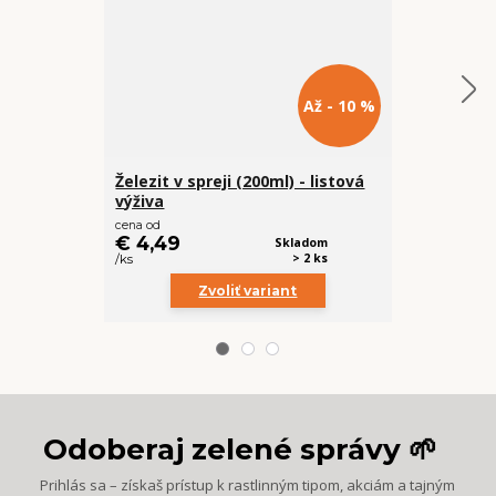
Až - 10 %
Železit v spreji (200ml) - listová
Drevený sto
výživa
cena od
€ 8,49
€ 4,49
Skladom
/
ks
> 2 ks
/
ks
Zvoliť variant
Odoberaj zelené správy 🌱
Prihlás sa – získaš prístup k rastlinným tipom, akciám a tajným