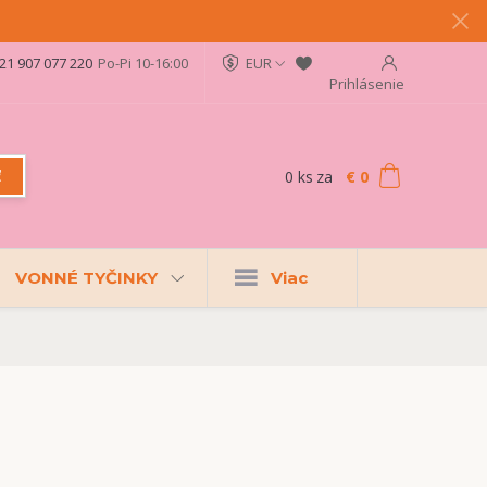
21 907 077 220
Po-Pi 10-16:00
EUR
Prihlásenie
0
ks
za
€ 0
ť
VONNÉ TYČINKY
Viac