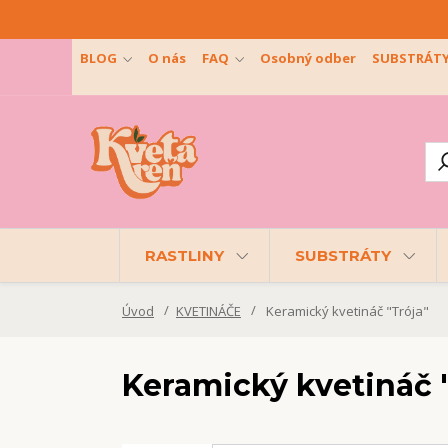
BLOG
O nás
FAQ
Osobný odber
SUBSTRÁT
RASTLINY
SUBSTRÁTY
Úvod
KVETINÁČE
Keramický kvetináč "Trója"
Keramický kvetináč 