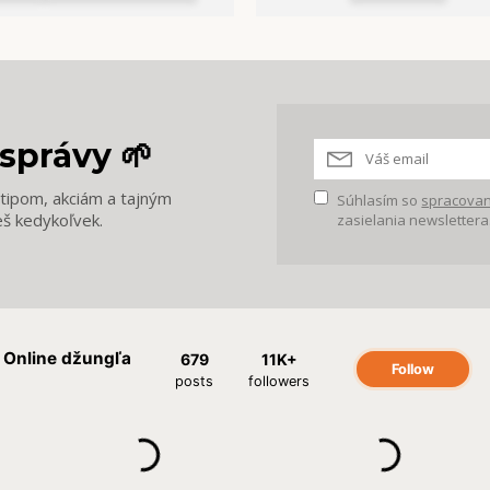
správy 🌱
m tipom, akciám a tajným
Súhlasím so
spracovan
eš kedykoľvek.
zasielania newslettera