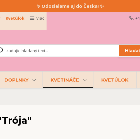
✨ Odosielame aj do Česka! ✨
Y
Kvetúlok
Viac
+4
Hľada
DOPLNKY
KVETINÁČE
KVETÚLOK
"Trója"