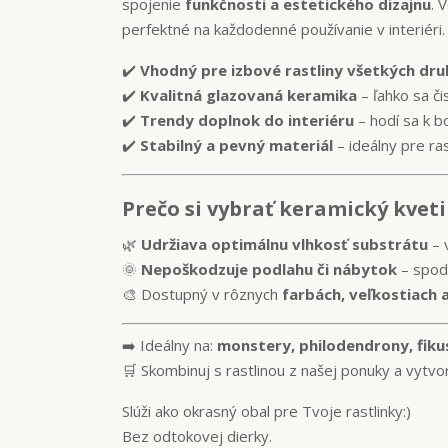
spojenie
funkčnosti a estetického dizajnu
. 
perfektné na každodenné používanie v interiéri.
✔️
Vhodný pre izbové rastliny všetkých dr
✔️
Kvalitná glazovaná keramika
– ľahko sa či
✔️
Trendy doplnok do interiéru
– hodí sa k b
✔️
Stabilný a pevný materiál
– ideálny pre ras
Prečo si vybrať keramický kvet
🌿
Udržiava optimálnu vlhkosť substrátu
– 
🌞
Nepoškodzuje podlahu či nábytok
– spodn
🎨 Dostupný v rôznych
farbách, veľkostiach 
➡️ Ideálny na:
monstery, philodendrony, fikus
🛒 Skombinuj s rastlinou z našej ponuky a vytvor 
Slúži ako okrasný obal pre Tvoje rastlinky:)
Bez odtokovej dierky.