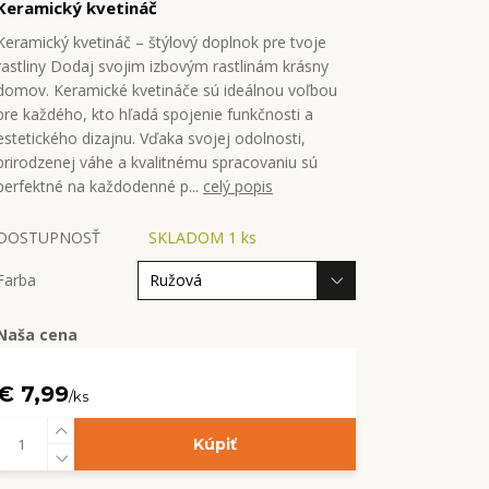
Keramický kvetináč
Keramický kvetináč – štýlový doplnok pre tvoje
rastliny Dodaj svojim izbovým rastlinám krásny
domov. Keramické kvetináče sú ideálnou voľbou
pre každého, kto hľadá spojenie funkčnosti a
estetického dizajnu. Vďaka svojej odolnosti,
prirodzenej váhe a kvalitnému spracovaniu sú
perfektné na každodenné p...
celý popis
DOSTUPNOSŤ
SKLADOM 1 ks
Farba
Naša cena
€ 7,99
/
ks
Kúpiť