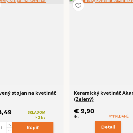
vený stojan na kvetináč
Keramický kvetináč Aka
(Zelený)
€ 9,90
8,49
SKLADOM
VYPREDANÉ
/
ks
> 2 ks
Detail
Kúpiť