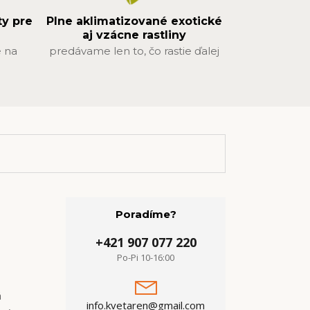
ty pre
Plne aklimatizované exotické
aj vzácne rastliny
 na
predávame len to, čo rastie ďalej
Poradíme?
+421 907 077 220
Po-Pi 10-16:00
á
info.kvetaren@gmail.com