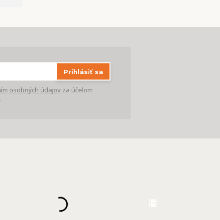
Prihlásiť sa
ím osobných údajov
za účelom
.