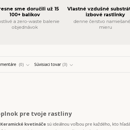
resne sme doručili už 15
Vlastné vzdušné substrá
100+ balíkov
izbové rastlinky
ostlivé a zero-waste balenie
denne čerstvo namiešané
objednávok
mieru
omentáre
0
Súvisiaci tovar
3
plnok pre tvoje rastliny
.
Keramické kvetináče
sú ideálnou voľbou pre každého, kto hľad