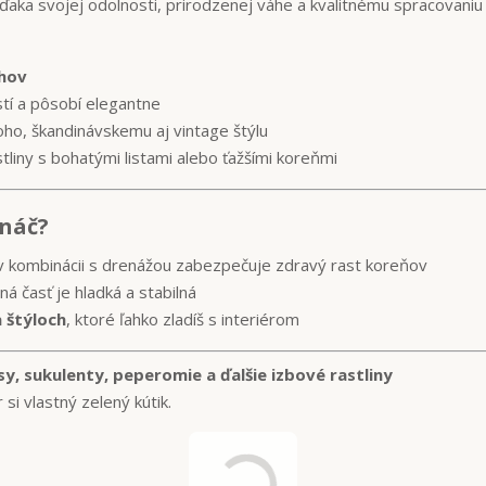
Vďaka svojej odolnosti, prirodzenej váhe a kvalitnému spracovaniu
uhov
stí a pôsobí elegantne
oho, škandinávskemu aj vintage štýlu
tliny s bohatými listami alebo ťažšími koreňmi
ináč?
v kombinácii s drenážou zabezpečuje zdravý rast koreňov
á časť je hladká a stabilná
a štýloch
, ktoré ľahko zladíš s interiérom
y, sukulenty, peperomie a ďalšie izbové rastliny
si vlastný zelený kútik.