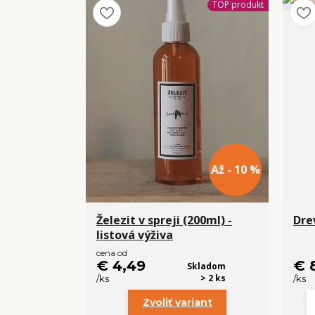
TOP produkt
Až - 10 %
Železit v spreji (200ml) -
Dre
listová výživa
cena od
€ 4,49
€ 
Skladom
> 2 ks
/
ks
/
ks
Zvoliť variant