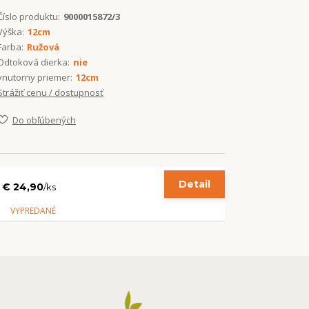
Číslo produktu:
9000015872/3
Výška:
12cm
Farba:
Ružová
Odtoková dierka:
nie
vnutorny priemer:
12cm
Strážiť cenu / dostupnosť
Do obľúbených
Detail
€ 24,90
/
ks
VYPREDANÉ