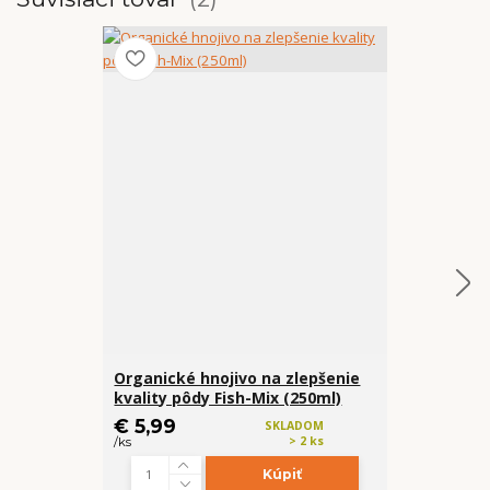
Organické hnojivo na zlepšenie
Lignocel - 
kvality pôdy Fish-Mix (250ml)
ZEROWAST
€ 5,99
€ 5,99
SKLADOM
> 2 ks
/
ks
/
ks
Kúpiť
Z