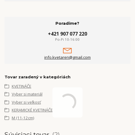
Poradíme?
+421 907 077 220
Po-Pi 10-16:00
info.kvetaren@gmail.com
Tovar zaradený v kategóriách
KVETINÁČE
Vyber si materiál
Vyber si veľkosť
KERAMICKÉ KVETINÁČE
M (11-12cm)
Súvisiaci tovar
2