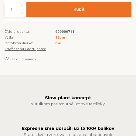
Kúpiť
Číslo produktu:
900000711
Výška:
12cm
Odtoková dierka:
nie
Strážiť cenu / dostupnosť
Do obľúbených
Slow-plant koncept
s útulkom pre smutné izbové rastlinky
Expresne sme doručili už 15 100+ balíkov
Starostlivé a zero-waste balenie objednávok