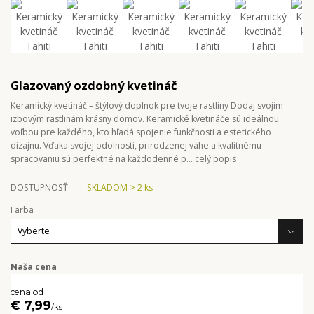
Glazovaný ozdobný kvetináč
Keramický kvetináč – štýlový doplnok pre tvoje rastliny Dodaj svojim
izbovým rastlinám krásny domov. Keramické kvetináče sú ideálnou
voľbou pre každého, kto hľadá spojenie funkčnosti a estetického
dizajnu. Vďaka svojej odolnosti, prirodzenej váhe a kvalitnému
spracovaniu sú perfektné na každodenné p...
celý popis
DOSTUPNOSŤ
SKLADOM > 2 ks
Farba
Naša cena
cena od
€ 7,99
/
ks