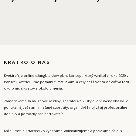
KRÁTKO O NÁS
Kvetáreň je online džungľa a slow plant koncept, ktorý vznikol v roku 2020 v
Banskej Bystrici. Sme posadnutí rastlinkami a celý náš život sa odjakživa točil
okolo nich, kvetov a okolo umenia.
Zameriavame sa na izbové rastliny, zberateľské kúsky aj obľúbené klasiky. V
ponuke nájdeš nami miešané substráty, organické hnojivá aj profesionálne
doplnky a pomôcky pre pestovateľa.
Každú rastlinu starostlivo vyberáme, aklimatizujeme a posielame ďalej s