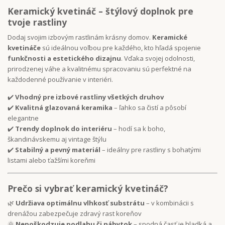
Keramický kvetináč – štýlový doplnok pre
tvoje rastliny
Dodaj svojim izbovým rastlinám krásny domov.
Keramické
kvetináče
sú ideálnou voľbou pre každého, kto hľadá spojenie
funkčnosti a estetického dizajnu
. Vďaka svojej odolnosti,
prirodzenej váhe a kvalitnému spracovaniu sú perfektné na
každodenné používanie v interiéri.
✔️
Vhodný pre izbové rastliny všetkých druhov
✔️
Kvalitná glazovaná keramika
– ľahko sa čistí a pôsobí
elegantne
✔️
Trendy doplnok do interiéru
– hodí sa k boho,
škandinávskemu aj vintage štýlu
✔️
Stabilný a pevný materiál
– ideálny pre rastliny s bohatými
listami alebo ťažšími koreňmi
Prečo si vybrať keramický kvetináč?
🌿
Udržiava optimálnu vlhkosť substrátu
– v kombinácii s
drenážou zabezpečuje zdravý rast koreňov
🌞
Nepoškodzuje podlahu či nábytok
– spodná časť je hladká a