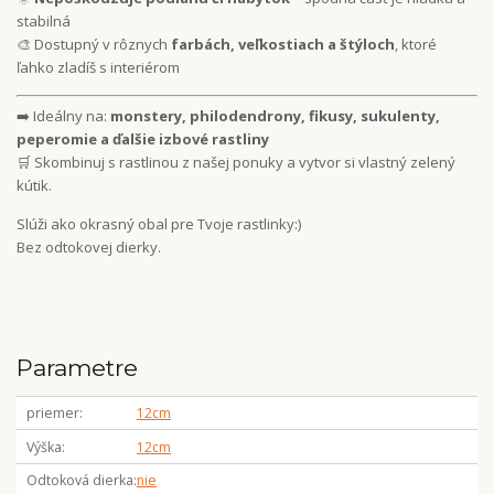
stabilná
🎨 Dostupný v rôznych
farbách, veľkostiach a štýloch
, ktoré
ľahko zladíš s interiérom
➡️ Ideálny na:
monstery, philodendrony, fikusy, sukulenty,
peperomie a ďalšie izbové rastliny
🛒 Skombinuj s rastlinou z našej ponuky a vytvor si vlastný zelený
kútik.
Slúži ako okrasný obal pre Tvoje rastlinky:)
Bez odtokovej dierky.
Parametre
priemer
12cm
Výška
12cm
Odtoková dierka
nie