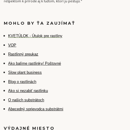
rešpektom k prírode aj k ľuďom, ktorí ju pestujú."
MOHLO BY ŤA ZAUJÍMAŤ
K
VETÚLOK - Útulok pre rastliny
VOP
Rastlinný preukaz
Ako balíme rastlinky/ Poštovné
Slow plant business
Blog o rastlinách
Ako si nezabiť rastlinku
O našich substrátoch
Abecedný sprievodca substrátmi
VÝDAJNÉ MIESTO