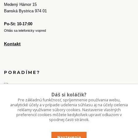
Medený Hámor 15
Banská Bystrica 974 01
Po-St: 10-17:00
Ohlás sa telefonicky vopred
Kontakt
PORADÍME?
+421 907 077 220
Dáš si koláčik?
Po-Pi 10-16:00
Pre základnú funkčnosť, spríjemnenie používania webu,
analytické účely a v prípade udelenia súhlasu aj na účely cielenia
reklamy využívame súbory cookies. Nastavenie vlastných
info.kvetaren@gmail.com
preferencií cookies môžete kedykoľvek upraviť odkazom v
spodnej časti stránok.
Nastavenia