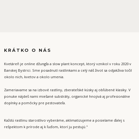
KRÁTKO O NÁS
Kvetáreň je online džungľa a slow plant koncept, ktorý vznikol v roku 2020 v
Banskej Bystrici. Sme posadnutí rastlinkami a celý náš život sa odjakživa točil
okolo nich, kvetov a okolo umenia.
Zameriavame sa na izbové rastliny, zberateľské kúsky aj obľúbené klasiky. V
ponuke nájdeš nami miešané substráty, organické hnojivá aj profesionálne
doplnky a pomôcky pre pestovateľa.
Každú rastlinu starostlivo vyberáme, aklimatizujeme a posielame ďalej s
rešpektom k prírode aj k ľuďom, ktorí ju pestujú."