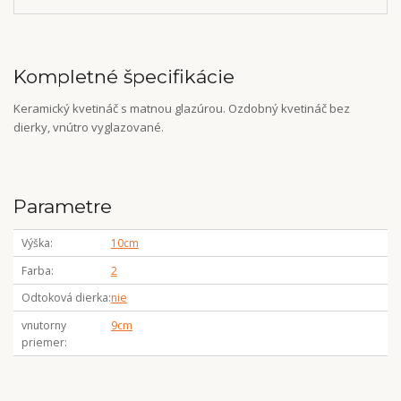
Kompletné špecifikácie
Keramický kvetináč s matnou glazúrou. Ozdobný kvetináč bez
dierky, vnútro vyglazované.
Parametre
Výška
10cm
Farba
2
Odtoková dierka
nie
vnutorny
9cm
priemer