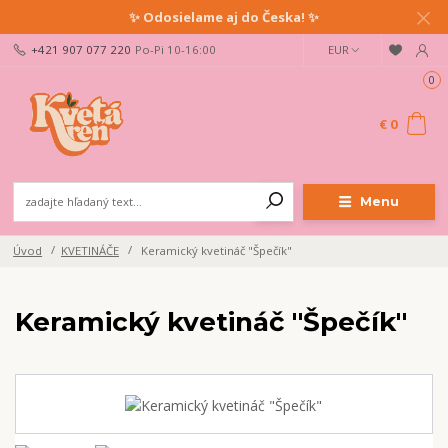
✨ Odosielame aj do Česka! ✨
+421 907 077 220
Po-Pi 10-16:00
EUR
0
€ 0
Menu
Úvod
KVETINÁČE
Keramický kvetináč "Špečík"
Keramický kvetináč "Špečík"