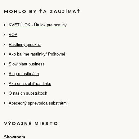
MOHLO BY ŤA ZAUJÍMAŤ
K
VETÚLOK - Útulok pre rastliny
VOP
Rastlinný preukaz
Ako balíme rastlinky/ Poštovné
Slow plant business
Blog o rastlinách
Ako si nezabiť rastlinku
O našich substrátoch
Abecedný sprievodca substrátmi
VÝDAJNÉ MIESTO
Showroom