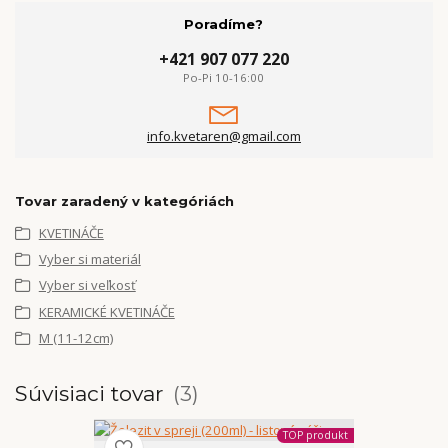
Poradíme?
+421 907 077 220
Po-Pi 10-16:00
info.kvetaren@gmail.com
Tovar zaradený v kategóriách
KVETINÁČE
Vyber si materiál
Vyber si veľkosť
KERAMICKÉ KVETINÁČE
M (11-12cm)
Súvisiaci tovar
3
TOP produkt