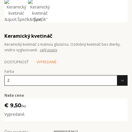
Keramický kvetináč
Keramický kvetináč s matnou glazúrou. Ozdobný kvetináč bez dierky,
vnútro vyglazované.
celý popis
DOSTUPNOSŤ
VYPREDANÉ
Farba
Naša cena
€ 9,50
/
ks
Vypredané.
Číslo produktu:
9000015826/2