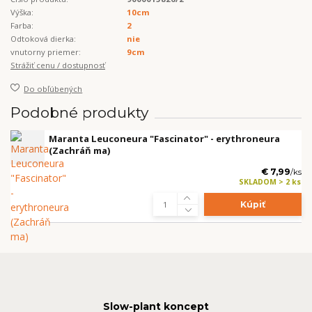
Výška:
10cm
Farba:
2
Odtoková dierka:
nie
vnutorny priemer:
9cm
Strážiť cenu / dostupnosť
Do obľúbených
Podobné produkty
Maranta Leuconeura "Fascinator" - erythroneura
(Zachráň ma)
€ 7,99
/
ks
SKLADOM > 2 ks
Kúpiť
Slow-plant koncept