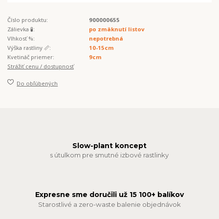
Číslo produktu:
900000655
Zálievka 🧪:
po zmäknutí listov
Vlhkosť %:
nepotrebná
Výška rastliny 📏:
10-15cm
Kvetináč priemer:
9cm
Strážiť cenu / dostupnosť
Do obľúbených
Slow-plant koncept
s útulkom pre smutné izbové rastlinky
Expresne sme doručili už 15 100+ balíkov
Starostlivé a zero-waste balenie objednávok