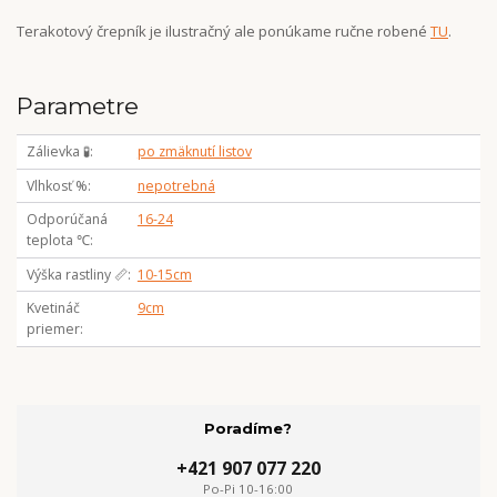
Terakotový črepník je ilustračný ale ponúkame ručne robené
TU
.
Parametre
Zálievka 🧪
po zmäknutí listov
Vlhkosť %
nepotrebná
Odporúčaná
16-24
teplota ℃
Výška rastliny 📏
10-15cm
Kvetináč
9cm
priemer
Poradíme?
+421 907 077 220
Po-Pi 10-16:00