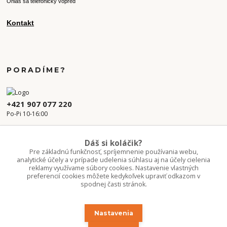
Ohlás sa telefonicky vopred
Kontakt
PORADÍME?
+421 907 077 220
Po-Pi 10-16:00
info.kvetaren@gmail.com
Dáš si koláčik?
Pre základnú funkčnosť, spríjemnenie používania webu,
analytické účely a v prípade udelenia súhlasu aj na účely cielenia
reklamy využívame súbory cookies. Nastavenie vlastných
preferencií cookies môžete kedykoľvek upraviť odkazom v
spodnej časti stránok.
Nastavenia
Upravit sběr cookies.