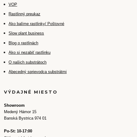
VOP
Rastlinný preukaz
Ako balíme rastlinky/ Poštovné
Slow plant business
Blog o rastlinách
Ako si nezabiť rastlinku
O našich substrátoch
Abecedný sprievodca substrátmi
VÝDAJNÉ MIESTO
Showroom
Medený Hámor 15
Banská Bystrica 974 01
Po-St: 10-17:00