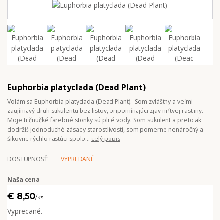
Euphorbia platyclada (Dead Plant)
Volám sa Euphorbia platyclada (Dead Plant). Som zvláštny a veľmi
zaujímavý druh sukulentu bez listov, pripomínajúci zjav mŕtvej rastliny.
Moje tučnučké farebné stonky sú plné vody. Som sukulent a preto ak
dodržíš jednoduché zásady starostlivosti, som pomerne nenáročný a
šikovne rýchlo rastúci spolo...
celý popis
DOSTUPNOSŤ
VYPREDANÉ
Naša cena
€ 8,50
/
ks
Vypredané.