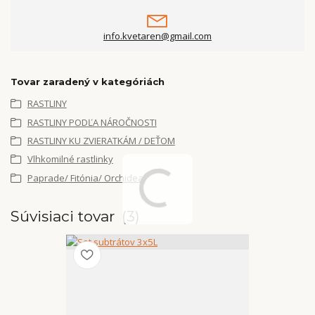
info.kvetaren@gmail.com
Tovar zaradený v kategóriách
RASTLINY
RASTLINY PODĽA NÁROČNOSTI
RASTLINY KU ZVIERATKÁM / DEŤOM
Vlhkomilné rastlinky
Paprade/ Fitónia/ Orchidea
Súvisiaci tovar
3