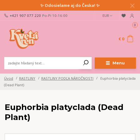
✨ Odosielame aj do Česka! ✨
+421 907 077 220
Po-Pi 10-16:00
EUR
0
€ 0
Menu
Úvod
RASTLINY
RASTLINY PODĽA NÁROČNOSTI
Euphorbia platyclada
(Dead Plant)
Euphorbia platyclada (Dead
Plant)