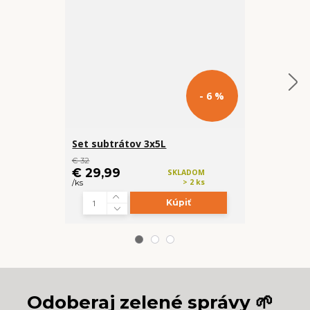
- 6 %
Set subtrátov 3x5L
Betonáčik
€ 32
cena od
€ 29,99
€ 5,99
SKLADOM
> 2 ks
/
ks
/
ks
Kúpiť
Z
Odoberaj zelené správy 🌱