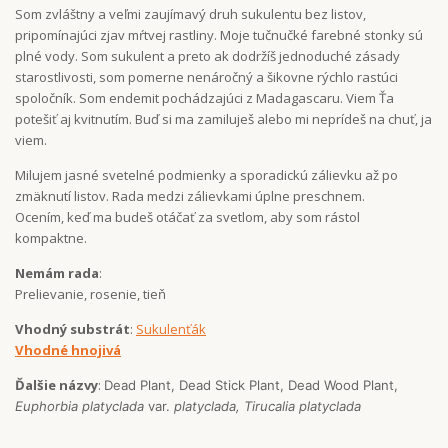
Som zvláštny a veľmi zaujímavý druh sukulentu bez listov,
pripomínajúci zjav mŕtvej rastliny. Moje tučnučké farebné stonky sú
plné vody. Som sukulent a preto ak dodržíš jednoduché zásady
starostlivosti, som pomerne nenáročný a šikovne rýchlo rastúci
spoločník. Som endemit pochádzajúci z Madagascaru. Viem Ťa
potešiť aj kvitnutím. Buď si ma zamiluješ alebo mi neprídeš na chuť, ja
viem.
Milujem jasné svetelné podmienky a sporadickú zálievku až po
zmäknutí listov. Rada medzi zálievkami úplne preschnem.
Ocením, keď ma budeš otáčať za svetlom, aby som rástol
kompaktne.
Nemám rada
:
Prelievanie, rosenie, tieň
Vhodný substrát
:
Sukulenťák
Vhodné hnojivá
Ďalšie názvy
:
Dead Plant, Dead Stick Plant, Dead Wood Plant,
Euphorbia platyclada
var.
platyclada, Tirucalia platyclada