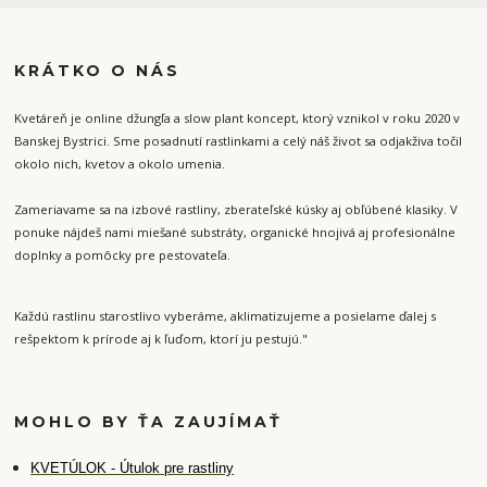
KRÁTKO O NÁS
Kvetáreň je online džungľa a slow plant koncept, ktorý vznikol v roku 2020 v
Banskej Bystrici. Sme posadnutí rastlinkami a celý náš život sa odjakživa točil
okolo nich, kvetov a okolo umenia.
Zameriavame sa na izbové rastliny, zberateľské kúsky aj obľúbené klasiky. V
ponuke nájdeš nami miešané substráty, organické hnojivá aj profesionálne
doplnky a pomôcky pre pestovateľa.
Každú rastlinu starostlivo vyberáme, aklimatizujeme a posielame ďalej s
rešpektom k prírode aj k ľuďom, ktorí ju pestujú."
MOHLO BY ŤA ZAUJÍMAŤ
K
VETÚLOK - Útulok pre rastliny