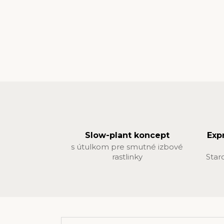
Slow-plant koncept
Exp
s útulkom pre smutné izbové
rastlinky
Star