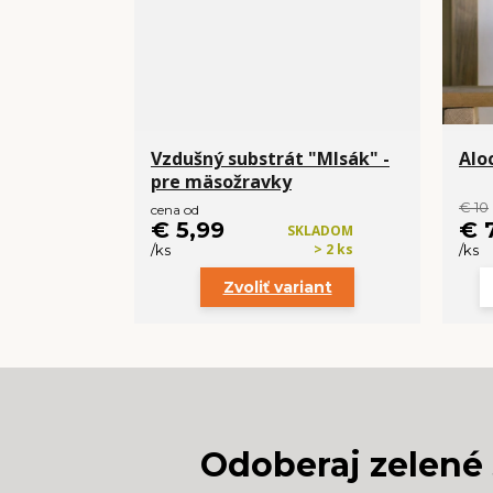
Vzdušný substrát "Mlsák" -
Alo
pre mäsožravky
€ 10
cena od
€ 5,99
€ 
SKLADOM
> 2 ks
/
ks
/
ks
Zvoliť variant
Odoberaj zelené 