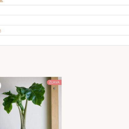
e
ZĽAVA