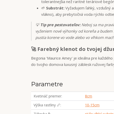
tolerantnejšia než raritné teráriové begó
🌱
Substrát:
Vyžadujem ľahký, vzdušný a
vlákno), aby prebytočná voda rýchlo odtie
💡
Tip pre pestovateľov:
Neboj sa ma pravid
vyženiem nové výhonky od koreňa a budem k
pustia korene vo vode alebo vo vlhkom mach
🚀 Farebný klenot do tvojej džu
Begonia 'Maurice Amey' je ideálna pre každého p
do tvojho domova luxusný záblesk ružovej farby,
Parametre
Kvetináč priemer
8cm
Výška rastliny 📏
10-15cm
Zálievka 🧪
stále vlhký substr