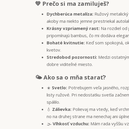
💚 Prečo si ma zamiluješ?
Dychberúca metalíza:
Ružový metalický 
akoby ma niekto jemne prestriekal autol
Krásny vzpriamený rast:
Na rozdiel od 
pripomínajú bambus, čo mi dodáva elegan
Bohaté kvitnutie:
Keď som spokojná, okr
kvetov.
Stredobod pozornosti:
Medzi ostatnými
dobre viditeľné miesto.
🌤 Ako sa o mňa starať?
☀️
Svetlo:
Potrebujem veľa jasného, rozpt
listy ružové. Pri nedostatku svetla začne
spálilo.
💧
Zálievka:
Polievaj ma vtedy, keď vrch
no na druhej strane ma nenechaj ani úplne
🌫️
Vlhkosť vzduchu:
Mám rada vyššiu vz