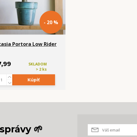
- 20 %
casia Portora Low Rider
7,99
SKLADOM
> 2 ks
Kúpiť
správy 🌱