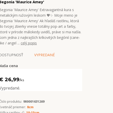
Begonia 'Maurice Amey'
Begonia 'Maurice Amey' Extravagantná kura s
metalickým ružovým leskom 💖✨ Moje meno je
Begonia 'Maurice Amey' Ak hľadáš rastlinu, ktorá
do tvojej zbierky vnesie totálny pop-art a farby,
ktoré v prírode málokedy uvidíš, práve si ma našla.
Som jedna z najkrajších kríkovitých begónií (cane-
like / angel ...
celý popis
DOSTUPNOSŤ
VYPREDANÉ
Naša cena
€ 26,99
/
ks
Vypredané.
Číslo produktu:
900001631269
Kvetináč priemer:
8cm
Výška rastliny 📏:
10-15cm