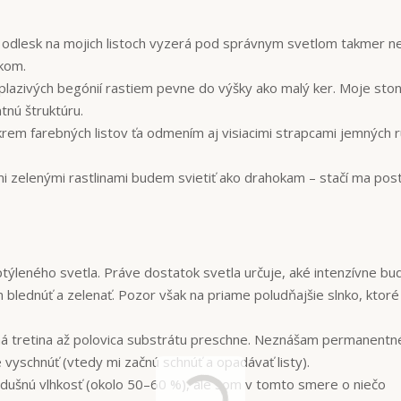
odlesk na mojich listoch vyzerá pod správnym svetlom takmer ne
akom.
plazivých begónií rastiem pevne do výšky ako malý ker. Moje sto
tnú štruktúru.
em farebných listov ťa odmením aj visiacimi strapcami jemných 
 zelenými rastlinami budem svietiť ako drahokam – stačí ma post
ýleného svetla. Práve dostatok svetla určuje, aké intenzívne b
m blednúť a zelenať. Pozor však na priame poludňajšie slnko, ktor
ná tretina až polovica substrátu preschne. Neznášam permanentné
 vyschnúť (vtedy mi začnú schnúť a opadávať listy).
dušnú vlhkosť (okolo 50–60 %), ale som v tomto smere o niečo