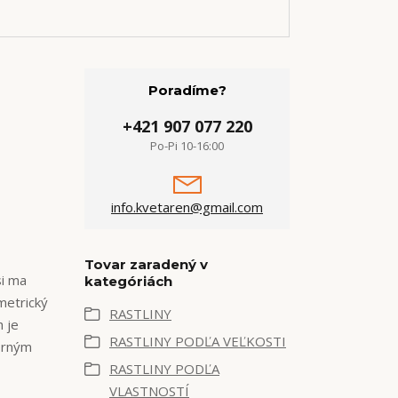
Poradíme?
+421 907 077 220
Po-Pi 10-16:00
info.kvetaren@gmail.com
Tovar zaradený v
si ma
kategóriách
ymetrický
RASTLINY
 je
RASTLINY PODĽA VEĽKOSTI
borným
RASTLINY PODĽA
VLASTNOSTÍ