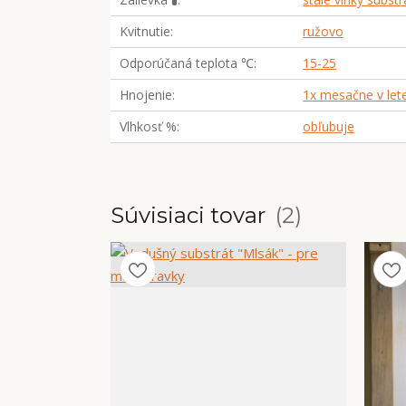
Kvitnutie
ružovo
Odporúčaná teplota ℃
15-25
Hnojenie
1x mesačne v let
Vlhkosť %
obľubuje
Súvisiaci tovar
2