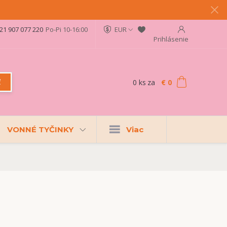
21 907 077 220
Po-Pi 10-16:00
EUR
Prihlásenie
0
ks
za
€ 0
ť
VONNÉ TYČINKY
Viac