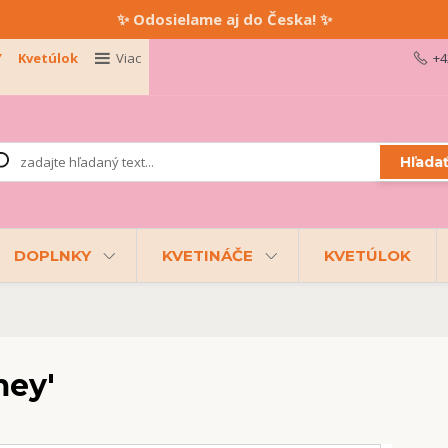
✨ Odosielame aj do Česka! ✨
Y
Kvetúlok
Viac
+4
Hľada
DOPLNKY
KVETINÁČE
KVETÚLOK
mey'