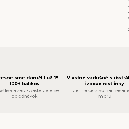
resne sme doručili už 15
Vlastné vzdušné substrá
100+ balíkov
izbové rastlinky
ostlivé a zero-waste balenie
denne čerstvo namiešané
objednávok
mieru