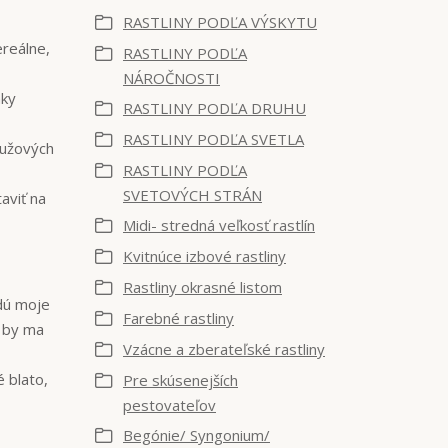
RASTLINY PODĽA VÝSKYTU
reálne,
RASTLINY PODĽA
NÁROČNOSTI
nky
RASTLINY PODĽA DRUHU
RASTLINY PODĽA SVETLA
ružových
RASTLINY PODĽA
SVETOVÝCH STRÁN
aviť na
Midi- stredná veľkosť rastlín
Kvitnúce izbové rastliny
Rastliny okrasné listom
udú moje
Farebné rastliny
é by ma
Vzácne a zberateľské rastliny
 blato,
Pre skúsenejších
pestovateľov
Begónie/ Syngonium/