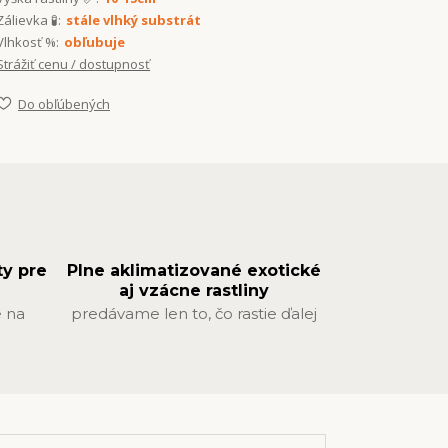
Zálievka 🧪:
stále vlhký substrát
Vlhkosť %:
obľubuje
Strážiť cenu / dostupnosť
Do obľúbených
ty pre
Plne aklimatizované exotické
aj vzácne rastliny
 na
predávame len to, čo rastie ďalej