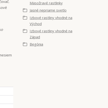
čovač.
Mäsožravé rastlinky
sové
Jasné nepriame svetlo
Izbové rastliny vhodné na
Východ
ko
Izbové rastliny vhodné na
Západ
Begónia
rinesiem