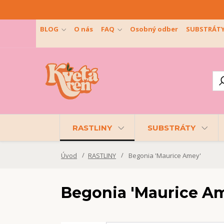
BLOG
O nás
FAQ
Osobný odber
SUBSTRÁT
RASTLINY
SUBSTRÁTY
Úvod
RASTLINY
Begonia 'Maurice Amey'
Begonia 'Maurice A