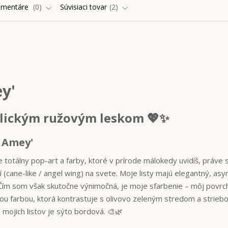
omentáre
0
Súvisiaci tovar
2
y'
alickým ružovým leskom 💖✨
 Amey'
ie totálny pop-art a farby, ktoré v prírode málokedy uvidíš, práve 
ií (cane-like / angel wing) na svete. Moje listy majú elegantný, as
 Čím som však skutočne výnimočná, je moje sfarbenie – môj povrch
vou farbou, ktorá kontrastuje s olivovo zeleným stredom a strie
mojich listov je sýto bordová. 🎨🌿