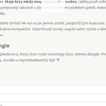
nie.
Moje listy nikdy nesprejuj priamo vodou
, radšej použi zvlh
 priepustný substrát s dobrým drenážnym podielom (perlit, koko
kla.
elne strihať! Ak ma na jar jemne zrežeš, podporíš tým hustnutie,
rásne kompaktná. Odstrihnuté stonky navyše veľmi rýchlo a ľah
u.
ngle
lantlovera, ktorý chce rozbiť stereotyp čisto zelenej džungle. P
 exotiku a neprehliadnuteľný štýl. 🌴
át