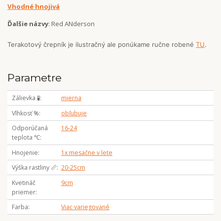
Vhodné hnojivá
Ďalšie názvy
: Red ANderson
Terakotový črepník je ilustračný ale ponúkame ručne robené
TU
.
Parametre
Zálievka 🧪
mierna
Vlhkosť %
obľubuje
Odporúčaná
16-24
teplota ℃
Hnojenie
1x mesačne v lete
Výška rastliny 📏
20-25cm
Kvetináč
9cm
priemer
Farba
Viac variegované