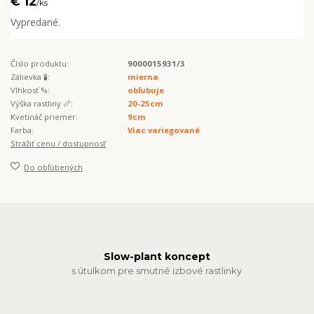
€ 12
/
ks
Vypredané.
Číslo produktu:
9000015931/3
Zálievka 🧪:
mierna
Vlhkosť %:
obľubuje
Výška rastliny 📏:
20-25cm
Kvetináč priemer:
9cm
Farba:
Viac variegované
Strážiť cenu / dostupnosť
Do obľúbených
Slow-plant koncept
s útulkom pre smutné izbové rastlinky