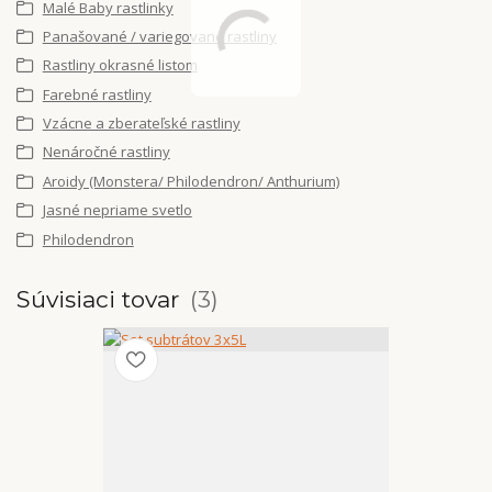
Malé Baby rastlinky
Panašované / variegované rastliny
Rastliny okrasné listom
Farebné rastliny
Vzácne a zberateľské rastliny
Nenáročné rastliny
Aroidy (Monstera/ Philodendron/ Anthurium)
Jasné nepriame svetlo
Philodendron
Súvisiaci tovar
3