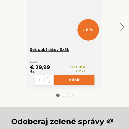
- 6 %
Set subtrátov 3x5L
Železit v sp
výživa
€ 32
cena od
€ 29,99
€ 4,49
SKLADOM
> 2 ks
/
ks
/
ks
Kúpiť
Z
Odoberaj zelené správy 🌱