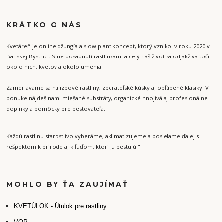
KRÁTKO O NÁS
Kvetáreň je online džungľa a slow plant koncept, ktorý vznikol v roku 2020 v
Banskej Bystrici. Sme posadnutí rastlinkami a celý náš život sa odjakživa točil
okolo nich, kvetov a okolo umenia.
Zameriavame sa na izbové rastliny, zberateľské kúsky aj obľúbené klasiky. V
ponuke nájdeš nami miešané substráty, organické hnojivá aj profesionálne
doplnky a pomôcky pre pestovateľa.
Každú rastlinu starostlivo vyberáme, aklimatizujeme a posielame ďalej s
rešpektom k prírode aj k ľuďom, ktorí ju pestujú."
MOHLO BY ŤA ZAUJÍMAŤ
K
VETÚLOK - Útulok pre rastliny
VOP