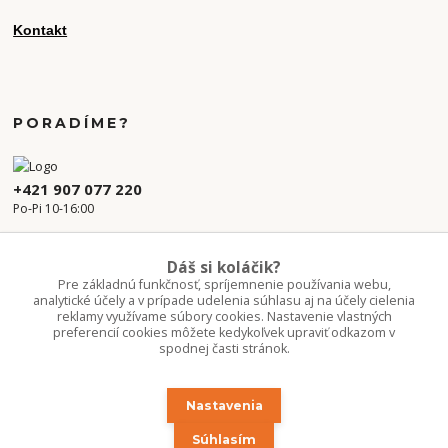
Kontakt
PORADÍME?
+421 907 077 220
Po-Pi 10-16:00
info.kvetaren@gmail.com
Dáš si koláčik?
Pre základnú funkčnosť, spríjemnenie používania webu,
analytické účely a v prípade udelenia súhlasu aj na účely cielenia
reklamy využívame súbory cookies. Nastavenie vlastných
preferencií cookies môžete kedykoľvek upraviť odkazom v
spodnej časti stránok.
Nastavenia
Upravit sběr cookies.
Súhlasím