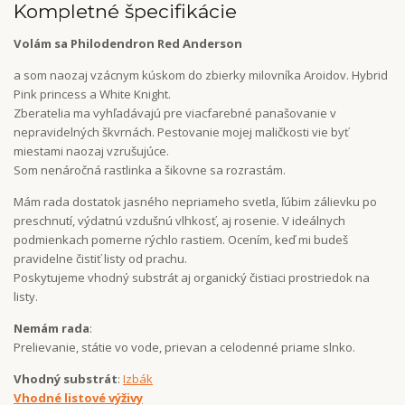
Kompletné špecifikácie
Volám sa Philodendron Red Anderson
a som naozaj vzácnym kúskom do zbierky milovníka Aroidov. Hybrid
Pink princess a White Knight.
Zberatelia ma vyhľadávajú pre viacfarebné panašovanie v
nepravidelných škvrnách. Pestovanie mojej maličkosti vie byť
miestami naozaj vzrušujúce.
Som nenáročná rastlinka a šikovne sa rozrastám.
Mám rada dostatok jasného nepriameho svetla, ľúbim zálievku po
preschnutí, výdatnú vzdušnú vlhkosť, aj rosenie. V ideálnych
podmienkach pomerne rýchlo rastiem. Ocením, keď mi budeš
pravidelne čistiť listy od prachu.
Poskytujeme vhodný substrát aj organický čistiaci prostriedok na
listy.
Nemám rada
:
Prelievanie, státie vo vode, prievan a celodenné priame slnko.
Vhodný substrát
:
Izbák
Vhodné listové výživy