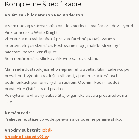
Kompletné špecifikácie
Volám sa Philodendron Red Anderson
a som naozaj vzácnym kúskom do zbierky milovníka Aroidov. Hybrid
Pink princess a White Knight.
Zberatelia ma vyhľadávajú pre viacfarebné panašovanie v
nepravidelných škvrnách. Pestovanie mojej maličkosti vie byť
miestami naozaj vzrušujúce.
Som nenáročná rastlinka a šikovne sa rozrastám.
Mám rada dostatok jasného nepriameho svetla, ľúbim zálievku po
preschnutí, výdatnú vzdušnú vlhkosť, aj rosenie. V ideálnych
podmienkach pomerne rýchlo rastiem. Ocením, keď mi budeš
pravidelne čistiť listy od prachu.
Poskytujeme vhodný substrát aj organický čistiaci prostriedok na
listy.
Nemám rada
:
Prelievanie, státie vo vode, prievan a celodenné priame slnko.
Vhodný substrát
:
Izbák
Vhodné listové výživy