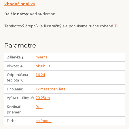
Vhodné hnojivá
Ďalšie názvy
: Red ANderson
Terakotový črepník je ilustračný ale ponúkame ručne robené
TU
.
Parametre
Zálievka 🧪
mierna
Vlhkosť %
obľubuje
Odporúčaná
16-24
teplota ℃
Hnojenie
1x mesačne v lete
Výška rastliny 📏
20-25cm
Kvetináč
9cm
priemer
Farba
halfmoon