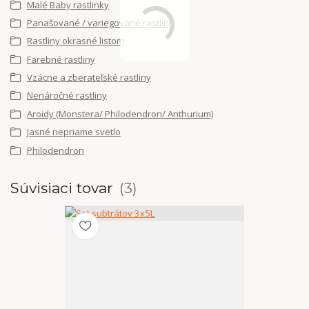
Malé Baby rastlinky
Panašované / variegované rastliny
Rastliny okrasné listom
Farebné rastliny
Vzácne a zberateľské rastliny
Nenáročné rastliny
Aroidy (Monstera/ Philodendron/ Anthurium)
Jasné nepriame svetlo
Philodendron
Súvisiaci tovar
3