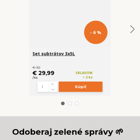
- 6 %
Set subtrátov 3x5L
Železit v sp
výživa
€ 32
cena od
€ 29,99
€ 4,49
SKLADOM
> 2 ks
/
ks
/
ks
Kúpiť
Z
Odoberaj zelené správy 🌱