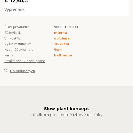
€ 12,50
/
ks
Vypredané.
Číslo produktu:
9000015931/1
Zálievka 🧪:
mierna
Vlhkosť %:
obľubuje
Výška rastliny 📏:
20-25cm
Kvetináč priemer:
9cm
Farba:
halfmoon
Strážiť cenu / dostupnosť
Do obľúbených
Slow-plant koncept
s útulkom pre smutné izbové rastlinky