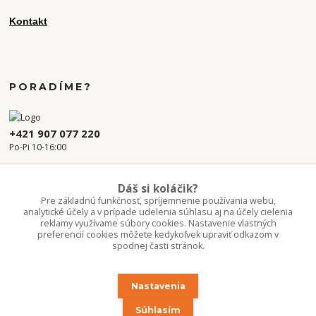
Kontakt
PORADÍME?
+421 907 077 220
Po-Pi 10-16:00
info.kvetaren@gmail.com
Dáš si koláčik?
Pre základnú funkčnosť, spríjemnenie používania webu,
analytické účely a v prípade udelenia súhlasu aj na účely cielenia
reklamy využívame súbory cookies. Nastavenie vlastných
preferencií cookies môžete kedykoľvek upraviť odkazom v
spodnej časti stránok.
Nastavenia
Upravit sběr cookies.
Súhlasím