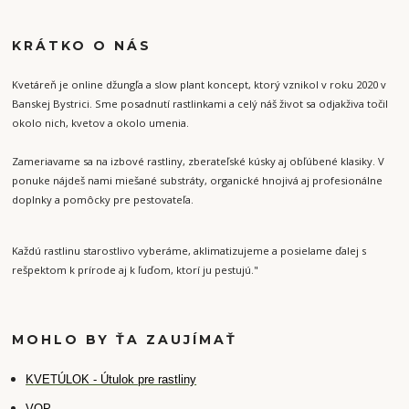
KRÁTKO O NÁS
Kvetáreň je online džungľa a slow plant koncept, ktorý vznikol v roku 2020 v
Banskej Bystrici. Sme posadnutí rastlinkami a celý náš život sa odjakživa točil
okolo nich, kvetov a okolo umenia.
Zameriavame sa na izbové rastliny, zberateľské kúsky aj obľúbené klasiky. V
ponuke nájdeš nami miešané substráty, organické hnojivá aj profesionálne
doplnky a pomôcky pre pestovateľa.
Každú rastlinu starostlivo vyberáme, aklimatizujeme a posielame ďalej s
rešpektom k prírode aj k ľuďom, ktorí ju pestujú."
MOHLO BY ŤA ZAUJÍMAŤ
K
VETÚLOK - Útulok pre rastliny
VOP