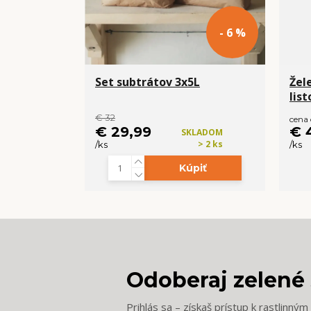
- 6 %
Set subtrátov 3x5L
Žele
lis
€ 32
cena
€ 29,99
€ 
SKLADOM
> 2 ks
/
ks
/
ks
Kúpiť
Odoberaj zelené 
Prihlás sa – získaš prístup k rastlinný