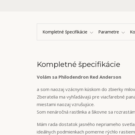
Kompletné špecifikácie
Parametre
K
Kompletné špecifikácie
Volám sa Philodendron Red Anderson
a som naozaj vzácnym kúskom do zbierky milovn
Zberatelia ma vyhľadávajú pre viacfarebné pana
miestami naozaj vzrušujúce.
Som nenáročná rastlinka a šikovne sa rozrastám
Mám rada dostatok jasného nepriameho svetla, ľ
ideálnych podmienkach pomerne rýchlo rastiem. 