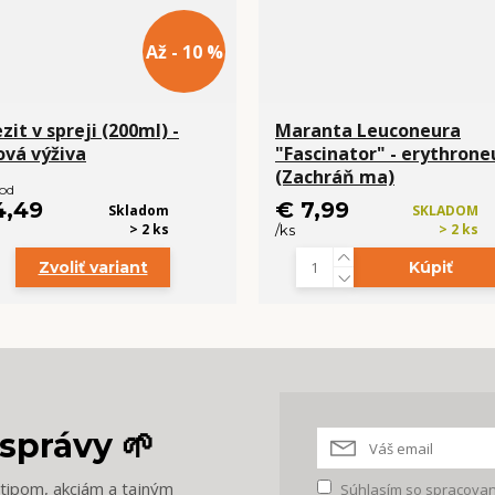
Až - 10 %
zit v spreji (200ml) -
Maranta Leuconeura
tová výživa
"Fascinator" - erythrone
(Zachráň ma)
 od
4,49
€ 7,99
Skladom
SKLADOM
> 2 ks
> 2 ks
/
ks
Zvoliť variant
Kúpiť
správy 🌱
m tipom, akciám a tajným
Súhlasím so
spracovan