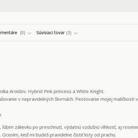
omentáre
0
Súvisiaci tovar
3
íka Aroidov. Hybrid Pink princess a White Knight.
šovanie v nepravidelných škvrnách. Pestovanie mojej maličkosti v
.
úbim zálievku po preschnutí, výdatnú vzdušnú vlhkosť, aj rosenie
Ocením, keď mi budeš pravidelne čistiť listy od prachu.