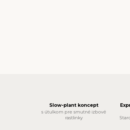
Slow-plant koncept
Exp
s útulkom pre smutné izbové
rastlinky
Star