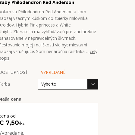
Baby Philodendron Red Anderson
Volám sa Philodendron Red Anderson a som
naozaj vzácnym kúskom do zbierky milovníka
Aroidov. Hybrid Pink princess a White
Knight. Zberatelia ma vyhľadávajú pre viacfarebné
panašovanie v nepravidelných škvrnách.
Pestovanie mojej maličkosti vie byť miestami
naozaj vzrušujúce. Som nenáročná rastlinka ...
celý
popis
DOSTUPNOSŤ
VYPREDANÉ
Farba
Naša cena
cena od
€ 7,50
/
ks
Vypredané.