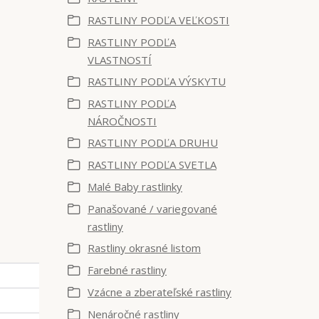
RASTLINY PODĽA VEĽKOSTI
RASTLINY PODĽA
VLASTNOSTÍ
RASTLINY PODĽA VÝSKYTU
RASTLINY PODĽA
NÁROČNOSTI
RASTLINY PODĽA DRUHU
RASTLINY PODĽA SVETLA
Malé Baby rastlinky
Panašované / variegované
rastliny
Rastliny okrasné listom
Farebné rastliny
Vzácne a zberateľské rastliny
Nenáročné rastliny