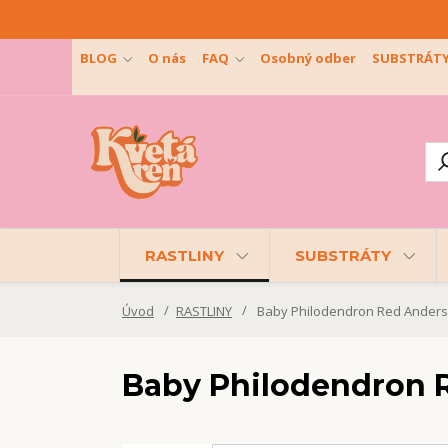
BLOG
O nás
FAQ
Osobný odber
SUBSTRÁT
RASTLINY
SUBSTRÁTY
Úvod
RASTLINY
Baby Philodendron Red Ander
Baby Philodendron 