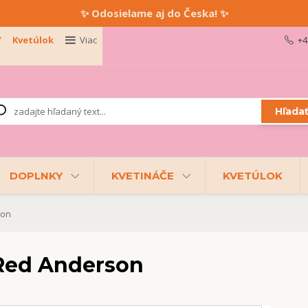
✨ Odosielame aj do Česka! ✨
Y
Kvetúlok
Viac
+4
Hľada
DOPLNKY
KVETINÁČE
KVETÚLOK
son
Red Anderson