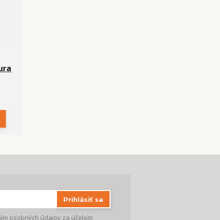
ura
Prihlásiť sa
ím osobných údajov
za účelom