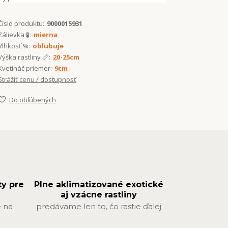
Číslo produktu:
9000015931
Zálievka 🧪:
mierna
Vlhkosť %:
obľubuje
Výška rastliny 📏:
20-25cm
Kvetináč priemer:
9cm
Strážiť cenu / dostupnosť
Do obľúbených
ty pre
Plne aklimatizované exotické
aj vzácne rastliny
 na
predávame len to, čo rastie ďalej