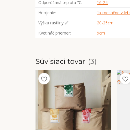
Odporúčaná teplota ℃
16-24
Hnojenie
1x mesačne v let
Výška rastliny 📏
20-25cm
Kvetináč priemer
9cm
Súvisiaci tovar
3