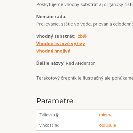
Poskytujeme vhodný substrát aj organický čistiac
Nemám rada
:
Prelievanie, státie vo vode, prievan a celodenn
Vhodný substrát
:
Izbák
Vhodné listové výživy
Vhodné hnojivá
Ďalšie názvy
: Red ANderson
Terakotový črepník je ilustračný ale ponúka
Parametre
Zálievka 🧪
mierna
Vlhkosť %
obľubuje