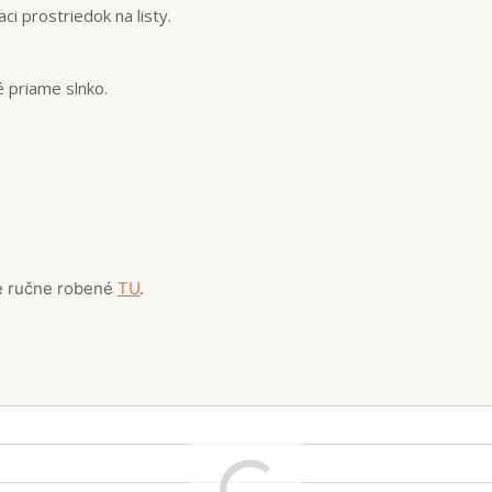
i prostriedok na listy.
é priame slnko.
me ručne robené
TU
.