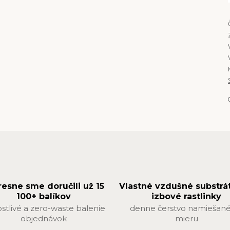
resne sme doručili už 15
Vlastné vzdušné substrá
100+ balíkov
izbové rastlinky
ostlivé a zero-waste balenie
denne čerstvo namiešané
objednávok
mieru