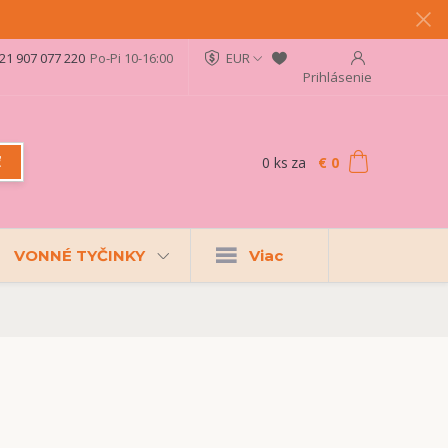
21 907 077 220
Po-Pi 10-16:00
EUR
Prihlásenie
0
ks
za
€ 0
ť
VONNÉ TYČINKY
Viac