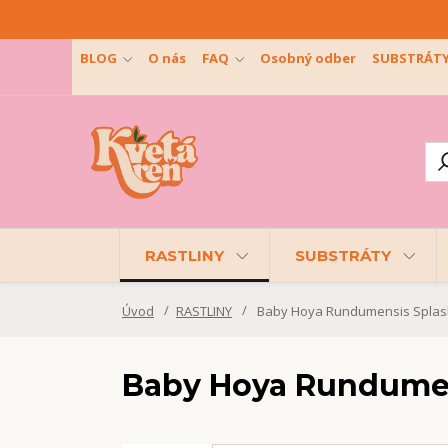
BLOG
O nás
FAQ
Osobný odber
SUBSTRÁT
RASTLINY
SUBSTRÁTY
Úvod
RASTLINY
Baby Hoya Rundumensis Splas
Baby Hoya Rundumen