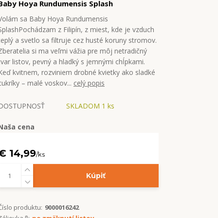
Baby Hoya Rundumensis Splash
Volám sa Baby Hoya Rundumensis
SplashPochádzam z Filipín, z miest, kde je vzduch
teplý a svetlo sa filtruje cez husté koruny stromov.
Zberatelia si ma veľmi vážia pre môj netradičný
tvar listov, pevný a hladký s jemnými chĺpkami.
Keď kvitnem, rozviniem drobné kvietky ako sladké
cukríky – malé voskov...
celý popis
DOSTUPNOSŤ
SKLADOM 1 ks
Naša cena
€ 14,99
/
ks
Kúpiť
Číslo produktu:
9000016242