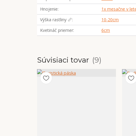
Hnojenie
1x mesačne v let
Výška rastliny 📏
10-20cm
Kvetináč priemer
6cm
Súvisiaci tovar
9