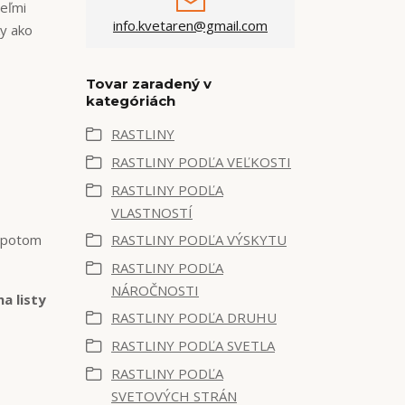
veľmi
info.kvetaren@gmail.com
ky ako
Tovar zaradený v
kategóriách
RASTLINY
RASTLINY PODĽA VEĽKOSTI
RASTLINY PODĽA
VLASTNOSTÍ
a potom
RASTLINY PODĽA VÝSKYTU
RASTLINY PODĽA
NÁROČNOSTI
na listy
RASTLINY PODĽA DRUHU
RASTLINY PODĽA SVETLA
RASTLINY PODĽA
SVETOVÝCH STRÁN