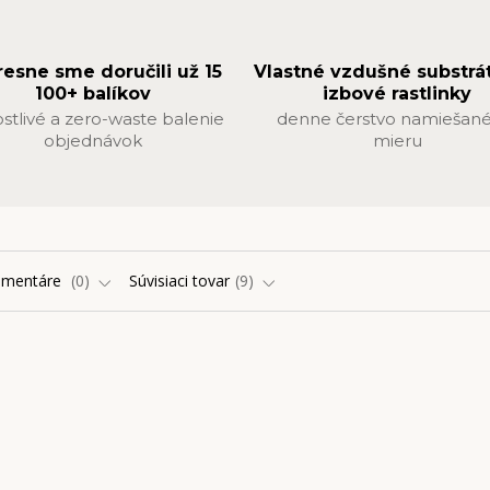
resne sme doručili už 15
Vlastné vzdušné substrá
100+ balíkov
izbové rastlinky
ostlivé a zero-waste balenie
denne čerstvo namiešané
objednávok
mieru
omentáre
0
Súvisiaci tovar
9