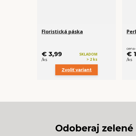
Floristická páska
Perl
cena
€ 3,99
€ 
SKLADOM
> 2 ks
/
ks
/
ks
Zvoliť variant
Odoberaj zelené 