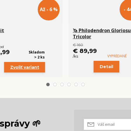
Až - 6 %
- 4
it
🦄 Philodendron Glorios
Tricolor
€ 160
 od
€ 89,99
1,99
Skladom
VYPREDANÉ
/
ks
> 2 ks
Detail
Zvoliť variant
správy 🌱