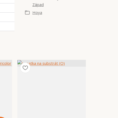
Západ
Hoya