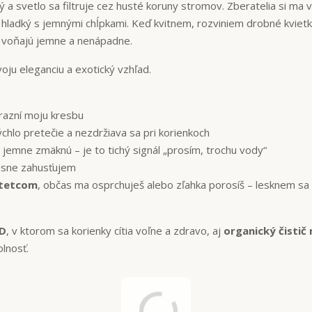
ý a svetlo sa filtruje cez husté koruny stromov. Zberatelia si ma 
 hladký s jemnými chĺpkami. Keď kvitnem, rozviniem drobné kviet
é voňajú jemne a nenápadne.
oju eleganciu a exotický vzhľad.
ýrazní moju kresbu
ýchlo pretečie a nezdržiava sa pri korienkoch
jemne zmäknú – je to tichý signál „prosím, trochu vody“
rásne zahusťujem
 štetcom
, občas ma osprchuješ alebo zľahka porosíš – lesknem s
ID
, v ktorom sa korienky cítia voľne a zdravo, aj
organický čistič 
olnosť.