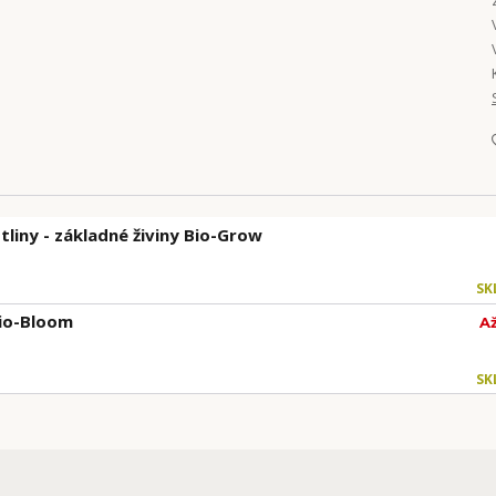
tliny - základné živiny Bio-Grow
SK
Bio-Bloom
A
SK