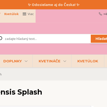
✨ Odosielame aj do Česka! ✨
Y
Kvetúlok
Viac
+4
Hľada
DOPLNKY
KVETINÁČE
KVETÚLOK
h
sis Splash