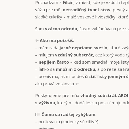
Pochádzam z Filipín, z miest, kde je vzduch tepl
vážia pre môj
netradičný tvar listov
, pevný a
sladké cukríky – malé voskové hviezdičky, ktor
Som
vzácna odroda
, často vyhľadávaná pre sv
✨
Ako ma potešíš:
– mám rada
jasné nepriame svetlo
, ktoré zv
– milujem
vzdušný substrát
, cez ktorý voda r
–
nepijem často
– keď som smädná, moje listy 
– ľahko sa
množím z odrezku
, a po reze sa k
– oceníš ma, ak mi budeš
čistiť listy jemným
ako pravá voskovka ✨
Poskytujeme pre mňa
vhodný substrát ARO
s výživou
, ktorý mi dodá lesk a posilní moju od
🙅‍♀️
Čomu sa radšej vyhýbam:
– prelievaniu (korienky sú citlivé)
– prievanu