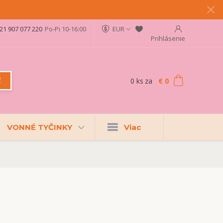
21 907 077 220
Po-Pi 10-16:00
EUR
Prihlásenie
0
ks
za
€ 0
ť
VONNÉ TYČINKY
Viac