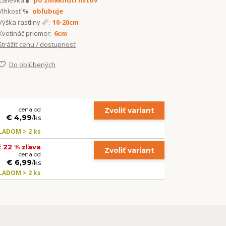
Zálievka 🧪:
po zmäknutí listov
Vlhkosť %:
obľubuje
Výška rastliny 📏:
10-20cm
Kvetináč priemer:
6cm
Strážiť cenu / dostupnosť
Do obľúbených
cena od
Zvoliť variant
€ 4,99
/
ks
LADOM > 2 ks
ž 22 % zľava
Zvoliť variant
cena od
€ 6,99
/
ks
LADOM > 2 ks