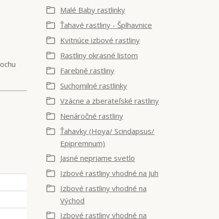
Malé Baby rastlinky
Ťahavé rastliny - Šplhavnice
Kvitnúce izbové rastliny
Rastliny okrasné listom
rochu
Farebné rastliny
Suchomilné rastlinky
Vzácne a zberateľské rastliny
Nenáročné rastliny
Ťahavky (Hoya/ Scindapsus/
Epipremnum)
Jasné nepriame svetlo
Izbové rastliny vhodné na Juh
Izbové rastliny vhodné na
Východ
Izbové rastliny vhodné na