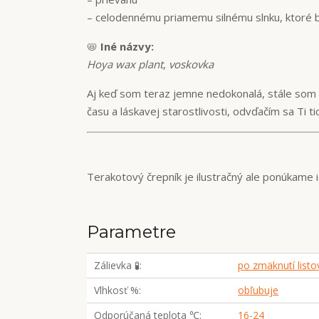
– celodennému priamemu silnému slnku, ktoré by
📛
Iné názvy:
Hoya wax plant
,
voskovka
Aj keď som teraz jemne nedokonalá, stále som kr
času a láskavej starostlivosti, odvďačím sa Ti 
Terakotový črepník je ilustračný ale ponúkame 
Parametre
Zálievka 🧪
po zmäknutí listo
Vlhkosť %
obľubuje
Odporúčaná teplota ℃
16-24