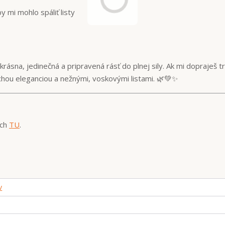
 mi mohlo spáliť listy
ásna, jedinečná a pripravená rásť do plnej sily. Ak mi dopraješ t
tichou eleganciou a nežnými, voskovými listami. 🌿💚✨
ich
TU
.
v