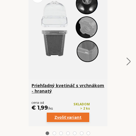
Priehľadný kvetináč s vrchnákom
Baby Philo 
- hranatý
Hastatum 
€ 45
€ 34,99
cena od
SKLADOM
€ 1,99
/
ks
/
ks
> 2 ks
Zvoliť variant