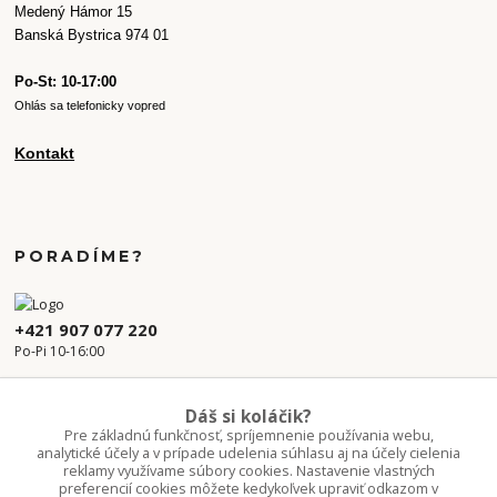
Medený Hámor 15
Banská Bystrica 974 01
Po-St: 10-17:00
Ohlás sa telefonicky vopred
Kontakt
PORADÍME?
+421 907 077 220
Po-Pi 10-16:00
info.kvetaren@gmail.com
Dáš si koláčik?
Pre základnú funkčnosť, spríjemnenie používania webu,
analytické účely a v prípade udelenia súhlasu aj na účely cielenia
reklamy využívame súbory cookies. Nastavenie vlastných
preferencií cookies môžete kedykoľvek upraviť odkazom v