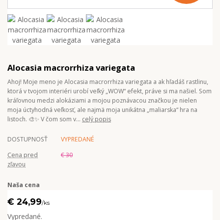
Alocasia macrorrhiza variegata
Ahoj! Moje meno je Alocasia macrorrhiza variegata a ak hľadáš rastlinu,
ktorá v tvojom interiéri urobí veľký „WOW“ efekt, práve si ma našiel. Som
kráľovnou medzi alokáziami a mojou poznávacou značkou je nielen
moja úctyhodná veľkosť, ale najmä moja unikátna „maliarska“ hra na
listoch. 🎨✨ V čom som v...
celý popis
DOSTUPNOSŤ
VYPREDANÉ
Cena pred
€ 30
zľavou
Naša cena
€ 24,99
/
ks
Vypredané.