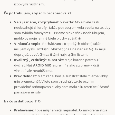
izbovými rastlinami.
Čo potrebujem, aby som prosperovala?
Veľa jasného, rozptýleného svetla:
Moje biele časti
neobsahujú chlorofyl, takže potrebujem veľa svetla na to, aby
som zvládla fotosyntézu. Priame slnko však neobľubujem,
mohlo by moje jemné biele plochy spáliť. ☀️
Vlhkosť a teplo:
Pochádzam z tropických oblastí, takže
milujem vyššiu vzdušnú vlhkosť (ideálne nad 60 %). Ak mi ju
dopraješ, odvďačím sa ti tými najkrajšími listami.
Kvalitný „vzdušný“ substrát:
Moje korene potrebujú
dýchať. Náš
AROID MIX
je pre mňa ako stvorený – drží
vlhkosť, ale neudúša ma.
Pravidelnosť:
Mám rada, keď je substrát stále mierne vlhký
(nie premočený!). V lete som „hladná“, takže ocením
pravidelné prihnojovanie, aby som mala silu tvoriť tie úžasné
panašované listy.
Na čo si dať pozor?
🚫
Prelievanie:
To je môj najväčší nepriateľ. Ak mi korene stoja