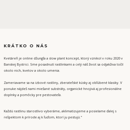
KRÁTKO O NÁS
Kvetáreň je online džungľa a slow plant koncept, ktorý vznikol v roku 2020 v
Banskej Bystrici. Sme posadnutí rastlinkami a celý náš život sa odjakživa točil
okolo nich, kvetov a okolo umenia.
Zameriavame sa na izbové rastliny, zberateľské kúsky aj obľúbené klasiky. V
ponuke nájdeš nami miešané substráty, organické hnojivá aj profesionálne
doplnky a pomôcky pre pestovateľa.
Každú rastlinu starostlivo vyberáme, aklimatizujeme a posielame ďalej s
rešpektom k prírode aj k ľuďom, ktorí ju pestujú."