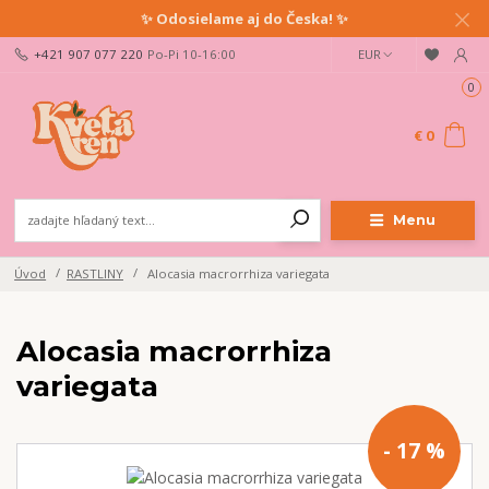
✨ Odosielame aj do Česka! ✨
+421 907 077 220
Po-Pi 10-16:00
EUR
0
€ 0
Menu
Úvod
RASTLINY
Alocasia macrorrhiza variegata
Alocasia macrorrhiza
variegata
- 17 %