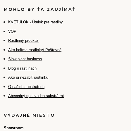
MOHLO BY ŤA ZAUJÍMAŤ
K
VETÚLOK - Útulok pre rastliny
VOP
Rastlinný preukaz
Ako balíme rastlinky/ Poštovné
Slow plant business
Blog o rastlinách
Ako si nezabiť rastlinku
O našich substrátoch
Abecedný sprievodca substrátmi
VÝDAJNÉ MIESTO
Showroom