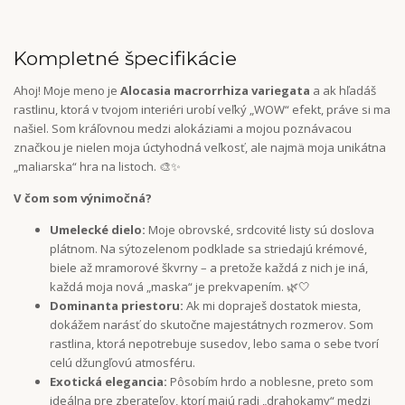
Kompletné špecifikácie
Ahoj! Moje meno je
Alocasia macrorrhiza variegata
a ak hľadáš
rastlinu, ktorá v tvojom interiéri urobí veľký „WOW“ efekt, práve si ma
našiel. Som kráľovnou medzi alokáziami a mojou poznávacou
značkou je nielen moja úctyhodná veľkosť, ale najmä moja unikátna
„maliarska“ hra na listoch. 🎨✨
V čom som výnimočná?
Umelecké dielo:
Moje obrovské, srdcovité listy sú doslova
plátnom. Na sýtozelenom podklade sa striedajú krémové,
biele až mramorové škvrny – a pretože každá z nich je iná,
každá moja nová „maska“ je prekvapením. 🌿🤍
Dominanta priestoru:
Ak mi dopraješ dostatok miesta,
dokážem narásť do skutočne majestátnych rozmerov. Som
rastlina, ktorá nepotrebuje susedov, lebo sama o sebe tvorí
celú džungľovú atmosféru.
Exotická elegancia:
Pôsobím hrdo a noblesne, preto som
ideálna pre zberateľov, ktorí majú radi „drahokamy“ medzi