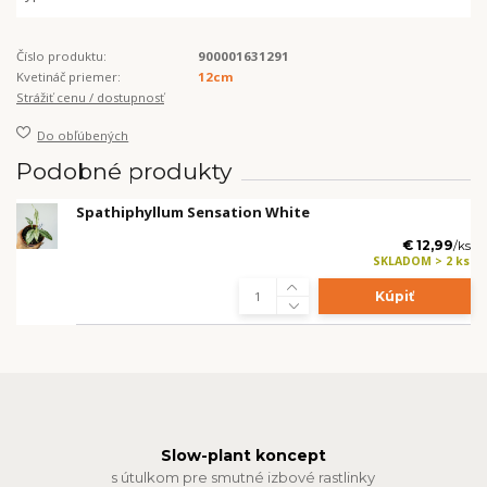
Číslo produktu:
900001631291
Kvetináč priemer:
12cm
Strážiť cenu / dostupnosť
Do obľúbených
Podobné produkty
Spathiphyllum Sensation White
€ 12,99
/
ks
SKLADOM > 2 ks
Kúpiť
Slow-plant koncept
s útulkom pre smutné izbové rastlinky