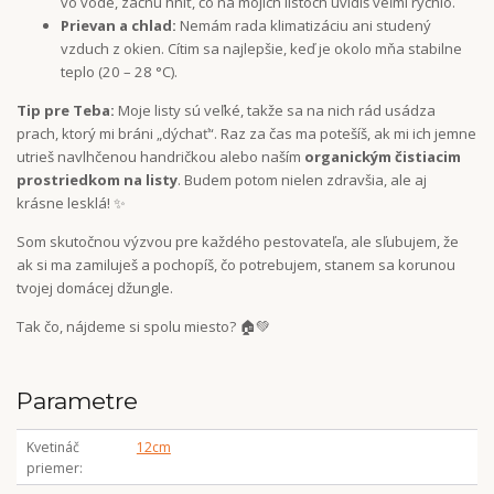
vo vode, začnú hniť, čo na mojich listoch uvidíš veľmi rýchlo.
Prievan a chlad:
Nemám rada klimatizáciu ani studený
vzduch z okien. Cítim sa najlepšie, keď je okolo mňa stabilne
teplo (20 – 28 °C).
Tip pre Teba:
Moje listy sú veľké, takže sa na nich rád usádza
prach, ktorý mi bráni „dýchať“. Raz za čas ma potešíš, ak mi ich jemne
utrieš navlhčenou handričkou alebo naším
organickým čistiacim
prostriedkom na listy
. Budem potom nielen zdravšia, ale aj
krásne lesklá! ✨
Som skutočnou výzvou pre každého pestovateľa, ale sľubujem, že
ak si ma zamiluješ a pochopíš, čo potrebujem, stanem sa korunou
tvojej domácej džungle.
Tak čo, nájdeme si spolu miesto? 🏠💚
Parametre
Kvetináč
12cm
priemer