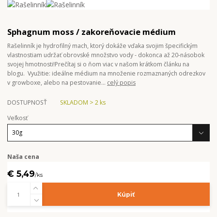
Sphagnum moss / zakoreňovacie médium
Rašelinník je hydrofilný mach, ktorý dokáže vďaka svojim špecifickým
vlastnostiam udržať obrovské množstvo vody - dokonca až 20-násobok
svojej hmotnosti!Prečítaj si o ňom viac v našom krátkom článku na
blogu. Využitie: ideálne médium na množenie rozmaznaných odrezkov
v growboxe, alebo na pestovanie...
celý popis
DOSTUPNOSŤ
SKLADOM > 2 ks
Veľkosť
Naša cena
€ 5,49
/
ks
Kúpiť