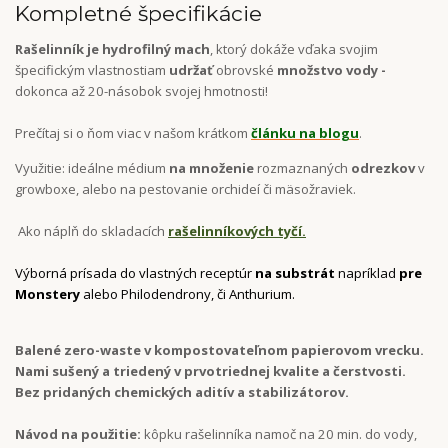
Kompletné špecifikácie
Rašelinník je hydrofilný mach
, ktorý dokáže vďaka svojim
špecifickým vlastnostiam
udržať
obrovské
množstvo vody -
dokonca až 20-násobok svojej hmotnosti!
Prečítaj si o ňom viac v našom krátkom
článku na blogu
.
Využitie: ideálne médium
na množenie
rozmaznaných
odrezkov
v
growboxe, alebo na pestovanie orchideí či mäsožraviek.
Ako náplň do skladacích
rašelinníkových tyčí.
Výborná prísada do vlastných receptúr
na substrát
napríklad
pre
Monstery
alebo Philodendrony, či Anthurium.
Balené zero-waste v kompostovateľnom papierovom vrecku.
Nami sušený a triedený v prvotriednej kvalite a čerstvosti.
Bez pridaných chemických aditív a stabilizátorov.
Návod na použitie:
kôpku rašelinníka namoč na 20 min. do vody,