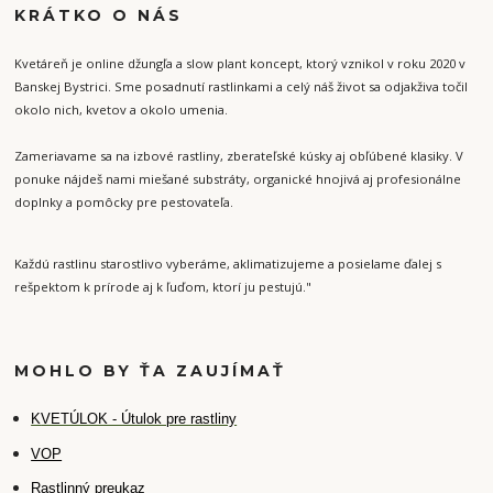
KRÁTKO O NÁS
Kvetáreň je online džungľa a slow plant koncept, ktorý vznikol v roku 2020 v
Banskej Bystrici. Sme posadnutí rastlinkami a celý náš život sa odjakživa točil
okolo nich, kvetov a okolo umenia.
Zameriavame sa na izbové rastliny, zberateľské kúsky aj obľúbené klasiky. V
ponuke nájdeš nami miešané substráty, organické hnojivá aj profesionálne
doplnky a pomôcky pre pestovateľa.
Každú rastlinu starostlivo vyberáme, aklimatizujeme a posielame ďalej s
rešpektom k prírode aj k ľuďom, ktorí ju pestujú."
MOHLO BY ŤA ZAUJÍMAŤ
K
VETÚLOK - Útulok pre rastliny
VOP
Rastlinný preukaz