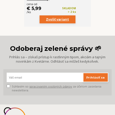
cena od
€ 5,99
SKLADOM
> 2 ks
/
ks
Zvoliť variant
Odoberaj zelené správy 🌱
Prihlás sa – získaš prístup k rastlinným tipom, akciám a tajným
novinkám z Kvetárne. Odhlásiť sa môžeš kedykoľvek.
Prihlásiť sa
Súhlasím so
spracovaním osobných údajov
za účelom zasielania
newslettera.