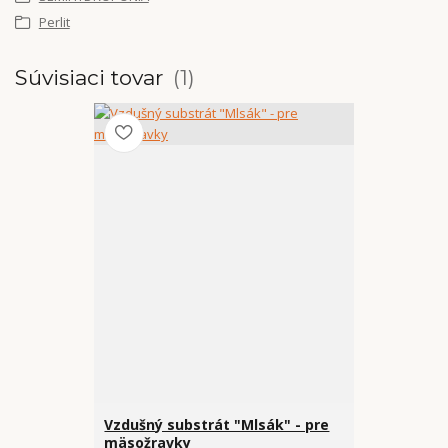
Perlit
Súvisiaci tovar
1
Vzdušný substrát "Mlsák" - pre
mäsožravky