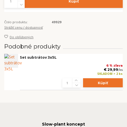
Kúpiť
Číslo produktu:
49929
Strážiť cenu / dostupnosť
Do obľúbených
Podobné produkty
Set subtrátov 3x5L
6 % zľava
€ 29,99
/
ks
SKLADOM > 2 ks
Kúpiť
Slow-plant koncept