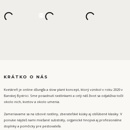
KRÁTKO O NÁS
Kvetáreň je online džungľa a slow plant koncept, ktorý vznikol v roku 2020 v
Banskej Bystrici. Sme posadnutí rastlinkami a celý náš život sa odjakživa točil
okolo nich, kvetov a okolo umenia.
Zameriavame sa na izbové rastliny, zberateľské kúsky aj obľúbené klasiky. V
ponuke nájdeš nami miešané substráty, organické hnojivá aj profesionálne
doplnky a pomôcky pre pestovateľa.