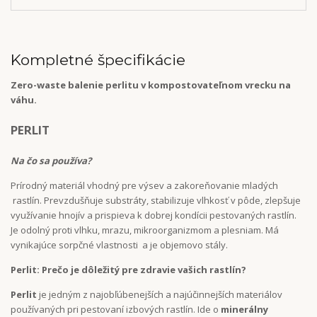
Kompletné špecifikácie
Zero-waste balenie perlitu v kompostovateľnom vrecku na
váhu.
PERLIT
Na čo sa používa?
Prírodný materiál vhodný pre výsev a zakoreňovanie mladých
rastlín. Prevzdušňuje substráty, stabilizuje vlhkosť v pôde, zlepšuje
využívanie hnojív a prispieva k dobrej kondícii pestovaných rastlín.
Je odolný proti vlhku, mrazu, mikroorganizmom a plesniam. Má
vynikajúce sorpčné vlastnosti a je objemovo stály.
Perlit: Prečo je dôležitý pre zdravie vašich rastlín?
Perlit
je jedným z najobľúbenejších a najúčinnejších materiálov
používaných pri pestovaní izbových rastlín. Ide o
minerálny