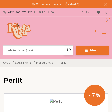
✨ Odosielame aj do Česka! ✨
+421 907 077 220
Po-Pi 10-16:00
EUR
Ahoj milovník rastlín!
Buď prvý/á, kto sa dozvie o pestovateľských tipoch, našich
0
novinkách a zľavách.
Prihlás sa na newsletter a získaj zľavu na nákup!
€ 0
Odoslať
Menu
Prajem si odoberať novinky e-mailom podľa
podmienok spracovania
osobných údajov
.
Úvod
SUBSTRÁTY
Ingrediencie
Perlit
Súhlasím so
spracovaním osobných údajov
pre účely registrácie.
Perlit
Zatvoriť
- 7 %