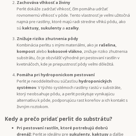
Zachováva vlhkosť a živiny
Perlit dokáže zadržať vlhkosť, čím pomáha udržať
rovnomernú vlhkosť v pôde. Tento vlastnosť je veľmi užitočná
najmä pre rastliny, ktoré majú radi stredne vlhkú pôdu, ako
sú
kaktusy, sukulenty
a
azalky
.
Znižuje riziko zhutnenia pôdy
Kombinácia perlitu s inými materiálmi, ako je
rašelina,
kompost
alebo
kokosové vlákno
, znižuje riziko zhutnenia
substrátu, čo je obzvlášť výhodné pri pestovaní rastlín v
kvetináčoch, kde je priepustnosť pôdy veľmi dôležitá.
Pomáha pri hydroponickom pestovaní
Perlit je neoddeliteľnou súčasťou
hydroponických
systémov
. V týchto systémoch rastliny rastú v substráte,
ktorý neobsahuje pôdu, a perlit poskytuje vynikajúcu
alternatívu k pôde, podporujúcu rast koreňov a ich kontakt s
živným roztokom.
Kedy a prečo pridať perlit do substrátu?
Pri pestovaní rastlín, ktoré potrebujú dobrú
drenáž:
Perlit je ideálny pre
sukulenty, kaktusy
a ďalšie