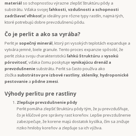
materiál
so schopnosťou výrazne zlepšiť štruktúru pôdy a
substrátu. Vďaka svojej
ľahkosti, vzdušnosti a schopnosti
zadržiavať vlhkosť
je ideálny pre rôzne typy rastlín, najmä tých,
ktoré potrebujú dobre prevzdušnenú pôdu.
Čo je perlit a ako sa vyrába?
Perlit je
sopečný minerál
, ktorý pri vysokých teplotách expanduje a
vytvára jemné, biele granule. Tento proces expanzie spôsobí, že
perlit získa svoju charakteristickú
ľahkú štruktúru
a
vysokú
pórovitosť
, vďaka čomu poskytuje
vynikajúcu drenáž a
prevzdušnenie
substrátu. Perlit sa často používa ako
zložka
substrátov pre izbové rastliny
,
skleníky
,
hydroponické
pestovanie
a
pôdne zmesi
.
Výhody perlitu pre rastliny
Zlepšuje prevzdušnenie pôdy
Perlit pomáha zlepšiť štruktúru pôdy tým, že ju prevzdušňuje,
čo je kľúčové pre správny rast koreňov. Lepšie prevzdušnenie
zabezpečuje, že korene majú dostatok kyslíka, čím sa znižuje
riziko hniloby koreňov a zlepšuje sa ich výživa.