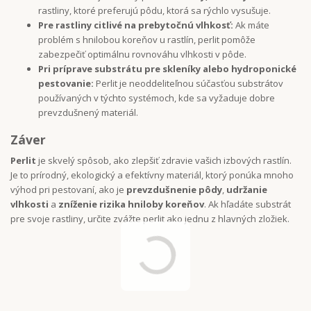
rastliny, ktoré preferujú pôdu, ktorá sa rýchlo vysušuje.
Pre rastliny citlivé na prebytočnú vlhkosť:
Ak máte
problém s hnilobou koreňov u rastlín, perlit pomôže
zabezpečiť optimálnu rovnováhu vlhkosti v pôde.
Pri príprave substrátu pre skleníky alebo hydroponické
pestovanie:
Perlit je neoddeliteľnou súčasťou substrátov
používaných v týchto systémoch, kde sa vyžaduje dobre
prevzdušnený materiál.
Záver
Perlit
je skvelý spôsob, ako zlepšiť zdravie vašich izbových rastlín.
Je to prírodný, ekologický a efektívny materiál, ktorý ponúka mnoho
výhod pri pestovaní, ako je
prevzdušnenie pôdy
,
udržanie
vlhkosti
a
zníženie rizika hniloby koreňov
. Ak hľadáte substrát
pre svoje rastliny, určite zvážte perlit ako jednu z hlavných zložiek.