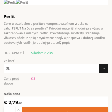
Perlit
Zero-waste balenie perlitu v kompostovateľnom vrecku na
váhu. PERLIT Na čo sa používa? Prírodný materiál vhodný pre výsev a
zakoreňovanie mladých rastlín. Prevzdušňuje substráty, stabilizuje
vlhkosť v pôde, zlepšuje využívanie hnojív a prispieva k dobrej kondícii
pestovaných rastlín. Je odolný pro...
celý popis
DOSTUPNOSŤ
Skladom > 2 ks
Veľkosť
Cena pred
€ 3
zľavou
Naša cena
€ 2,79
/
ks