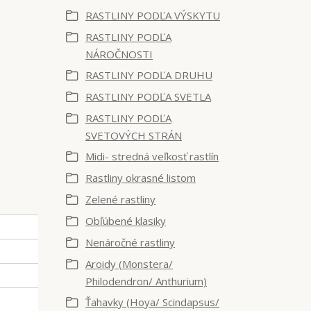
RASTLINY PODĽA VÝSKYTU
RASTLINY PODĽA
NÁROČNOSTI
RASTLINY PODĽA DRUHU
RASTLINY PODĽA SVETLA
RASTLINY PODĽA
SVETOVÝCH STRÁN
Midi- stredná veľkosť rastlín
Rastliny okrasné listom
Zelené rastliny
Obľúbené klasiky
Nenáročné rastliny
Aroidy (Monstera/
Philodendron/ Anthurium)
Ťahavky (Hoya/ Scindapsus/