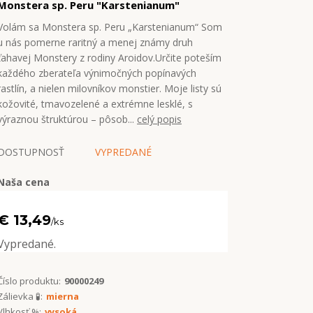
Monstera sp. Peru "Karstenianum"
Volám sa Monstera sp. Peru „Karstenianum“ Som
u nás pomerne raritný a menej známy druh
ťahavej Monstery z rodiny Aroidov.Určite poteším
každého zberateľa výnimočných popínavých
rastlín, a nielen milovníkov monstier. Moje listy sú
kožovité, tmavozelené a extrémne lesklé, s
výraznou štruktúrou – pôsob...
celý popis
DOSTUPNOSŤ
VYPREDANÉ
Naša cena
€ 13,49
/
ks
Vypredané.
Číslo produktu:
90000249
Zálievka 🧪:
mierna
Vlhkosť %:
vysoká