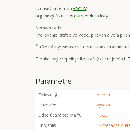
vzdušný substrát (
AROID
)
organický čistiaci
prostriedok
na listy.
Nemám rada:
Prelievanie, státie vo vode, prievan a veľa pria
Ďalšie názvy: Monstera Peru, Monstera Pinnatip
Terakotový črepník je ilustračný ale nájdeš ich
Parametre
Zálievka 🧪
mierna
Vlhkosť %
vysoká
Odporúčaná teplota ℃
15-25
Hnojenie
1x mesačne v let