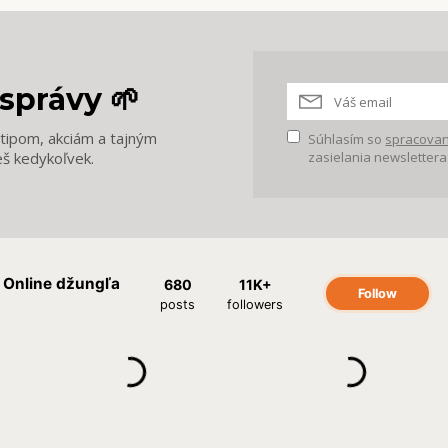
správy 🌱
m tipom, akciám a tajným
Súhlasím so
spracovan
eš kedykoľvek.
zasielania newslettera