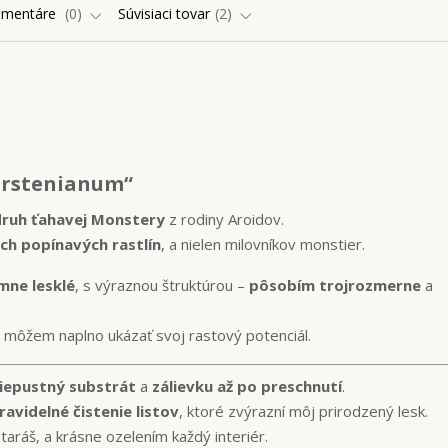
omentáre
0
Súvisiaci tovar
2
arstenianum“
druh ťahavej Monstery
z rodiny Aroidov.
ch popínavých rastlín
, a nielen milovníkov monstier.
mne lesklé
, s výraznou štruktúrou –
pôsobím trojrozmerne
a
e môžem naplno ukázať svoj rastový potenciál.
iepustný substrát
a
zálievku až po preschnutí
.
ravidelné čistenie listov
, ktoré zvýrazní môj prirodzený lesk.
ráš, a krásne ozelením každý interiér.