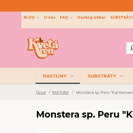
BLOG
O nás
FAQ
Osobný odber
SUBSTRÁT
RASTLINY
SUBSTRÁTY
Úvod
RASTLINY
Monstera sp. Peru "Karstenia
Monstera sp. Peru "