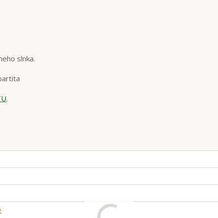
meho slnka.
artita
TU
.
e