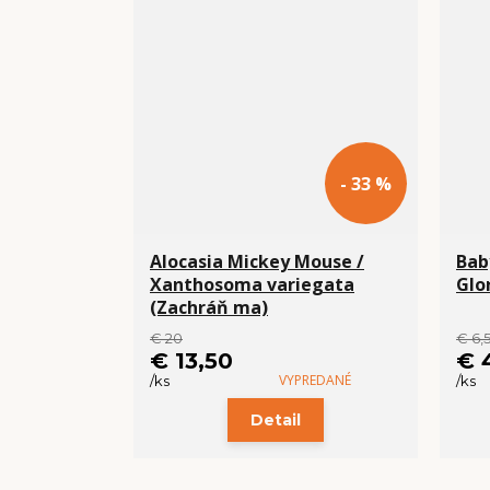
- 33 %
Alocasia Mickey Mouse /
Bab
Xanthosoma variegata
Glo
(Zachráň ma)
€ 20
€ 6,
€ 13,50
€ 
VYPREDANÉ
/
ks
/
ks
Detail