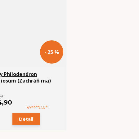
- 25 %
y Philodendron
riosum (Zachráň ma)
50
4,90
VYPREDANÉ
Detail