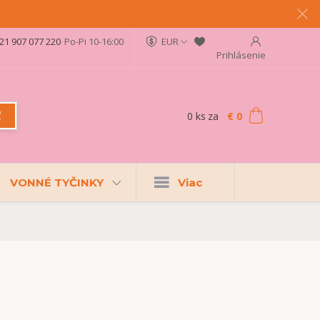
21 907 077 220
Po-Pi 10-16:00
EUR
Prihlásenie
0
ks
za
€ 0
ť
VONNÉ TYČINKY
Viac