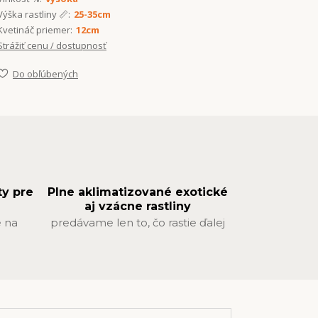
Výška rastliny 📏:
25-35cm
Kvetináč priemer:
12cm
Strážiť cenu / dostupnosť
Do obľúbených
ty pre
Plne aklimatizované exotické
aj vzácne rastliny
 na
predávame len to, čo rastie ďalej