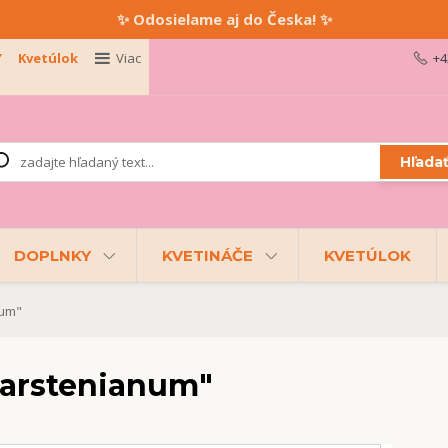
✨ Odosielame aj do Česka! ✨
Y
Kvetúlok
Viac
+4
Hľada
DOPLNKY
KVETINÁČE
KVETÚLOK
num"
Karstenianum"