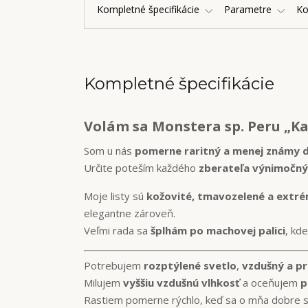
Kompletné špecifikácie
Parametre
K
Kompletné špecifikácie
Volám sa Monstera sp. Peru „K
Som u nás
pomerne raritný a menej známy 
Určite poteším každého
zberateľa výnimočný
Moje listy sú
kožovité, tmavozelené a extré
elegantne zároveň.
Veľmi rada sa
šplhám po machovej palici
, kd
Potrebujem
rozptýlené svetlo
,
vzdušný a pr
Milujem
vyššiu vzdušnú vlhkosť
a oceňujem
p
Rastiem pomerne rýchlo, keď sa o mňa dobre sta