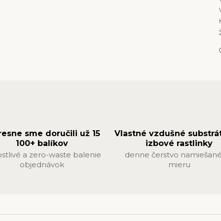
resne sme doručili už 15
Vlastné vzdušné substrá
100+ balíkov
izbové rastlinky
ostlivé a zero-waste balenie
denne čerstvo namiešané
objednávok
mieru