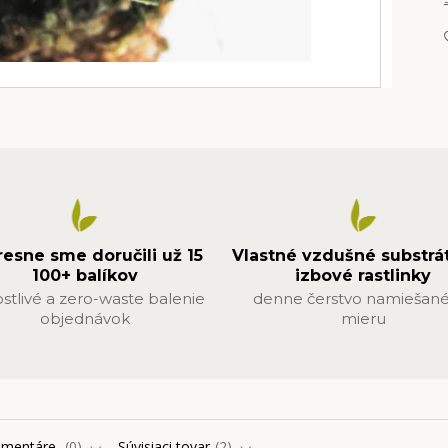
resne sme doručili už 15
Vlastné vzdušné substrá
100+ balíkov
izbové rastlinky
ostlivé a zero-waste balenie
denne čerstvo namiešané
objednávok
mieru
omentáre
0
Súvisiaci tovar
2