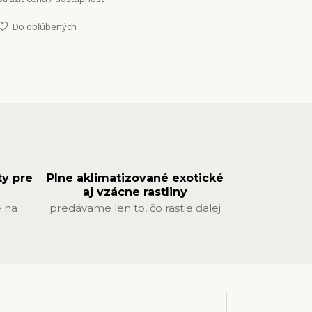
Do obľúbených
ty pre
Plne aklimatizované exotické
aj vzácne rastliny
 na
predávame len to, čo rastie ďalej