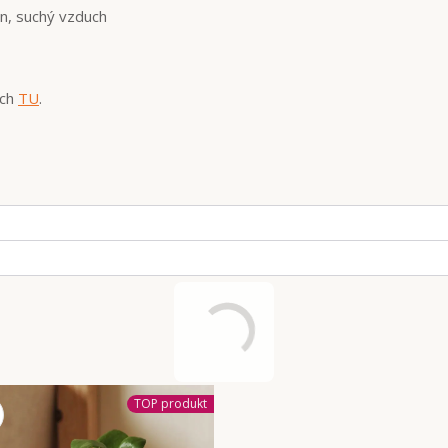
an, suchý vzduch
ich
TU
.
TOP produkt