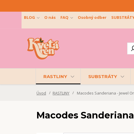
BLOG
O nás
FAQ
Osobný odber
SUBSTRÁT
RASTLINY
SUBSTRÁTY
Úvod
RASTLINY
Macodes Sanderiana - Jewel Or
Macodes Sanderiana 