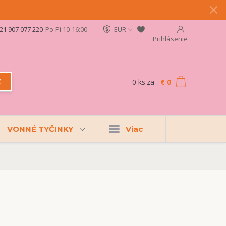
21 907 077 220
Po-Pi 10-16:00
EUR
Prihlásenie
0
ks
za
€ 0
ť
VONNÉ TYČINKY
Viac