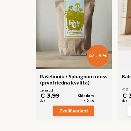
Až - 3 %
Rašelinník / Sphagnum moss
Bab
(prvotriedna kvalita)
€ 5
cena od
€ 3,99
€ 
Skladom
> 2 ks
/
ks
/
ks
Zvoliť variant