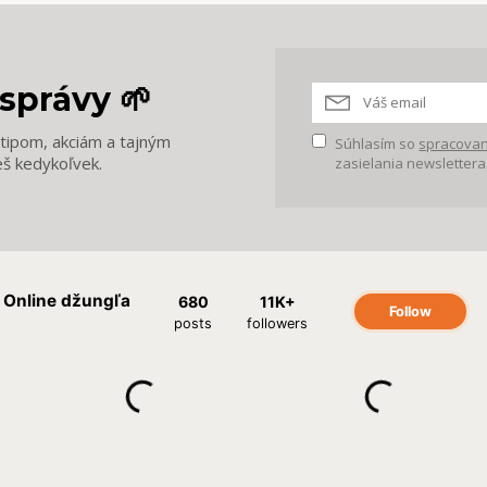
správy 🌱
m tipom, akciám a tajným
Súhlasím so
spracovan
eš kedykoľvek.
zasielania newslettera