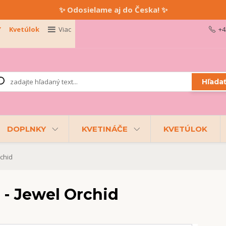
✨ Odosielame aj do Česka! ✨
Y
Kvetúlok
Viac
+4
Hľada
DOPLNKY
KVETINÁČE
KVETÚLOK
chid
- Jewel Orchid