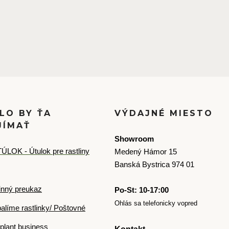
LO BY ŤA
VÝDAJNÉ MIESTO
JÍMAŤ
Showroom
ÚLOK - Útulok pre rastliny
Medený Hámor 15
Banská Bystrica 974 01
inný preukaz
Po-St: 10-17:00
Ohlás sa telefonicky vopred
alíme rastlinky/ Poštovné
plant business