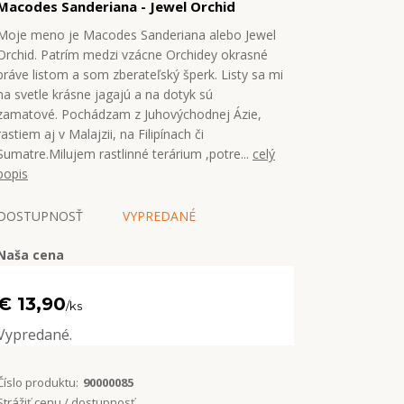
Macodes Sanderiana - Jewel Orchid
Moje meno je Macodes Sanderiana alebo Jewel
Orchid. Patrím medzi vzácne Orchidey okrasné
práve listom a som zberateľský šperk. Listy sa mi
na svetle krásne jagajú a na dotyk sú
zamatové. Pochádzam z Juhovýchodnej Ázie,
rastiem aj v Malajzii, na Filipínach či
Sumatre.Milujem rastlinné terárium ,potre...
celý
popis
DOSTUPNOSŤ
VYPREDANÉ
Naša cena
€ 13,90
/
ks
Vypredané.
Číslo produktu:
90000085
Strážiť cenu / dostupnosť