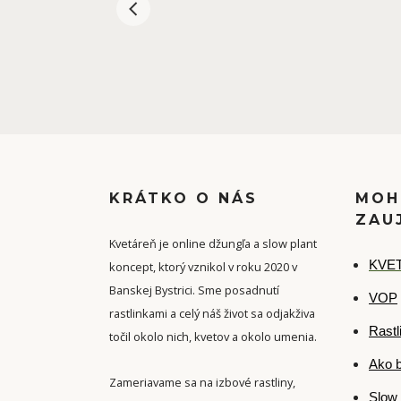
KRÁTKO O NÁS
MOH
ZAU
Kvetáreň je online džungľa a slow plant
K
VET
koncept, ktorý vznikol v roku 2020 v
Banskej Bystrici. Sme posadnutí
VOP
rastlinkami a celý náš život sa odjakživa
Rastl
točil okolo nich, kvetov a okolo umenia.
Ako b
Zameriavame sa na izbové rastliny,
Slow 