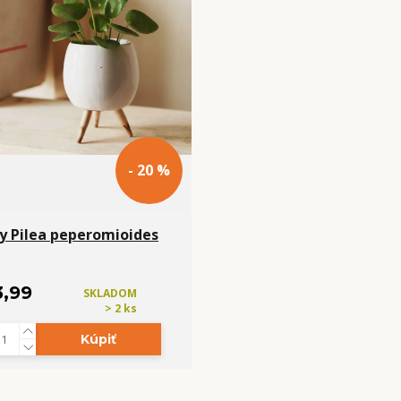
- 20 %
y Pilea peperomioides
3,99
SKLADOM
> 2 ks
Kúpiť