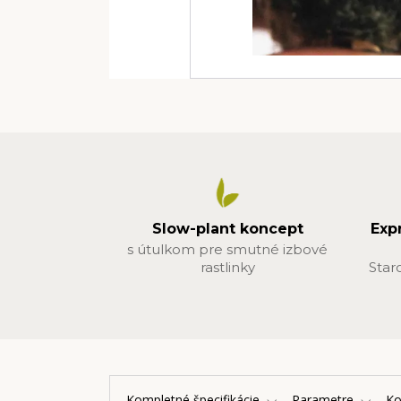
Slow-plant koncept
Exp
s útulkom pre smutné izbové
rastlinky
Star
Kompletné špecifikácie
Parametre
K