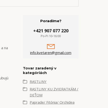
Poradíme?
+421 907 077 220
Po-Pi 10-16:00
 a na
info.kvetaren@gmail.com
Tovar zaradený v
kategóriách
ubujú
RASTLINY
RASTLINY KU ZVIERATKÁM /
DEŤOM
Paprade/ Fitónia/ Orchidea