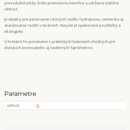
prevzdušniť pôdu, bráni premočeniu koreňov a udržiava stabilnú
vlhkosť.
Je ideálny pre pestovanie izbových rastlín, hydroponiu, semienka aj
aranžovanie rastlín v teráriách. Navyše je opakovane použiteľný a
ekologický.
V Kvetárni ho ponúkame v praktických baleniach vhodných pre
domácich pestovateľov aj rastlinných fajnšmekrov.
Parametre
veľkosť
3L