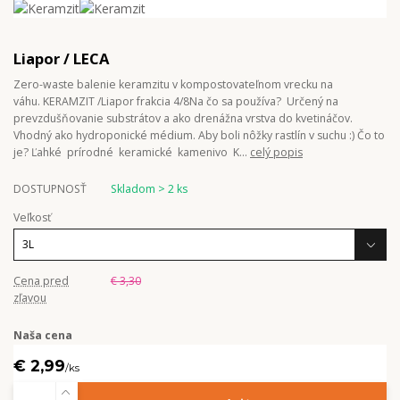
Liapor / LECA
Zero-waste balenie keramzitu v kompostovateľnom vrecku na
váhu. KERAMZIT /Liapor frakcia 4/8Na čo sa používa? Určený na
prevzdušňovanie substrátov a ako drenážna vrstva do kvetináčov.
Vhodný ako hydroponické médium. Aby boli nôžky rastlín v suchu :) Čo to
je? Ľahké prírodné keramické kamenivo K...
celý popis
DOSTUPNOSŤ
Skladom > 2 ks
Veľkosť
Cena pred
€ 3,30
zľavou
Naša cena
€ 2,99
/
ks