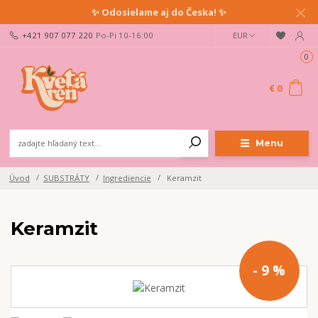
✨ Odosielame aj do Česka! ✨
+421 907 077 220
Po-Pi 10-16:00
EUR
0
€ 0
Menu
Úvod
SUBSTRÁTY
Ingrediencie
Keramzit
Keramzit
- 9 %