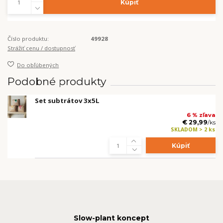
Kúpiť
Číslo produktu:
49928
Strážiť cenu / dostupnosť
Do obľúbených
Podobné produkty
Set subtrátov 3x5L
6 % zľava
€ 29,99
/
ks
SKLADOM > 2 ks
Kúpiť
Slow-plant koncept