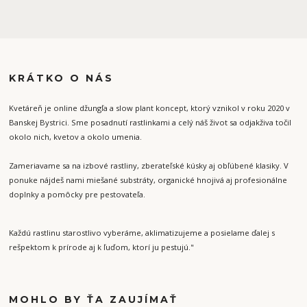
KRÁTKO O NÁS
Kvetáreň je online džungľa a slow plant koncept, ktorý vznikol v roku 2020 v
Banskej Bystrici. Sme posadnutí rastlinkami a celý náš život sa odjakživa točil
okolo nich, kvetov a okolo umenia.
Zameriavame sa na izbové rastliny, zberateľské kúsky aj obľúbené klasiky. V
ponuke nájdeš nami miešané substráty, organické hnojivá aj profesionálne
doplnky a pomôcky pre pestovateľa.
Každú rastlinu starostlivo vyberáme, aklimatizujeme a posielame ďalej s
rešpektom k prírode aj k ľuďom, ktorí ju pestujú."
MOHLO BY ŤA ZAUJÍMAŤ