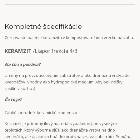
Kompletné špecifikácie
Zero-waste balenie keramzitu v kompostovateľnom vrecku na váhu.
KERAMZIT
/Liapor frakcia 4/8
Na čo sa používa?
Určený na prevzdušňovanie substrátov a ako drenážna vrstva do
kvetináčov. Vhodný ako hydroponické médium. Aby boli nôžky
rastlín v suchu :)
Čo to je?
Ľahké prírodné keramické kamenivo
Keramzit je prírodný ílový materiál vypaľovaný pri vysokých
teplotách, ktorý výborne slúži ako drenážna vrstva na dno
kvetináča, ale aj ako vrchná dekoratívna vrstva substrátu. Pomáha