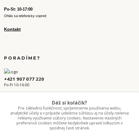
Po-St: 10-17:00
Ohlás sa telefonicky vopred
Kontakt
PORADÍME?
+421 907 077 220
Po-Pi 10-16:00
info.kvetaren@gmail.com
Dáš si koláčik?
Pre základnú funkčnosť, spríjemnenie používania webu,
analytické účely a v prípade udelenia súhlasu aj na účely cielenia
reklamy využívame súbory cookies. Nastavenie vlastných
preferencií cookies môžete kedykoľvek upraviť odkazom v
spodnej časti stránok.