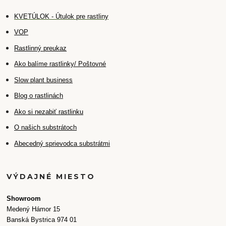
K
VETÚLOK - Útulok pre rastliny
VOP
Rastlinný preukaz
Ako balíme rastlinky/ Poštovné
Slow plant business
Blog o rastlinách
Ako si nezabiť rastlinku
O našich substrátoch
Abecedný sprievodca substrátmi
VÝDAJNÉ MIESTO
Showroom
Medený Hámor 15
Banská Bystrica 974 01