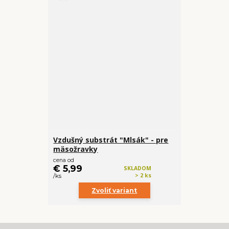
Vzdušný substrát "Mlsák" - pre
mäsožravky
cena od
€ 5,99
SKLADOM
> 2 ks
/
ks
Zvoliť variant