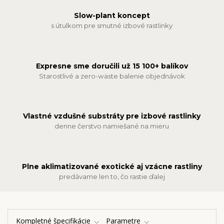
Slow-plant koncept
s útulkom pre smutné izbové rastlinky
Expresne sme doručili už 15 100+ balíkov
Starostlivé a zero-waste balenie objednávok
Vlastné vzdušné substráty pre izbové rastlinky
denne čerstvo namiešané na mieru
Plne aklimatizované exotické aj vzácne rastliny
predávame len to, čo rastie ďalej
Kompletné špecifikácie
Parametre