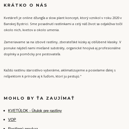
KRÁTKO O NÁS
Kvetáreň je online džungľa a slow plant koncept, ktorý vznikol v roku 2020 v
Banskej Bystrici. Sme posadnutí rastlinkami a celý náš život sa odjakživa točil
okolo nich, kvetov a okolo umenia.
Zameriavame sa na izbové rastliny, zberateľské kúsky aj obľúbené klasiky. V
ponuke nájdeš nami miešané substráty, organické hnojivá aj profesionálne
doplnky a pomôcky pre pestovateľa.
Každú rastlinu starostlivo vyberáme, aklimatizujeme a posielame ďalej s
rešpektom k prírode aj k ľuďom, ktorí ju pestujú."
MOHLO BY ŤA ZAUJÍMAŤ
K
VETÚLOK - Útulok pre rastliny
VOP
Rastlinný preukaz