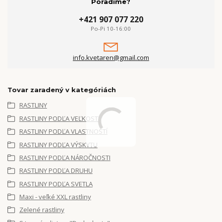
Poradíme?
+421 907 077 220
Po-Pi 10-16:00
info.kvetaren@gmail.com
Tovar zaradený v kategóriách
RASTLINY
RASTLINY PODĽA VEĽKOSTI
RASTLINY PODĽA VLASTNOSTÍ
RASTLINY PODĽA VÝSKYTU
RASTLINY PODĽA NÁROČNOSTI
RASTLINY PODĽA DRUHU
RASTLINY PODĽA SVETLA
Maxi - veľké XXL rastliny
Zelené rastliny