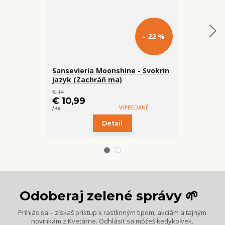
- 22 %
Sansevieria Moonshine - Svokrin
Baby Philo
jazyk (Zachráň ma)
€ 14
€ 10,99
€ 9,99
VYPREDANÉ
/
ks
/
ks
Detail
Odoberaj zelené správy 🌱
Prihlás sa – získaš prístup k rastlinným tipom, akciám a tajným
novinkám z Kvetárne. Odhlásiť sa môžeš kedykoľvek.