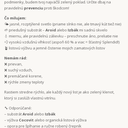
podmienky, budem tvoj najväčší zelený poklad. Určite dbaj na
pravidelnú
prevenciu
proti škodcom!
Čo milujem:
🌤️ jasné, rozptýlené svetlo (priame slnko nie, ale tmavý kút tiež nie)
🌱 priedušný substrát –
Aroid
alebo
Izbák
mi sadnú skvelo
💧 miernu, ale pravidelnú zálievku – preschnutie áno, preliatie nie
💨 vysokú vzdušnú vlhkosť (aspoň 60 % a viac = šťastný Splendid!)
🪴 listovú výživu a jemné čistenie mojich zamatových listov
Nemám rád:
❌ prievan,
❌ suchý vzduch,
❌ premáčané korene,
❌ rýchle zmeny teploty
Rastiem stredne rýchlo, ale každý nový list je ako zelený klenot,
ktorý si zaslúži vlastnú vitrínu.
🔧 Odporúčané:
– substrát
Aroid
alebo
Izbák
– výživa
Cocovit
alebo organická listová výživa
– opora pre šplhanie a ručne robený črepník