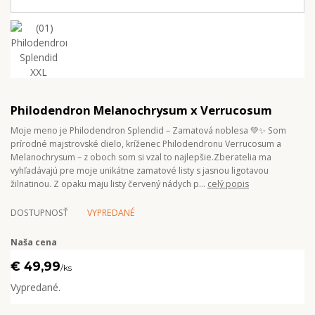
Philodendron Melanochrysum x Verrucosum
Moje meno je Philodendron Splendid – Zamatová noblesa 💚✨ Som
prírodné majstrovské dielo, kríženec Philodendronu Verrucosum a
Melanochrysum – z oboch som si vzal to najlepšie.Zberatelia ma
vyhľadávajú pre moje unikátne zamatové listy s jasnou ligotavou
žilnatinou. Z opaku maju listy červený nádych p...
celý popis
DOSTUPNOSŤ
VYPREDANÉ
Naša cena
€ 49,99
/
ks
Vypredané.