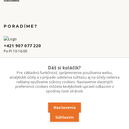
PORADÍME?
+421 907 077 220
Po-Pi 10-16:00
info.kvetaren@gmail.com
Dáš si koláčik?
Pre základnú funkčnosť, spríjemnenie používania webu,
analytické účely a v prípade udelenia súhlasu aj na účely cielenia
reklamy využívame súbory cookies. Nastavenie vlastných
preferencií cookies môžete kedykoľvek upraviť odkazom v
spodnej časti stránok.
Nastavenia
Upravit sběr cookies.
Súhlasím
Copyright 2020-2026 ©Kvetúlok / Kvetáreň