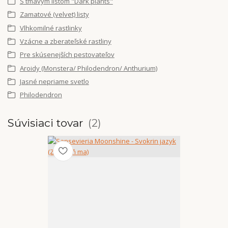
S tmavým listom "Dark plants"
Zamatové (velvet) listy
Vlhkomilné rastlinky
Vzácne a zberateľské rastliny
Pre skúsenejších pestovateľov
Aroidy (Monstera/ Philodendron/ Anthurium)
Jasné nepriame svetlo
Philodendron
Súvisiaci tovar
2