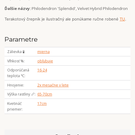
Ďalšie názvy:
Philodendron 'Splendid', Velvet Hybrid Philodendron
Terakotový črepník je ilustračný ale ponúkame ručne robené
TU
.
Parametre
Zálievka 🧪
mierna
Vlhkosť %
obľubuje
Odporúčaná
16-24
teplota ℃
Hnojenie
2x mesačne v lete
Výška rastliny 📏
65-70cm
Kvetináč
17cm
priemer