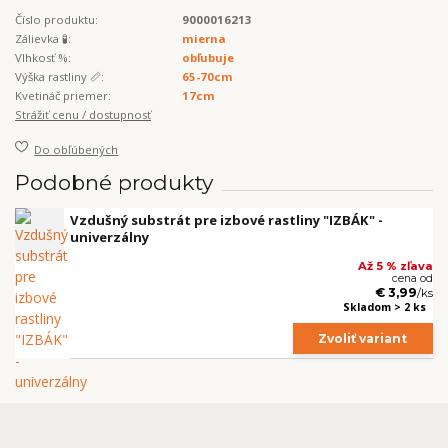
Číslo produktu:
9000016213
Zálievka 🧪:
mierna
Vlhkosť %:
obľubuje
Výška rastliny 📏:
65-70cm
Kvetináč priemer:
17cm
Strážiť cenu / dostupnosť
Do obľúbených
Podobné produkty
Vzdušný substrát pre izbové rastliny "IZBÁK" -
univerzálny
Až 5 % zľava
cena od
€ 3,99
/
ks
Skladom > 2 ks
Zvoliť variant