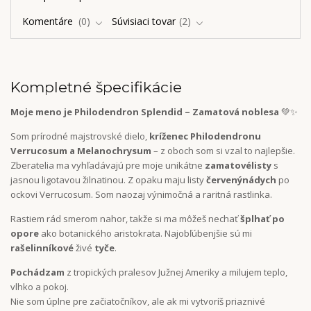
Komentáre
0
Súvisiaci tovar
2
Kompletné špecifikácie
Moje meno je Philodendron Splendid – Zamatová noblesa
💚✨
Som prírodné majstrovské dielo,
kríženec Philodendronu
Verrucosum a Melanochrysum
– z oboch som si vzal to najlepšie.
Zberatelia ma vyhľadávajú pre moje unikátne
zamatové
listy
s
jasnou ligotavou žilnatinou. Z opaku maju listy
červený
nádych
po
ockovi Verrucosum. Som naozaj výnimočná a raritná rastlinka.
Rastiem rád smerom nahor, takže si ma môžeš nechať
šplhať po
opore
ako botanického aristokrata. Najobľúbenjšie sú mi
rašelinníkové
živé
tyče
.
Pochádzam
z tropických pralesov Južnej Ameriky a milujem teplo,
vlhko a pokoj.
Nie som úplne pre začiatočníkov, ale ak mi vytvoríš priaznivé